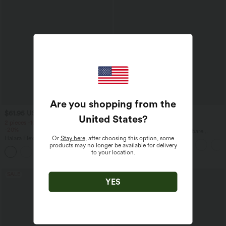
Are you shopping from the
$61.95 USD
$44.95 USD
$64.95 USD
United States
?
2 pieces -10%, 3 pieces -15%, 4 pieces
2 for €69, 3 for €99
-20%
Halara Flex™ plissierte dehnbare
Or
Stay here
, after choosing this option, some
Halara Flex™ Baggy Jeans Low Rise mit
Stoffhose mit hohem Bund,
products may no longer be available for delivery
Knopf und Reißverschluss, mehreren
Seitentaschen und geradem Bein
+5
to your location.
Taschen, weitem Bein
SALE
YES