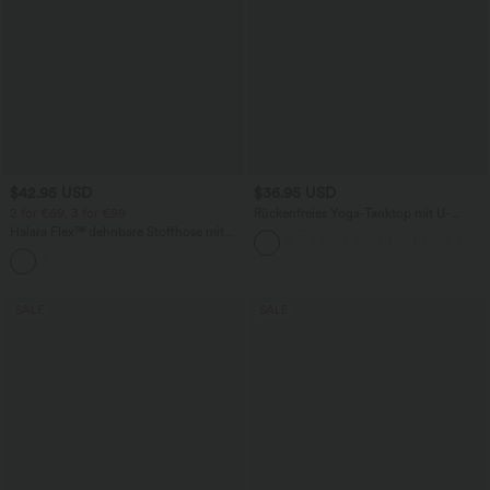
$42.95 USD
$36.95 USD
2 for €69, 3 for €99
Rückenfreies Yoga-Tanktop mit U-
Ausschnitt, überkreuzten Trägern und
Halara Flex™ dehnbare Stoffhose mit
abgerundetem Saum
hohem Bund, Waffelmuster,
+20
Seitentaschen und weitem Bein
SALE
SALE