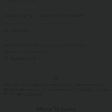
PRODUCT ID: 02899913
Curve-Hugging, Halara UltraSculpt™ Fabric
Highlight your curves with our contour-sculpting fabric.
Fit & Features
Four-way stretch
Breathable
Crossover Waist
Side Pockets
Lace
Pull-on
Free standard shipping on orders over
$77.37 USD
Soft and sleek
Compression for shaping
Easy returns within 30 days
Yoga & Pilates
Floral Print
7/8 Length
Easy Payment
Moisture-wicking
High-waisted
Skinny
High Stretch
Four-Way Stretch
Skinny
Logo has been integrated, some styles/colourways may vary.
It's possible some items you receive may or may not have the
brand logo.
Learn More
More To Love