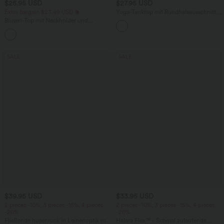
$25.95 USD
$27.95 USD
Extra bargain $23.49 USD
Yoga-Tanktop mit Rundhalsausschnitt,
Rüschen und InstantCool
Blusen-Top mit Neckholder und
Schlüssellochausschnitt, plissiert,
+3
ärmellos, abgerundeter Saum
SALE
SALE
$39.95 USD
$33.95 USD
2 pieces -10%, 3 pieces -15%, 4 pieces
2 pieces -10%, 3 pieces -15%, 4 pieces
-20%
-20%
Fließende hosenrock in Leinenoptik mit
Halara Flex™ - Schmal zulaufende