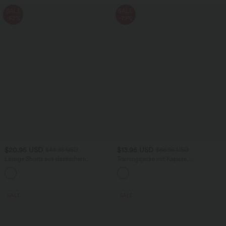
SALE
SALE
-52%
-79%
$20.95 USD
$13.95 USD
$43.95 USD
$66.95 USD
Lässige Shorts aus elastischem
Trainingsjacke mit Kapuze,
Kunstleder mit hohem Bund und
Seitentaschen, langen Ärmeln und
Seitentaschen
Rüschensaum - UPF40+
SALE
SALE