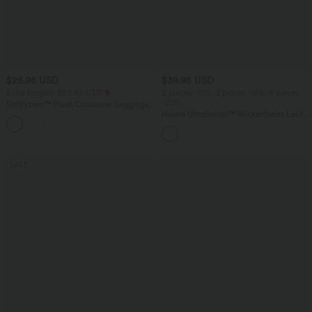
$25.95 USD
$39.95 USD
Extra bargain $23.49 USD
2 pieces -10%, 3 pieces -15%, 4 pieces
-20%
Softlyzero™ Plush Crossover Leggings
mit Taschen
Halara UltraSculpt™ Rückenfreies Lauf-
+16
Tanktop mit U-Ausschnitt und
überkreuztem, abgerundetem Saum
SALE