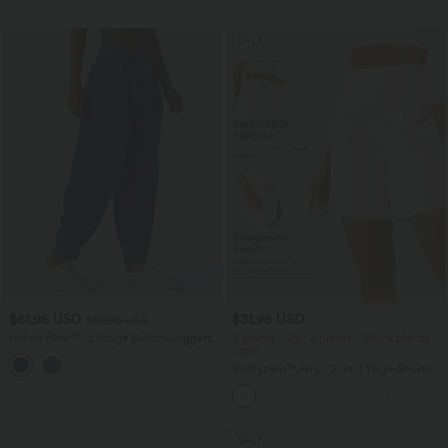
SALE
$61.95 USD
$31.95 USD
$67.95 USD
Halara Flex™ - Lässige Ballon-Joggers
2 pieces -10%, 3 pieces -15%, 4 pieces
aus Denim mit mittelhohem Bund und
-20%
mehreren Taschen
Softlyzero™ Airy - 2-in-1 Yoga-Shorts
mit superhohem Bund, mehreren
Taschen und InstantCool - 17,78 cm
SALE