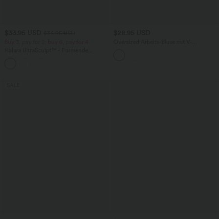
$33.95 USD
$28.95 USD
$36.95 USD
Buy 3, pay for 2; buy 6, pay for 4
Oversized Arbeits-Bluse mit V-
Ausschnitt und kurzen Ärmeln -
Halara UltraSculpt™ - Formende
knitterfrei
Workout-Leggings mit hohem Bund,
+17
Seitentaschen und Bauchkontrolle
SALE