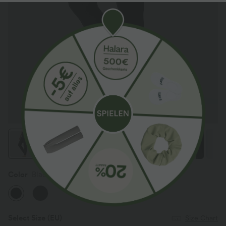
Color
Black
Select Size
(EU)
Size Chart