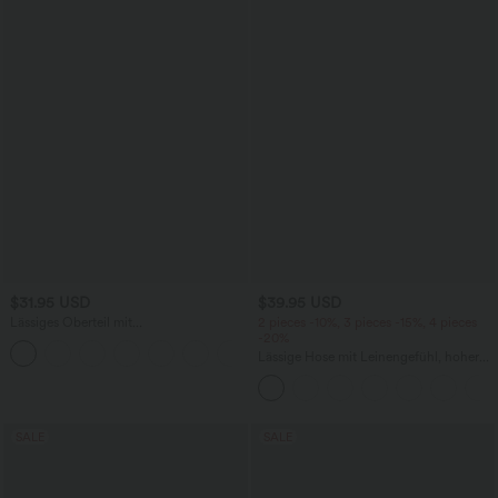
$31.95 USD
$39.95 USD
Lässiges Oberteil mit
2 pieces -10%, 3 pieces -15%, 4 pieces
Rundhalsausschnitt und
-20%
+1
Fledermausärmeln
Lässige Hose mit Leinengefühl, hoher
Taille, Kordelzug an der Seite und
weitem Bein
SALE
SALE