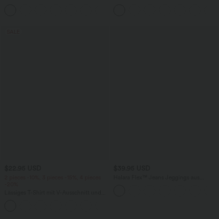
mittelhohem Bund, Seitentaschen und
Bürohose mit hohem Bund,
+1
weitem Bein
Seitentaschen und Waffelstoff
SALE
$22.95 USD
$39.95 USD
2 pieces -10%, 3 pieces -15%, 4 pieces
Halara Flex™ Jeans Jeggings aus
-20%
elastischem Strick-Denim mit hohem
Bund und Gesäßtaschen
Lässiges T-Shirt mit V-Ausschnitt und
kurzen Ärmeln
+9