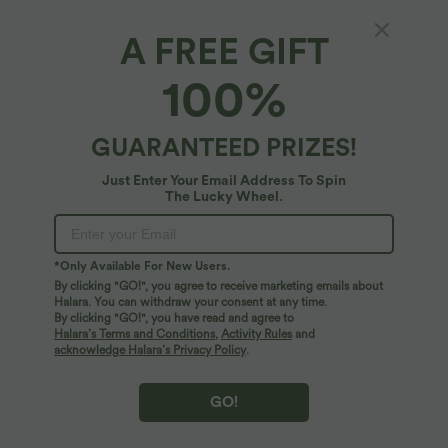
A FREE GIFT
Halara UltraSculpt™*
100%
Halara UltraSculpt™ - Yoga-Leggings mit
eleganter Kontrastspitze, hohem V-förmigen
Bund und Seitentaschen
$27.95 USD
GUARANTEED PRIZES!
Just Enter Your Email Address To Spin
The Lucky Wheel.
*Only Available For New Users.
By clicking "GO!", you agree to receive marketing emails about
Halara. You can withdraw your consent at any time.
By clicking "GO!", you have read and agree to
Halara’s Terms and Conditions
,
Activity Rules
and
acknowledge Halara’s Privacy Policy
.
GO!