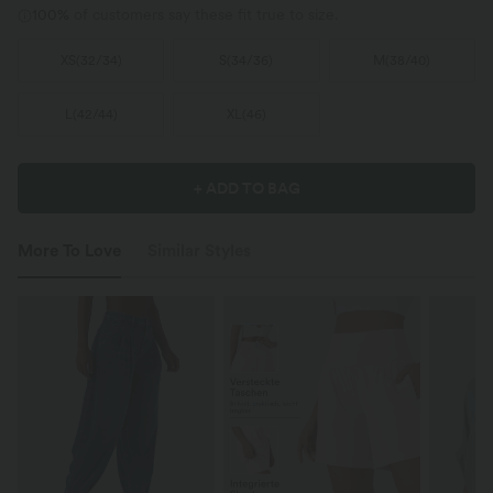
100%
of customers say these fit true to size.
XS
(
32/34
)
S
(
34/36
)
M
(
38/40
)
L
(
42/44
)
XL
(
46
)
+ ADD TO BAG
More To Love
Similar Styles