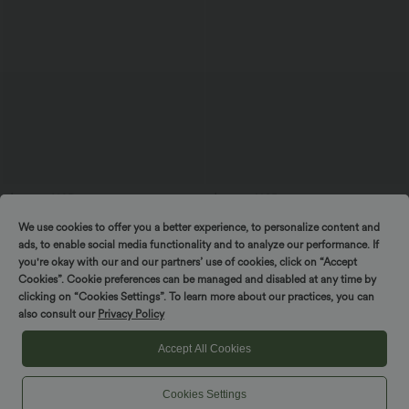
$25.95 USD
$33.95 USD
Extra Bargain $20.13 USD
Buy 3, pay for 2; buy 6, pay for 4
We use cookies to offer you a better experience, to personalize content and
Arbeits-T-Shirt mit Rundhalsausschnitt
Halara UltraSculpt™ - Yoga-Sport-BH
und kurzen Fledermausärmeln
mit leichtem Support und geformten
ads, to enable social media functionality and to analyze our performance. If
+1
Körbchen - Push-Up
you're okay with our and our partners’ use of cookies, click on “Accept
Cookies”. Cookie preferences can be managed and disabled at any time by
clicking on “Cookies Settings”. To learn more about our practices, you can
SALE
also consult our
Privacy Policy
Accept All Cookies
Cookies Settings