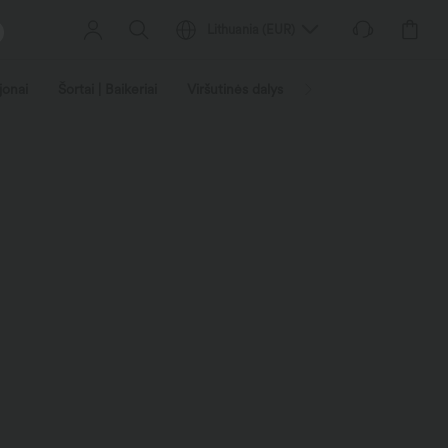
Lithuania
(
EUR
)
jonai
Šortai | Baikeriai
Viršutinės dalys
Džinsai | Džinsas