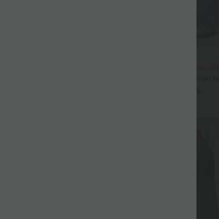
54,95 €
57,95 €
vnt. -15%, 4 vnt. -20%
2 vnt. -10%, 3 vnt. -15%, 4 vnt. -2
emeniu su raišteliu ir kišenėmis,
Halara Flex™ asimetriški žemiau li
mis kojomis, kasdienio stiliaus, lino
su užtrauktukų kišenėmis, laisvo k
+19
+9
plačiomis kojomis ir išpraustu efekt
Pardavimas