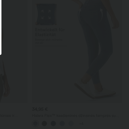
34,95 €
iniais ir
Halara Flex™ kasdieninės džinsinės tamprės su
aukštu liemeniu ir kišenėmis
+4