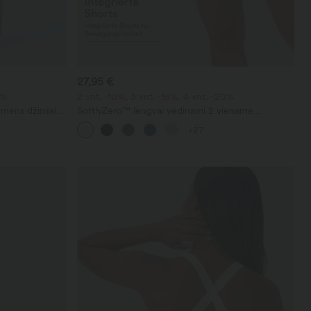
27,95 €
0%
2 vnt. -10%, 3 vnt. -15%, 4 vnt. -20%
emens džinsai
SoftlyZero™ lengvai vėdinami 2 viename
irpimo,
InstantCool jogos šortai, itin aukštu liemeniu, 7"
+27
u – kasdieniai.
ilgio, su kišenėmis