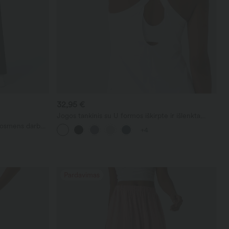
32,95 €
Jogos tankinis su U formos iškirpte ir išlenkta
apačia, InstantCool, UPF50+
uosmens darbo
+4
jomis
Pardavimas