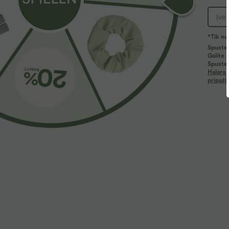
*Tik na
Spustel
Galite 
Spustel
Halara 
pripažį
24,95 €
22,95 €
Darbinė laisvo silueto palaidinė su V formos
Papildoma nuol
iškirpte, trumpomis rankovėmis, atspari raukšlėms
Berankovė darbo
+5
nugaroje ir išle