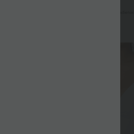
18,95 €
 €
38,95 €
vnt. -15%, 4 vnt. -20%
Aukšto liemens tamprūs kasdieniai
kišenėmis
elnės su aukštu liemeniu, kišene
r lino faktūra
+11
Pardavimas