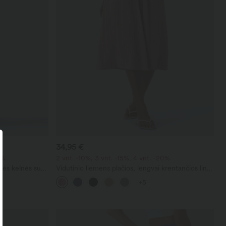
34,95 €
0%
2 vnt. -10%, 3 vnt. -15%, 4 vnt. -20%
inės kelnės su
Vidutinio liemens plačios, lengvai krentančios lino
ačioje, su
pojūčio kelnės su kišene
+5