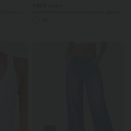
11,95 €
59,95 €
 PU šortai su
Sportinė treniruočių striukė su gobtuvu, ilgomis
rankovėmis ir raukiniais apačioje, su kišenėmis —
UPF40+