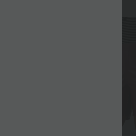
+7
Pardavimas
-51%