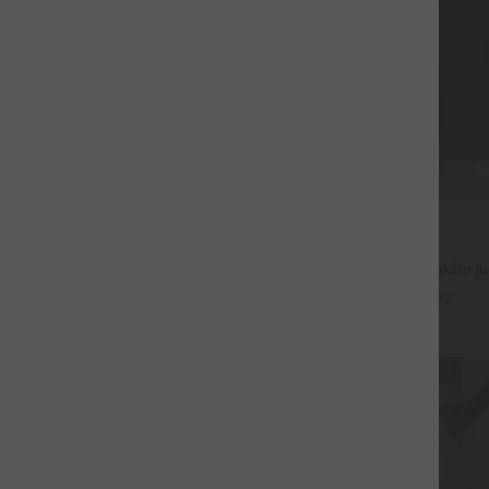
39,95 €
ž 99 €
2 už 69 €, 3 už 99 €
rbo kelnės iš vaflinės medžiagos,
Halara Flex™ DayStretch aukšto j
niu, kišenėmis ir plačiomis kojomis
kelnės su kišenėmis ir tiesiomis ko
+24
+27
Pardavimas