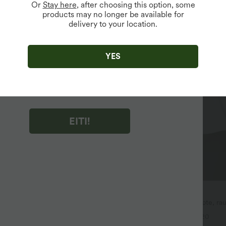
Or
Stay here
, after choosing this option, some
products may no longer be available for
delivery to your location.
ujiems vartotojams.
ėdami "EITI!", sutinkate gauti rinkodaros el. laiškus apie Halara.
atšaukti sutikimą bet kuriuo metu.
YES
ėdami "EITI!", perskaitėte ir sutinkate su
sąlygomis ir taisyklėmis
,
Akcijos taisyklėmis
ir
state Halara privatumo politiką
.
EITI!
24,95 €
Jogos topas su apvalia iškirpte, rauk
aida – 20,95 €
vėsinančiu pojūčiu — UPF50+
 palaidinė su halteriu, išpjova
+20
nkta apačia