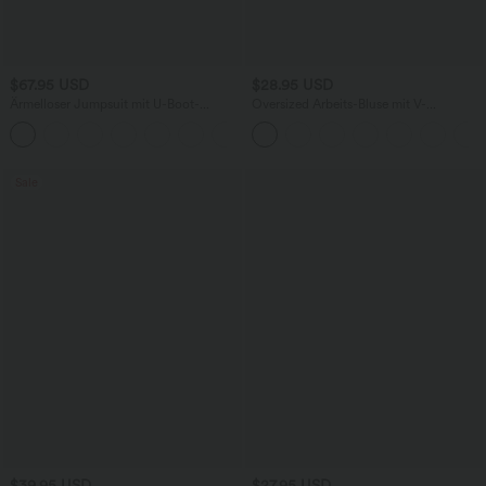
$67.95 USD
$28.95 USD
Ärmelloser Jumpsuit mit U-Boot-
Oversized Arbeits-Bluse mit V-
Ausschnitt, Seitentaschen, seitlichen
Ausschnitt und kurzen Ärmeln -
+8
Bindebändern, Streifen und InstantCool
knitterfrei
- Easy Peezy Edition
Sale
$39.95 USD
$27.95 USD