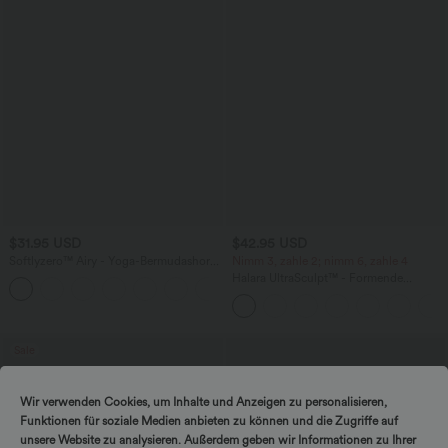
$31.95 USD
$42.95 USD
Softlyzero™ Airy - Yoga-Bermudashorts
Nimm 3, zahle 2; nimm 6, zahle 4
mit hohem Bund, mehreren Taschen
Halara UltraSculpt™ - Formende
+16
und InstantCool
Workout-Leggings mit hohem Bund,
Seitentaschen, Booty-Scrunch und
Bauchkontrolle
Sale
Wir verwenden Cookies, um Inhalte und Anzeigen zu personalisieren,
Funktionen für soziale Medien anbieten zu können und die Zugriffe auf
unsere Website zu analysieren. Außerdem geben wir Informationen zu Ihrer