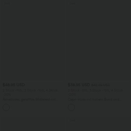
Sale
Sale
$48.95 USD
$38.95 USD
$42.95 USD
2 Stück -10%, 3 Stück -15%, 4 Stück
2 Stück -10%, 3 Stück -15%, 4 Stück
-20%
-20%
Ärmelloses, gerafftes Midikleid mit
Capri-Hose mit hohem Bund und
eckigem Ausschnitt, integriertem BH
Seitentaschen - leinenähnliches Material
und überkreuztem Rückendesign
Sale