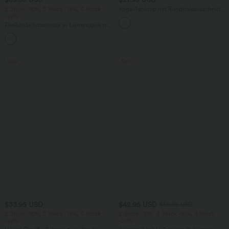
2 Stück -10%, 3 Stück -15%, 4 Stück
Yoga-Tanktop mit Rundhalsausschnitt,
-20%
Rüschen und InstantCool
Fließende hosenrock in Leinenoptik mit
mittelhohem Bund, Seitentaschen und
+1
weitem Bein
Sale
Sale
$33.95 USD
$42.95 USD
$50.95 USD
2 Stück -10%, 3 Stück -15%, 4 Stück
2 Stück -10%, 3 Stück -15%, 4 Stück
-20%
-20%