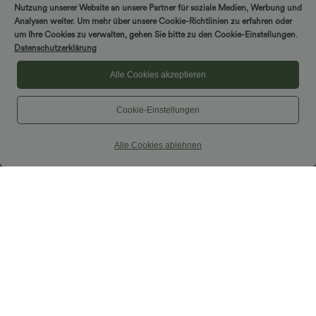
Nutzung unserer Website an unsere Partner für soziale Medien, Werbung und
Analysen weiter. Um mehr über unsere Cookie-Richtlinien zu erfahren oder
um Ihre Cookies zu verwalten, gehen Sie bitte zu den Cookie-Einstellungen.
Datenschutzerklärung
Alle Cookies akzeptieren
Cookie-Einstellungen
$44.95 USD
$64.95 USD
$48.95 USD
2 für 69 €, 3 für 99 €
Lässige Jeans aus Lyocell mit
Alle Cookies ablehnen
mittelhohem Bund, mehreren Taschen
Schlaghose mit mittlerem Bund und
und Kordelzug
seitlichen Reißverschlusstaschen
+12
Sale