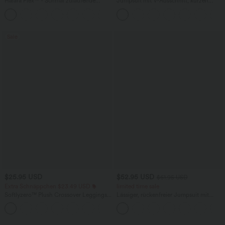
Halara Flex™ - Schmal zulaufende
Jumpsuit mit V-Ausschnitt, kurzen
Bürohose mit hohem Bund,
Ärmeln, plissierten Seitentaschen und
+8
Seitentaschen und Waffelstoff
weitem Bein, fließendem Waffelmuster
Sale
$25.95 USD
$52.95 USD
$61.95 USD
Extra Schnäppchen $23.49 USD
limited time sale
Softlyzero™ Plush Crossover Leggings
Lässiger, rückenfreier Jumpsuit mit
mit Taschen
Seitentaschen
+16