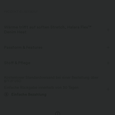
PRODUKT ID: 02736757
Wärme trifft auf soften Stretch, Halara Flex™
Denim Heat
Spüre die Wärme in flexiblem, stylischem Denim, der die Kälte übertrifft.
Passform & Features
Vier-Wege-Stretch
weich
Für: Freizeitaktivitäten
flacher Bund
extra lang
Stoff & Pflege
Warmes Fleece
mit mittlerem Bund
Schlaghose
Vier-Wege-Stretch
Kostenloser Standardversand bei einer Bestellung über
$77.37 USD
Einfache Rückgabe innerhalb von 30 Tagen
Einfache Bezahlung