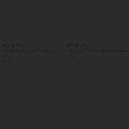
$33.95 USD
$44.95 USD
Lässiges Midikleid mit Kordelzug,
Halara Flex™ - Lässige Baggy-Denim-
Schlitz und geschwungenem Saum
Shorts mit hohem Crossover-Bund und
mehreren Taschen