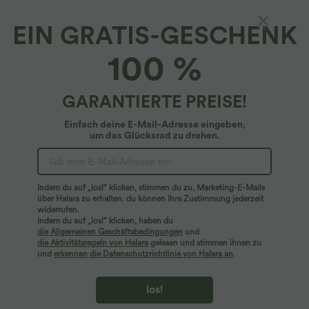
Wähle die Größe aus
(EU)
Größentabelle
EIN GRATIS-GESCHENK
100%
der Kundinnen sagen, dass dieses Produkt größengerecht
ausfällt.
100 %
XS
(
32/34
)
S
(
34/36
)
M
(
38/40
)
GARANTIERTE PREISE!
L
(
42/44
)
XL
(
46
)
Einfach deine E-Mail-Adresse eingeben,
um das Glücksrad zu drehen.
+ In den Warenkorb
Mehr zum Verlieben
Ähnliche Kleidungsstile
Indem du auf „los!“ klicken, stimmen du zu, Marketing-E-Mails
über Halara zu erhalten. du können Ihre Zustimmung jederzeit
widerrufen.
Indem du auf „los!“ klicken, haben du
die Allgemeinen Geschäftsbedingungen
und
die Aktivitätsregeln von Halara
gelesen und stimmen ihnen zu
und
erkennen die Datenschutzrichtlinie von Halara an
.
los!