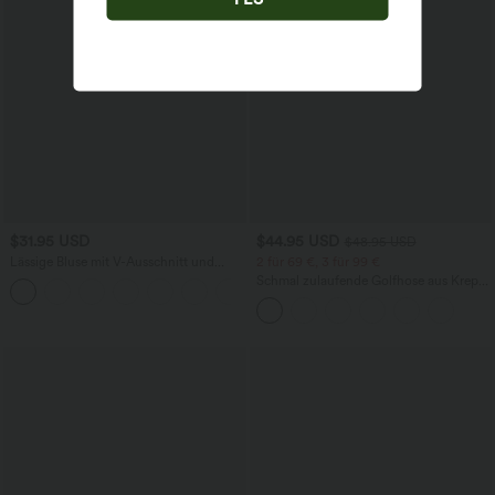
$31.95 USD
$44.95 USD
$48.95 USD
Lässige Bluse mit V-Ausschnitt und
2 für 69 €, 3 für 99 €
kurzen Puffärmeln
Schmal zulaufende Golfhose aus Krepp
mit hohem Bund und Seitentaschen