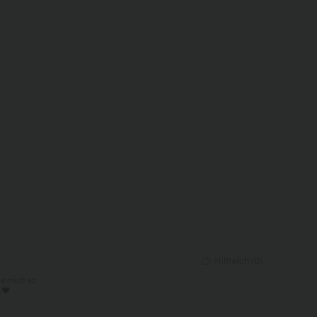
Hilfreich
(
0
)
le mich so
.❤️