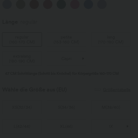
Länge
regulär
regulär
petite
lang
(
160-170 CM
)
(
153-160 CM
)
(
170-180 CM
)
extralang
Capri
(
180-190 CM
)
67 CM Schrittlänge (Schritt bis Knöchel) für Körpergröße 160-170 CM
Wähle die Größe aus
(EU)
Größentabelle
XS
(
32/34
)
S
(
34/36
)
M
(
38/40
)
L
(
42/44
)
XL
(
46
)
1X