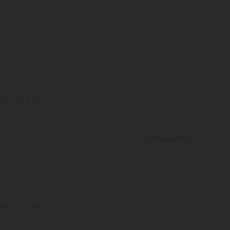
nalen Text ansehen
Hilfreich
(
0
)
nalen Text ansehen