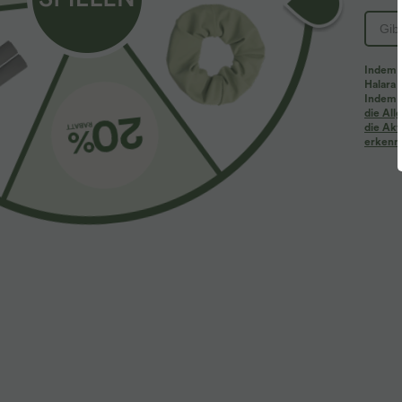
PRODUKT ID: 02888609
Indem d
Halara 
Passform & Features
Indem d
die Al
die Akt
erkenne
flacher Bund
Seitentaschen
Plissiert
ü
Stoff & Pflege
Materialien
97 % Polyester und 3 % Elastan
Pflege
Maschinenwäsche kalt