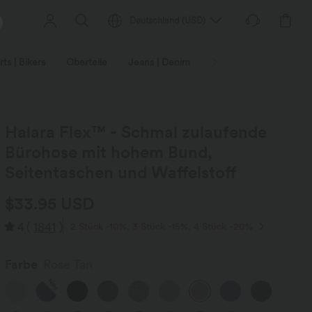
Deutschland
(
USD
)
ts | Bikers
Oberteile
Jeans | Denim
Leggings
Plus-Size
Halara Flex™ - Schmal zulaufende
Bürohose mit hohem Bund,
Seitentaschen und Waffelstoff
$33.95 USD
4
(
1841
)
2 Stück -10%, 3 Stück -15%, 4 Stück -20%
Farbe
Rose Tan
Neu