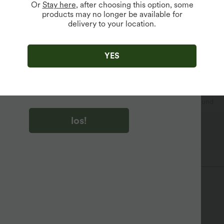
abger
Or
Stay here
, after choosing this option, some
products may no longer be available for
delivery to your location.
u auf „los!“ klicken, stimmen du zu, Marketing-E-Mails über
zu erhalten. du können Ihre Zustimmung jederzeit widerrufen.
YES
u auf „los!“ klicken, haben du
lgemeinen Geschäftsbedingungen
und
ivitätsregeln von Halara
gelesen und stimmen ihnen zu und
n die Datenschutzrichtlinie von Halara an
.
berziehen
Oficina
7/8-Länge
mit hohem Bund
los!