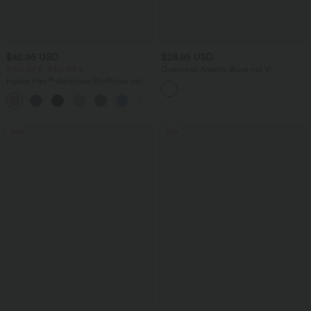
$42.95 USD
$28.95 USD
2 für 69 €, 3 für 99 €
Oversized Arbeits-Bluse mit V-
Ausschnitt und kurzen Ärmeln -
Halara Flex™ dehnbare Stoffhose mit
knitterfrei
hohem Bund, Waffelmuster,
+20
Seitentaschen und weitem Bein
Sale
Sale