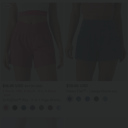
Sale
$16.95 USD
$39.95 USD
$27.95 USD
2 Stück -10%, 3 Stück -15%, 4 Stück
Halara Flex™ - Lässige Shorts aus
-20%
Denim mit hohem Bund und
Seitentaschen - 7,6 cm
SoftlyZero™ Airy - 2-in-1 Yoga-Shorts
mit hohem Crossover-Bund, mehreren
+5
Taschen und InstantCool - 12,7 cm