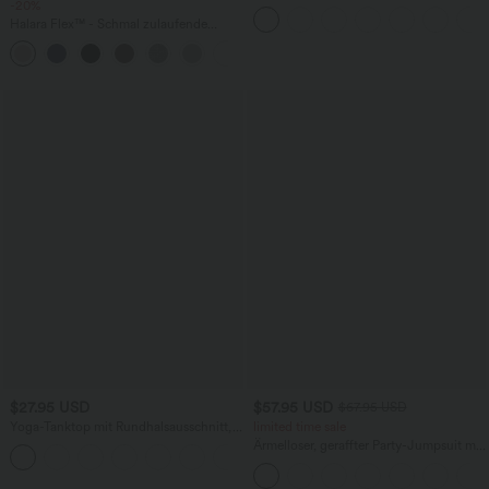
-20%
Ausschnitt, überkreuzten Trägern und
abgerundetem Saum
Halara Flex™ - Schmal zulaufende
Bürohose mit hohem Bund,
+8
Seitentaschen und Waffelstoff
$27.95 USD
$57.95 USD
$67.95 USD
Yoga-Tanktop mit Rundhalsausschnitt,
limited time sale
Rüschen und InstantCool
Ärmelloser, geraffter Party-Jumpsuit mit
+16
V-Ausschnitt, Seitentaschen und
unsichtbarem Reißverschluss - pipi-