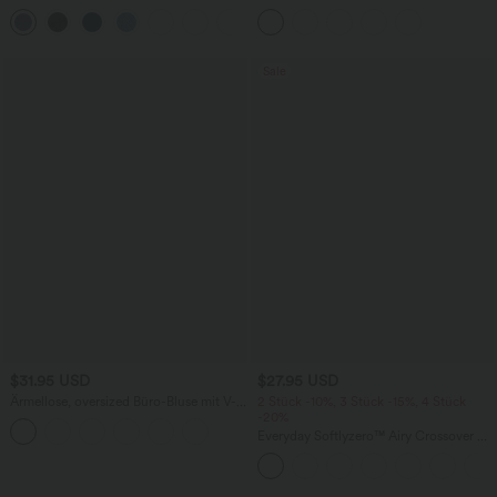
elastischem Strick-Denim mit hohem
mit hohem Bund, Taschen und
Bund und Gesäßtaschen
asymmetrischem Saum -
schnelltrocknend, extralang
Sale
$31.95 USD
$27.95 USD
Ärmellose, oversized Büro-Bluse mit V-
2 Stück -10%, 3 Stück -15%, 4 Stück
Ausschnitt - knitterfrei
-20%
Everyday Softlyzero™ Airy Crossover 2-
in-1-Mini-Tennisrock mit Seitentaschen-
Lucid