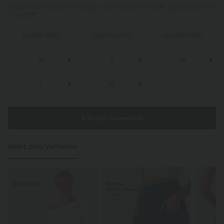
100%
der Kundinnen sagen, dass dieses Produkt größengerecht
ausfällt.
1X
(
46W/48W
)
2X
(
50W/52W
)
3X
(
54W/56W
)
XS
S
M
L
XL
+ In den Warenkorb
Mehr zum Verlieben