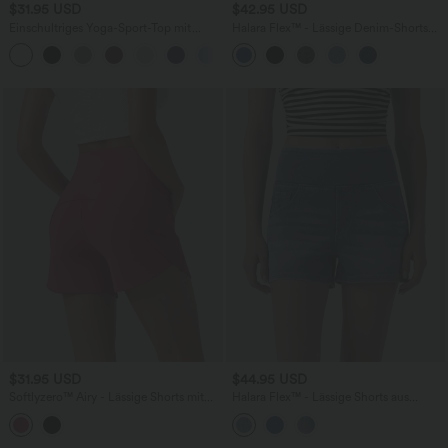
$31.95 USD
$42.95 USD
Einschultriges Yoga-Sport-Top mit
Halara Flex™ - Lässige Denim-Shorts
langen Ärmeln, gebogenem Saum,
mit hohem Bund, Seitentaschen und
Daumenloch und High-Low-Design -
Bauchkontrolle - 7,6 cm
schnelltrocknend
$31.95 USD
$44.95 USD
Softlyzero™ Airy - Lässige Shorts mit
Halara Flex™ - Lässige Shorts aus
hohem Bund, Seitentaschen,
verwaschenem Lyocell-Denim mit
InstantCool und geschwungenem Saum
mittelhohem Bund und mehreren
- skinny fit, 10,2 cm
Taschen - 8,9 cm