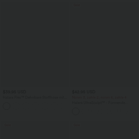
Sale
$39.95 USD
$42.95 USD
Halara Flex™ Dehnbare Stoffhose mit
Nimm 3, zahle 2; nimm 6, zahle 4
hohem Bund und Seitentasche hinten
Halara UltraSculpt™ - Formende
+13
Workout-Leggings mit hohem Bund,
Seitentaschen, Booty-Scrunch und
Bauchkontrolle
Sale
Sale