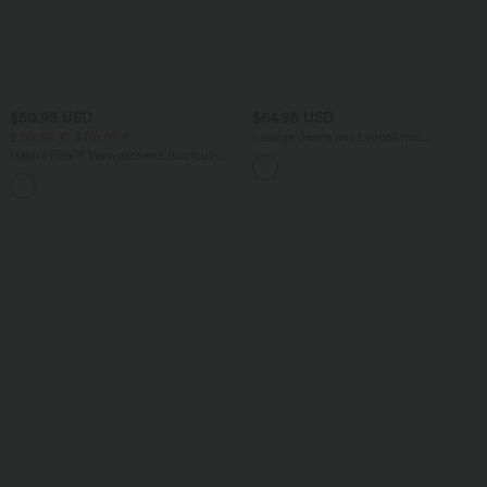
$50.95 USD
$64.95 USD
2 für 69 €, 3 für 99 €
Lässige Jeans aus Lyocell mit
mittelhohem Bund, mehreren Taschen
Halara Flex™ Verwaschene Bootcut-
und Kordelzug
Jeans aus elastischem Strick-Denim mit
+5
hohem Bund und mehrere Taschen