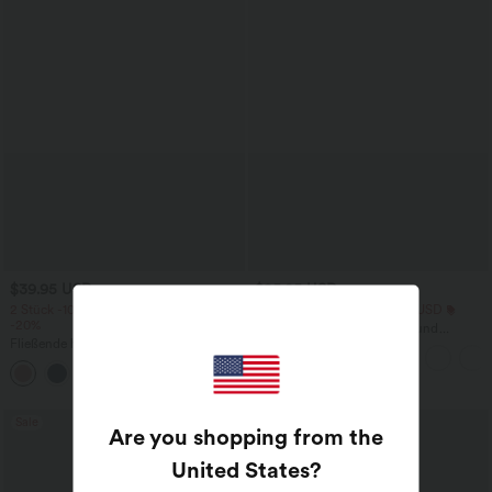
$39.95 USD
$25.95 USD
2 Stück -10%, 3 Stück -15%, 4 Stück
Extra Schnäppchen $23.49 USD
-20%
Blusen-Top mit Neckholder und
Fließende hosenrock in Leinenoptik mit
Schlüssellochausschnitt, plissiert,
mittelhohem Bund, Seitentaschen und
ärmellos, abgerundeter Saum
+1
weitem Bein
Sale
Sale
Are you shopping from the
United States
?