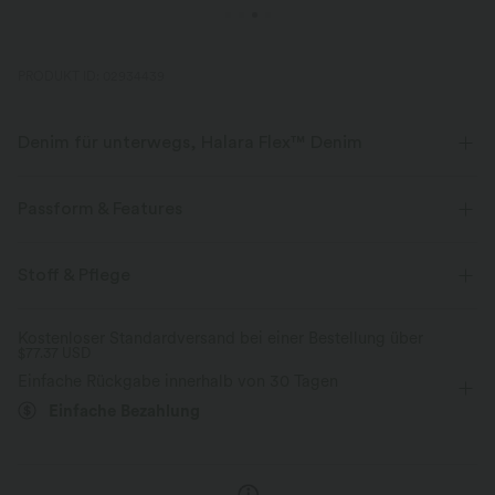
PRODUKT ID: 02934439
Denim für unterwegs, Halara Flex™ Denim
Sieht aus wie Denim, fühlt sich an wie Athleisure. Halara Flex™ Denim
gibt dir die Dehnbarkeit und Weichheit, die du brauchst, um dich
Passform & Features
uneingeschränkt bewegen zu können.
flacher Bund
Seitentaschen
überziehen
lässig
Stoff & Pflege
Vier-Wege-Stretch
weich
7,5 cm
mit hohem Bund
eng geschnitten
bequem wie Leggings
Leichtgewichtig
Kostenloser Standardversand bei einer Bestellung über
$77.37 USD
Hohe Dehnung
Vier-Wege-Stretch
Skinny / Hauteng
Einfache Rückgabe innerhalb von 30 Tagen
Einfache Bezahlung