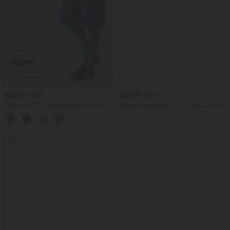
$44.95 USD
$33.95 USD
Halara Flex™ - Lässige Baggy-Denim-
Lässiges, gerafftes 2-in-1 Cami-Top mit
Shorts mit hohem Crossover-Bund und
verstellbaren Trägern und integriertem
mehreren Taschen
BH
Sale