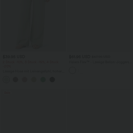
$39.95 USD
$61.95 USD
$67.95 USD
2 Stück -10%, 3 Stück -15%, 4 Stück
Halara Flex™ - Lässige Ballon-Joggers
-20%
aus Denim mit mittelhohem Bund und
mehreren Taschen
Lässige Hose mit Leinengefühl, hoher
Taille, Kordelzug an der Seite und
+15
weitem Bein
Sale