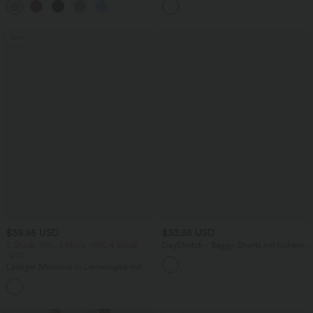
Sale
$39.95 USD
$33.95 USD
2 Stück -10%, 3 Stück -15%, 4 Stück
DayStretch - Baggy-Shorts mit hohem
-20%
Bund und Seitentaschen - 17,8 cm
Lässiger Maxirock in Leinenoptik mit
hohem Bund und Kordelzug