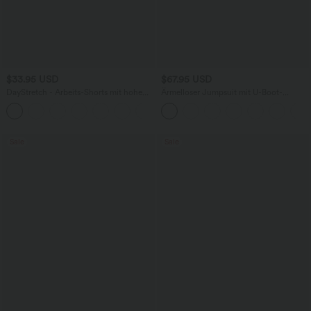
$33.95 USD
$67.95 USD
DayStretch - Arbeits-Shorts mit hohem
Ärmelloser Jumpsuit mit U-Boot-
Bund, Seitentaschen und weitem Bein
Ausschnitt, Seitentaschen, seitlichen
+11
Bindebändern, Streifen und InstantCool
- Easy Peezy Edition
Sale
Sale