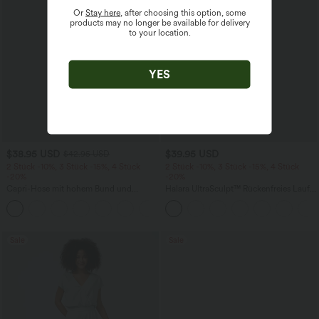
Or
Stay here
, after choosing this option, some
products may no longer be available for delivery
to your location.
YES
$38.95 USD
$39.95 USD
$42.95 USD
2 Stück -10%, 3 Stück -15%, 4 Stück
2 Stück -10%, 3 Stück -15%, 4 Stück
-20%
-20%
Capri-Hose mit hohem Bund und
Halara UltraSculpt™ Rückenfreies Lauf-
Seitentaschen - leinenähnliches Material
Tanktop mit U-Ausschnitt und
+7
überkreuztem, abgerundetem Saum
Sale
Sale