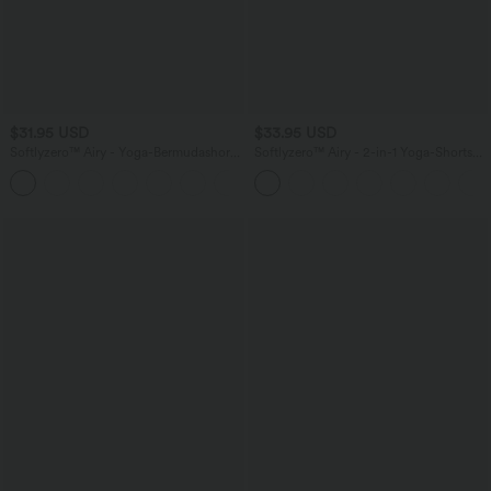
$31.95 USD
$33.95 USD
Softlyzero™ Airy - Yoga-Bermudashorts
Softlyzero™ Airy - 2-in-1 Yoga-Shorts
mit hohem Bund, mehreren Taschen
mit superhohem Bund, mehreren
+16
und InstantCool
Taschen und InstantCool - 22,9 cm