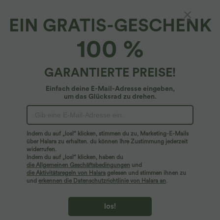
EIN GRATIS-GESCHENK
Halara Flex™ Denim*
100 %
Halara Flex™ - Lässige Shorts aus Denim mit
hohem Bund, Seitentaschen, Bauchkontrolle
und abgerundetem Saum - Plus-Size, skinny
$48.95 USD
GARANTIERTE PREISE!
fit
Einfach deine E-Mail-Adresse eingeben,
um das Glücksrad zu drehen.
Indem du auf „los!“ klicken, stimmen du zu, Marketing-E-Mails
über Halara zu erhalten. du können Ihre Zustimmung jederzeit
widerrufen.
Indem du auf „los!“ klicken, haben du
die Allgemeinen Geschäftsbedingungen
und
die Aktivitätsregeln von Halara
gelesen und stimmen ihnen zu
und
erkennen die Datenschutzrichtlinie von Halara an
.
los!