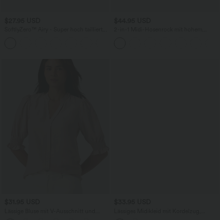
$27.95 USD
$44.95 USD
SoftlyZero™ Airy - Super hoch taillierte
2-in-1 Midi-Hosenrock mit hohem
2-in-1-Yoga-Shorts mit Gesäßtasche
Bund, Seitentaschen, Kordelzug und
+20
und Seitentasche-längere Länge
kontrastierendem Netz
$31.95 USD
$33.95 USD
Lässige Bluse mit V-Ausschnitt und
Lässiges Midikleid mit Kordelzug,
kurzen Puffärmeln
Schlitz und geschwungenem Saum