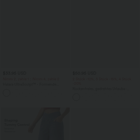
$33.95 USD
$50.95 USD
Nimm 2, zahle 1；Nimm 4, zahle 2
2 Stück -10%, 3 Stück -15%, 4 Stück
-20%
Halara UltraSculpt™ - Formende
Workout-Leggings mit hohem Bund,
Rückenfreies, gedrehtes Urlaubs-
+11
Seitentaschen und Bauchkontrolle - 12,7
Maxikleid mit Seitentaschen und Schlitz
cm