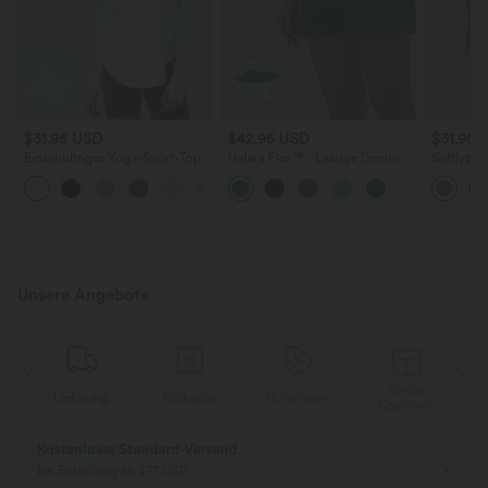
$31.95 USD
$42.95 USD
$31.95 
Einschultriges Yoga-Sport-Top
Halara Flex™ - Lässige Denim-
Softlyzer
mit langen Ärmeln, gebogenem
Shorts mit hohem Bund,
Shorts m
Saum, Daumenloch und High-
Seitentaschen und
Seitentas
Low-Design - schnelltrocknend
Bauchkontrolle - 7,6 cm
geschwun
fit, 10,2 
Unsere Angebote
Gratis
Lieferung
Rückgabe
Gutscheine
k
Geschenk
Kostenloser Standard-Versand
bei Bestellung ab $77 USD