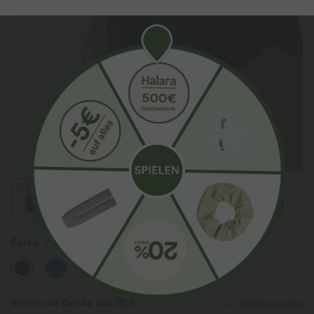
Farbe
Poppy Seed Denim
Wähle die Größe aus
(EU)
Größentabelle