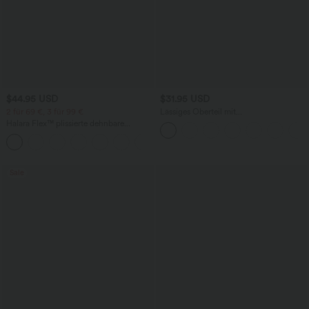
$44.95 USD
$31.95 USD
2 für 69 €, 3 für 99 €
Lässiges Oberteil mit
Rundhalsausschnitt und
Halara Flex™ plissierte dehnbare
Fledermausärmeln
Stoffhose mit hohem Bund,
+23
Seitentaschen und geradem Bein
Sale