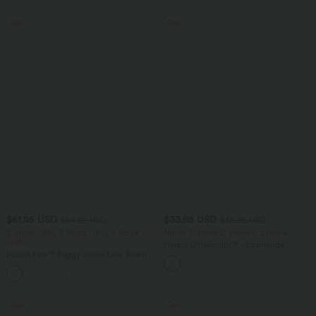
praktisch
Sale
Sale
$61.95 USD
$33.95 USD
$64.95 USD
$36.95 USD
2 Stück -10%, 3 Stück -15%, 4 Stück
Nimm 3, zahle 2; nimm 6, zahle 4
-20%
Halara UltraSculpt™ - Formende
Halara Flex™ Baggy Jeans Low Rise mit
Workout-Leggings mit hohem Bund,
Knopf und Reißverschluss, mehreren
Seitentaschen und Bauchkontrolle
+5
Taschen, weitem Bein
Sale
Sale