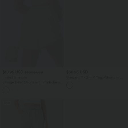
$18.95 USD
$36.95 USD
$39.95 USD
limited time sale
Breezeful™ - 2-in-1 Yoga-Shorts mit
hohem Crossover-Bund und
Lässige 2-in-1 Shorts mit mittelhohem
Seitentaschen - schnelltrocknend, 12,7
Bund, Kordelzug, Fransen und
cm
abgerundetem Saum
Sale