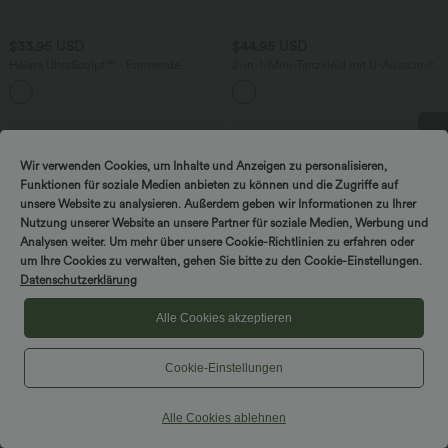
$33.95 USD
$44.95 USD
Halara UltraSculpt™ - Formende
2-in-1-Mini-Tanzkleid mit U-Ausschnitt,
Workout-Shorts mit hohe Bund,
rückenfrei, verdrehter Ausschnitt,
+10
Seitentaschen und Bauchkontrolle - 17,8
Seitentasche-Easy Peezy
cm
Sale
Wir verwenden Cookies, um Inhalte und Anzeigen zu personalisieren,
DREH & GEWINNE!
Funktionen für soziale Medien anbieten zu können und die Zugriffe auf
unsere Website zu analysieren. Außerdem geben wir Informationen zu Ihrer
Nutzung unserer Website an unsere Partner für soziale Medien, Werbung und
Analysen weiter. Um mehr über unsere Cookie-Richtlinien zu erfahren oder
um Ihre Cookies zu verwalten, gehen Sie bitte zu den Cookie-Einstellungen.
Datenschutzerklärung
Alle Cookies akzeptieren
Cookie-Einstellungen
$50.95 USD
$31.95 USD
Alle Cookies ablehnen
2 Stück -10%, 3 Stück -15%, 4 Stück
Halara UltraSculpt™ - Formende