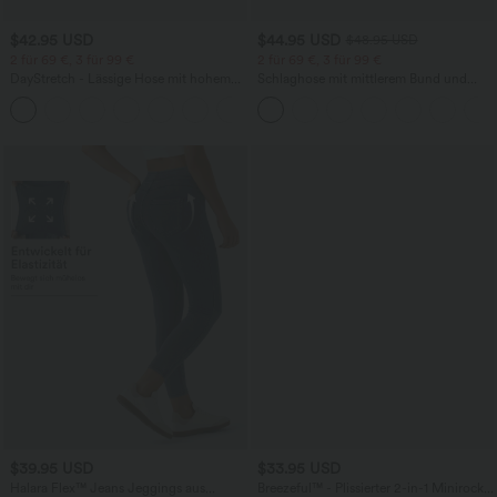
$42.95 USD
$44.95 USD
$48.95 USD
2 für 69 €, 3 für 99 €
2 für 69 €, 3 für 99 €
DayStretch - Lässige Hose mit hohem
Schlaghose mit mittlerem Bund und
Bund, Seitentaschen und Barrel-Leg
seitlichen Reißverschlusstaschen
+5
$39.95 USD
$33.95 USD
Halara Flex™ Jeans Jeggings aus
Breezeful™ - Plissierter 2-in-1 Minirock