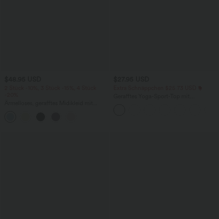
$48.95 USD
$27.95 USD
2 Stück -10%, 3 Stück -15%, 4 Stück
Extra Schnäppchen $25.73 USD
-20%
Gerafftes Yoga-Sport-Top mit
Ärmelloses, gerafftes Midikleid mit
Rundhalsausschnitt und kurzen Ärmeln
eckigem Ausschnitt, integriertem BH
- UPF50+
und überkreuztem Rückendesign