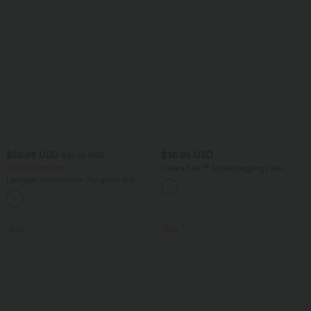
$52.95 USD
$36.95 USD
$61.95 USD
limited time sale
Halara Flex™ Arbeitsleggings aus
elastischem Strick-Denim mit hohem
Lässiger, rückenfreier Jumpsuit mit
Bund und mehreren Taschen
Seitentaschen
+10
Sale
Sale