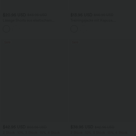
$20.95 USD
$13.95 USD
$43.95 USD
$66.95 USD
Lässige Shorts aus elastischem
Trainingsjacke mit Kapuze,
Kunstleder mit hohem Bund und
Seitentaschen, langen Ärmeln und
Seitentaschen
Rüschensaum - UPF40+
Sale
Sale
$42.95 USD
$38.95 USD
$50.95 USD
$42.95 USD
2 Stück -10%, 3 Stück -15%, 4 Stück
2 Stück -10%, 3 Stück -15%, 4 Stück