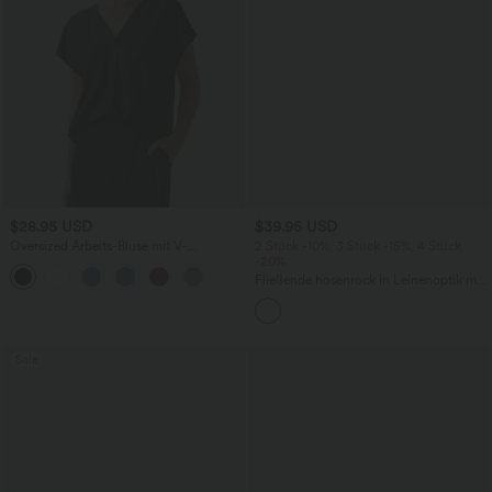
$28.95 USD
$39.95 USD
Oversized Arbeits-Bluse mit V-
2 Stück -10%, 3 Stück -15%, 4 Stück
Ausschnitt und kurzen Ärmeln -
-20%
+1
knitterfrei
Fließende hosenrock in Leinenoptik mit
mittelhohem Bund, Seitentaschen und
weitem Bein
Sale