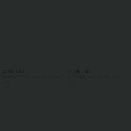
$27.95 USD
$44.95 USD
SoftlyZero™ Airy - Super hoch taillierte
2-in-1 Midi-Hosenrock mit hohem
2-in-1-Yoga-Shorts mit Gesäßtasche
Bund, Seitentaschen, Kordelzug und
+20
und Seitentasche-längere Länge
kontrastierendem Netz