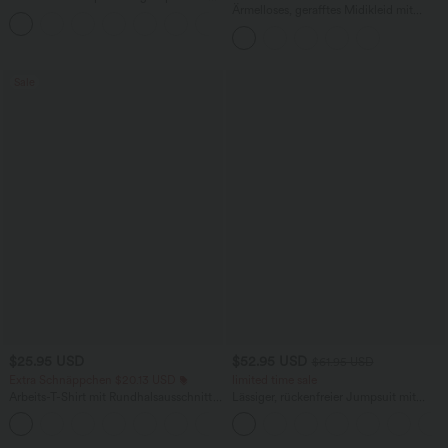
mit leichtem Support und geformten
Ärmelloses, gerafftes Midikleid mit
Körbchen - Push-Up
eckigem Ausschnitt, integriertem BH
und überkreuztem Rückendesign
Sale
$25.95 USD
$52.95 USD
$61.95 USD
Extra Schnäppchen $20.13 USD
limited time sale
Arbeits-T-Shirt mit Rundhalsausschnitt
Lässiger, rückenfreier Jumpsuit mit
und kurzen Fledermausärmeln
Seitentaschen
+1