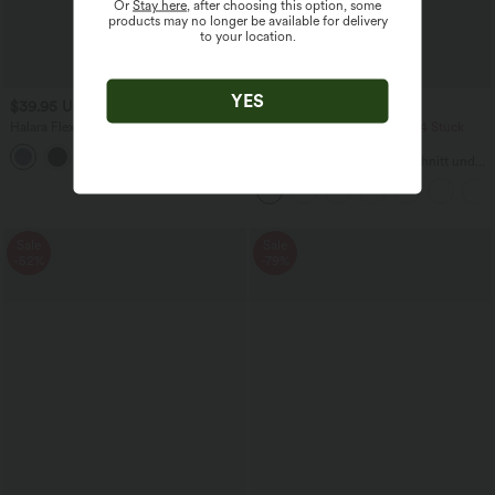
Or
Stay here
, after choosing this option, some
products may no longer be available for delivery
to your location.
YES
$39.95 USD
$22.95 USD
Halara Flex™ Jeans Jeggings aus
2 Stück -10%, 3 Stück -15%, 4 Stück
elastischem Strick-Denim mit hohem
-20%
Bund und Gesäßtaschen
Lässiges T-Shirt mit V-Ausschnitt und
kurzen Ärmeln
Sale
Sale
-52%
-79%