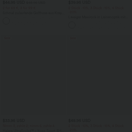
$44.95 USD
$39.95 USD
$48.95 USD
2 für 69 €, 3 für 99 €
2 Stück -10%, 3 Stück -15%, 4 Stück
-20%
Schmal zulaufende Golfhose aus Krepp
mit hohem Bund und Seitentaschen
Lässiger Maxirock in Leinenoptik mit
hohem Bund und Kordelzug
Sale
Sale
$33.95 USD
$48.95 USD
Nimm 3, zahle 2; nimm 6, zahle 4
2 Stück -10%, 3 Stück -15%, 4 Stück
-20%
Halara UltraSculpt™ - Yoga-Sport-BH