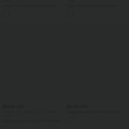
-20%
-20%
Jumpsuit mit V-Ausschnitt, kurzen
Capri-Hose mit hohem Bund und
Ärmeln, plissierten Seitentaschen und
Seitentaschen - leinenähnliches Material
+5
weitem Bein, fließendem Waffelmuster
Sale
$39.95 USD
$31.95 USD
2 Stück -10%, 3 Stück -15%, 4 Stück
Lässige Bluse mit V-Ausschnitt und
-20%
kurzen Puffärmeln
Lässige Leinen-Hose mit hohem Bund,
Kordelzug, weitem Bein und Taschen
+5