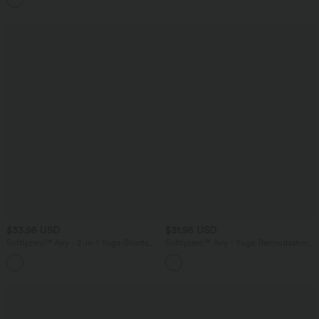
$33.95 USD
$31.95 USD
Softlyzero™ Airy - 2-in-1 Yoga-Shorts
Softlyzero™ Airy - Yoga-Bermudashorts
mit superhohem Bund, mehreren
mit hohem Bund, mehreren Taschen
+10
Taschen und InstantCool - 22,9 cm
und InstantCool