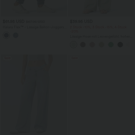
$61.95 USD
$39.95 USD
$67.95 USD
Halara Flex™ - Lässige Ballon-Joggers
2 Stück -10%, 3 Stück -15%, 4 Stück
aus Denim mit mittelhohem Bund und
-20%
mehreren Taschen
Lässige Hose mit Leinengefühl, hoher
Taille, Kordelzug an der Seite und
weitem Bein
Sale
Sale