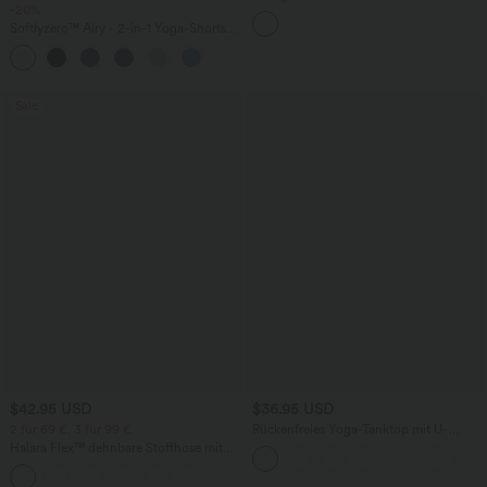
-20%
Rundhalsausschnitt und
Fledermausärmeln
Softlyzero™ Airy - 2-in-1 Yoga-Shorts
mit superhohem Bund, mehreren
+23
Taschen und InstantCool - 17,78 cm
Sale
$42.95 USD
$36.95 USD
2 für 69 €, 3 für 99 €
Rückenfreies Yoga-Tanktop mit U-
Ausschnitt, überkreuzten Trägern und
Halara Flex™ dehnbare Stoffhose mit
abgerundetem Saum
hohem Bund, Waffelmuster,
+20
Seitentaschen und weitem Bein