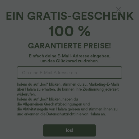
EIN GRATIS-GESCHENK
Halara Flex™ Denim Heat*
100 %
Halara Flex™ Denim Heat - Leggings aus
Denim mit hohem Bund und Seitentaschen
4.5
(
485
)
GARANTIERTE PREISE!
$50.95 USD
Einfach deine E-Mail-Adresse eingeben,
um das Glücksrad zu drehen.
Indem du auf „los!“ klicken, stimmen du zu, Marketing-E-Mails
über Halara zu erhalten. du können Ihre Zustimmung jederzeit
widerrufen.
Indem du auf „los!“ klicken, haben du
die Allgemeinen Geschäftsbedingungen
und
die Aktivitätsregeln von Halara
gelesen und stimmen ihnen zu
und
erkennen die Datenschutzrichtlinie von Halara an
.
los!