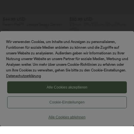
$44.95 USD
$50.95 USD
Halara Flex™ - Lässige Baggy-Denim-
2 Stück -10%, 3 Stück -15%, 4 Stück
Shorts mit hohem Crossover-Bund und
-20%
mehreren Taschen
Rückenfreies, gedrehtes Urlaubs-
Maxikleid mit Seitentaschen und Schlitz
Wir verwenden Cookies, um Inhalte und Anzeigen zu personalisieren,
Funktionen für soziale Medien anbieten zu können und die Zugriffe auf
unsere Website zu analysieren. Außerdem geben wir Informationen zu Ihrer
Nutzung unserer Website an unsere Partner für soziale Medien, Werbung und
Analysen weiter. Um mehr über unsere Cookie-Richtlinien zu erfahren oder
um Ihre Cookies zu verwalten, gehen Sie bitte zu den Cookie-Einstellungen.
Datenschutzerklärung
Alle Cookies akzeptieren
Cookie-Einstellungen
Alle Cookies ablehnen