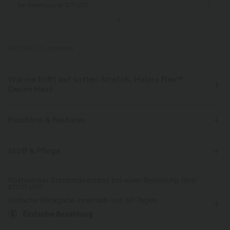
bei Bestellung ab $77 USD
PRODUKT ID: 02819189
Wärme trifft auf soften Stretch, Halara Flex™
Denim Heat
Spüre die Wärme in flexiblem, stylischem Denim, der die Kälte übertrifft.
Passform & Features
Vier-Wege-Stretch
weich
Für: Freizeitaktivitäten
wärmend
flacher Bund
Stoff & Pflege
Warmes Fleece
Gesäßtaschen
überziehen
mit hohem Bund
Kostenloser Standardversand bei einer Bestellung über
$77.37 USD
eng geschnitten
Zwei-Wege-Stretch
Einfache Rückgabe innerhalb von 30 Tagen
Einfache Bezahlung