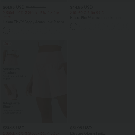
$61.95 USD
$44.95 USD
$64.95 USD
2 Stück -10%, 3 Stück -15%, 4 Stück
2 für 69 €, 3 für 99 €
-20%
Halara Flex™ plissierte dehnbare
Halara Flex™ Baggy Jeans Low Rise mit
Stoffhose mit hohem Bund,
Knopf und Reißverschluss, mehreren
Seitentaschen und geradem Bein
+5
Taschen, weitem Bein
Sale
$31.95 USD
$31.95 USD
2 Stück -10%, 3 Stück -15%, 4 Stück
Lässiges Oberteil mit