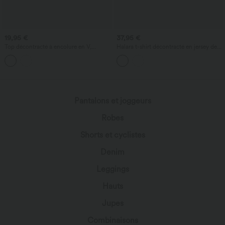
19,95 €
37,95 €
Top décontracté à encolure en V,
Halara t-shirt décontracté en jersey de
manches courtes et fronces
coton, col en V, manches courtes,
soutien‑gorge intégré, bonnets B–DD
Pantalons et joggeurs
Robes
Shorts et cyclistes
Denim
Leggings
Hauts
Jupes
Combinaisons