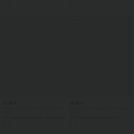
coton, encolure dégagée, manches
avec soutien-gorge intégré - longueur
courtes, soutien-gorge intégré, bonnets
allongée
B-DD
Promo
Promo
31,95 €
19,95 €
1 pièce -20%, 2 pièces -30%, 3 pièces
2 pièces -10%, 3 pièces -15%, 4 pièces
-40%
-20%
Top de sport pour le yoga, col diamant,
T-shirt décontracté à col en V et
brassière intégrée, manches courtes,
manches courtes
fronces, ourlet arrondi