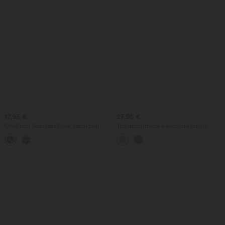
17,95 €
27,95 €
OneForm Seamless Flow débardeur
Top décontracté à encolure ronde,
décontracté à col rond imprimé léopard
manches chauve-souris et coupe ample