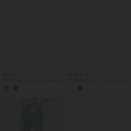
34,95 €
29,95 €
Halara T-shirt décontracté en jersey de
T-shirt décontracté col rond, manches
coton, asymétrique (une épaule) avec
courtes, avec soutien-gorge intégré et
soutien-gorge intégré, bonnets B-DD
ourlet arrondi
Promo