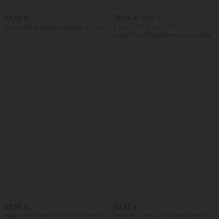
29,95 €
39,95 €
42,95 €
Top casual chiné à une épaule, manches
2 pour 69 €, 3 pour 99 €
longues, froncé, avec soutien‑gorge
Halara Flex™ DayStretch pantalon flare
intégré
de travail, taille mi-haute, poche latérale
zippée
32,95 €
29,95 €
Halara T-shirt décontracté en jersey de
Débardeur de running à encolure en V