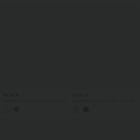
40,95 €
29,95 €
Top décontracté une épaule, manches
Jupe de tennis mini fluide 2-en-1, taille
courtes, ourlet arrondi hi-low,
haute croisée, à volants superposés en
soutien‑gorge intégré, motif à pois
mesh, avec poches