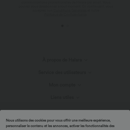
communications promotionelles de Halara par email. Vous
pouvez vous désabonner à tout moment. En continuant, vous
acceptez nos
Conditions Générales
et notre
Politique de Confidentialité
.
À propos de Halara
Service des utilisateurs
Découvrir Halara
Mon compte
Chat en direct
Innovation textile
Liens utiles
Connexion ou inscription
Nous contacter
Blog
Halara-Gutscheine & Rabatte
Mes commandes
Nous utilisons des cookies pour vous offrir une meilleure expérience,
personnaliser le contenu et les annonces, activer les fonctionnalités des
Envois et douane