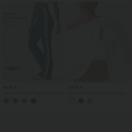
44,95 €
39,95 €
Halara UltraSculpt™ leggings de yoga
Top de sport pour yoga asymétrique
taille haute, effet ventre plat, à bande
(une épaule) à manches longues avec
latérale, évasés 7/8
ouverture pour le pouce, ourlet arrondi
haut-bas, séchage rapide, soutien-gorge
intégré.