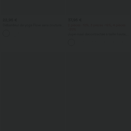
22,95 €
37,95 €
Débardeur de yoga Flow sans coutures,
2 pièces -10%, 3 pièces -15%, 4 pièces
dos nageur, soutien-gorge intégré
-20%
Jupe maxi décontractée à taille haute,
ruchée et fluide