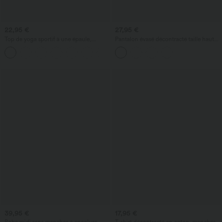
22,95 €
27,95 €
Top de yoga sportif à une épaule,
Pantalon évasé décontracté taille haute
manches courtes, ourlet arrondi haut-
croisée à poches en tissu gaufré
bas, séchage rapide
39,95 €
17,95 €