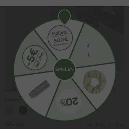
Couleur
Urban Mist
Taille
(EU)
Guide des tailles