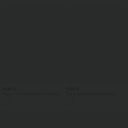
19,95 €
17,95 €
Halara T-shirt décontracté en jersey de
T-shirt décontracté camouflage à
coton, col rond, manches courtes
encolure ronde, manches courtes et
découpes