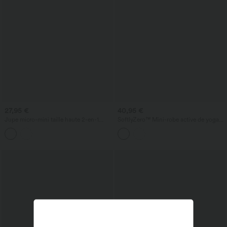
27,95 €
40,95 €
Jupe micro-mini taille haute 2-en-1
SoftlyZero™ Mini-robe active de yoga
décontractée avec poches
2-en-1 InstantCool, soutien-gorge
intégré, dos noué aéré, avec poche —
longueur allongée