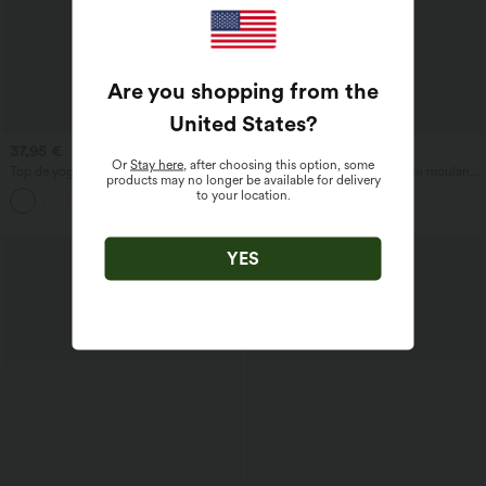
Are you shopping from the
United States
?
37,95 €
37,95 €
Or
Stay here
, after choosing this option, some
Top de yoga et de sport asymétrique à
Halara UltraSculpt™ jupe mini moulante
products may no longer be available for delivery
une épaule, manches courtes, ourlet
de soirée, taille haute croisée, 2 en 1,
to your location.
arrondi hi‑lo (plus court devant, plus
ourlet à franges, effet fraîcheur et
long derrière), à séchage rapide, avec
séchage rapide — UPF50+
soutien‑gorge intégré
YES