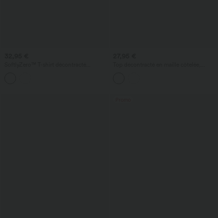
32,95 €
27,95 €
SoftlyZero™ T-shirt décontracté
Top décontracté en maille côtelée,
InstantCool à épaules dénudées,
épaules dénudées, manches longues, à
manches longues, en maille respirante
rayures, avec soutien-gorge intégré.
avec soutien-gorge intégré
Promo