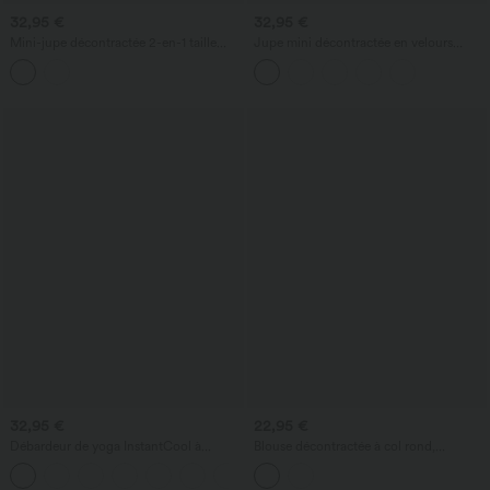
32,95 €
32,95 €
Mini-jupe décontractée 2-en-1 taille
Jupe mini décontractée en velours
haute à imprimé léopard avec poche —
côtelé, taille haute avec poche et
longueur allongée
fermeture éclair 2-en-1
32,95 €
22,95 €
Débardeur de yoga InstantCool à
Blouse décontractée à col rond,
encolure en U et ourlet arrondi –
manches montantes, avec découpes et
UPF50+
lien à nouer au dos.