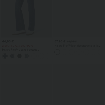
44,95 €
57,95 €
62,95 €
2 pour 69 €, 3 pour 99 €
Halara Flex™ jean décontracté taille
basse, poches zippées, délavé, coupe
Halara Flex™ Jeans bootcut
baggy à jambe large
décontractés taille haute, effet délavé,
+5
avec poches