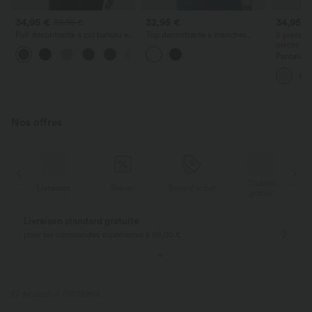
34,95 €
32,95 €
34,95 €
39,95 €
Pull décontracté à col bateau et
Top décontracté à manches
2 pièces 
manches chauve-souris
longues, épaules dénudées en
pièces -
+1
dentelle, avec soutien‑gorge
Pantalon 
intégré
avec poch
coupe amp
effet lin
Nos offres
Cadeau
Livraison
Retour
Bons d'achat
gratuit
Livraison standard gratuite
pour les commandes supérieures à 69,00 €
ID de produit 03078964