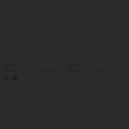
24,95 €
19,95 €
SoftlyZero™ Airy — shorts de yoga
Débardeur décontracté à col en V
super taille haute 2-en-1 InstantCool
+25
avec poches