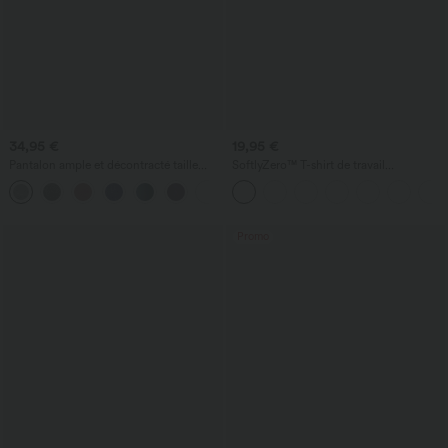
34,95 €
19,95 €
Pantalon ample et décontracté taille
SoftlyZero™ T-shirt de travail
haute à cordon, avec poches et jambes
InstantCool à encolure dégagée,
+2
larges
manches courtes et tissu aérien
Promo