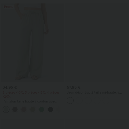
Promo
34,95 €
57,95 €
2 pièces -10%, 3 pièces -15%, 4 pièces
Jean décontracté taille mi‑haute, à
-20%
cordon de serrage, avec poches
Pantalon taille haute à cordon avec
poches, jambe large et coupe ample,
+15
style décontracté, effet lin