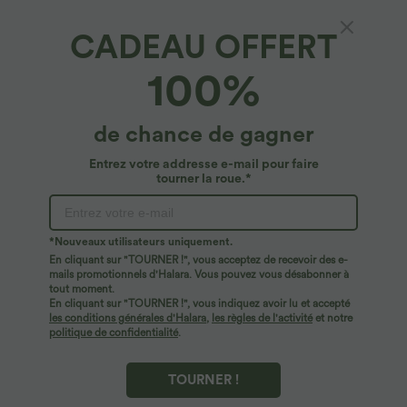
CADEAU OFFERT
Jersey de coton Halara*
100%
Halara T-shirt décontracté en jersey de coton
à col V, manches courtes, soutien-gorge
intégré push-up et froncé
34,95 €
de chance de gagner
Entrez votre addresse e-mail pour faire
tourner la roue.*
*Nouveaux utilisateurs uniquement.
En cliquant sur "TOURNER !", vous acceptez de recevoir des e-
mails promotionnels d'Halara. Vous pouvez vous désabonner à
tout moment.
En cliquant sur "TOURNER !", vous indiquez avoir lu et accepté
les conditions générales d'Halara
,
les règles de l'activité
et notre
politique de confidentialité
.
TOURNER !