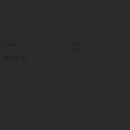
22,95 €
27,95 €
Haut décontracté à encolure en V,
SoftlyZero™ jupe de tennis micro-mini
manches courtes et fronces
aérée, taille basse, froncée avec cordon,
+1
2-en-1, effet rafraîchissant «Cool
Touch», avec poches