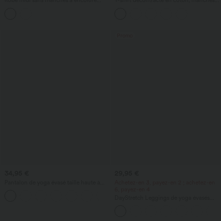
Robe midi sans manches à encolure
T-shirt décontracté en coton, manches
bateau avec soutien-gorge intégré
courtes et encolure dégagée
Promo
34,95 €
29,95 €
Pantalon de yoga évasé taille haute à
Achetez-en 3, payez-en 2 ; achetez-en
cordon, à rayures, avec poches
6, payez-en 4
+1
DayStretch Leggings de yoga évasés
taille haute avec poches