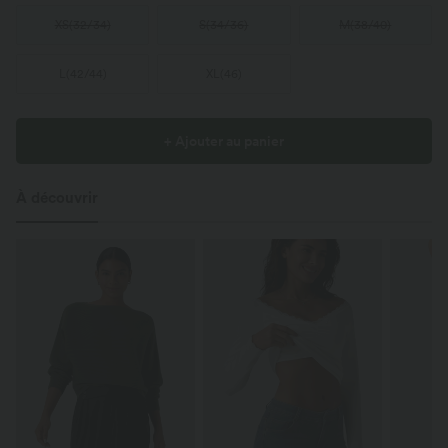
XS
(
32/34
)
S
(
34/36
)
M
(
38/40
)
L
(
42/44
)
XL
(
46
)
+ Ajouter au panier
À découvrir