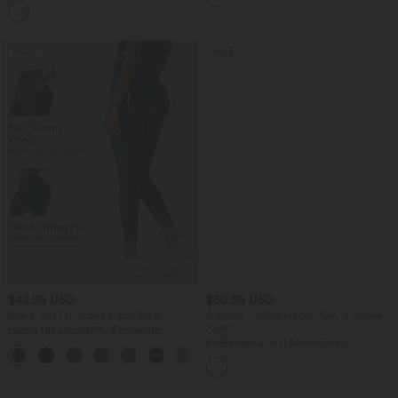
cm
+5
hohem Bund und mehrere Taschen
SALE
SALE
$42.95 USD
$50.95 USD
Buy 3, pay for 2; buy 6, pay for 4
2 pieces -10%, 3 pieces -15%, 4 pieces
-20%
Halara UltraSculpt™ - Formende
Workout-Leggings mit hohem Bund,
Fließender 2-in-1 Maxi-Flare-
+13
Seitentaschen, Booty-Scrunch und
Freizeitrock mit hohem Bund,
Bauchkontrolle
Seitentaschen und kontrastierendem
Netzstoff