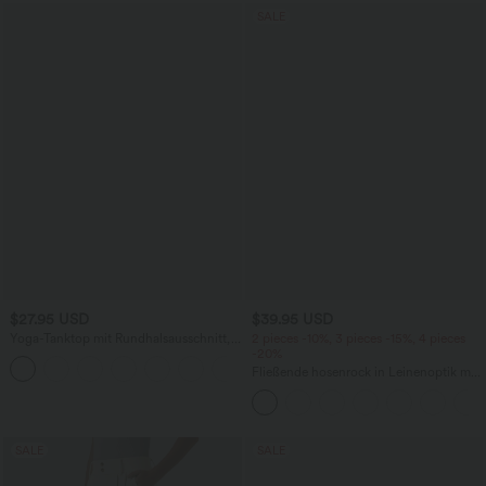
SALE
$27.95 USD
$39.95 USD
Yoga-Tanktop mit Rundhalsausschnitt,
2 pieces -10%, 3 pieces -15%, 4 pieces
Rüschen und InstantCool
-20%
+16
Fließende hosenrock in Leinenoptik mit
mittelhohem Bund, Seitentaschen und
weitem Bein
SALE
SALE