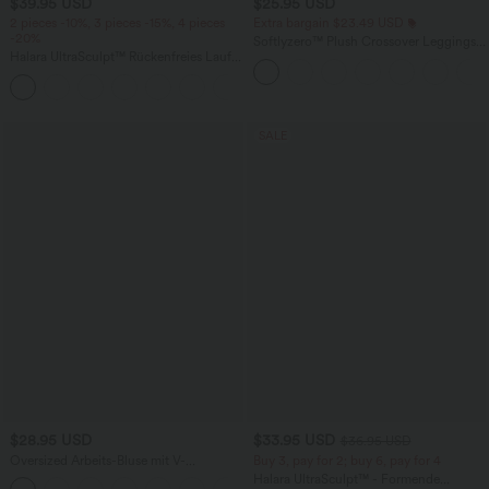
$39.95 USD
$25.95 USD
2 pieces -10%, 3 pieces -15%, 4 pieces
Extra bargain $23.49 USD
-20%
Softlyzero™ Plush Crossover Leggings
Halara UltraSculpt™ Rückenfreies Lauf-
mit Taschen
Tanktop mit U-Ausschnitt und
+11
überkreuztem, abgerundetem Saum
SALE
$28.95 USD
$33.95 USD
$36.95 USD
Oversized Arbeits-Bluse mit V-
Buy 3, pay for 2; buy 6, pay for 4
Ausschnitt und kurzen Ärmeln -
Halara UltraSculpt™ - Formende