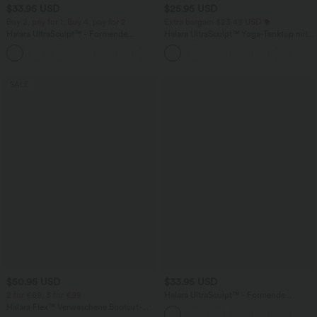
$33.95 USD
$25.95 USD
Buy 2, pay for 1; Buy 4, pay for 2
Extra bargain $23.49 USD
Halara UltraSculpt™ - Formende
Halara UltraSculpt™ Yoga-Tanktop mit
Workout-Leggings mit hohem Bund,
doppelten Trägern und gedrehtem
+11
Seitentaschen und Bauchkontrolle - 12,7
Rücken
cm
SALE
$50.95 USD
$33.95 USD
2 for €69, 3 for €99
Halara UltraSculpt™ - Formende
Workout-Shorts mit hohe Bund,
Halara Flex™ Verwaschene Bootcut-
Seitentaschen und Bauchkontrolle - 17,8
Jeans aus elastischem Strick-Denim mit