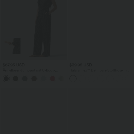
$67.95 USD
$39.95 USD
Ärmelloser Jumpsuit mit U-Boot-
Halara Flex™ Dehnbare Stoffhose mit
Ausschnitt, Seitentaschen, seitlichen
hohem Bund und Seitentasche hinten
+8
Bindebändern, Streifen und InstantCool
- Easy Peezy Edition