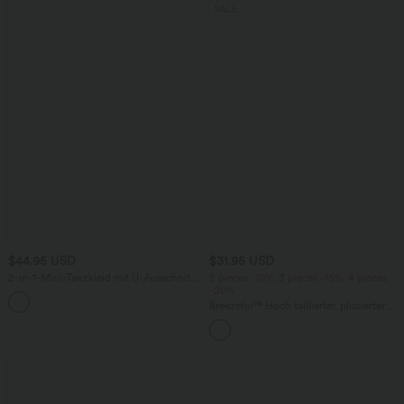
SALE
$44.95 USD
$31.95 USD
2-in-1-Mini-Tanzkleid mit U-Ausschnitt,
2 pieces -10%, 3 pieces -15%, 4 pieces
rückenfrei, verdrehter Ausschnitt,
-20%
+13
Seitentasche-Easy Peezy
Breezeful™ Hoch taillierter, plissierter 2-
in-1-Mini-Tanzrock mit Seiten- und
Gesäßtasche, asymmetrischem Saum
und schnelltrocknendem Schnitt