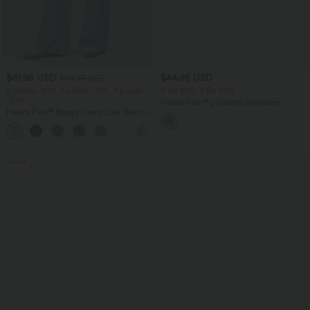
$61.95 USD
$44.95 USD
$64.95 USD
2 pieces -10%, 3 pieces -15%, 4 pieces
2 for €69, 3 for €99
-20%
Halara Flex™ plissierte dehnbare
Halara Flex™ Baggy Jeans Low Rise mit
Stoffhose mit hohem Bund,
Knopf und Reißverschluss, mehreren
Seitentaschen und geradem Bein
+5
Taschen, weitem Bein
SALE