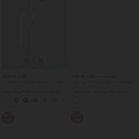
$33.95 USD
$38.95 USD
$42.95 USD
2 pieces -10%, 3 pieces -15%, 4 pieces
2 pieces -10%, 3 pieces -15%, 4 pieces
-20%
-20%
Halara Flex™ - Schmal zulaufende
Capri-Hose mit hohem Bund und
Bürohose mit hohem Bund,
Seitentaschen - leinenähnliches Material
+8
Seitentaschen und Waffelstoff
SALE
SALE
-52%
-79%