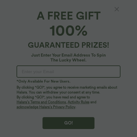
A FREE GIFT
Lässige Schlaghose mit niedrigem
100%
Umschlagbund und Streifen
$36.95 USD
GUARANTEED PRIZES!
Just Enter Your Email Address To Spin
The Lucky Wheel.
*Only Available For New Users.
By clicking "GO!", you agree to receive marketing emails about
Halara. You can withdraw your consent at any time.
By clicking "GO!", you have read and agree to
Halara’s Terms and Conditions
,
Activity Rules
and
acknowledge Halara’s Privacy Policy
.
GO!