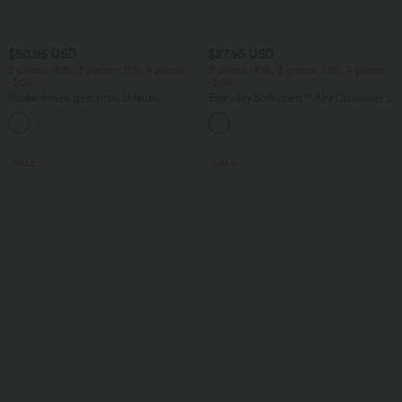
$50.95 USD
$27.95 USD
2 pieces -10%, 3 pieces -15%, 4 pieces
2 pieces -10%, 3 pieces -15%, 4 pieces
-20%
-20%
Rückenfreies, gedrehtes Urlaubs-
Everyday Softlyzero™ Airy Crossover 2-
Maxikleid mit Seitentaschen und Schlitz
in-1-Mini-Tennisrock mit Seitentaschen-
+8
Lucid
SALE
SALE