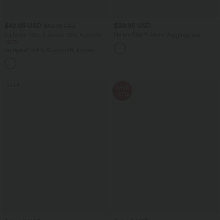
$42.95 USD
$39.95 USD
$50.95 USD
2 pieces -10%, 3 pieces -15%, 4 pieces
Halara Flex™ Jeans Jeggings aus
-20%
elastischem Strick-Denim mit hohem
Bund und Gesäßtaschen
Jumpsuit mit V-Ausschnitt, kurzen
Ärmeln, plissierten Seitentaschen und
+5
weitem Bein, fließendem Waffelmuster
SALE
SALE
-47%