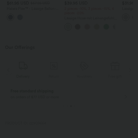
$61.95 USD
$39.95 USD
$31.95 
$67.95 USD
Halara Flex™ - Lässige Ballon-
2 pieces -10%, 3 pieces -15%, 4
Lässiges 
Joggers aus Denim mit
pieces -20%
Rundhals
mittelhohem Bund und
Flederma
Lässige Hose mit Leinengefühl,
mehreren Taschen
hoher Taille, Kordelzug an der
Seite und weitem Bein
Our Offerings
Delivery
Return
Vouchers
Free gift
Free standard shipping
on orders of $77 USD or more
PRODUCT ID: 02909664