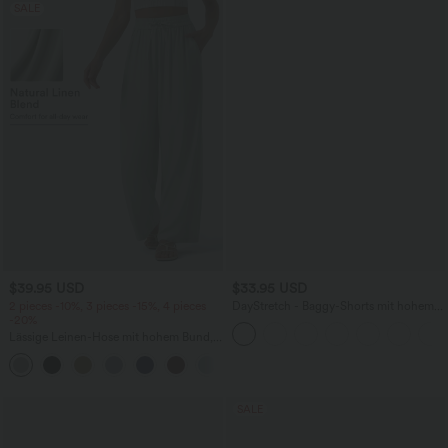
SALE
$39.95 USD
$33.95 USD
2 pieces -10%, 3 pieces -15%, 4 pieces
DayStretch - Baggy-Shorts mit hohem
-20%
Bund und Seitentaschen - 17,8 cm
Lässige Leinen-Hose mit hohem Bund,
Kordelzug, weitem Bein und Taschen
+5
SALE