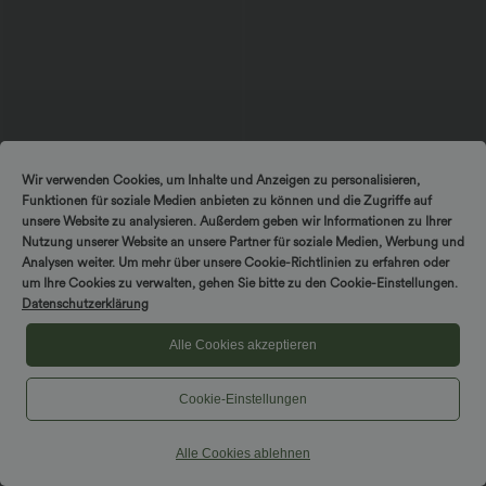
Wir verwenden Cookies, um Inhalte und Anzeigen zu personalisieren,
Funktionen für soziale Medien anbieten zu können und die Zugriffe auf
unsere Website zu analysieren. Außerdem geben wir Informationen zu Ihrer
Nutzung unserer Website an unsere Partner für soziale Medien, Werbung und
$67.95 USD
$42.95 USD
Analysen weiter. Um mehr über unsere Cookie-Richtlinien zu erfahren oder
Rückenfreies, ärmelloses, fließendes
DayStretch - Plissierte Bermuda-Shorts
um Ihre Cookies zu verwalten, gehen Sie bitte zu den Cookie-Einstellungen.
Midikleid mit Seitentaschen und
mit hohem Bund und Seitentaschen -
Datenschutzerklärung
überkreuztem Design
25,6 cm
Alle Cookies akzeptieren
SALE
Cookie-Einstellungen
Alle Cookies ablehnen