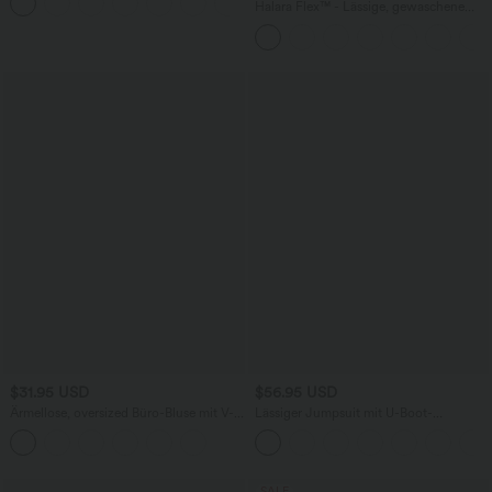
Halara Flex™ - Lässige, gewaschene
Baggy-Jeans aus drapiertem Lyocell mit
mittelhohem Bund, mehreren Taschen
und weitem Bein
$31.95 USD
$56.95 USD
Ärmellose, oversized Büro-Bluse mit V-
Lässiger Jumpsuit mit U-Boot-
Ausschnitt - knitterfrei
Ausschnitt, Seitentaschen, kurzen
Ärmeln und Kordelzug - Easy Peezy
Edition
SALE