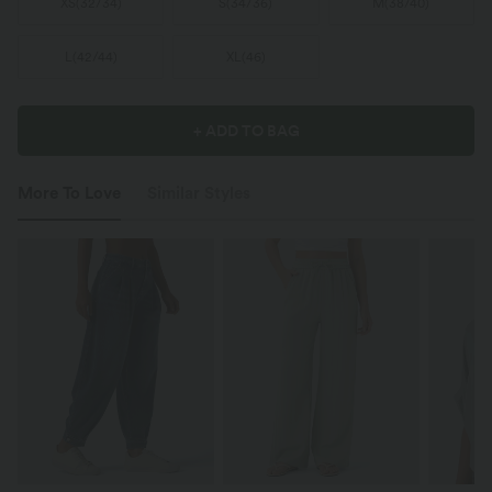
XS
(
32/34
)
S
(
34/36
)
M
(
38/40
)
L
(
42/44
)
XL
(
46
)
+ ADD TO BAG
More To Love
Similar Styles