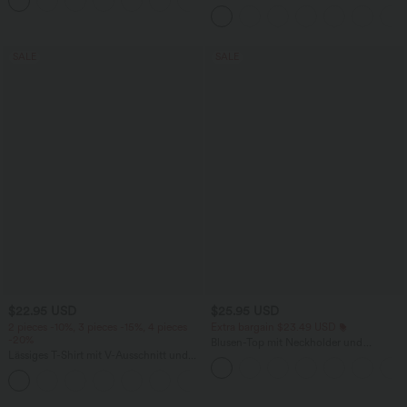
+1
knitterfrei
Workout-Leggings mit hohem Bund,
Seitentaschen und Bauchkontrolle
SALE
SALE
$22.95 USD
$25.95 USD
2 pieces -10%, 3 pieces -15%, 4 pieces
Extra bargain $23.49 USD
-20%
Blusen-Top mit Neckholder und
Lässiges T-Shirt mit V-Ausschnitt und
Schlüssellochausschnitt, plissiert,
kurzen Ärmeln
ärmellos, abgerundeter Saum
+9