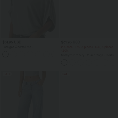
$31.95 USD
$31.95 USD
Lässiges Oberteil mit
2 pieces -10%, 3 pieces -15%, 4 pieces
Rundhalsausschnitt und
-20%
+1
Fledermausärmeln
Softlyzero™ Airy - 2-in-1 Yoga-Shorts
mit superhohem Bund, mehreren
Taschen und InstantCool - 17,78 cm
SALE
SALE