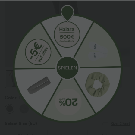
Color
Light Coffee Floral Yarn
Select Size
(EU)
Size Chart