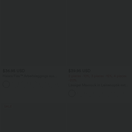
$36.95 USD
$39.95 USD
Halara Flex™ Arbeitsleggings aus
2 pieces -10%, 3 pieces -15%, 4 pieces
elastischem Strick-Denim mit hohem
-20%
+1
Bund und mehreren Taschen
Lässiger Maxirock in Leinenoptik mit
hohem Bund und Kordelzug
SALE