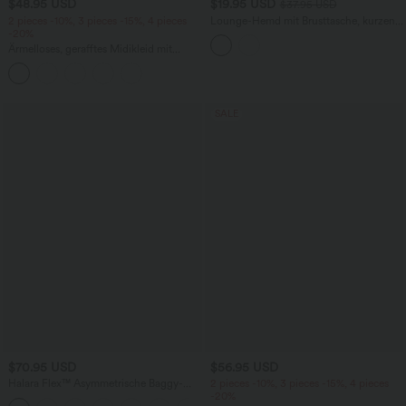
$48.95 USD
$19.95 USD
$37.95 USD
2 pieces -10%, 3 pieces -15%, 4 pieces
Lounge-Hemd mit Brusttasche, kurzen
-20%
Ärmeln und Streifen
Ärmelloses, gerafftes Midikleid mit
eckigem Ausschnitt, integriertem BH
und überkreuztem Rückendesign
SALE
$70.95 USD
$56.95 USD
Halara Flex™ Asymmetrische Baggy-
2 pieces -10%, 3 pieces -15%, 4 pieces
Jeans mit hohem Bund und Taschen​
-20%