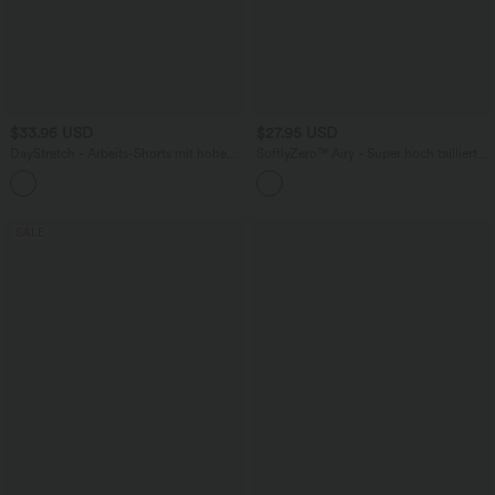
$33.95 USD
$27.95 USD
DayStretch - Arbeits-Shorts mit hohem
SoftlyZero™ Airy - Super hoch taillierte
Bund, Seitentaschen und weitem Bein
2-in-1-Yoga-Shorts mit Gesäßtasche
+11
und Seitentasche-längere Länge
SALE