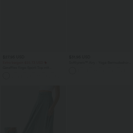
$27.95 USD
$31.95 USD
Extra bargain $25.73 USD
Softlyzero™ Airy - Yoga-Bermudashorts
mit hohem Bund, mehreren Taschen
Gerafftes Yoga-Sport-Top mit
und InstantCool
Rundhalsausschnitt und kurzen Ärmeln
+11
- UPF50+