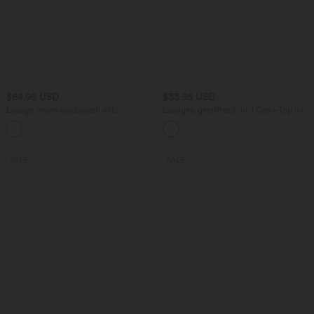
$64.95 USD
$33.95 USD
Lässige Jeans aus Lyocell mit
Lässiges, gerafftes 2-in-1 Cami-Top mit
mittelhohem Bund, mehreren Taschen
verstellbaren Trägern und integriertem
und Kordelzug
BH
SALE
SALE