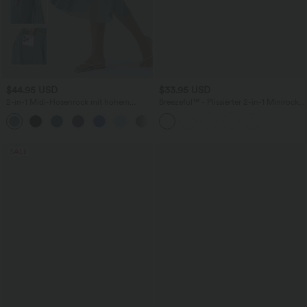
$44.95 USD
$33.95 USD
2-in-1 Midi-Hosenrock mit hohem
Breezeful™ - Plissierter 2-in-1 Minirock
Bund, Seitentaschen, Kordelzug und
mit hohem Bund, Taschen und
+15
kontrastierendem Netz
asymmetrischem Saum -
schnelltrocknend, extralang
SALE