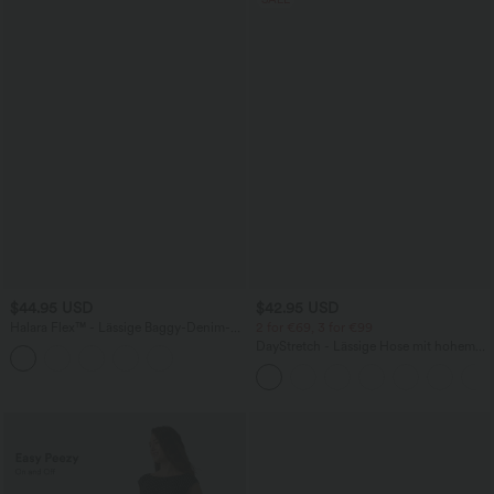
$44.95 USD
$42.95 USD
Halara Flex™ - Lässige Baggy-Denim-
2 for €69, 3 for €99
Shorts mit hohem Crossover-Bund und
DayStretch - Lässige Hose mit hohem
mehreren Taschen
Bund, Seitentaschen und Barrel-Leg