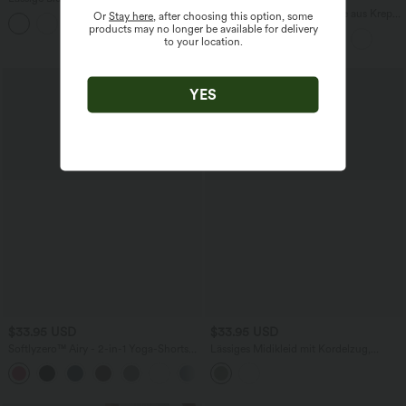
kurzen Puffärmeln
Schmal zulaufende Golfhose aus Krepp
Or
Stay here
, after choosing this option, some
mit hohem Bund und Seitentaschen
products may no longer be available for delivery
to your location.
YES
$33.95 USD
$33.95 USD
Softlyzero™ Airy - 2-in-1 Yoga-Shorts
Lässiges Midikleid mit Kordelzug,
mit superhohem Bund, mehreren
Schlitz und geschwungenem Saum
+10
Taschen und InstantCool - 22,9 cm