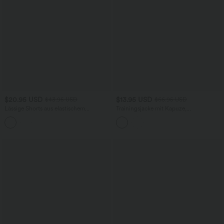
$20.95 USD
$13.95 USD
$43.95 USD
$66.95 USD
Lässige Shorts aus elastischem
Trainingsjacke mit Kapuze,
Kunstleder mit hohem Bund und
Seitentaschen, langen Ärmeln und
Seitentaschen
Rüschensaum - UPF40+