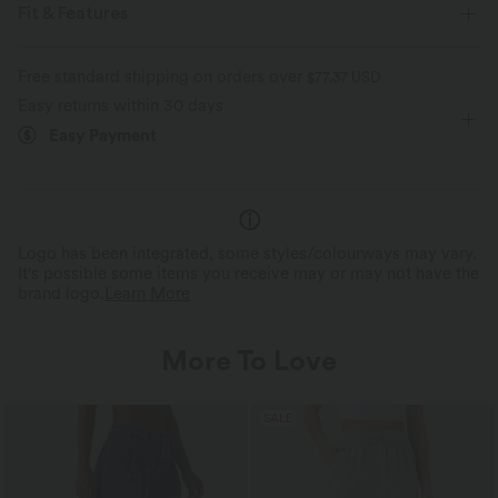
Fit & Features
Foldover Waist
Pull-on
Casual
Striped
Free standard shipping on orders over
$77.37 USD
Easy returns within 30 days
Floor Length
Low Rise
Flare
Medium Stretch
Easy Payment
Four-Way Stretch
Slim Fit
Logo has been integrated, some styles/colourways may vary.
It's possible some items you receive may or may not have the
brand logo.
Learn More
More To Love
SALE