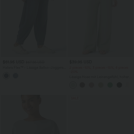
$61.95 USD
$39.95 USD
$67.95 USD
Halara Flex™ - Lässige Ballon-Joggers
2 pieces -10%, 3 pieces -15%, 4 pieces
aus Denim mit mittelhohem Bund und
-20%
mehreren Taschen
Lässige Hose mit Leinengefühl, hoher
Taille, Kordelzug an der Seite und
weitem Bein
SALE