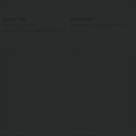
$42.95 USD
$36.95 USD
2 for €69, 3 for €99
Rückenfreies Yoga-Tanktop mit U-
Ausschnitt, überkreuzten Trägern und
Halara Flex™ dehnbare Stoffhose mit
abgerundetem Saum
hohem Bund, Waffelmuster,
+20
Seitentaschen und weitem Bein
SALE
SALE