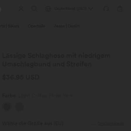
Deutschland
(
USD
)
ts | Bikers
Oberteile
Jeans | Denim
Leggings
Plus-Size
Lässige Schlaghose mit niedrigem
Umschlagbund und Streifen
$36.95 USD
Farbe
Light Coffee Floral Yarn
Wähle die Größe aus
(EU)
Größentabelle