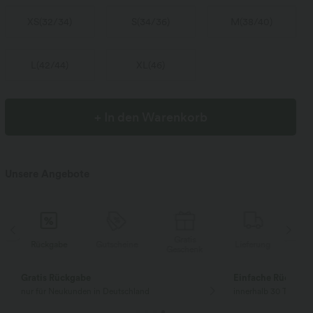
XS
(
32/34
)
S
(
34/36
)
M
(
38/40
)
L
(
42/44
)
XL
(
46
)
+ In den Warenkorb
Unsere Angebote
Gratis
Gutscheine
Lieferung
Rückgabe
Geschenk
Code: Aug2026
10 € Rabatt bei Bestellung ab $133 USD