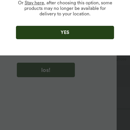
Or
Stay here
, after choosing this option, some
products may no longer be available for
delivery to your location.
u auf „los!“ klicken, stimmen du zu, Marketing-E-Mails über
zu erhalten. du können Ihre Zustimmung jederzeit widerrufen.
YES
u auf „los!“ klicken, haben du
lgemeinen Geschäftsbedingungen
und
ivitätsregeln von Halara
gelesen und stimmen ihnen zu und
n die Datenschutzrichtlinie von Halara an
.
reift
bodenlang
mit niedrigem Bund
Schlaghose
los!