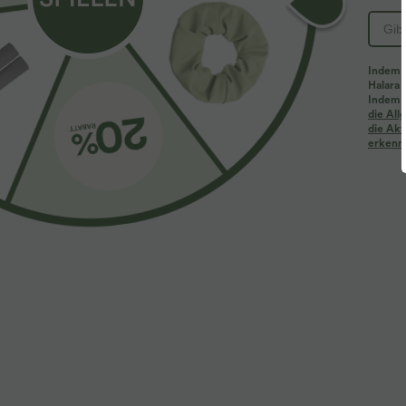
PRODUKT ID: 02909664
Indem d
Halara 
Passform & Features
Indem d
die Al
die Akt
erkenne
Umschlagbund
überziehen
lässig
gest
Schmale Passform
Stoff & Pflege
Materialien
92 % Polyester und 8 % Elastan