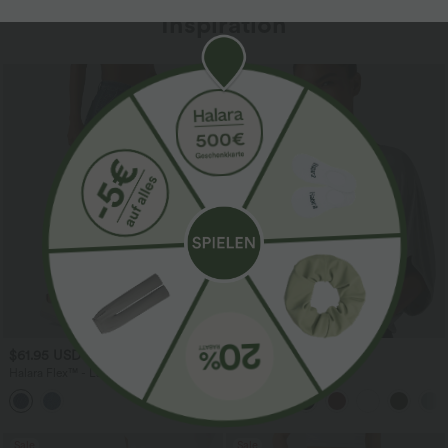
Inspiration
$61.95 USD
$31.95 USD
$67.95 USD
Halara Flex™ - Lässige Ballon-Joggers
Lässiges Oberteil mit
aus Denim mit mittelhohem Bund und
Rundhalsausschnitt und
mehreren Taschen
Fledermausärmeln
Sale
Sale