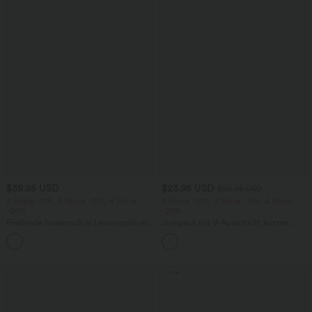
$39.95 USD
$23.95 USD
$50.95 USD
2 Stück -10%, 3 Stück -15%, 4 Stück
2 Stück -10%, 3 Stück -15%, 4 Stück
-20%
-20%
Fließende hosenrock in Leinenoptik mit
Jumpsuit mit V-Ausschnitt, kurzen
mittelhohem Bund, Seitentaschen und
Ärmeln, plissierten Seitentaschen und
+1
weitem Bein
weitem Bein, fließendem Waffelmuster
Sale