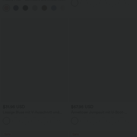
hohem Bund, Waffelmuster,
+20
Seitentaschen und weitem Bein
$31.95 USD
$67.95 USD
Lässige Bluse mit V-Ausschnitt und
Ärmelloser Jumpsuit mit U-Boot-
kurzen Puffärmeln
Ausschnitt, Seitentaschen, seitlichen
Bindebändern, Streifen und InstantCool
- Easy Peezy Edition
Sale
Sale