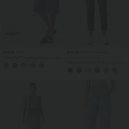
$44.95 USD
$44.95 USD
$48.95 USD
Halara Flex™ - Lässige Baggy-Denim-
2 für 69 €, 3 für 99 €
Shorts mit hohem Crossover-Bund und
Schmal zulaufende Golfhose aus Krepp
mehreren Taschen
mit hohem Bund und Seitentaschen
Sale