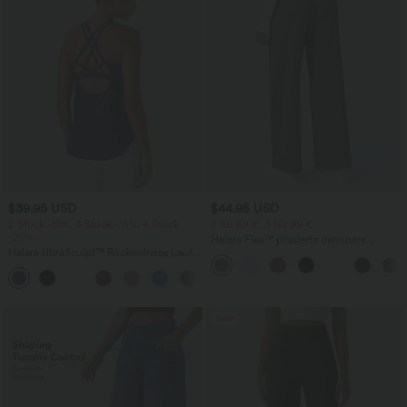
$39.95 USD
$44.95 USD
2 Stück -10%, 3 Stück -15%, 4 Stück
2 für 69 €, 3 für 99 €
-20%
Halara Flex™ plissierte dehnbare
Halara UltraSculpt™ Rückenfreies Lauf-
Stoffhose mit hohem Bund,
Tanktop mit U-Ausschnitt und
Seitentaschen und geradem Bein
+11
überkreuztem, abgerundetem Saum
Sale