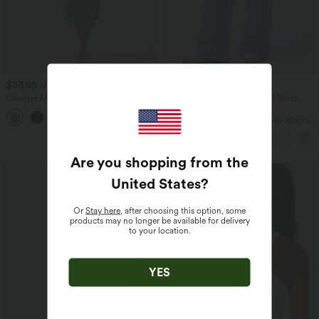
$33.95 USD
$61.95 USD
$64.95 USD
Lässiges Midikleid mit Kordelzug,
2 Stück -10%, 3 Stück -15%, 4 Stück
Schlitz und geschwungenem Saum
-20%
Halara Flex™ Baggy Jeans Low Rise mit
Knopf und Reißverschluss, mehreren
Taschen, weitem Bein
Are you shopping from the
United States
?
Or
Stay here
, after choosing this option, some
products may no longer be available for delivery
to your location.
YES