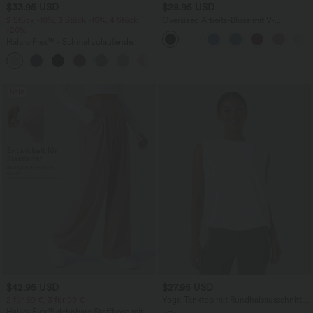
$33.95 USD
$28.95 USD
2 Stück -10%, 3 Stück -15%, 4 Stück
Oversized Arbeits-Bluse mit V-
-20%
Ausschnitt und kurzen Ärmeln -
knitterfrei
Halara Flex™ - Schmal zulaufende
Bürohose mit hohem Bund,
+8
Seitentaschen und Waffelstoff
Sale
$42.95 USD
$27.95 USD
2 für 69 €, 3 für 99 €
Yoga-Tanktop mit Rundhalsausschnitt,
Rüschen und InstantCool
Halara Flex™ dehnbare Stoffhose mit