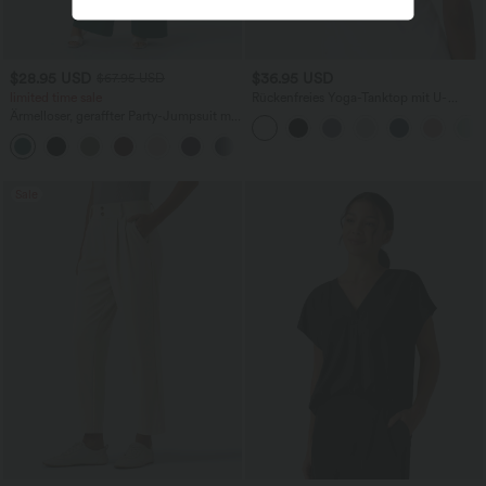
$28.95 USD
$36.95 USD
$67.95 USD
limited time sale
Rückenfreies Yoga-Tanktop mit U-
Ausschnitt, überkreuzten Trägern und
Ärmelloser, geraffter Party-Jumpsuit mit
abgerundetem Saum
V-Ausschnitt, Seitentaschen und
+7
unsichtbarem Reißverschluss - pipi-
praktisch
Sale