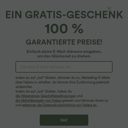
EIN GRATIS-GESCHENK
100 %
GARANTIERTE PREISE!
Einfach deine E-Mail-Adresse eingeben,
um das Glücksrad zu drehen.
Hoppla!
Wir können die von Ihnen gesuchte Seite nicht
Indem du auf „los!“ klicken, stimmen du zu, Marketing-E-Mails
finden.
über Halara zu erhalten. du können Ihre Zustimmung jederzeit
widerrufen.
Indem du auf „los!“ klicken, haben du
Mehr einkaufen
die Allgemeinen Geschäftsbedingungen
und
die Aktivitätsregeln von Halara
gelesen und stimmen ihnen zu
und
erkennen die Datenschutzrichtlinie von Halara an
.
los!