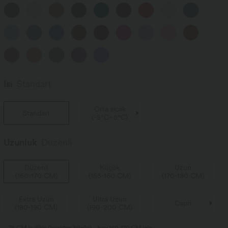
Isı
Standart
Orta sıcak
Standart
(
-5°C~5°C
)
Uzunluk
Düzenli
Düzenli
Küçük
Uzun
(
160-170 CM
)
(
153-160 CM
)
(
170-180 CM
)
Extra Uzun
Ultra Uzun
Capri
(
180-190 CM
)
(
190-200 CM
)