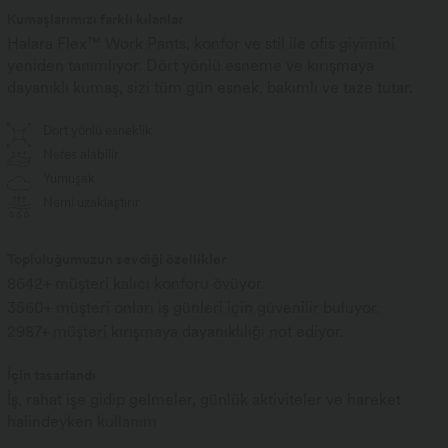
Kumaşlarımızı farklı kılanlar
Halara Flex™ Work Pants, konfor ve stil ile ofis giyimini
yeniden tanımlıyor. Dört yönlü esneme ve kırışmaya
dayanıklı kumaş, sizi tüm gün esnek, bakımlı ve taze tutar.
Dört yönlü esneklik
Nefes alabilir
Yumuşak
Nemi uzaklaştırır
Topluluğumuzun sevdiği özellikler
8642+ müşteri kalıcı konforu övüyor.
3560+ müşteri onları iş günleri için güvenilir buluyor.
2987+ müşteri kırışmaya dayanıklılığı not ediyor.
İçin tasarlandı
İş, rahat işe gidip gelmeler, günlük aktiviteler ve hareket
halindeyken kullanım