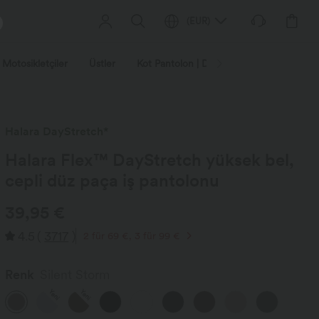
(
EUR
)
| Motosikletçiler
Üstler
Kot Pantolon | Denim
Tayt
Büyü
Halara DayStretch*
Halara Flex™ DayStretch yüksek bel,
cepli düz paça iş pantolonu
39,95 €
4.5
(
3717
)
2 für 69 €, 3 für 99 €
Renk
Silent Storm
Yeni
Yeni