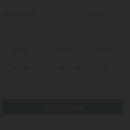
74 CM iç dikiş (kasıkten bileğe) - boy 160-170 CM için
Beden Seç
(EU)
Beden Tablosu
XXS
(
30
)
XS
(
32/34
)
S
(
34/36
)
M
(
38/40
)
L
(
42/44
)
XL
(
46
)
XXL
(
48
)
1X
2X
3X
+ ÇANTAYA EKLE