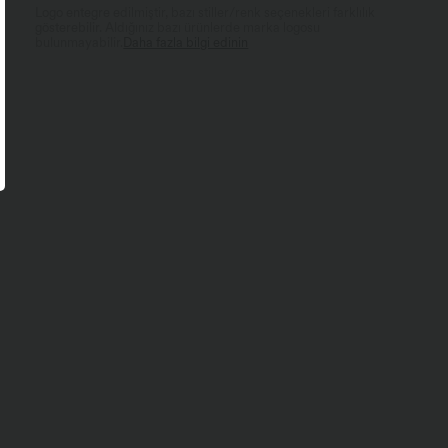
Logo entegre edilmiştir, bazı stiller/renk seçenekleri farklılık
gösterebilir. Aldığınız bazı ürünlerde marka logosu
bulunmayabilir.
Daha fazla bilgi edinin