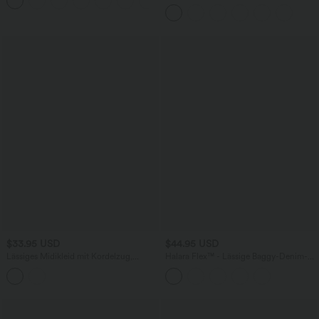
mit hohem Bund und Seitentaschen
$33.95 USD
$44.95 USD
Lässiges Midikleid mit Kordelzug,
Halara Flex™ - Lässige Baggy-Denim-
Schlitz und geschwungenem Saum
Shorts mit hohem Crossover-Bund und
mehreren Taschen