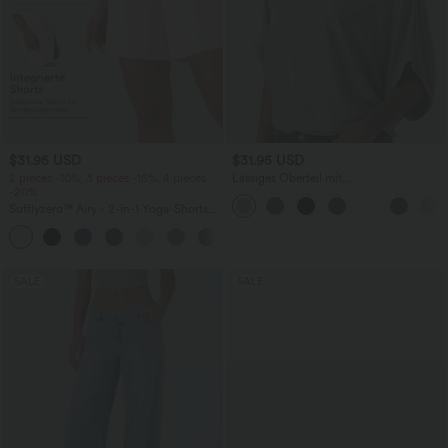
$31.95 USD
$31.95 USD
2 pieces -10%, 3 pieces -15%, 4 pieces
Lässiges Oberteil mit
-20%
Rundhalsausschnitt und
Fledermausärmeln
Softlyzero™ Airy - 2-in-1 Yoga-Shorts
mit superhohem Bund, mehreren
+23
Taschen und InstantCool - 17,78 cm
SALE
SALE