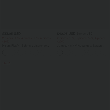
$33.95 USD
$42.95 USD
$50.95 USD
2 pieces -10%, 3 pieces -15%, 4 pieces
2 pieces -10%, 3 pieces -15%, 4 pieces
-20%
-20%
Halara Flex™ - Schmal zulaufende
Jumpsuit mit V-Ausschnitt, kurzen
Bürohose mit hohem Bund,
Ärmeln, plissierten Seitentaschen und
+8
Seitentaschen und Waffelstoff
weitem Bein, fließendem Waffelmuster
SALE