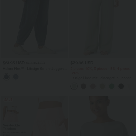
$61.95 USD
$39.95 USD
$67.95 USD
Halara Flex™ - Lässige Ballon-Joggers
2 pieces -10%, 3 pieces -15%, 4 pieces
aus Denim mit mittelhohem Bund und
-20%
mehreren Taschen
Lässige Hose mit Leinengefühl, hoher
Taille, Kordelzug an der Seite und
weitem Bein
SALE