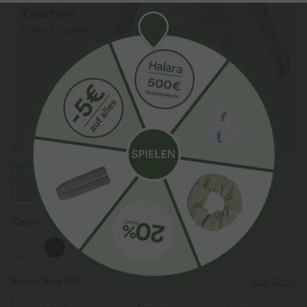
Color
White
Select Size
(EU)
Size Chart