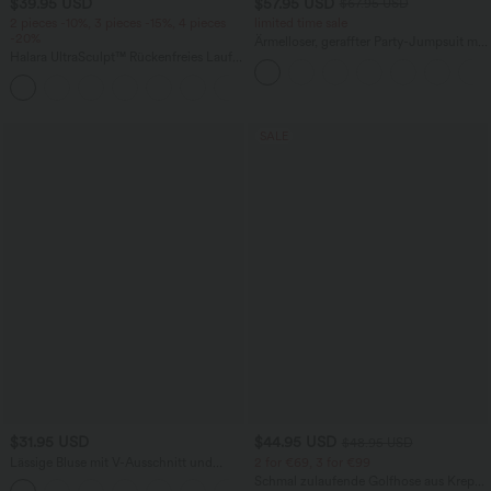
$39.95 USD
$57.95 USD
$67.95 USD
2 pieces -10%, 3 pieces -15%, 4 pieces
limited time sale
-20%
Ärmelloser, geraffter Party-Jumpsuit mit
Halara UltraSculpt™ Rückenfreies Lauf-
V-Ausschnitt, Seitentaschen und
Tanktop mit U-Ausschnitt und
unsichtbarem Reißverschluss - pipi-
+11
überkreuztem, abgerundetem Saum
praktisch
SALE
$31.95 USD
$44.95 USD
$48.95 USD
Lässige Bluse mit V-Ausschnitt und
2 for €69, 3 for €99
kurzen Puffärmeln
Schmal zulaufende Golfhose aus Krepp