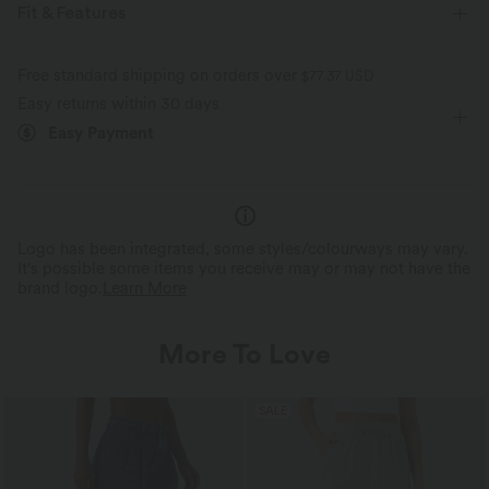
Fit & Features
Built-in Bra
Side Pockets
V-neck
Tie
Free standard shipping on orders over
$77.37 USD
Easy returns within 30 days
Casual
Mini
Sleeveless
Four-Way Stretch
Easy Payment
A-Line
Logo has been integrated, some styles/colourways may vary.
It's possible some items you receive may or may not have the
brand logo.
Learn More
More To Love
SALE