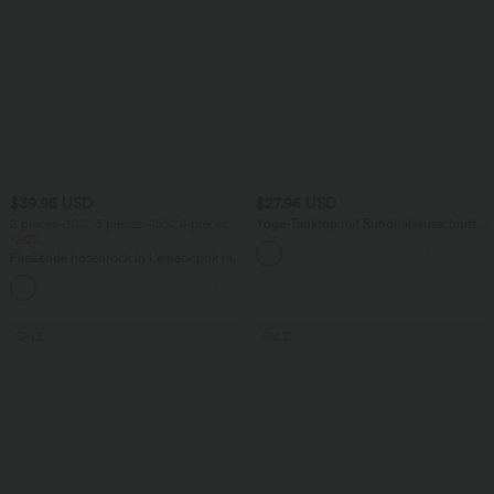
$39.95 USD
$27.95 USD
2 pieces -10%, 3 pieces -15%, 4 pieces
Yoga-Tanktop mit Rundhalsausschnitt,
-20%
Rüschen und InstantCool
Fließende hosenrock in Leinenoptik mit
mittelhohem Bund, Seitentaschen und
+1
weitem Bein
SALE
SALE