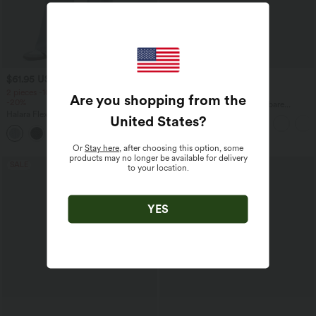
$61.95 USD
$44.95 USD
$64.95 USD
2 pieces -10%, 3 pieces -15%, 4 pieces
2 for €69, 3 for €99
Are you shopping from the
-20%
Halara Flex™ plissierte dehnbare
Halara Flex™ Baggy Jeans Low Rise mit
Stoffhose mit hohem Bund,
United States
?
Knopf und Reißverschluss, mehreren
Seitentaschen und geradem Bein
+5
Taschen, weitem Bein
Or
Stay here
, after choosing this option, some
products may no longer be available for delivery
SALE
to your location.
YES