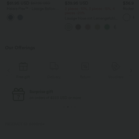
$61.95 USD
$39.95 USD
$36.95
$67.95 USD
Halara Flex™ - Lässige Ballon-
2 pieces -10%, 3 pieces -15%, 4
Rückenfre
Joggers aus Denim mit
pieces -20%
U-Ausschn
mittelhohem Bund und
Trägern 
Lässige Hose mit Leinengefühl,
mehreren Taschen
Saum
hoher Taille, Kordelzug an der
Seite und weitem Bein
Our Offerings
Free gift
Delivery
Return
Vouchers
Surprise gift
on orders of $223 USD or more
PRODUCT ID: 03001154