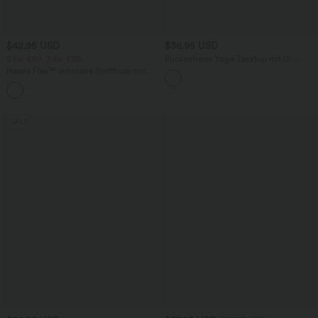
$42.95 USD
$36.95 USD
2 for €69, 3 for €99
Rückenfreies Yoga-Tanktop mit U-
Ausschnitt, überkreuzten Trägern und
Halara Flex™ dehnbare Stoffhose mit
abgerundetem Saum
hohem Bund, Waffelmuster,
+20
Seitentaschen und weitem Bein
SALE