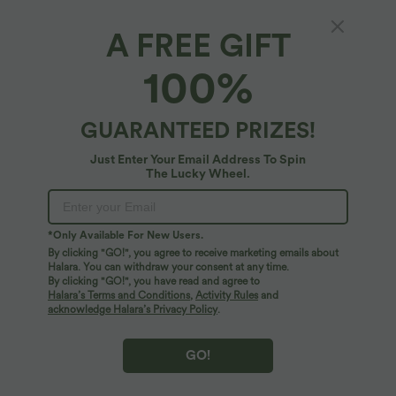
A FREE GIFT
Lässiges, rückenfreies Minikleid mit Taschen,
100%
integriertem BH, überkreuztem Rückendesign
und Stufen-Design
$53.95 USD
2 Stück -10%, 3 Stück -15%, 4 Stück -20%
GUARANTEED PRIZES!
Just Enter Your Email Address To Spin
The Lucky Wheel.
*Only Available For New Users.
By clicking "GO!", you agree to receive marketing emails about
Halara. You can withdraw your consent at any time.
By clicking "GO!", you have read and agree to
Halara’s Terms and Conditions
,
Activity Rules
and
acknowledge Halara’s Privacy Policy
.
GO!