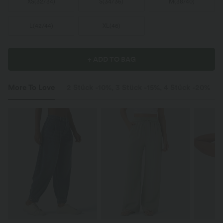
XS
(
32/34
)
S
(
34/36
)
M
(
38/40
)
L
(
42/44
)
XL
(
46
)
+ ADD TO BAG
More To Love
2 Stück -10%, 3 Stück -15%, 4 Stück -20%