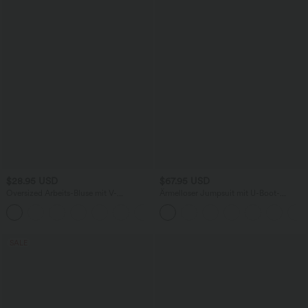
$28.95 USD
$67.95 USD
Oversized Arbeits-Bluse mit V-
Ärmelloser Jumpsuit mit U-Boot-
Ausschnitt und kurzen Ärmeln -
Ausschnitt, Seitentaschen, seitlichen
+1
knitterfrei
Bindebändern, Streifen und InstantCool
- Easy Peezy Edition
SALE