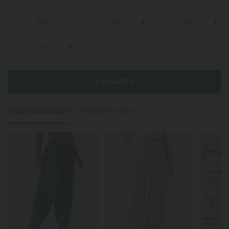
XXL
1X
2X
3X
+ KOSÁRBA
Több a szeretetre
Hasonló stílusok