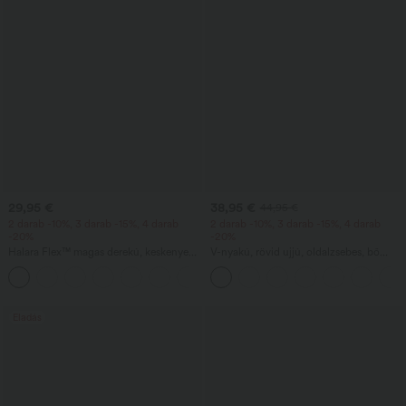
29,95 €
38,95 €
44,95 €
2 darab -10%, 3 darab -15%, 4 darab
2 darab -10%, 3 darab -15%, 4 darab
-20%
-20%
Halara Flex™ magas derekú, keskenyedő
V-nyakú, rövid ujjú, oldalzsebes, bő
szárú, waffle szerkezetű munkanadrág
szárú, légiesen lebbenő, waffle
+8
zsebekkel
mintázatú, hétköznapi overál
Eladás