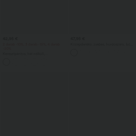
42,95 €
47,95 €
2 darab -10%, 3 darab -15%, 4 darab
Középderékű, zsebes, hordószárú, bő
-20%
munkanadrág
Keresztpántos, hát nélküli,
négyzetnyakú, ujjatlan, ráncolt,
beépített melltartóval rendelkező, midi
hosszúságú, üdülésre alkalmas, könnyed
milkmaid stílusú ruha