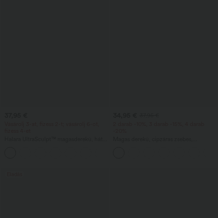
37,95 €
34,95 €
37,95 €
Vásárolj 3-at, fizess 2-t; vásárolj 6-ot,
2 darab -10%, 3 darab -15%, 4 darab
fizess 4-et
-20%
Halara UltraSculpt™ magasderekú, hátul
Magas derekú, cipzáras zsebes,
ráncolt fenékemelő hatású, hasformáló,
rövidített lenhatású nadrág
+13
zsebes edzőleggings
Eladás