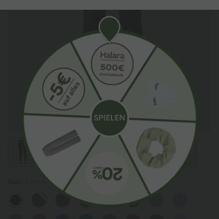
Szín
Fekete
New