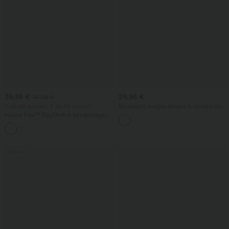
39,95 €
29,95 €
42,95 €
2 db 69 euróért, 3 db 99 euróért
Bordázott, magas derekú A-vonalú maxi
szoknya szegéllyel, hétköznapi
Halara Flex™ DayStretch középmagas
viselethez
derekú, munkára szánt flare nadrág
+12
oldalzáras zsebbel
Eladás