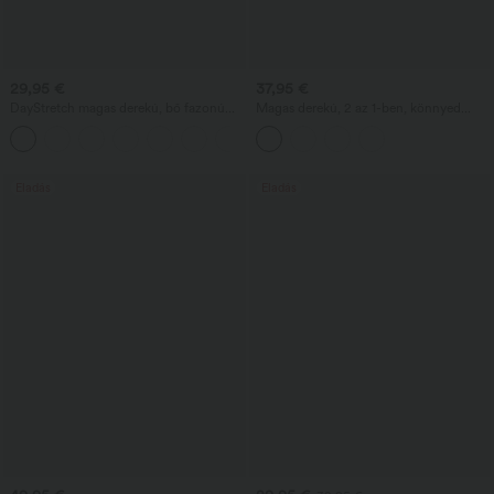
29,95 €
37,95 €
DayStretch magas derekú, bő fazonú
Magas derekú, 2 az 1-ben, könnyed
munkarövidnadrág 4'' zsebekkel
esésű midi táncszoknya zsebbel
+11
Eladás
Eladás