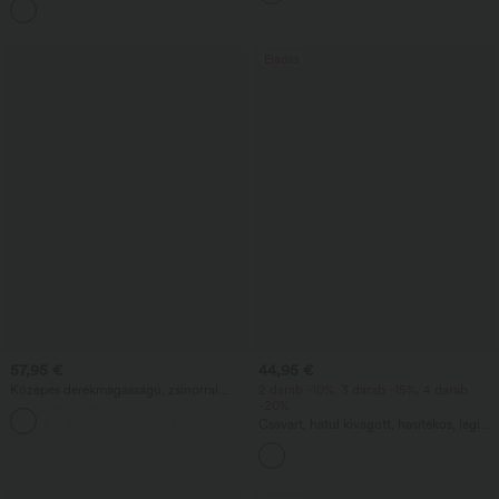
+5
zsebekkel
Eladás
57,95 €
44,95 €
Közepes derékmagasságú, zsinórral
2 darab -10%, 3 darab -15%, 4 darab
állítható, zsebes hétköznapi
-20%
farmernadrág
Csavart, hátul kivágott, hasítékos, légies
maxi nyaralóruha zsebekkel