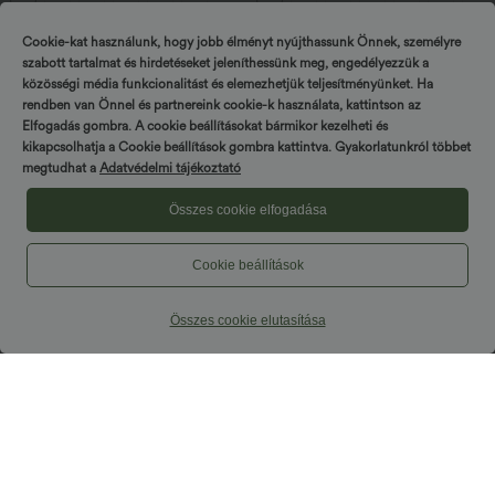
kiadás
Cookie-kat használunk, hogy jobb élményt nyújthassunk Önnek, személyre
Eladás
szabott tartalmat és hirdetéseket jeleníthessünk meg, engedélyezzük a
közösségi média funkcionalitást és elemezhetjük teljesítményünket. Ha
rendben van Önnel és partnereink cookie-k használata, kattintson az
Elfogadás gombra. A cookie beállításokat bármikor kezelheti és
kikapcsolhatja a Cookie beállítások gombra kattintva. Gyakorlatunkról többet
megtudhat a
Adatvédelmi tájékoztató
Összes cookie elfogadása
Cookie beállítások
Összes cookie elutasítása
34,95 €
32,95 €
2 darab -10%, 3 darab -15%, 4 darab
Kerek nyakú, ujjatlan, egyszínű midi
-20%
trikóruha, hétköznapi stílusban,
zsebekkel.
Magas derekú, zsinórral húzható, széles
szárú, lezser lenkeverékből készült
+5
nadrág zsebekkel