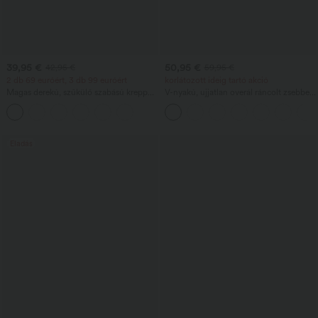
39,95 €
50,95 €
42,95 €
59,95 €
2 db 69 euróért, 3 db 99 euróért
korlátozott ideig tartó akció
Magas derekú, szűkülő szabású krepp
V-nyakú, ujjatlan overál ráncolt zsebbel
golfnadrág zsebekkel
- Easy Peezy
Eladás