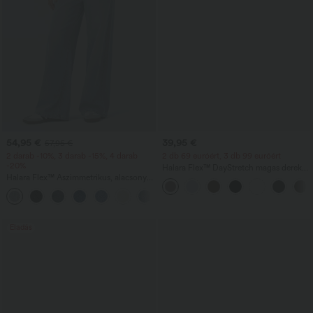
54,95 €
39,95 €
57,95 €
2 darab -10%, 3 darab -15%, 4 darab
2 db 69 euróért, 3 db 99 euróért
-20%
Halara Flex™ DayStretch magas derekú,
Halara Flex™ Aszimmetrikus, alacsony
zsebes, egyenes szárú munkanadrág
derekú, cipzáras zsebekkel ellátott,
+5
bőszárú baggy, mosott, hétköznapi
farmer
Eladás