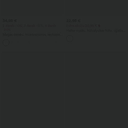
34,95 €
22,95 €
2 darab -10%, 3 darab -15%, 4 darab
Extra akciós 20,95 €
-20%
Halter nyakú, kulcslyukas hátú, ujjatlan,
Magas derekú, húzózsinóros, lenhatású,
kerekített szegélyű munkablúz
hétköznapi maxi szoknya