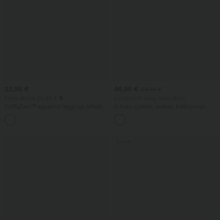
22,95 €
46,95 €
54,95 €
Extra akciós 20,95 €
korlátozott ideig tartó akció
SoftlyZero™ egyszínű leggings átfedős
U-hátú ujjatlan, zsebes, hétköznapi
derékpánttal és zsebbel
kezeslábas
+16
Eladás