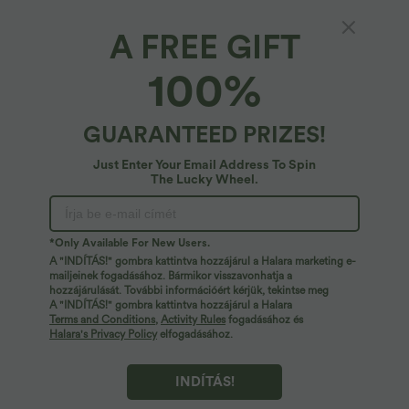
A FREE GIFT
SoftlyZero™*
100%
SoftlyZero™ egyszínű leggings átfedős
derékpánttal és zsebbel
4.7
(
403
)
GUARANTEED PRIZES!
22,95 €
Just Enter Your Email Address To Spin
The Lucky Wheel.
*Only Available For New Users.
A "INDÍTÁS!" gombra kattintva hozzájárul a Halara marketing e-
mailjeinek fogadásához. Bármikor visszavonhatja a
hozzájárulását. További információért kérjük, tekintse meg
A "INDÍTÁS!" gombra kattintva hozzájárul a Halara
Terms and Conditions
,
Activity Rules
fogadásához és
Halara's Privacy Policy
elfogadásához.
INDÍTÁS!