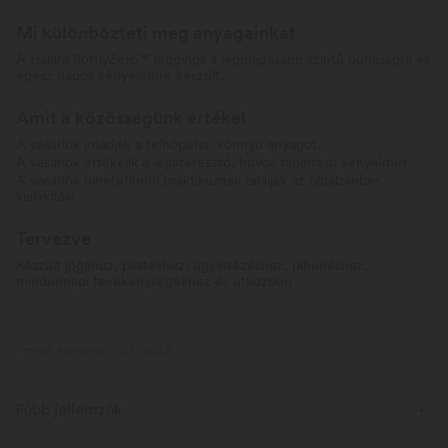
Mi különbözteti meg anyagainkat
A Halara SoftlyZero™ leggings a legmagasabb szintű puhaságra és
egész napos kényelemre készült.
Amit a közösségünk értékel
A vásárlók imádják a felhőpuha, könnyű anyagot.
A vásárlók értékelik a légáteresztő, hűvös tapintású kényelmet.
A vásárlók hihetetlenül praktikusnak találják az oldalzsebes
kialakítást.
Tervezve
Készült jógához, pilateshez, ügyintézéshez, pihenéshez,
mindennapi tevékenységekhez és útközben
Termék azonosító: 02608033
Főbb jellemzők