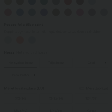
Fedezd fel a több színt
Koppints egy hasonló termék megtekintéséhez ezekben a színekben
Hossz
Hét nyolcad hossz
Hét nyolcad hossz
Teljes hossz
Capri
Pedal Pusher
Méret kiválasztása
(EU)
Mérettáblázat
XXS
(
30
)
XS
(
32/34
)
S
(
34/36
)
M
(
38/40
)
L
(
42/44
)
XL
(
46
)