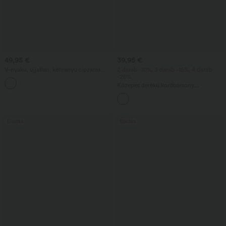
49,95 €
39,95 €
V-nyakú, ujjatlan, kétirányú cipzáras
2 darab -10%, 3 darab -15%, 4 darab
midi munkahelyi ruha zsebekkel
-20%
Közepes derékú kordbársony
szabadidőnadrág cipzáras zsebbel
Eladás
Eladás