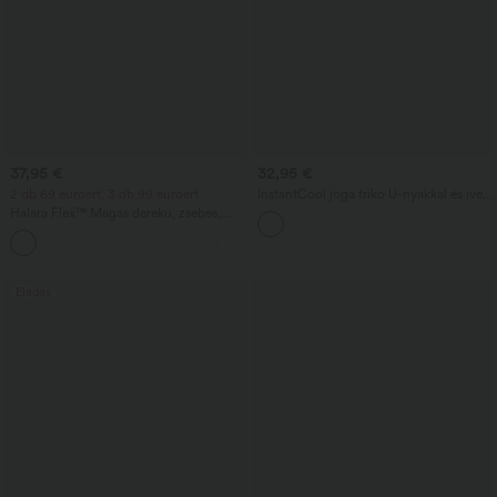
37,95 €
32,95 €
2 db 69 euróért, 3 db 99 euróért
InstantCool jóga trikó U-nyakkal és íves
aljjal – UPF50+
Halara Flex™ Magas derekú, zsebes,
bőszárú, waffle-kötésű munkanadrág
+20
Eladás