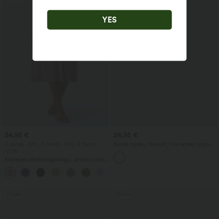
YES
34,95 €
24,95 €
2 darab -10%, 3 darab -15%, 4 darab
Kerek nyakú, ráncolt, hűs érzetű jóga
-20%
trikó - UPF50+
Közepes derékmagasságú, széles szárú,
lágy esésű, lenhatású, zsebes nadrág
+1
Eladás
Eladás