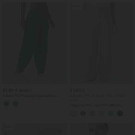
Eladás
54,95 €
34,95 €
59,95 €
Halara Flex™ középmagas derekú,
2 darab -10%, 3 darab -15%, 4 darab
farmer anyagú, lezser ballon fazonú
-20%
joggernadrág zsebekkel
Magas derekú, zsinórral állítható,
zsebes, széles szárú, laza, hétköznapi,
lenhatású nadrág
Eladás