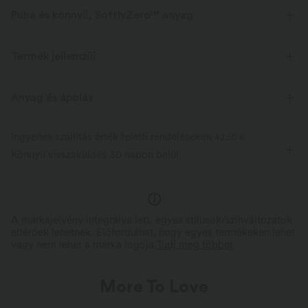
Puha és könnyű, SoftlyZero™ anyag
Aláírás szövetünk súlytalan és vajpuha - a legközelebb, amit a semmi
viseléséhez elérhet.
Termék jellemzői
Vajas puha
Négyirányú nyújtható
Anyag és ápolás
Légáteresztő
Elvezeti a nedvességet
Ingyenes szállítás érték feletti rendeléseken
42,50 €
Könnyű visszaküldés 30 napon belül
Légáteresztő fényvédelem
Vajpuha kényelem
Frissen és szárazon tart edzés közben
Ultravékony mikroszálakból kés
hűvös tapintású, nedvességelvezető
dupla szálon kefélt, az alig-érz
anyaggal és beépített UV-védelemmel.
érzetért.
A márkajelvény integrálva lett, egyes stílusok/színváltozatok
eltérőek lehetnek. Előfordulhat, hogy egyes termékeken lehet
vagy nem lehet a márka logója.
Tudj meg többet
More To Love