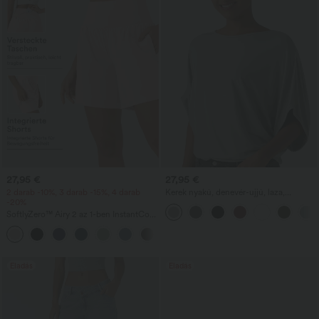
27,95 €
27,95 €
2 darab -10%, 3 darab -15%, 4 darab
Kerek nyakú, denevér-ujjú, laza,
-20%
hétköznapi felső
SoftlyZero™ Airy 2 az 1-ben InstantCool
szuper magas derekú 7" jóga
+23
rövidnadrág zsebekkel
Eladás
Eladás