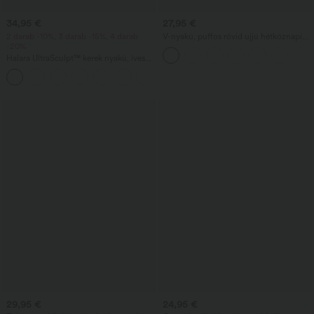
34,95 €
27,95 €
2 darab -10%, 3 darab -15%, 4 darab
V-nyakú, puffos rövid ujjú hétköznapi
-20%
blúz
Halara UltraSculpt™ kerek nyakú, íves
szegélyű edző trikó
+11
29,95 €
24,95 €