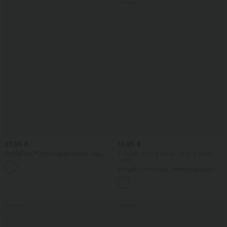
Eladás
27,95 €
19,95 €
SoftlyZero™ Airy magas derekú jóga
2 darab -10%, 3 darab -15%, 4 darab
bermuda zsebekkel, InstantCool
-20%
+16
technológiával
V-nyakú, rövid ujjú, hétköznapi póló
Eladás
Eladás