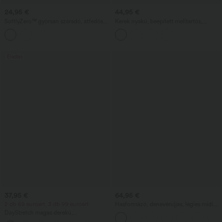
24,95 €
44,95 €
SoftlyZero™ gyorsan száradó, átfedős
Kerek nyakú, beépített melltartós,
magas derekú 2 az 1-ben lyukacsos jóga
ujjatlan, fodros szegélyű midi
rövidnadrág, 3'' zsebekkel
hétköznapi ruha
Eladás
37,95 €
64,95 €
2 db 69 euróért, 3 db 99 euróért
Hasformázó, denevérujjas, légies midi
munkaruha zsebekkel
DayStretch magas derekú,
hordóformájú szárú hétköznapi nadrág