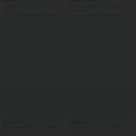
49,95 €
29,95 €
32,95 €
2 darab -10%, 3 darab -15%, 4 darab
Vásárolj 3-at, fizess 2-t; vásárolj 6-ot,
-20%
fizess 4-et
Halara Flex™ középderékú, redőzött
Halara UltraSculpt™ magas derekú,
lyocell anyagú, mosott hatású, laza,
hasformázó zsebes edzőleggings
széles szárú farmernadrág zsebekkel
27,95 €
49,95 €
Gyűrődésmentes V-nyakú, ujjatlan, bő
Csónaknyakú, rövid ujjú, zsinóros, bő,
szabású munkablúz
lezser overál zsebekkel - Easy Peezy