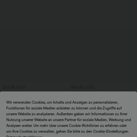
$27.95 USD
$44.95 USD
SoftlyZero™ Airy - Super hoch taillierte
2-in-1 Midi-Hosenrock mit hohem
2-in-1-Yoga-Shorts mit Gesäßtasche
Bund, Seitentaschen, Kordelzug und
+20
und Seitentasche-längere Länge
kontrastierendem Netz
Wir verwenden Cookies, um Inhalte und Anzeigen zu personalisieren,
Funktionen für soziale Medien anbieten zu können und die Zugriffe auf
unsere Website zu analysieren. Außerdem geben wir Informationen zu Ihrer
Nutzung unserer Website an unsere Partner für soziale Medien, Werbung und
Analysen weiter. Um mehr über unsere Cookie-Richtlinien zu erfahren oder
um Ihre Cookies zu verwalten, gehen Sie bitte zu den Cookie-Einstellungen.