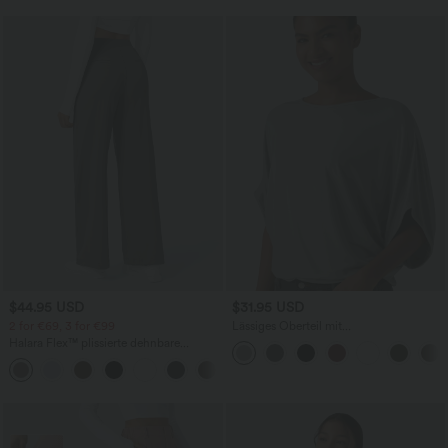
$44.95 USD
$31.95 USD
2 for €69, 3 for €99
Lässiges Oberteil mit
Rundhalsausschnitt und
Halara Flex™ plissierte dehnbare
Fledermausärmeln
Stoffhose mit hohem Bund,
+23
Seitentaschen und geradem Bein