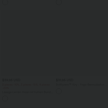
+1
weitem Bein
überkreuztem, abgerundetem Saum
$39.95 USD
$31.95 USD
2 pieces -10%, 3 pieces -15%, 4 pieces
Softlyzero™ Airy - Yoga-Bermudashorts
-20%
mit hohem Bund, mehreren Taschen
und InstantCool
Lässige Leinen-Hose mit hohem Bund,
Kordelzug, weitem Bein und Taschen
+5