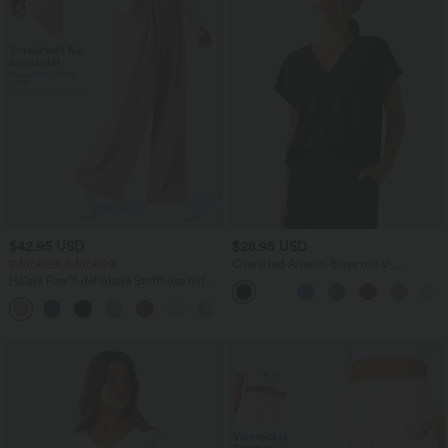
$42.95 USD
$28.95 USD
2 for €69, 3 for €99
Oversized Arbeits-Bluse mit V-
Ausschnitt und kurzen Ärmeln -
Halara Flex™ dehnbare Stoffhose mit
knitterfrei
hohem Bund, Waffelmuster,
+20
Seitentaschen und weitem Bein