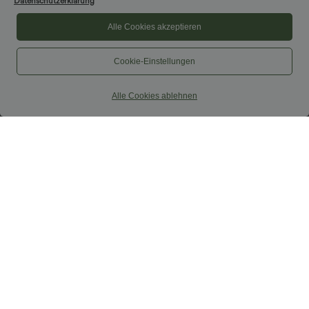
Datenschutzerklärung
Alle Cookies akzeptieren
Cookie-Einstellungen
Alle Cookies ablehnen
$33.95 USD
$39.95 USD
Softlyzero™ Airy - 2-in-1 Yoga-Shorts
2 pieces -10%, 3 pieces -15%, 4 pieces
mit superhohem Bund, mehreren
-20%
+10
Taschen und InstantCool - 22,9 cm
Lässiger Maxirock in Leinenoptik mit
hohem Bund und Kordelzug
SALE