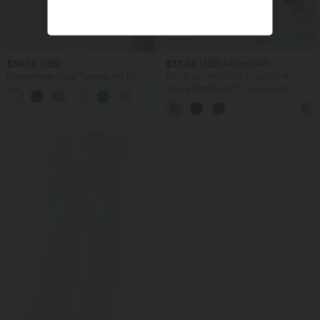
$36.95 USD
$33.95 USD
$36.95 USD
Rückenfreies Yoga-Tanktop mit U-
Buy 3, pay for 2; buy 6, pay for 4
Ausschnitt, überkreuzten Trägern und
Halara UltraSculpt™ - Formende
abgerundetem Saum
Workout-Leggings mit hohem Bund,
Seitentaschen und Bauchkontrolle