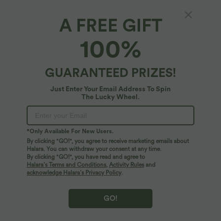
A FREE GIFT
100%
GUARANTEED PRIZES!
Just Enter Your Email Address To Spin
The Lucky Wheel.
Oops!
We can't seem to find the page you're looking for.
*Only Available For New Users.
By clicking "GO!", you agree to receive marketing emails about
Halara. You can withdraw your consent at any time.
By clicking "GO!", you have read and agree to
Shop More
Halara’s Terms and Conditions
,
Activity Rules
and
acknowledge Halara’s Privacy Policy
.
GO!