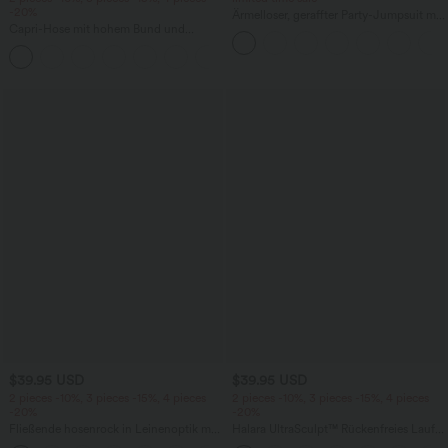
-20%
Ärmelloser, geraffter Party-Jumpsuit mit
Capri-Hose mit hohem Bund und
V-Ausschnitt, Seitentaschen und
Seitentaschen - leinenähnliches Material
unsichtbarem Reißverschluss - pipi-
+7
praktisch
$39.95 USD
$39.95 USD
2 pieces -10%, 3 pieces -15%, 4 pieces
2 pieces -10%, 3 pieces -15%, 4 pieces
-20%
-20%
Fließende hosenrock in Leinenoptik mit
Halara UltraSculpt™ Rückenfreies Lauf-
mittelhohem Bund, Seitentaschen und
Tanktop mit U-Ausschnitt und