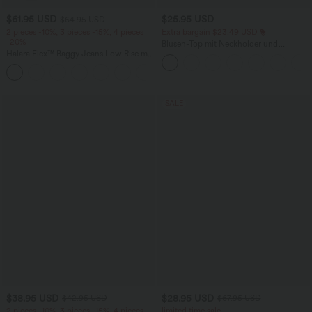
$61.95 USD
$25.95 USD
$64.95 USD
2 pieces -10%, 3 pieces -15%, 4 pieces
Extra bargain $23.49 USD
-20%
Blusen-Top mit Neckholder und
Halara Flex™ Baggy Jeans Low Rise mit
Schlüssellochausschnitt, plissiert,
Knopf und Reißverschluss, mehreren
ärmellos, abgerundeter Saum
+5
Taschen, weitem Bein
SALE
$38.95 USD
$28.95 USD
$42.95 USD
$67.95 USD
2 pieces -10%, 3 pieces -15%, 4 pieces
limited time sale