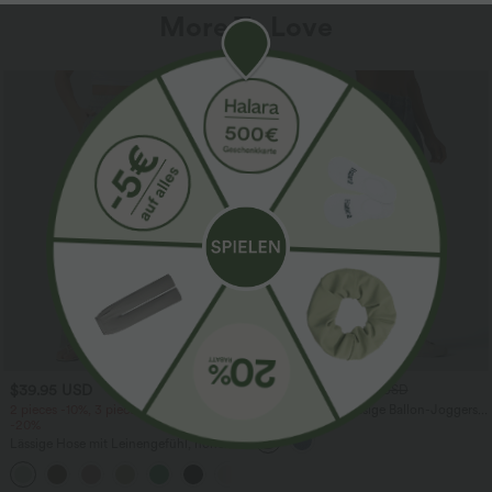
More To Love
$39.95 USD
$61.95 USD
$67.95 USD
2 pieces -10%, 3 pieces -15%, 4 pieces
Halara Flex™ - Lässige Ballon-Joggers
-20%
aus Denim mit mittelhohem Bund und
mehreren Taschen
Lässige Hose mit Leinengefühl, hoher
Taille, Kordelzug an der Seite und
+15
weitem Bein