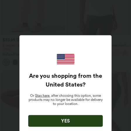
$33.95 USD
$23.95 USD
$27.95 USD
2 pieces -10%, 3 pieces -15%, 4 pieces
Yoga-Tanktop mit Rundhalsausschnitt,
-20%
Rüschen und InstantCool
Halara Flex™ - Schmal zulaufende
Bürohose mit hohem Bund,
+8
Seitentaschen und Waffelstoff
Are you shopping from the
United States
?
Or
Stay here
, after choosing this option, some
products may no longer be available for delivery
to your location.
YES