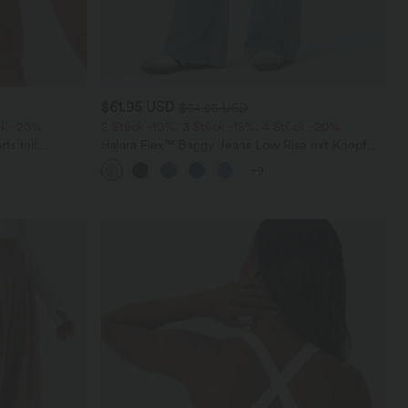
$61.95 USD
$64.95 USD
ck -20%
2 Stück -10%, 3 Stück -15%, 4 Stück -20%
rts mit
Halara Flex™ Baggy Jeans Low Rise mit Knopf
chen und
und Reißverschluss, mehreren Taschen, weitem
+9
Bein