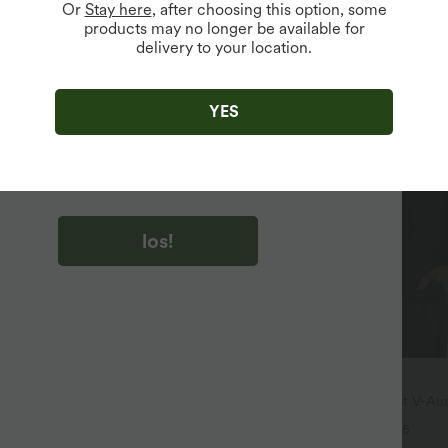
Or
Stay here
, after choosing this option, some
products may no longer be available for
delivery to your location.
u auf „los!“ klicken, stimmen du zu, Marketing-E-Mails über
zu erhalten. du können Ihre Zustimmung jederzeit widerrufen.
YES
u auf „los!“ klicken, haben du
lgemeinen Geschäftsbedingungen
und
ivitätsregeln von Halara
gelesen und stimmen ihnen zu und
n die Datenschutzrichtlinie von Halara an
.
los!
$28.95 USD
eid mit Kordelzug, Schlitz und
Oversized Arbeits-Bluse mit V-Aus
em Saum
kurzen Ärmeln - knitterfrei
+5