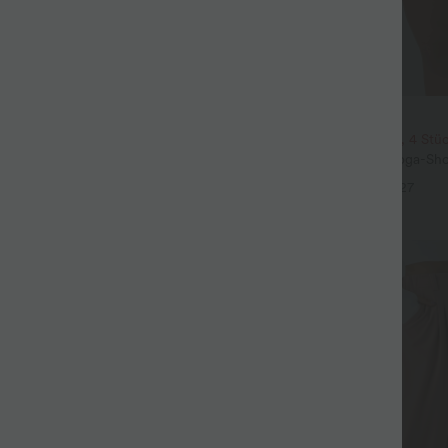
$31.95 USD
3 Stück -15%, 4 Stück -20%
2 Stück -10%, 3 Stück -15%, 4 Stü
t Leinengefühl, hoher Taille,
Softlyzero™ Airy - 2-in-1 Yoga-Sho
er Seite und weitem Bein
superhohem Bund, mehreren Tas
+19
+27
InstantCool - 17,78 cm
Sale