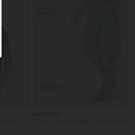
$44.95 USD
schnitt und
Halara Flex™ - Lässige Baggy-Denim-Shorts mit
hohem Crossover-Bund und mehreren Taschen