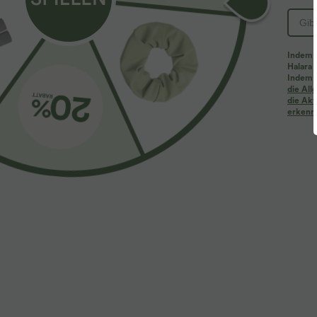
Indem d
Halara 
Indem d
die Al
die Akt
erkenne
$31.95 USD
$33.95 USD
Lässige Bluse mit V-Ausschnitt und kurzen
Lässiges Midikl
Puffärmeln
geschwungen
+3