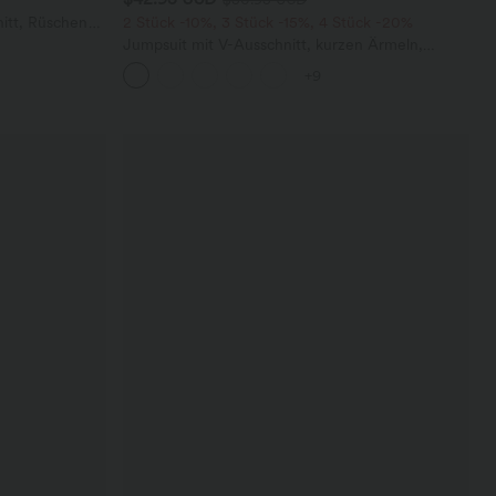
itt, Rüschen
2 Stück -10%, 3 Stück -15%, 4 Stück -20%
Jumpsuit mit V-Ausschnitt, kurzen Ärmeln,
plissierten Seitentaschen und weitem Bein,
+9
fließendem Waffelmuster