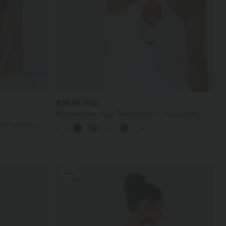
$36.95 USD
Rückenfreies Yoga-Tanktop mit U-Ausschnitt,
überkreuzten Trägern und abgerundetem Saum
 mit hohem
+4
en und weitem
Sale