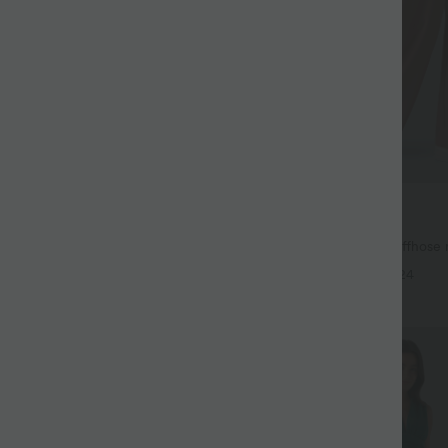
$42.95 USD
ür 99 €
2 für 69 €, 3 für 99 €
issierte dehnbare Stoffhose mit
Halara Flex™ dehnbare Stoffhose
eitentaschen und geradem Bein
Bund, Waffelmuster, Seitentasch
+27
+24
Bein