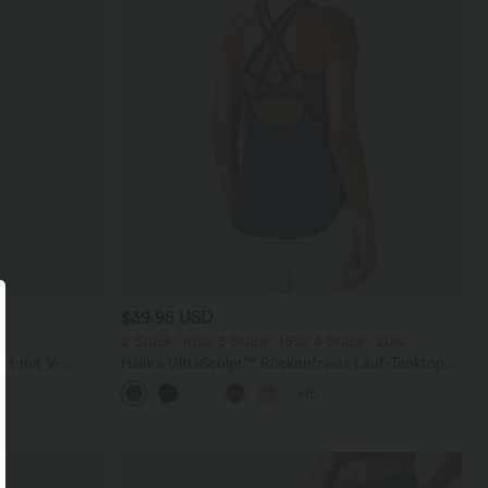
$39.95 USD
2 Stück -10%, 3 Stück -15%, 4 Stück -20%
it mit V-
Halara UltraSculpt™ Rückenfreies Lauf-Tanktop
sichtbarem
mit U-Ausschnitt und überkreuztem,
+15
abgerundetem Saum