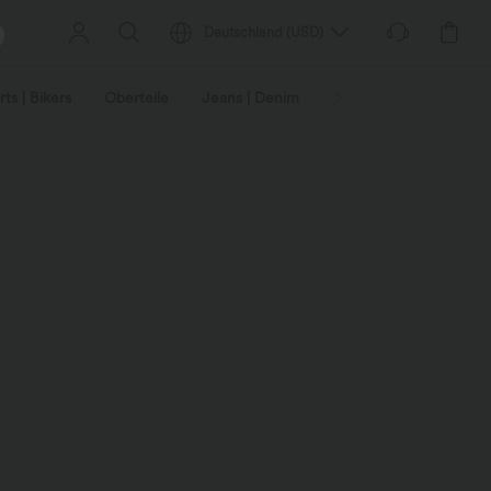
Deutschland
(
USD
)
ts | Bikers
Oberteile
Jeans | Denim
Leggings
Plus-Size