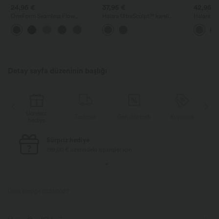
24,95 €
37,95 €
42,95 €
OneForm Seamless Flow
Halara UltraSculpt™ kareli
Halara Fl
dikişsiz, yüksek bel yoga taytı —
desenli süper yüksek belli 2'si 1
cepli, yık
karın toparlayıcı ve kalça kaldırıcı
arada yoga şortları, 5'' cepli
Detay sayfa düzeninin başlığı
Ücretsiz
Teslimat
Geri dönmek
Kuponlar
hediye
Ücretsiz standart kargo
69,00 € üzerindeki siparişler için
Ürün kimliği: 02550027