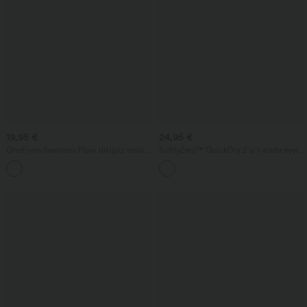
19,95 €
24,95 €
OneForm Seamless Flow dikişsiz tenis
SoftlyZero™ QuickDry 2'si 1 arada eyelet
spor sütyeni — düşük destekli, sırtı açık,
detaylı yoga şortu, crossover kesim,
renk bloklu ve entegre sütyenli
yüksek bel, 3'' cepli