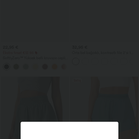
22,95 €
32,95 €
Ekstra fırsat €12.95
Orta bel bağcıklı, kontrastlı file 2'si 1
arada dökümlü koşu şortu 5''
SoftlyZero™ Yüksek belli kruvaze cepli
yoga biker şortları 7"-UPF50+
+1
Satış