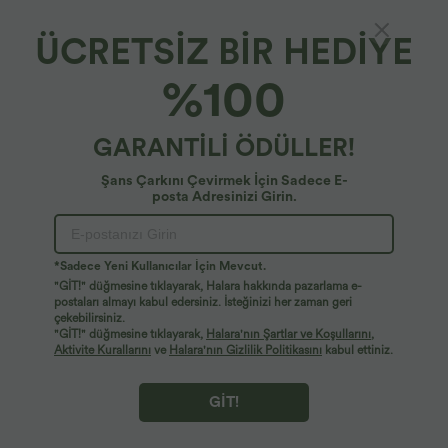
ÜCRETSİZ BİR HEDİYE
Yüksek bel, cepli, düz renk 7'' bisiklet şortu
%100
4.6
(
19
)
17,95 €
22,95 €
GARANTİLİ ÖDÜLLER!
Şans Çarkını Çevirmek İçin Sadece E-
posta Adresinizi Girin.
*Sadece Yeni Kullanıcılar İçin Mevcut.
"GİT!" düğmesine tıklayarak, Halara hakkında pazarlama e-
postaları almayı kabul edersiniz. İsteğinizi her zaman geri
çekebilirsiniz.
"GİT!" düğmesine tıklayarak,
Halara'nın Şartlar ve Koşullarını
,
Aktivite Kurallarını
ve
Halara'nın Gizlilik Politikasını
kabul ettiniz.
GİT!