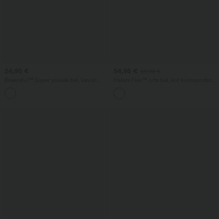
24,95 €
54,95 €
59,95 €
Breezeful™ Süper yüksek bel, kavisli
Halara Flex™ orta bel, kot kumaşından
etek ucu, 2'si 1 arada cepli, hızlı kuruyan
günlük cepli balon jogger pantolon
3.5'' yoga şortu