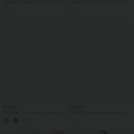
Yüksek belli, bağcıklı, renk bloklu şeritli,
Halara X Smiley SoftlyZero™ nefes alan,
hızlı kuruyan cepli antrenman cargo
süper yüksek belli, 2'si 1 arada,
pantolon
dokunuşta serinlik sağlayan yoga şortları
5'' cepli - daha uzun boy
24,95 €
19,95 €
SoftlyZero™ Airy Süper Yüksek Bel 2'si 1
Şeffaf fileli, yuvarlak yakalı, büzgülü
Arada InstantCool Yoga Şortu 5'' cepli -
koşu atleti
+20
daha uzun boy