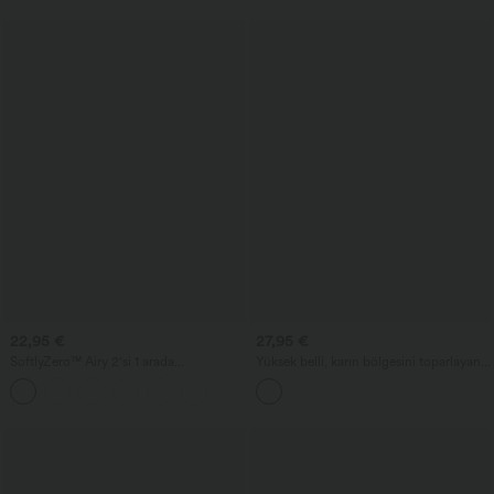
22,95 €
27,95 €
SoftlyZero™ Airy 2'si 1 arada
Yüksek belli, karın bölgesini toparlayan,
InstantCool yoga şortu 5'' cepli, süper
cepli, parlak görünümlü koşu biker şortu
+3
yüksek bel
5''