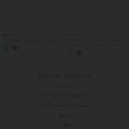
44,95 €
17,95 €
Orta bel renk bloklu çizgili hızlı kuruyan
1 adet -20%, 2 adet -30%, 3 adet -40%
günlük düz paça pantolon, cepli —
V yaka, kısa yarasa kollu yoga spor üstü
UPF40+
Pantolonlar & Eşofmanlar
Elbiseler
Şortlar & Bisikletçiler
Kot Pantolonlar/Denim
Taytlar
Üstler