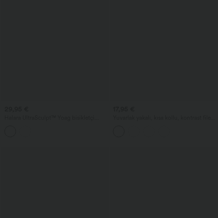
29,95 €
17,95 €
Halara UltraSculpt™ Yoag bisikletçi
Yuvarlak yakalı, kısa kollu, kontrast file
şortu, yüksek belli, karın kontrolü
detaylı kavisli etek uçlu koşu spor üstü
sağlayan, nefes alabilen file, kontrast
dantel, 9'' cepli