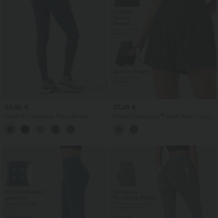
24,95 €
37,95 €
OneForm Seamless Flow dikişsiz,
Halara UltraSculpt™ kareli desenli süper
yüksek bel yoga taytı — karın toparlayıcı
yüksek belli 2'si 1 arada yoga şortları, 5''
ve kalça kaldırıcı
cepli