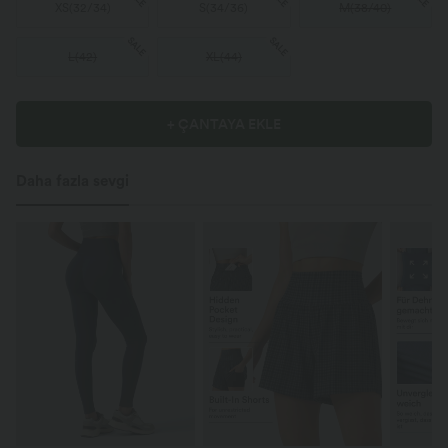
XS
(
32/34
)
S
(
34/36
)
M
(
38/40
)
SALE
SALE
L
(
42
)
XL
(
44
)
+ ÇANTAYA EKLE
Daha fazla sevgi