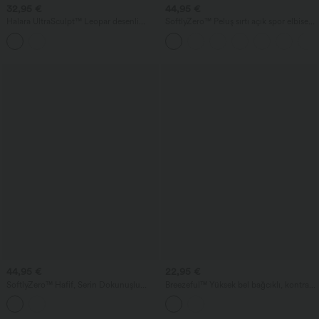
32,95 €
44,95 €
Halara UltraSculpt™ Leopar desenli
SoftlyZero™ Peluş sırtı açık spor elbise
yüksek bel, karın toparlayıcı antrenman
— Easy Peezy Sürümü
biker şortları 7'' cepli
44,95 €
22,95 €
SoftlyZero™ Hafif, Serin Dokunuşlu
Breezeful™ Yüksek bel bağcıklı, kontrast
Aktif Dans Elbisesi - Çok Kolay
file detaylı, hızlı kuruyan bol kesim 5''
yoga şortu, cepli