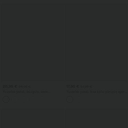
20,95 €
17,95 €
24,95 €
27,95 €
Yuvarlak yakalı, büzgülü, serin
Yuvarlak yakalı, kısa kollu yürüyüş spor
dokunuşlu yoga atlet - UPF50+
üstü - UPF40+
+16