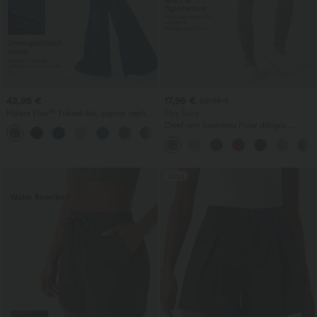
42,95 €
17,95 €
22,95 €
Halara Flex™ Yüksek bel, çapraz cepli,
Flaş Satış
yıkanmış rahat kot
OneForm Seamless Flow dikişsiz,
+1
yüksek bel, popo büzgülü tayt
Satış