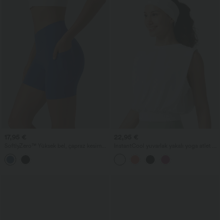
17,95 €
22,95 €
SoftlyZero™ Yüksek bel, çapraz kesim
InstantCool yuvarlak yakalı yoga atlet -
yoga biker şort 5'' cepli - UPF50+
UPF50+