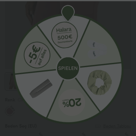
Renk
Carmine Red
Satış
Beden Seç
(EU)
Beden Tablosu
SALE
SALE
SALE