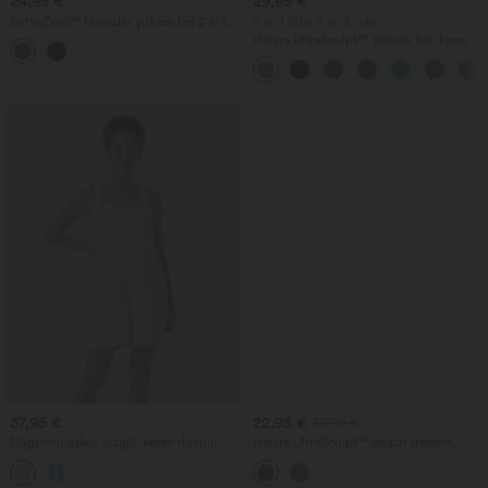
24,95 €
29,95 €
SoftlyZero™ Havadar yüksek bel 2'si 1
2 al, 1 öde; 4 al, 2 öde
arada serin dokunuşlu yoga şortu, 3''
Halara UltraSculpt™ Yüksek bel, karın
cepli
kontrolü, yan cepli şekillendirici
antrenman biker şortları, 5''
37,95 €
22,95 €
32,95 €
Düğümlü askılı, çizgili, keten dokulu,
Halara UltraSculpt™ leopar desenli,
cepli kısa salopet
yüksek bel, karın kontrolü sağlayan
antrenman biker şort, 9'' cepli