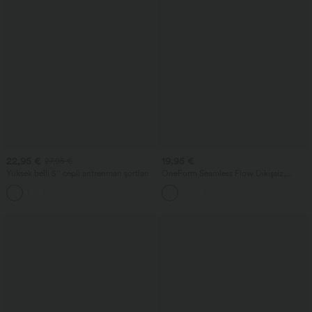
22,95 €
19,95 €
27,95 €
Yüksek belli 5'' cepli antrenman şortları
OneForm Seamless Flow Dikişsiz,
yüksek bel, büzgülü düz taytlar