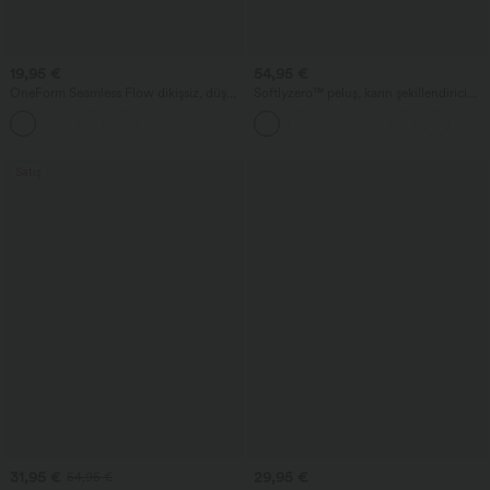
19,95 €
54,95 €
OneForm Seamless Flow dikişsiz, düşük
Softlyzero™ peluş, karın şekillendirici
destekli, büzgülü çift askılı spor sütyeni,
özellikli cepli sportif elbise — Easy
+1
A-D kupa
Peezy Edisyonu
Satış
31,95 €
29,95 €
54,95 €