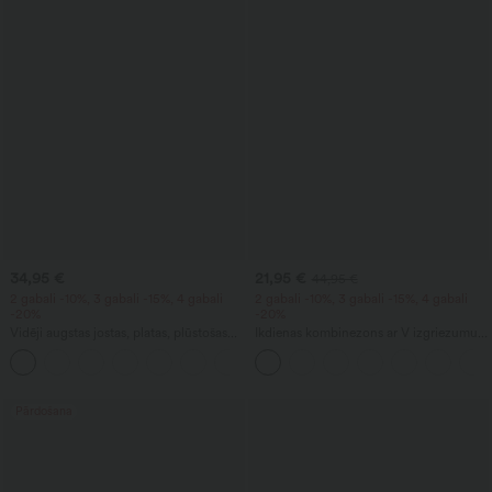
34,95 €
21,95 €
44,95 €
2 gabali -10%, 3 gabali -15%, 4 gabali
2 gabali -10%, 3 gabali -15%, 4 gabali
-20%
-20%
Vidēji augstas jostas, platas, plūstošas
Ikdienas kombinezons ar V izgriezumu,
bikses ar lina sajūtu un kabatu
īsām piedurknēm, sānu kabatu, plašām
+1
kājām un viegli plūstošu vafeles tekstūru
Pārdošana