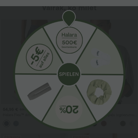
Vairāk, ko mīlēt
54,95 €
27,95 €
59,95 €
Halara Flex™ džinsa ikdienas balona
Brīvs ikdienas tops ar apaļu izgriezumu
silueta džogeri ar vidēju jostasvietu un
un platām 'batwing' piedurknēm
kabatām
Pārdošana
Pārdošana