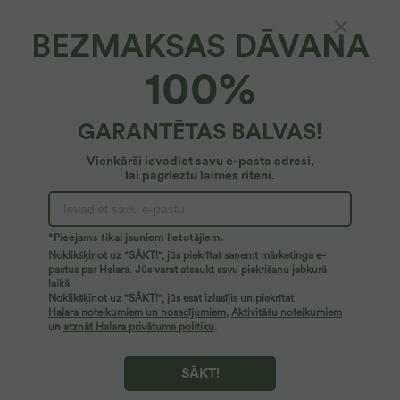
BEZMAKSAS DĀVANA
100%
GARANTĒTAS BALVAS!
Vienkārši ievadiet savu e-pasta adresi,
lai pagrieztu laimes riteni.
Ups!
Mēs nevaram atrast meklēto lapu.
*Pieejams tikai jauniem lietotājiem.
Noklikšķinot uz "SĀKT!", jūs piekrītat saņemt mārketinga e-
pastus par Halara. Jūs varat atsaukt savu piekrišanu jebkurā
laikā.
Pirkt vairāk
Noklikšķinot uz "SĀKT!", jūs esat izlasījis un piekrītat
Halara noteikumiem un nosacījumiem
,
Aktivitāšu noteikumiem
un
atznāt Halara privātuma politiku
.
SĀKT!