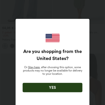
54,95 €
29,95 €
57,95 €
2 gabali -10%, 3 gabali -15%, 4 gabali
Ikdienas midi slip kleita ar auklu un
-20%
izliektu šķeltu apakšmali
Halara Flex™ asimetriskas džinsu bikses
ar zemu jostasvietu, kabatām ar
+5
rāvējslēdzējiem, baggy piegriezuma ar
platas kājas un izmazgātu efektu –
Are you shopping from the
ikdienai.
United States
?
Or
Stay here
, after choosing this option, some
products may no longer be available for delivery
to your location.
YES