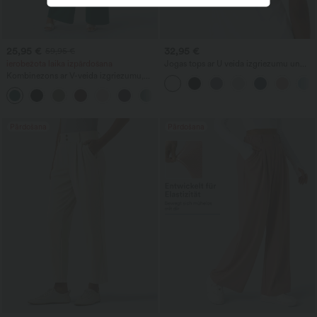
25,95 €
32,95 €
59,95 €
ierobežota laika izpārdošana
Jogas tops ar U veida izgriezumu un
izliektu apmali, InstantCool, UPF50+
Kombinezons ar V-veida izgriezumu,
bez piedurknēm un kabatām ar krokām
+7
— Easy Peezy
Pārdošana
Pārdošana