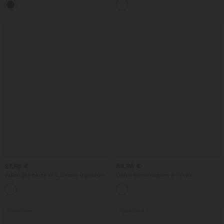
+1
pretgrumbu efektu
— UPF50+
27,95 €
59,95 €
Ikdienišķa blūze ar V formas izgriezumu
Darba kombinezons ar laivas
un īsām uzpūstām piedurknēm
izgriezumu, bez piedurknēm, ar saitēm
sānos, ar vēsinošu pieskārienu, svītrains,
ar kabatām — Easy Peezy izdevums
Pārdošana
Pārdošana