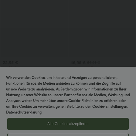
22,95 €
46,95 €
54,95 €
Īpaši izdevīgi 20,95 €
ierobežota laika izpārdošana
SoftlyZero™ vienkrāsaini legingi ar
Ikdienas kombinezons bez piedurknēm
krustojošu jostas daļu un kabatu
ar U formas muguras izgriezumu un
Wir verwenden Cookies, um Inhalte und Anzeigen zu personalisieren,
+16
kabatām
Funktionen für soziale Medien anbieten zu können und die Zugriffe auf
unsere Website zu analysieren. Außerdem geben wir Informationen zu Ihrer
Pārdošana
Pārdošana
Nutzung unserer Website an unsere Partner für soziale Medien, Werbung und
Analysen weiter. Um mehr über unsere Cookie-Richtlinien zu erfahren oder
um Ihre Cookies zu verwalten, gehen Sie bitte zu den Cookie-Einstellungen.
Datenschutzerklärung
Alle Cookies akzeptieren