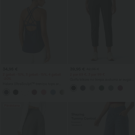
34,95 €
39,95 €
42,95 €
2 gabali -10%, 3 gabali -15%, 4 gabali
2 par 69 €, 3 par 99 €
-20%
Golfa bikses no krepa auduma ar augstu
Halara UltraSculpt™ treniņu tops ar
vidukli un sašaurinātu piegriezumu, ar
apaļu kakla izgriezumu un izliekto
kabatām
+11
apmali
Pārdošana