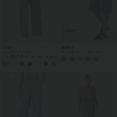
39,95 €
39,95 €
2 par 69 €, 3 par 99 €
Halara Flex™ džinsa bermudu šorti ar
krustotu priekšpusi, augstu jostasvietu,
Halara Flex™ DayStretch darba bikses ar
vēdera formējošu efektu, brīvs ikdienas
augstu vidukli, taisnām kājām un
siluets, ar kabatām
+23
kabatām
Pārdošana