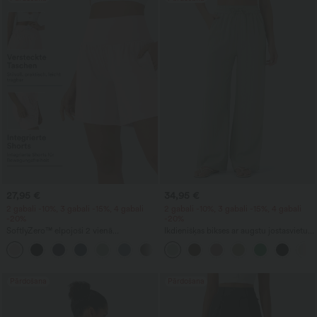
27,95 €
34,95 €
2 gabali -10%, 3 gabali -15%, 4 gabali
2 gabali -10%, 3 gabali -15%, 4 gabali
-20%
-20%
SoftlyZero™ elpojoši 2 vienā
Ikdienišķas bikses ar augstu jostasvietu,
InstantCool jogas šorti ar ļoti augstu
auklu un kabatām, ar platu brīvu kāju
+23
vidukli, 7" garumā, ar kabatām
piegriezumu, ar lina sajūtu
Pārdošana
Pārdošana