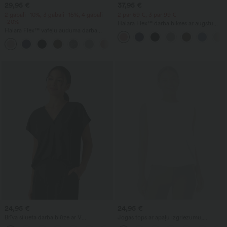
29,95 €
37,95 €
2 gabali -10%, 3 gabali -15%, 4 gabali
2 par 69 €, 3 par 99 €
-20%
Halara Flex™ darba bikses ar augstu
Halara Flex™ vafeļu auduma darba
jostasvietu, kabatām, plašām kājām un
bikses ar augstu jostasvietu, šaurinātas
vafeļu tekstūru
+8
apakšā, ar kabatām
24,95 €
24,95 €
Brīva silueta darba blūze ar V
Jogas tops ar apaļu izgriezumu,
izgriezumu un īsām piedurknēm, ar
krokojumiem un vēsinošu pieskārienu