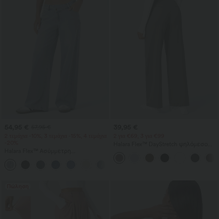
54,95 €
39,95 €
57,95 €
2 τεμάχια -10%, 3 τεμάχια -15%, 4 τεμάχια
2 για €69, 3 για €99
-20%
Halara Flex™ DayStretch ψηλόμεσο
Halara Flex™ Ασύμμετρη
παντελόνι εργασίας με ίσια γραμμή
χαμηλοκάβαλη τζιν με φερμουάρ
και τσέπες
+5
στις τσέπες — χαλαρή, φαρδιά
γραμμή με πλυμένο, casual
αποτέλεσμα
Πώληση