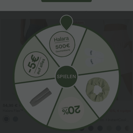
Περισσότερα για να αγαπήσετε
Πώληση
54,95 €
27,95 €
59,95 €
Halara Flex™ τζιν balloon joggers με
2 τεμάχια -10%, 3 τεμάχια -15%, 4 τεμάχια
μεσαία μέση σε casual στιλ και
-20%
τσέπες
SoftlyZero™ Airy 2-σε-1 InstantCool
σορτς γιόγκα, εξαιρετικά ψηλή μέση,
7" με τσέπες