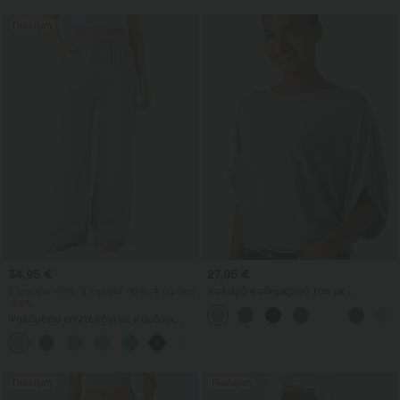
Πώληση
34,95 €
27,95 €
2 τεμάχια -10%, 3 τεμάχια -15%, 4 τεμάχια
Χαλαρό καθημερινό τοπ με
-20%
στρογγυλή λαιμόκοψη και μανίκια
νυχτερίδας
Ψηλόμεσο παντελόνι με κορδόνι,
τσέπες, φαρδιά χαλαρή γραμμή,
+15
casual, με υφή σαν λινό
Πώληση
Πώληση