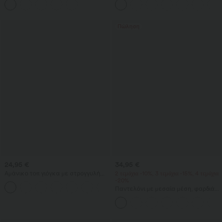
βερμούδα σορτς σε φαρδιά γραμμή
εργασίας
με τσέπες
Πώληση
24,95 €
34,95 €
Αμάνικο τοπ γιόγκα με στρογγυλή
2 τεμάχια -10%, 3 τεμάχια -15%, 4 τεμάχια
λαιμόκοψη, ρυτιδώσεις και δροσερή
-20%
+16
αίσθηση - UPF50+
Παντελόνι με μεσαία μέση, φαρδιά
και αέρινη γραμμή, με υφή λίνου και
τσέπη