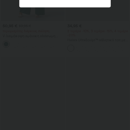
50,95 €
34,95 €
59,95 €
περιορισμένης διάρκειας πώληση
2 τεμάχια -10%, 3 τεμάχια -15%, 4 τεμάχια
-20%
V-λαιμόκοψη αμάνικη ολόσωμη
φόρμα με ρυτιδωμένες τσέπες —
Halara UltraSculpt™ αθλητικό τοπ με
+7
Πανεύκολο
στρογγυλή λαιμόκοψη και καμπύλο
τελείωμα