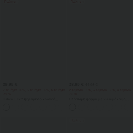
Πώληση
Πώληση
29,95 €
38,95 €
44,95 €
2 τεμάχια -10%, 3 τεμάχια -15%, 4 τεμάχια
2 τεμάχια -10%, 3 τεμάχια -15%, 4 τεμάχια
-20%
-20%
Halara Flex™ ψηλόμεσο κωνικό
Ολόσωμη φόρμα με V-λαιμόκοψη,
παντελόνι εργασίας με υφή waffle
κοντό μανίκι, πλαϊνές τσέπες,
+8
και τσέπες
φαρδιά πόδια και αέρινο κόψιμο από
βαφλ ύφασμα — καθημερινή
Πώληση