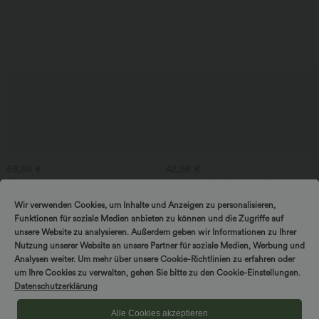
59,95 €
42,95 €
Ολόσωμη φόρμα εργασίας με
2 τεμάχια -10%, 3 τεμάχια -15%, 4 τεμάχια
βαρκωτή λαιμόκοψη, αμάνικη,
-20%
+8
πλευρικό δέσιμο, δροσερή υφή και
Φόρεμα με σταυρωτές τιράντες και
Wir verwenden Cookies, um Inhalte und Anzeigen zu personalisieren,
ριγέ μοτίβο (με τσέπες) - Easy Peezy
ανοιχτή πλάτη, τετράγωνη
Funktionen für soziale Medien anbieten zu können und die Zugriffe auf
Edition
λαιμόκοψη, αμάνικο, με ρυτιδώσεις,
unsere Website zu analysieren. Außerdem geben wir Informationen zu Ihrer
ενσωματωμένο σουτιέν, μίντι μήκος
— αέρινο resort/ milkmaid στυλ
Nutzung unserer Website an unsere Partner für soziale Medien, Werbung und
Πώληση
Πώληση
Analysen weiter. Um mehr über unsere Cookie-Richtlinien zu erfahren oder
um Ihre Cookies zu verwalten, gehen Sie bitte zu den Cookie-Einstellungen.
Datenschutzerklärung
Alle Cookies akzeptieren