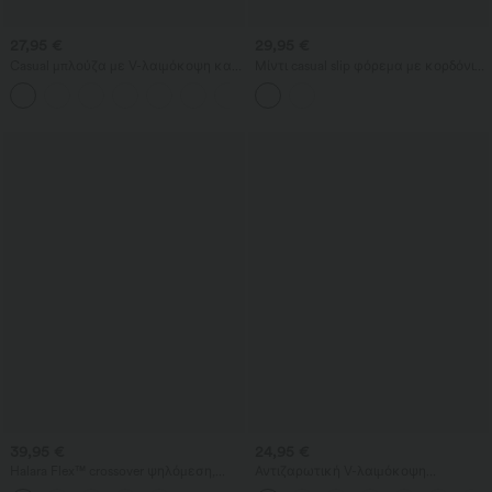
27,95 €
29,95 €
Casual μπλούζα με V-λαιμόκοψη και
Μίντι casual slip φόρεμα με κορδόνι
κοντά φουσκωτά μανίκια
και στρογγυλεμένο, σχιστό
τελείωμα
39,95 €
24,95 €
Halara Flex™ crossover ψηλόμεση,
Αντιζαρωτική V-λαιμόκοψη
κοιλιοσυμπιεστική denim casual
κοντομάνικη oversized μπλούζα