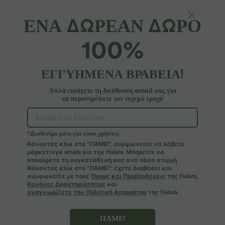
ΕΝΑ ΔΩΡΕΑΝ ΔΩΡΟ
100%
ΕΓΓΥΗΜΕΝΑ ΒΡΑΒΕΙΑ!
Απλά εισάγετε τη διεύθυνση email σας για
να περιστρέψετε τον τυχερό τροχό
Ουπς!
Φαίνεται ότι δεν μπορούμε να βρούμε τη σελίδα που
*Διαθέσιμο μόνο για νέους χρήστες
αναζητάτε.
Κάνοντας κλικ στο "ΠΑΜΕ!", συμφωνείτε να λάβετε
μάρκετινγκ emails για την Halara. Μπορείτε να
αποσύρετε τη συγκατάθεσή σας ανά πάσα στιγμή
Περισσότερες αγορές
Κάνοντας κλικ στο "ΠΑΜΕ!", έχετε διαβάσει και
συμφωνείτε με τους
Όρους και Προϋποθέσεις
της Halara,
Κανόνες Δραστηριότητας
και
αναγνωρίζετε την Πολιτική Απορρήτου
της Halara
ΠΑΜΕ!