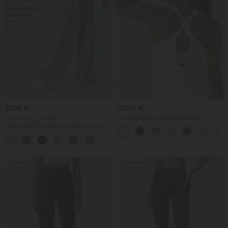
37,95 €
32,95 €
2 για €69, 3 για €99
U λαιμόκοψη με καμπυλωτό
τελείωμα InstantCool αμάνικο τοπ
Halara Flex™ ψηλόμεσο παντελόνι
για γιόγκα - UPF50+
εργασίας με τσέπες, φαρδιά γραμμή
+20
και υφή βάφλ
Πώληση
Πώληση