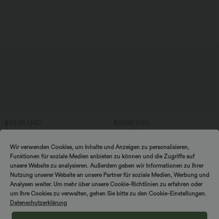
$33.95 USD
$27.95 USD
DayStretch - Arbeits-Shorts mit hohem
SoftlyZero™ Airy - Super hoch taillierte
Bund, Seitentaschen und weitem Bein
2-in-1-Yoga-Shorts mit Gesäßtasche
+11
und Seitentasche-längere Länge
Wir verwenden Cookies, um Inhalte und Anzeigen zu personalisieren,
Funktionen für soziale Medien anbieten zu können und die Zugriffe auf
unsere Website zu analysieren. Außerdem geben wir Informationen zu Ihrer
Nutzung unserer Website an unsere Partner für soziale Medien, Werbung und
Analysen weiter. Um mehr über unsere Cookie-Richtlinien zu erfahren oder
um Ihre Cookies zu verwalten, gehen Sie bitte zu den Cookie-Einstellungen.
Datenschutzerklärung