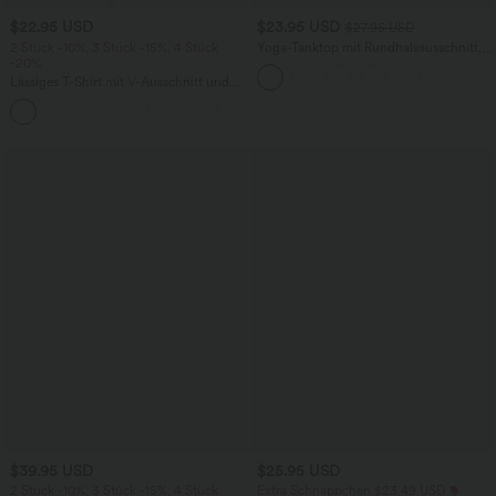
$22.95 USD
$23.95 USD
$27.95 USD
2 Stück -10%, 3 Stück -15%, 4 Stück
Yoga-Tanktop mit Rundhalsausschnitt,
-20%
Rüschen und InstantCool
Lässiges T-Shirt mit V-Ausschnitt und
kurzen Ärmeln
+9
$39.95 USD
$25.95 USD
2 Stück -10%, 3 Stück -15%, 4 Stück
Extra Schnäppchen $23.49 USD