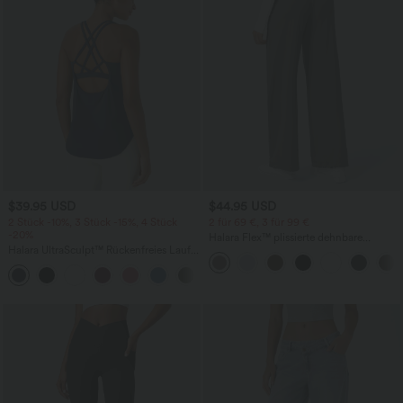
$39.95 USD
$44.95 USD
2 Stück -10%, 3 Stück -15%, 4 Stück
2 für 69 €, 3 für 99 €
-20%
Halara Flex™ plissierte dehnbare
Halara UltraSculpt™ Rückenfreies Lauf-
Stoffhose mit hohem Bund,
Tanktop mit U-Ausschnitt und
Seitentaschen und geradem Bein
+11
überkreuztem, abgerundetem Saum