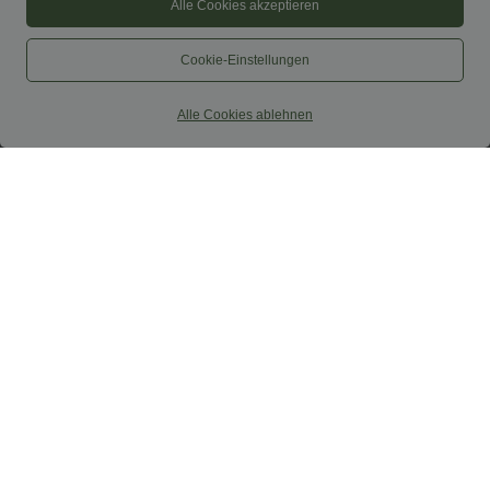
Alle Cookies akzeptieren
Cookie-Einstellungen
Alle Cookies ablehnen
$44.95 USD
$33.95 USD
$48.95 USD
2 für 69 €, 3 für 99 €
DayStretch - Baggy-Shorts mit hohem
Bund und Seitentaschen - 17,8 cm
Schmal zulaufende Golfhose aus Krepp
mit hohem Bund und Seitentaschen