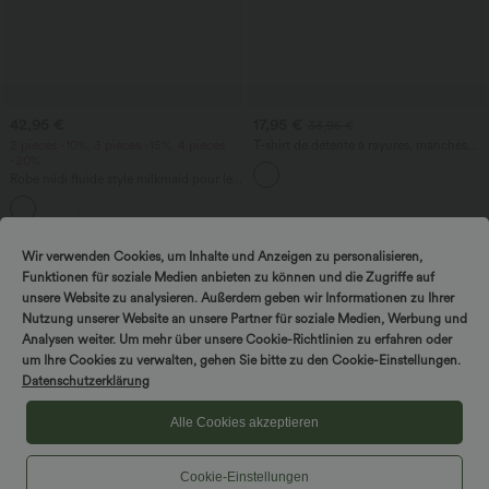
42,95 €
17,95 €
33,95 €
2 pièces -10%, 3 pièces -15%, 4 pièces
T-shirt de détente à rayures, manches
-20%
courtes, avec poche
Robe midi fluide style milkmaid pour les
vacances, encolure carrée, sans
manches, dos nu à lanières croisées,
froncée, avec soutien-gorge intégré
Wir verwenden Cookies, um Inhalte und Anzeigen zu personalisieren,
Funktionen für soziale Medien anbieten zu können und die Zugriffe auf
unsere Website zu analysieren. Außerdem geben wir Informationen zu Ihrer
Nutzung unserer Website an unsere Partner für soziale Medien, Werbung und
Analysen weiter. Um mehr über unsere Cookie-Richtlinien zu erfahren oder
um Ihre Cookies zu verwalten, gehen Sie bitte zu den Cookie-Einstellungen.
Datenschutzerklärung
Alle Cookies akzeptieren
Cookie-Einstellungen