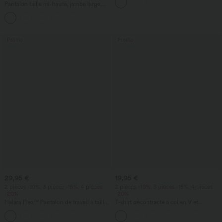
Pantalon taille mi-haute, jambe large,
fluide, effet lin, avec poche
+1
Promo
Promo
29,95 €
19,95 €
2 pièces -10%, 3 pièces -15%, 4 pièces
2 pièces -10%, 3 pièces -15%, 4 pièces
-20%
-20%
Halara Flex™ Pantalon de travail à taille
T-shirt décontracté à col en V et
haute, coupe fuselée et tissu gaufré,
manches courtes
+8
avec poches