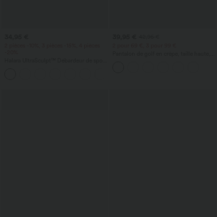
34,95 €
39,95 €
42,95 €
2 pièces -10%, 3 pièces -15%, 4 pièces
2 pour 69 €, 3 pour 99 €
-20%
Pantalon de golf en crêpe, taille haute,
Halara UltraSculpt™ Débardeur de sport
coupe fuselée, avec poches
à col rond et ourlet arrondi
+11