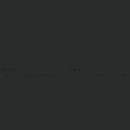
32,95 €
27,95 €
Halara Flex™ leggings de travail en
SoftlyZero™ Airy — short bermuda de
denim, taille haute, avec poches croisées
yoga taille haute avec poches,
+1
technologie InstantCool
Promo