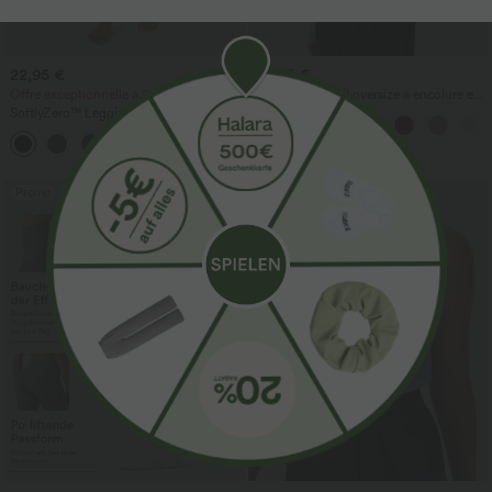
22,95 €
24,95 €
Offre exceptionnelle à 20,95 €
Blouse de travail oversize à encolure en
V, manches courtes, en tissu
SoftlyZero™ Leggings unis à taille
anti‑froissage
croisée avec poche
+16
Promo
Promo