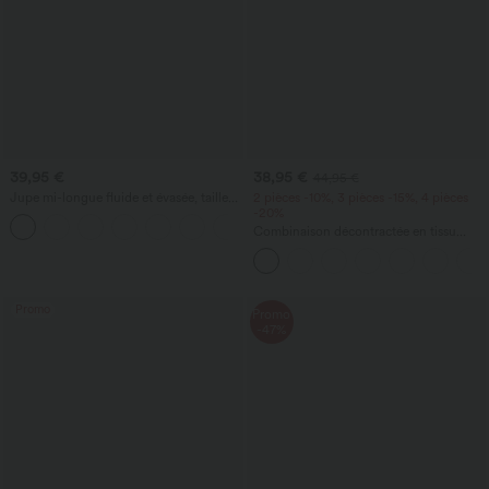
39,95 €
38,95 €
44,95 €
Jupe mi-longue fluide et évasée, taille
2 pièces -10%, 3 pièces -15%, 4 pièces
haute à cordon, empiècement en mesh
-20%
+15
contrastant, poche 2-en-1, style
Combinaison décontractée en tissu
décontracté
gaufré, col en V, manches courtes,
poches latérales, jambes larges et coupe
fluide
Promo
Promo
-47%