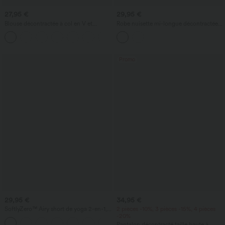
27,95 €
29,95 €
Blouse décontractée à col en V et
Robe nuisette mi-longue décontractée à
manches courtes bouffantes
cordon, ourlet fendu incurvé
Promo
29,95 €
34,95 €
SoftlyZero™ Airy short de yoga 2-en-1,
2 pièces -10%, 3 pièces -15%, 4 pièces
super taille haute, InstantCool, 9" avec
-20%
+10
poches
Pantalon décontracté taille haute à