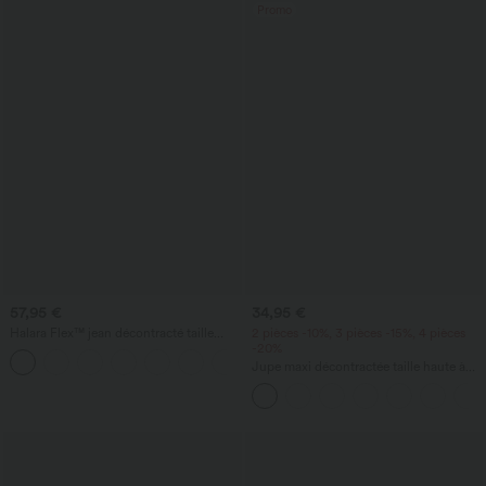
Promo
57,95 €
34,95 €
Halara Flex™ jean décontracté taille
2 pièces -10%, 3 pièces -15%, 4 pièces
haute, coupe droite et poches zippées
-20%
Jupe maxi décontractée taille haute à
cordon, effet lin