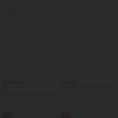
Promo
34,95 €
34,95 €
37,95 €
2 pièces -10%, 3 pièces -15%, 4 pièces
Halara Flex™ Leggings décontractés en
-20%
jean à taille haute avec poches
Pantalon court taille haute effet lin avec
poche zippée
+7
Promo
Promo