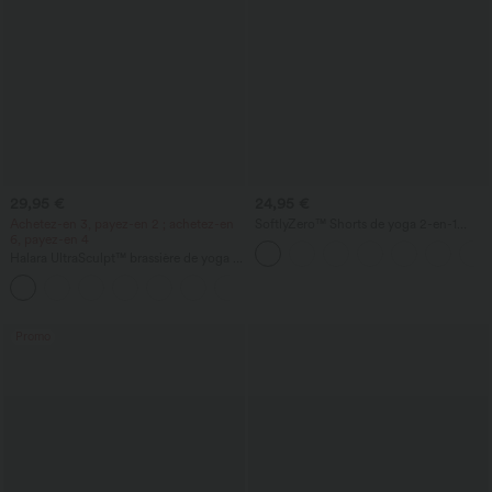
29,95 €
24,95 €
Achetez-en 3, payez-en 2 ; achetez-en
SoftlyZero™ Shorts de yoga 2-en-1
6, payez-en 4
InstantCool, super taille haute, aérés, 5''
avec poches — longueur allongée
Halara UltraSculpt™ brassière de yoga et
de sport, maintien léger, bonnets moulés
à effet push-up
Promo