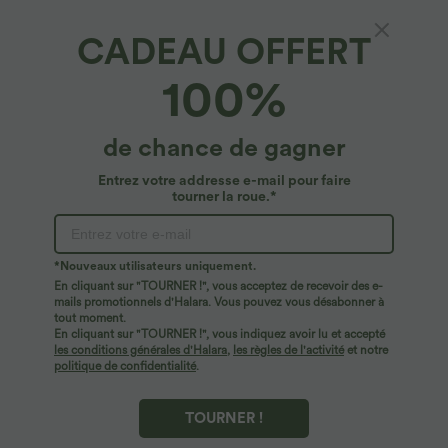
CADEAU OFFERT
100%
37,95 €
32,95 €
de chance de gagner
2 pour 69 €, 3 pour 99 €
Débardeur de yoga InstantCool à
encolure en U et ourlet arrondi –
Halara Flex™ Pantalon de travail à taille
UPF50+
haute, jambe large, avec poches, en
Entrez votre addresse e-mail pour faire
+20
maille gaufrée
tourner la roue.*
Promo
*Nouveaux utilisateurs uniquement.
En cliquant sur "TOURNER !", vous acceptez de recevoir des e-
mails promotionnels d'Halara. Vous pouvez vous désabonner à
tout moment.
En cliquant sur "TOURNER !", vous indiquez avoir lu et accepté
les conditions générales d'Halara
,
les règles de l'activité
et notre
politique de confidentialité
.
TOURNER !