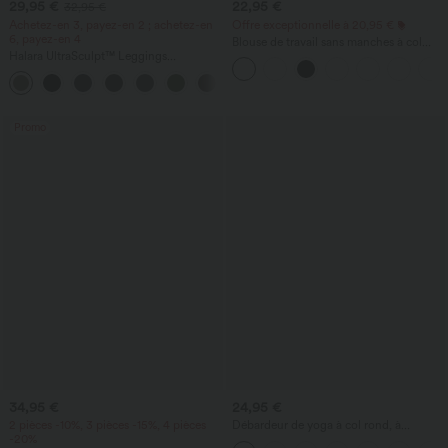
29,95 €
22,95 €
32,95 €
Achetez-en 3, payez-en 2 ; achetez-en
Offre exceptionnelle à 20,95 €
6, payez-en 4
Blouse de travail sans manches à col
Halara UltraSculpt™ Leggings
halter, dos avec ouverture en goutte
d'entraînement sculptants taille haute,
d'eau et ourlet arrondi
+17
effet ventre plat, avec poche
Promo
34,95 €
24,95 €
2 pièces -10%, 3 pièces -15%, 4 pièces
Débardeur de yoga à col rond, à
-20%
fronces, effet rafraîchissant - UPF50+