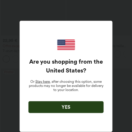
22,95 €
57,95 €
62,95 €
Offre exceptionnelle à 17,95 €
Halara Flex™ jean décontracté taille
basse, poches zippées, délavé, coupe
T-shirt de travail col rond à manches
baggy à jambe large
chauve-souris courtes
+1
Are you shopping from the
United States
?
Promo
Promo
Or
Stay here
, after choosing this option, some
products may no longer be available for delivery
to your location.
YES