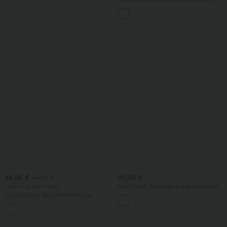
cordon, coupe large en mélange de lin,
avec poches
46,95 €
29,95 €
54,95 €
vente à durée limitée
DayStretch Bermuda ample taille haute
7'' de travail avec poches
Combinaison décontractée sans
manches à dos en U avec poches
+10