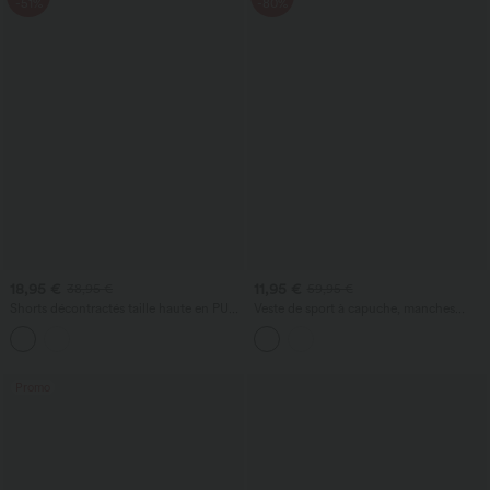
-51%
-80%
18,95 €
11,95 €
38,95 €
59,95 €
Shorts décontractés taille haute en PU
Veste de sport à capuche, manches
extensible avec poches
longues, ourlet à volants avec poches -
UPF40+
Promo