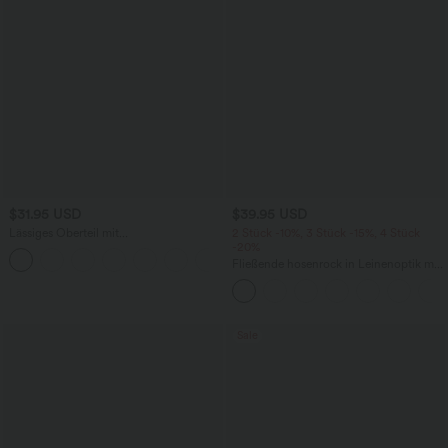
$31.95 USD
$39.95 USD
Lässiges Oberteil mit
2 Stück -10%, 3 Stück -15%, 4 Stück
Rundhalsausschnitt und
-20%
+1
Fledermausärmeln
Fließende hosenrock in Leinenoptik mit
mittelhohem Bund, Seitentaschen und
weitem Bein
Sale