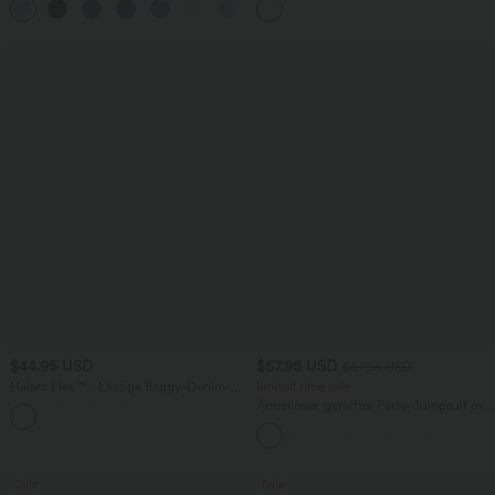
+5
Taschen, weitem Bein
Taschen und InstantCool - 17,78 cm
$44.95 USD
$57.95 USD
$67.95 USD
Halara Flex™ - Lässige Baggy-Denim-
limited time sale
Shorts mit hohem Crossover-Bund und
Ärmelloser, geraffter Party-Jumpsuit mit
mehreren Taschen
V-Ausschnitt, Seitentaschen und
unsichtbarem Reißverschluss - pipi-
praktisch
Sale
Sale