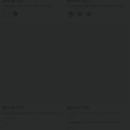
$44.95 USD
$44.95 USD
Lässiges Top mit kurzen Ärmeln,
Figurbetontes Midi-Freizeitkleid mit
integriertem BH, One-Shoulder-Design,
Schlitz, rückenfreiem Korsett mit
Polka-Dots und abgerundetem Saum
quadratischem Ausschnitt und Rüschen
Sale
$33.95 USD
$25.95 USD
Lässiges, gerafftes 2-in-1 Cami-Top mit
2 Stück -10%, 3 Stück -15%, 4 Stück
verstellbaren Trägern und integriertem
-20%
BH
Lässiges, rückenfreies Tanktop mit
verstellbaren Trägern, gedrehtem