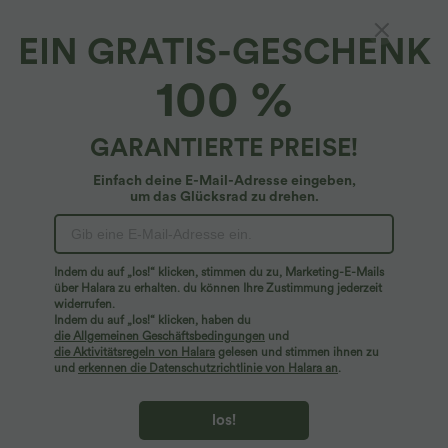
EIN GRATIS-GESCHENK
Wasserabweisende, verschleißfeste
100 %
Yogahose mit niedrigem Bund, Seitentaschen,
verstellbarem Kordelzug und geradem Bein
4.4
(
8
)
GARANTIERTE PREISE!
$39.95 USD
Einfach deine E-Mail-Adresse eingeben,
um das Glücksrad zu drehen.
Indem du auf „los!“ klicken, stimmen du zu, Marketing-E-Mails
über Halara zu erhalten. du können Ihre Zustimmung jederzeit
widerrufen.
Indem du auf „los!“ klicken, haben du
die Allgemeinen Geschäftsbedingungen
und
die Aktivitätsregeln von Halara
gelesen und stimmen ihnen zu
und
erkennen die Datenschutzrichtlinie von Halara an
.
los!