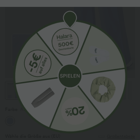
Farbe
Azure Haze
Wähle die Größe aus
(EU)
Größentabelle