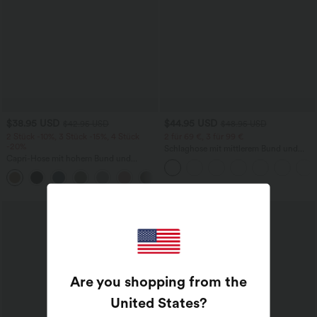
$38.95 USD
$44.95 USD
$42.95 USD
$48.95 USD
2 Stück -10%, 3 Stück -15%, 4 Stück
2 für 69 €, 3 für 99 €
-20%
Schlaghose mit mittlerem Bund und
Capri-Hose mit hohem Bund und
seitlichen Reißverschlusstaschen
Seitentaschen - leinenähnliches Material
+7
Are you shopping from the
United States
?