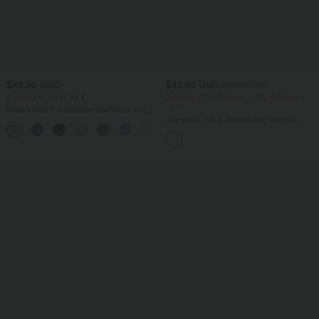
$42.95 USD
$42.95 USD
$50.95 USD
2 für 69 €, 3 für 99 €
2 Stück -10%, 3 Stück -15%, 4 Stück
-20%
Halara Flex™ dehnbare Stoffhose mit
hohem Bund, Waffelmuster,
Jumpsuit mit V-Ausschnitt, kurzen
+20
Seitentaschen und weitem Bein
Ärmeln, plissierten Seitentaschen und
weitem Bein, fließendem Waffelmuster