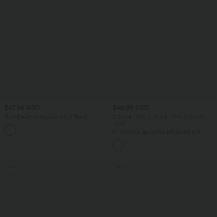
$67.95 USD
$48.95 USD
Ärmelloser Jumpsuit mit U-Boot-
2 Stück -10%, 3 Stück -15%, 4 Stück
Ausschnitt, Seitentaschen, seitlichen
-20%
+8
Bindebändern, Streifen und InstantCool
Ärmelloses, gerafftes Midikleid mit
- Easy Peezy Edition
eckigem Ausschnitt, integriertem BH
und überkreuztem Rückendesign
Sale
Sale