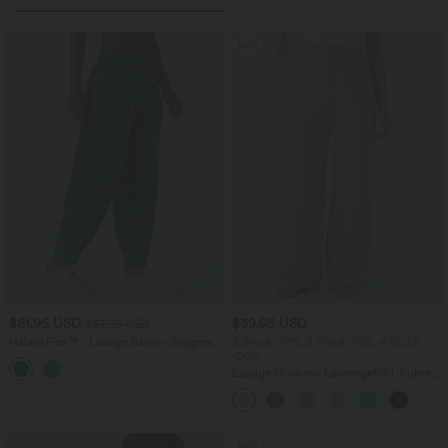
Sale
$61.95 USD
$39.95 USD
$67.95 USD
Halara Flex™ - Lässige Ballon-Joggers
2 Stück -10%, 3 Stück -15%, 4 Stück
aus Denim mit mittelhohem Bund und
-20%
mehreren Taschen
Lässige Hose mit Leinengefühl, hoher
Taille, Kordelzug an der Seite und
weitem Bein
Sale