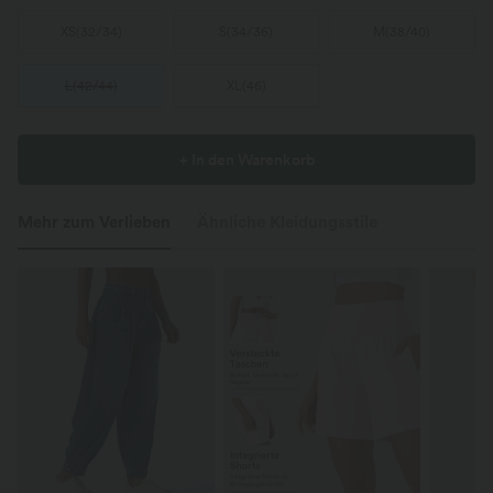
XS
(
32/34
)
S
(
34/36
)
M
(
38/40
)
L
(
42/44
)
XL
(
46
)
+ In den Warenkorb
Mehr zum Verlieben
Ähnliche Kleidungsstile