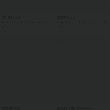
$31.95 USD
$27.95 USD
Lässige Bluse mit V-Ausschnitt und
Yoga-Tanktop mit Rundhalsausschnitt,
kurzen Puffärmeln
Rüschen und InstantCool
Sale
$33.95 USD
$44.95 USD
$48.95 USD