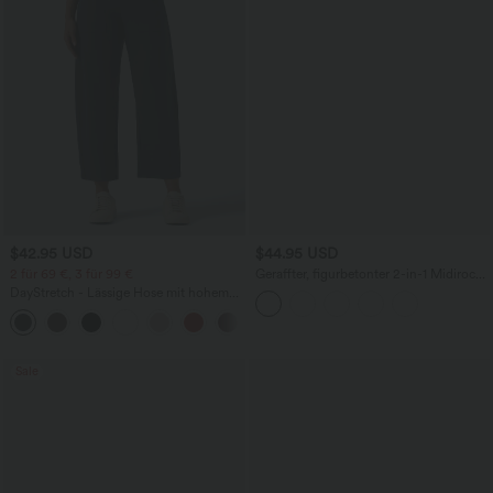
$42.95 USD
$44.95 USD
2 für 69 €, 3 für 99 €
Geraffter, figurbetonter 2-in-1 Midirock
aus Kunstleder mit hohem Bund und
DayStretch - Lässige Hose mit hohem
abgerundetem Saum
Bund, Seitentaschen und Barrel-Leg
+5
Sale