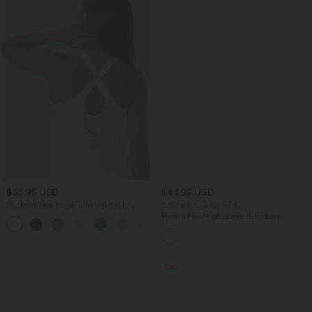
$36.95 USD
$44.95 USD
Rückenfreies Yoga-Tanktop mit U-
2 für 69 €, 3 für 99 €
Ausschnitt, überkreuzten Trägern und
Halara Flex™ plissierte dehnbare
abgerundetem Saum
Stoffhose mit hohem Bund,
Seitentaschen und geradem Bein
Sale