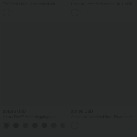
Fließendes Midi-Arbeitskleid mit
Hoch taillierter, fließender 2-in-1-Midi-
Seitentaschen, Fledermausärmeln und
Tanzrock mit Seitentasche
Bauchkontrolle
$36.95 USD
$31.95 USD
Halara Flex™ Arbeitsleggings aus
Ärmellose, oversized Büro-Bluse mit V-
elastischem Strick-Denim mit hohem
Ausschnitt - knitterfrei
+1
Bund und mehreren Taschen