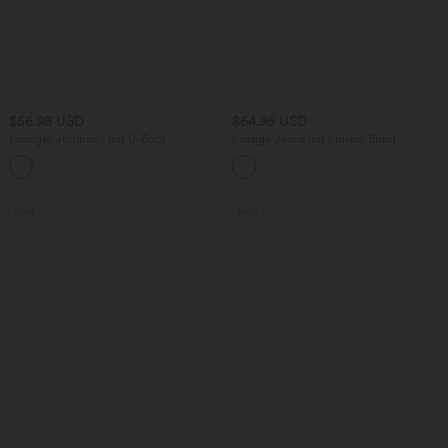
$56.95 USD
$64.95 USD
Lässiger Jumpsuit mit U-Boot-
Lässige Jeans mit hohem Bund
Ausschnitt, Seitentaschen, kurzen
mehreren Taschen und weitem Bein
Ärmeln und Kordelzug - Easy Peezy
Edition
Sale
Sale