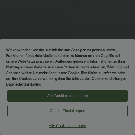
Rückendesign und Schnalle
Sale
Wir verwenden Cookies, um Inhalte und Anzeigen zu personalisieren,
Funktionen für soziale Medien anbieten zu können und die Zugriffe auf
unsere Website zu analysieren. Außerdem geben wir Informationen zu Ihrer
Nutzung unserer Website an unsere Partner für soziale Medien, Werbung und
Analysen weiter. Um mehr über unsere Cookie-Richtlinien zu erfahren oder
DREH & GEWINNE!
um Ihre Cookies zu verwalten, gehen Sie bitte zu den Cookie-Einstellungen.
Datenschutzerklärung
Alle Cookies akzeptieren
$44.95 USD
$50.95 USD
2 Stück -10%, 3 Stück -15%, 4 Stück
-20%
Cookie-Einstellungen
Halara Flex™ - Lässige Capri-Jeans mit
hohem Bund, mehreren Taschen und
geschlitztem Saum - slim
Alle Cookies ablehnen