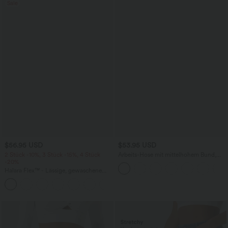
Sale
$56.95 USD
$53.95 USD
2 Stück -10%, 3 Stück -15%, 4 Stück
Arbeits-Hose mit mittelhohem Bund,
-20%
Seitentaschen und Barrel-Leg
Halara Flex™ - Lässige, gewaschene
Baggy-Jeans aus drapiertem Lyocell mit
mittelhohem Bund, mehreren Taschen
und weitem Bein