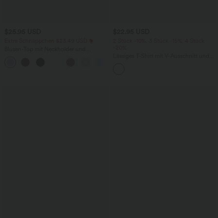
$25.95 USD
$22.95 USD
Extra Schnäppchen $23.49 USD
2 Stück -10%, 3 Stück -15%, 4 Stück
-20%
Blusen-Top mit Neckholder und
Schlüssellochausschnitt, plissiert,
Lässiges T-Shirt mit V-Ausschnitt und
+3
ärmellos, abgerundeter Saum
kurzen Ärmeln