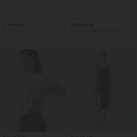
$44.95 USD
$64.95 USD
2-in-1 Midi-Hosenrock mit hohem
Halara Flex™ Barrel-Leg-Jeans aus
Bund, Seitentaschen, Kordelzug und
elastischem Strick-Denim mit niedrigem
+15
kontrastierendem Netz
Bund, Knopf, Reißverschluss und
mehreren Taschen