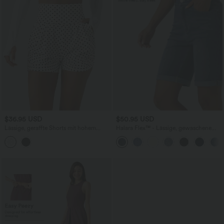
$36.95 USD
$50.95 USD
Lässige, geraffte Shorts mit hohem
Halara Flex™ - Lässige, gewaschene
Bund, mehreren Taschen und Poka-Dots
Bermuda-Shorts aus elastischem Strick-
- 7,6 cm
Denim mit hohem Bund, mehreren
Taschen und Rollsaum