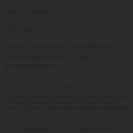
Passform & Features
flacher Bund
Yoga & Pilates
bodenlang
Stoff & Pflege
mit niedrigem Bund
baggy
Mittlere Dehnung
Kostenloser Standardversand bei einer Bestellung über
$77.37 USD
Vier-Wege-Stretch
Einfache Rückgabe innerhalb von 30 Tagen
Einfache Bezahlung
Einige Artikel werden mit Markenlogo geliefert, andere ohne.
Ob ein Logo enthalten ist, kann je nach Produkt variieren.
Auch Stil und Farben können leicht abweichen.
Mehr erfahren
Inspiration
Bewertungen(8)