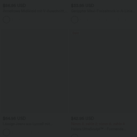
$56.95 USD
$33.95 USD
Ärmelloses Midikleid mit V-Ausschnitt,
Gerippter Maxi-Freizeitrock in A-Linie
Seitentaschen und Reißverschluss
mit hohem Bund und Schlitzsaum
Sale
$64.95 USD
$42.95 USD
Lässige Jeans aus Lyocell mit
Nimm 3, zahle 2; nimm 6, zahle 4
mittelhohem Bund, mehreren Taschen
Halara UltraSculpt™ - Formende
und Kordelzug
Workout-Leggings mit hohem Bund,