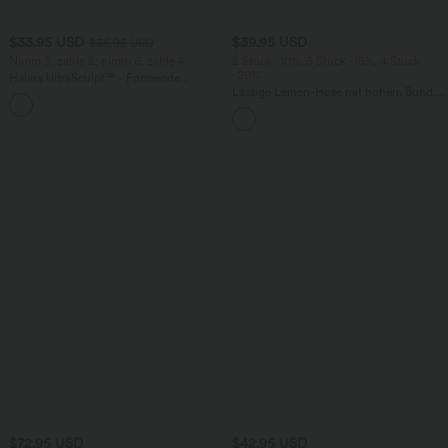
$33.95 USD
$39.95 USD
$36.95 USD
Nimm 3, zahle 2; nimm 6, zahle 4
2 Stück -10%, 3 Stück -15%, 4 Stück
-20%
Halara UltraSculpt™ - Formende
Workout-Leggings mit hohem Bund,
Lässige Leinen-Hose mit hohem Bund,
+17
Seitentaschen und Bauchkontrolle
Kordelzug, weitem Bein und Taschen
$72.95 USD
$42.95 USD