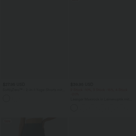
$27.95 USD
$39.95 USD
SoftlyZero™ - 2-in-1 Yoga-Shorts mit
2 Stück -10%, 3 Stück -15%, 4 Stück
hohem Crossover-Bund, mehreren
-20%
Taschen und Ösen - schnelltrocknend,
Lässiger Maxirock in Leinenoptik mit
7,6 cm
hohem Bund und Kordelzug
Sale