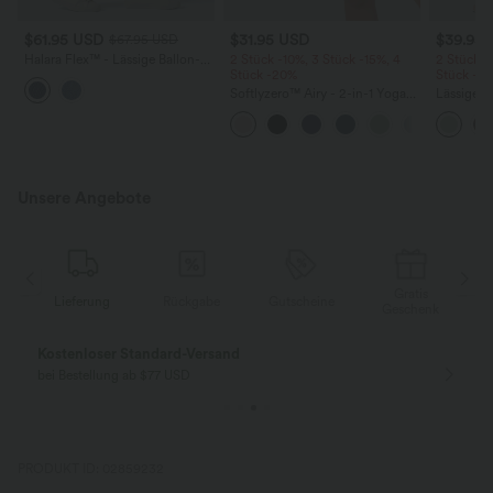
$61.95 USD
$31.95 USD
$39.95
$67.95 USD
Halara Flex™ - Lässige Ballon-
2 Stück -10%, 3 Stück -15%, 4
2 Stück -
Joggers aus Denim mit
Stück -20%
Stück -2
mittelhohem Bund und
Softlyzero™ Airy - 2-in-1 Yoga-
Lässige H
mehreren Taschen
Shorts mit superhohem Bund,
hoher Tai
mehreren Taschen und
Seite und
InstantCool - 17,78 cm
Unsere Angebote
Gratis
g
Rückgabe
Gutscheine
Lieferung
Geschenk
Gratis Rückgabe
Einfache Rückg
nur für Neukunden in Deutschland
innerhalb 30 Tage
PRODUKT ID: 02859232