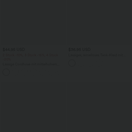
$44.95 USD
$36.95 USD
2 Stück -10%, 3 Stück -15%, 4 Stück
Lässiges, ärmelloses Tank-Kleid mit
-20%
Rundhalsausschnitt und Seitentaschen
Lässige Cordhose mit mittelhohem
Bund, Reißverschluss und Seitentaschen
+7