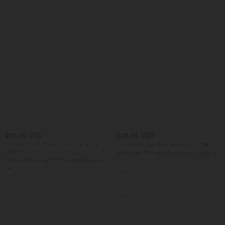
$39.95 USD
$25.95 USD
2 Stück -10%, 3 Stück -15%, 4 Stück
Extra Schnäppchen $23.49 USD
-20%
Softlyzero™ Plush Crossover Leggings
Halara UltraSculpt™ Rückenfreies Lauf-
mit Taschen
Tanktop mit U-Ausschnitt und
+11
überkreuztem, abgerundetem Saum
Sale