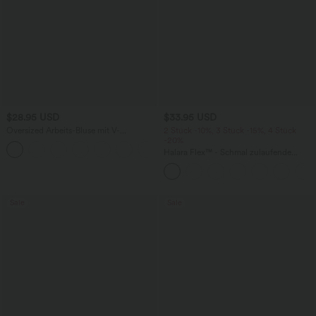
$28.95 USD
$33.95 USD
Oversized Arbeits-Bluse mit V-
2 Stück -10%, 3 Stück -15%, 4 Stück
Ausschnitt und kurzen Ärmeln -
-20%
+1
knitterfrei
Halara Flex™ - Schmal zulaufende
Bürohose mit hohem Bund,
Seitentaschen und Waffelstoff
Sale
Sale