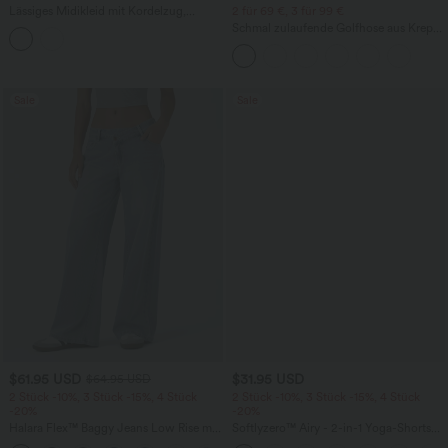
Lässiges Midikleid mit Kordelzug,
2 für 69 €, 3 für 99 €
Schlitz und geschwungenem Saum
Schmal zulaufende Golfhose aus Krepp
mit hohem Bund und Seitentaschen
Sale
Sale
$61.95 USD
$31.95 USD
$64.95 USD
2 Stück -10%, 3 Stück -15%, 4 Stück
2 Stück -10%, 3 Stück -15%, 4 Stück
-20%
-20%
Halara Flex™ Baggy Jeans Low Rise mit
Softlyzero™ Airy - 2-in-1 Yoga-Shorts
Knopf und Reißverschluss, mehreren
mit superhohem Bund, mehreren