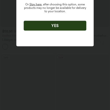
Or
Stay here
, after choosing this option, some
products may no longer be available for delivery
to your location.
YES
$52.95 USD
$31.95 USD
$61.95 USD
limited time sale
Softlyzero™ Airy - Yoga-Bermudashorts
mit hohem Bund, mehreren Taschen
Lässiger, rückenfreier Jumpsuit mit
und InstantCool
Seitentaschen
+10
Sale
Sale