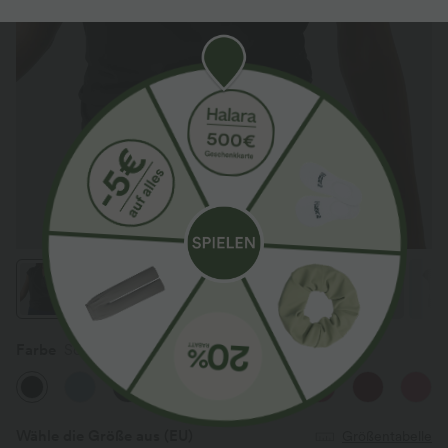
Farbe
Schwarz
Wähle die Größe aus
(EU)
Größentabelle