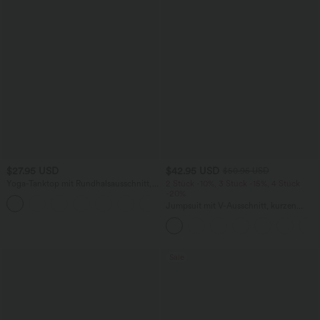
$27.95 USD
$42.95 USD
$50.95 USD
Yoga-Tanktop mit Rundhalsausschnitt,
2 Stück -10%, 3 Stück -15%, 4 Stück
Rüschen und InstantCool
-20%
+16
Jumpsuit mit V-Ausschnitt, kurzen
Ärmeln, plissierten Seitentaschen und
weitem Bein, fließendem Waffelmuster
Sale