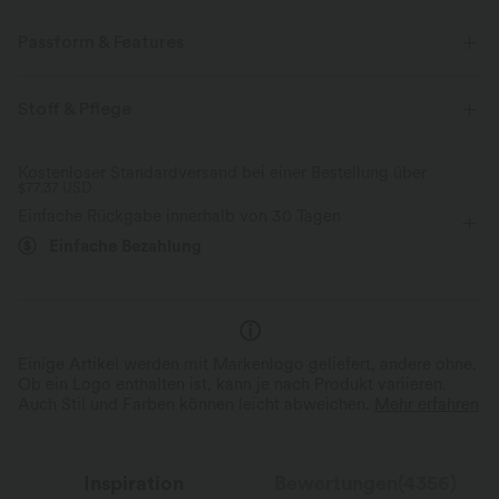
Passform & Features
Normale Passform
V-Ausschnitt
Kappenärmel
Stoff & Pflege
Crossover
Raffung
überziehen
Oficina
Kostenloser Standardversand bei einer Bestellung über
$77.37 USD
hüftlang
kurzärmlig
Mittlere Dehnung
Einfache Rückgabe innerhalb von 30 Tagen
Vier-Wege-Stretch
Bluse
Einfache Bezahlung
Einige Artikel werden mit Markenlogo geliefert, andere ohne.
Ob ein Logo enthalten ist, kann je nach Produkt variieren.
Auch Stil und Farben können leicht abweichen.
Mehr erfahren
Inspiration
Bewertungen(4356)