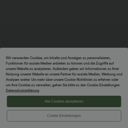
$56.95 USD
$44.95 USD
Wir verwenden Cookies, um Inhalte und Anzeigen zu personalisieren,
Ärmelloses Midikleid mit V-Ausschnitt,
2 Stück -10%, 3 Stück -15%, 4 Stück
Funktionen für soziale Medien anbieten zu können und die Zugriffe auf
Seitentaschen und Reißverschluss
-20%
Lässige Cordhose mit mittelhohem
unsere Website zu analysieren. Außerdem geben wir Informationen zu Ihrer
Bund, Reißverschluss und Seitentaschen
Nutzung unserer Website an unsere Partner für soziale Medien, Werbung und
Analysen weiter. Um mehr über unsere Cookie-Richtlinien zu erfahren oder
DREH & GEWINNE!
um Ihre Cookies zu verwalten, gehen Sie bitte zu den Cookie-Einstellungen.
Sale
Datenschutzerklärung
Alle Cookies akzeptieren
Cookie-Einstellungen