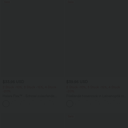
Sale
Sale
$33.95 USD
$39.95 USD
2 Stück -10%, 3 Stück -15%, 4 Stück
2 Stück -10%, 3 Stück -15%, 4 Stück
-20%
-20%
Halara Flex™ - Schmal zulaufende
Fließende hosenrock in Leinenoptik mit
Bürohose mit hohem Bund,
mittelhohem Bund, Seitentaschen und
+8
Seitentaschen und Waffelstoff
weitem Bein
Sale