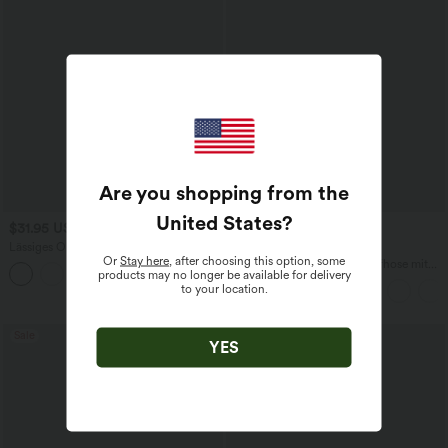
Are you shopping from the
United States
?
$31.95 USD
$42.95 USD
Lässiges Oberteil mit
2 für 69 €, 3 für 99 €
Or
Stay here
, after choosing this option, some
Rundhalsausschnitt und
Halara Flex™ dehnbare Stoffhose mit
products may no longer be available for delivery
+1
Fledermausärmeln
hohem Bund, Waffelmuster,
to your location.
Seitentaschen und weitem Bein
Sale
YES