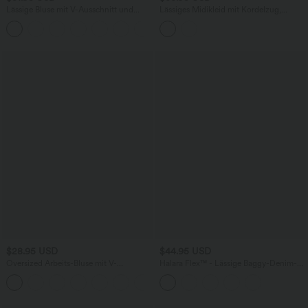
Lässige Bluse mit V-Ausschnitt und
Lässiges Midikleid mit Kordelzug,
kurzen Puffärmeln
Schlitz und geschwungenem Saum
$28.95 USD
$44.95 USD
Oversized Arbeits-Bluse mit V-
Halara Flex™ - Lässige Baggy-Denim-
Ausschnitt und kurzen Ärmeln -
Shorts mit hohem Crossover-Bund und
+1
knitterfrei
mehreren Taschen