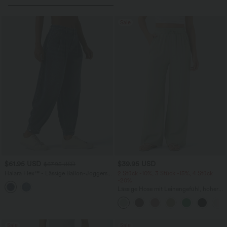
Sale
$61.95 USD
$39.95 USD
$67.95 USD
Halara Flex™ - Lässige Ballon-Joggers
2 Stück -10%, 3 Stück -15%, 4 Stück
aus Denim mit mittelhohem Bund und
-20%
mehreren Taschen
Lässige Hose mit Leinengefühl, hoher
Taille, Kordelzug an der Seite und
weitem Bein
Sale
Sale