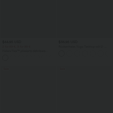
$44.95 USD
$36.95 USD
2 für 69 €, 3 für 99 €
Rückenfreies Yoga-Tanktop mit U-
Ausschnitt, überkreuzten Trägern und
Halara Flex™ plissierte dehnbare
abgerundetem Saum
Stoffhose mit hohem Bund,
+23
Seitentaschen und geradem Bein
Sale
Sale