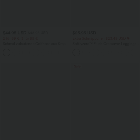
$44.95 USD
$25.95 USD
$48.95 USD
2 für 69 €, 3 für 99 €
Extra Schnäppchen $23.49 USD
Schmal zulaufende Golfhose aus Krepp
Softlyzero™ Plush Crossover Leggings
mit hohem Bund und Seitentaschen
mit Taschen
Sale