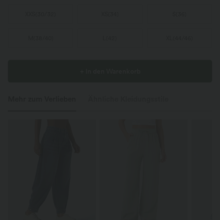
XXS
(
30/32
)
XS
(
34
)
S
(
36
)
M
(
38/40
)
L
(
42
)
XL
(
44/46
)
+ In den Warenkorb
Mehr zum Verlieben
Ähnliche Kleidungsstile