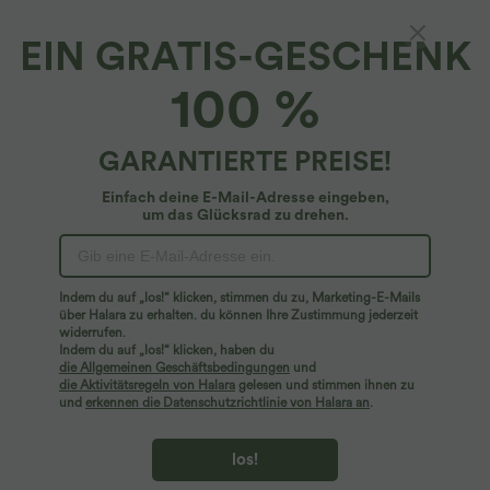
EIN GRATIS-GESCHENK
Lässige, einfarbige, geraffte Crossover Bluse
100 %
mit V-Ausschnitt und Flügelärmel
4.7
(
4356
)
GARANTIERTE PREISE!
$20.95 USD
Einfach deine E-Mail-Adresse eingeben,
um das Glücksrad zu drehen.
Indem du auf „los!“ klicken, stimmen du zu, Marketing-E-Mails
über Halara zu erhalten. du können Ihre Zustimmung jederzeit
widerrufen.
Indem du auf „los!“ klicken, haben du
die Allgemeinen Geschäftsbedingungen
und
die Aktivitätsregeln von Halara
gelesen und stimmen ihnen zu
und
erkennen die Datenschutzrichtlinie von Halara an
.
los!