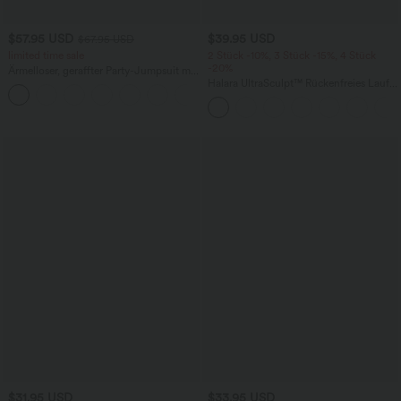
$57.95 USD
$39.95 USD
$67.95 USD
limited time sale
2 Stück -10%, 3 Stück -15%, 4 Stück
-20%
Ärmelloser, geraffter Party-Jumpsuit mit
V-Ausschnitt, Seitentaschen und
Halara UltraSculpt™ Rückenfreies Lauf-
+7
unsichtbarem Reißverschluss - pipi-
Tanktop mit U-Ausschnitt und
praktisch
überkreuztem, abgerundetem Saum
$31.95 USD
$33.95 USD