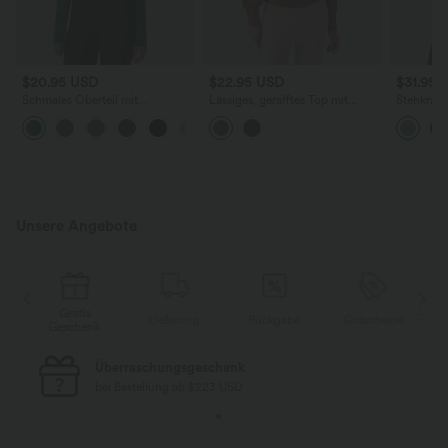
$20.95 USD
$22.95 USD
$31.95 
Schmales Oberteil mit
Lässiges, gerafftes Top mit
Stehkrage
Wasserfallausschnitt, Rüschen
Stehkragen und langen Ärmeln
Knopfleis
und langen Ärmeln
langärmel
Unsere Angebote
Gratis
e
Lieferung
Rückgabe
Gutscheine
Geschenk
Überraschungsgeschenk
bei Bestellung ab $223 USD