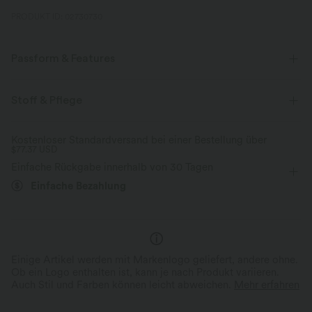
PRODUKT ID: 02730730
Passform & Features
Lockere Passform
V-Ausschnitt
überziehen
Stoff & Pflege
lässig
hüftlang
langärmlig
Kostenloser Standardversand bei einer Bestellung über
$77.37 USD
Einfache Rückgabe innerhalb von 30 Tagen
Einfache Bezahlung
Einige Artikel werden mit Markenlogo geliefert, andere ohne.
Ob ein Logo enthalten ist, kann je nach Produkt variieren.
Auch Stil und Farben können leicht abweichen.
Mehr erfahren