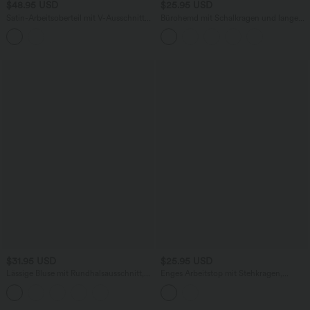
$48.95 USD
$25.95 USD
Satin-Arbeitsoberteil mit V-Ausschnitt
Bürohemd mit Schalkragen und langen
und langen Ärmeln
Ärmeln - selbstglättend
$31.95 USD
$25.95 USD
Lässige Bluse mit Rundhalsausschnitt,
Enges Arbeitstop mit Stehkragen,
Raglanärmeln und kontrastierendem
Raglanärmeln und Kontrast-Netz
Netzstoff