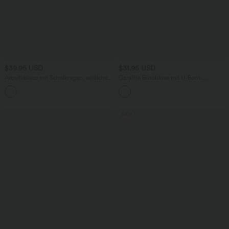
$39.95 USD
$31.95 USD
Arbeitsbluse mit Schalkragen, seitlicher
Geraffte Bürobluse mit U-Boot-
Masche und Rüschensaum
Ausschnitt und langen Ärmeln -
selbstglättend
Sale