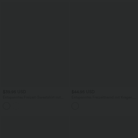
$39.95 USD
$44.95 USD
Entspanntes Freizeit-Sweatshirt mit
Entspanntes Freizeithemd mit Kragen,
langen Ärmeln, Streifen und
langen Ärmeln, Streifen und
schulterfreiem Design
gebogenem Saum