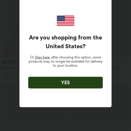
Are you shopping from the
United States
?
Or
Stay here
, after choosing this option, some
products may no longer be available for delivery
$44.95 USD
$44.95 USD
to your location.
Arbeitshemd mit langen Ärmeln,
Lässige, ärmellose Latzhose mit U-
Streifen, Wickeloptik und seitlichem
Ausschnitt, Seitentaschen, Streifen und
Bindeband
Waffelstruktur
YES