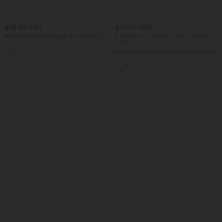
$48.95 USD
$27.95 USD
Arbeitshemd mit langen Ärmeln und
2 Stück -10%, 3 Stück -15%, 4 Stück
Bindeband vorne
-20%
Lässiges Oberteil mit V-Ausschnitt und
langen Ärmeln