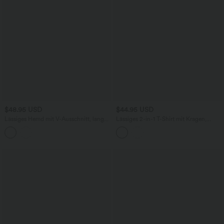
$48.95 USD
$44.95 USD
Lässiges Hemd mit V-Ausschnitt, langen
Lässiges 2-in-1 T-Shirt mit Kragen,
Ärmeln, abgerundetem Saum und
Farbblock und abgerundetem Saum -
schmaler Passform
selbstglättend