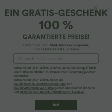
EIN GRATIS-GESCHENK
Lässige Bluse mit V-Ausschnitt, High-Low-
100 %
Design und Streifenmuster
4.8
(
6
)
GARANTIERTE PREISE!
$48.95 USD
Einfach deine E-Mail-Adresse eingeben,
um das Glücksrad zu drehen.
Indem du auf „los!“ klicken, stimmen du zu, Marketing-E-Mails
über Halara zu erhalten. du können Ihre Zustimmung jederzeit
widerrufen.
Indem du auf „los!“ klicken, haben du
die Allgemeinen Geschäftsbedingungen
und
die Aktivitätsregeln von Halara
gelesen und stimmen ihnen zu
und
erkennen die Datenschutzrichtlinie von Halara an
.
los!