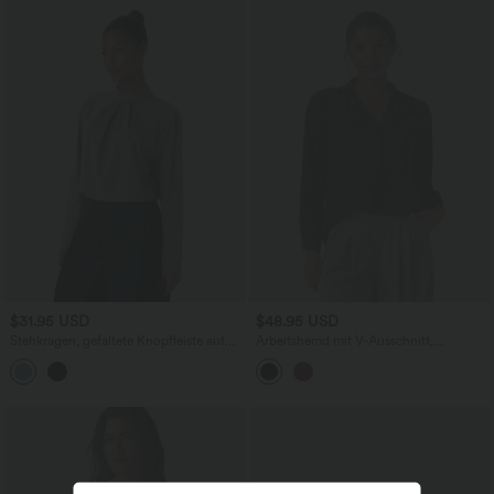
$31.95 USD
$48.95 USD
Stehkragen, gefaltete Knopfleiste auf
Arbeitshemd mit V-Ausschnitt,
der Rückseite, langärmelige Arbeitsbluse
Brusttaschen und langen Ärmeln