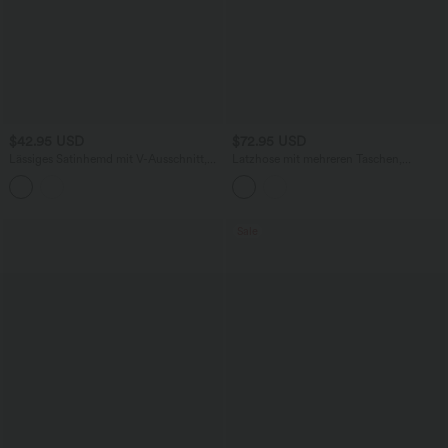
$42.95 USD
$72.95 USD
Lässiges Satinhemd mit V-Ausschnitt,
Latzhose mit mehreren Taschen,
langen Ärmeln und Rüschenbesatz
verstellbaren Trägern, Streifen und
weitem Bein
Sale