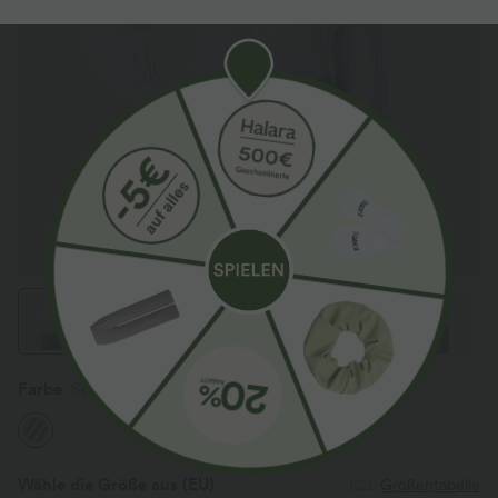
Farbe
Seven Seas - Nautical Blue & White Stripes
Wähle die Größe aus
(EU)
Größentabelle