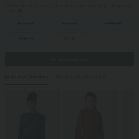
100%
der Kundinnen sagen, dass dieses Produkt größengerecht
ausfällt.
XS
(
32/34
)
S
(
34/36
)
M
(
38/40
)
L
(
42/44
)
XL
(
46
)
+ In den Warenkorb
Mehr zum Verlieben
Ähnliche Kleidungsstile