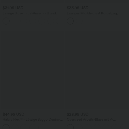
$31.95 USD
$33.95 USD
Lässige Bluse mit V-Ausschnitt und
Lässiges Midikleid mit Kordelzug,
kurzen Puffärmeln
Schlitz und geschwungenem Saum
$44.95 USD
$28.95 USD
Halara Flex™ - Lässige Baggy-Denim-
Oversized Arbeits-Bluse mit V-
Shorts mit hohem Crossover-Bund und
Ausschnitt und kurzen Ärmeln -
mehreren Taschen
knitterfrei