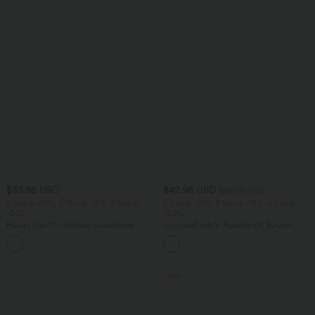
$33.95 USD
$42.95 USD
$50.95 USD
2 Stück -10%, 3 Stück -15%, 4 Stück
2 Stück -10%, 3 Stück -15%, 4 Stück
-20%
-20%
Halara Flex™ - Schmal zulaufende
Jumpsuit mit V-Ausschnitt, kurzen
Bürohose mit hohem Bund,
Ärmeln, plissierten Seitentaschen und
+8
Seitentaschen und Waffelstoff
weitem Bein, fließendem Waffelmuster
Sale