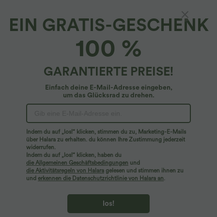
EIN GRATIS-GESCHENK
100 %
GARANTIERTE PREISE!
Einfach deine E-Mail-Adresse eingeben,
um das Glücksrad zu drehen.
Hoppla!
Wir können die von Ihnen gesuchte Seite nicht
Indem du auf „los!“ klicken, stimmen du zu, Marketing-E-Mails
finden.
über Halara zu erhalten. du können Ihre Zustimmung jederzeit
widerrufen.
Indem du auf „los!“ klicken, haben du
Mehr einkaufen
die Allgemeinen Geschäftsbedingungen
und
die Aktivitätsregeln von Halara
gelesen und stimmen ihnen zu
und
erkennen die Datenschutzrichtlinie von Halara an
.
los!