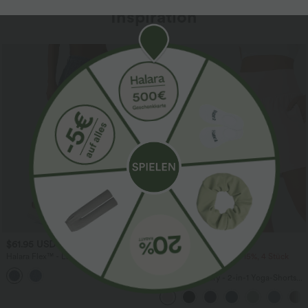
Inspiration
Sale
$61.95 USD
$31.95 USD
$67.95 USD
Halara Flex™ - Lässige Ballon-Joggers
2 Stück -10%, 3 Stück -15%, 4 Stück
aus Denim mit mittelhohem Bund und
-20%
mehreren Taschen
Softlyzero™ Airy - 2-in-1 Yoga-Shorts
mit superhohem Bund, mehreren
Taschen und InstantCool - 17,78 cm