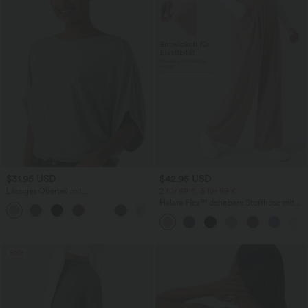
$31.95 USD
$42.95 USD
Lässiges Oberteil mit
2 für 69 €, 3 für 99 €
Rundhalsausschnitt und
Halara Flex™ dehnbare Stoffhose mit
+1
Fledermausärmeln
hohem Bund, Waffelmuster,
Seitentaschen und weitem Bein
Sale