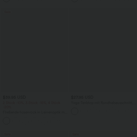
Sale
$39.95 USD
$27.95 USD
2 Stück -10%, 3 Stück -15%, 4 Stück
Yoga-Tanktop mit Rundhalsausschnitt,
-20%
Rüschen und InstantCool
Fließende hosenrock in Leinenoptik mit
mittelhohem Bund, Seitentaschen und
+1
weitem Bein
Sale
Sale