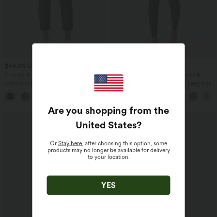
$44.95 USD
$25.95 USD
$48.95 USD
2 für 69 €, 3 für 99 €
Extra Schnäppchen $23.49 USD
Schmal zulaufende Golfhose aus Krepp
Softlyzero™ Plush Crossover Leggings
mit hohem Bund und Seitentaschen
mit Taschen
Are you shopping from the
Sale
United States
?
Or
Stay here
, after choosing this option, some
products may no longer be available for delivery
to your location.
YES