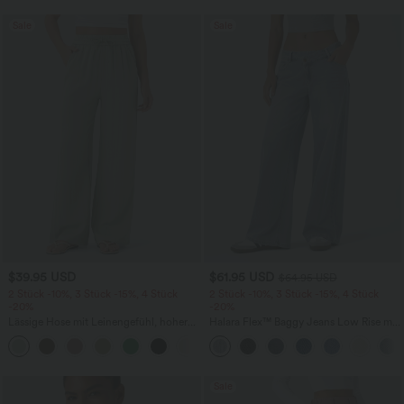
Sale
Sale
$39.95 USD
$61.95 USD
$64.95 USD
2 Stück -10%, 3 Stück -15%, 4 Stück
2 Stück -10%, 3 Stück -15%, 4 Stück
-20%
-20%
Lässige Hose mit Leinengefühl, hoher
Halara Flex™ Baggy Jeans Low Rise mit
Taille, Kordelzug an der Seite und
Knopf und Reißverschluss, mehreren
+15
weitem Bein
Taschen, weitem Bein
Sale