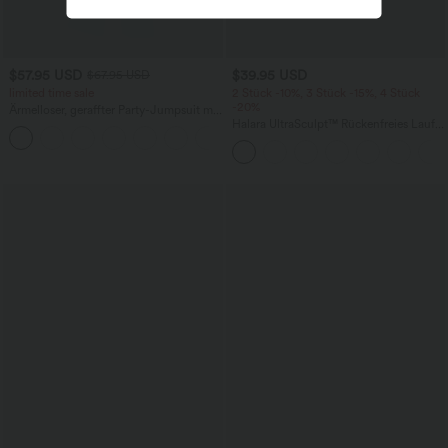
$57.95 USD
$39.95 USD
$67.95 USD
limited time sale
2 Stück -10%, 3 Stück -15%, 4 Stück
-20%
Ärmelloser, geraffter Party-Jumpsuit mit
V-Ausschnitt, Seitentaschen und
Halara UltraSculpt™ Rückenfreies Lauf-
+7
unsichtbarem Reißverschluss - pipi-
Tanktop mit U-Ausschnitt und
praktisch
überkreuztem, abgerundetem Saum