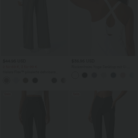
$44.95 USD
$36.95 USD
2 für 69 €, 3 für 99 €
Rückenfreies Yoga-Tanktop mit U-
Ausschnitt, überkreuzten Trägern und
Halara Flex™ plissierte dehnbare
abgerundetem Saum
Stoffhose mit hohem Bund,
+23
Seitentaschen und geradem Bein
Sale
Sale