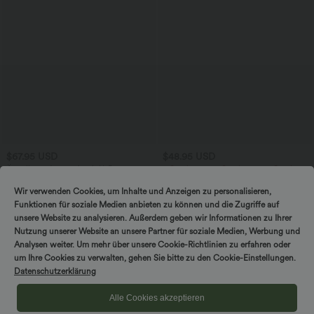
$67.95 USD
$48.95 USD
Ärmelloser Jumpsuit mit U-Boot-
2 Stück -10%, 3 Stück -15%, 4 Stück
Ausschnitt, Seitentaschen, seitlichen
-20%
+8
Bindebändern, Streifen und InstantCool
Ärmelloses, gerafftes Midikleid mit
Wir verwenden Cookies, um Inhalte und Anzeigen zu personalisieren,
- Easy Peezy Edition
eckigem Ausschnitt, integriertem BH
Funktionen für soziale Medien anbieten zu können und die Zugriffe auf
und überkreuztem Rückendesign
unsere Website zu analysieren. Außerdem geben wir Informationen zu Ihrer
Nutzung unserer Website an unsere Partner für soziale Medien, Werbung und
Sale
Sale
Analysen weiter. Um mehr über unsere Cookie-Richtlinien zu erfahren oder
um Ihre Cookies zu verwalten, gehen Sie bitte zu den Cookie-Einstellungen.
Datenschutzerklärung
Alle Cookies akzeptieren