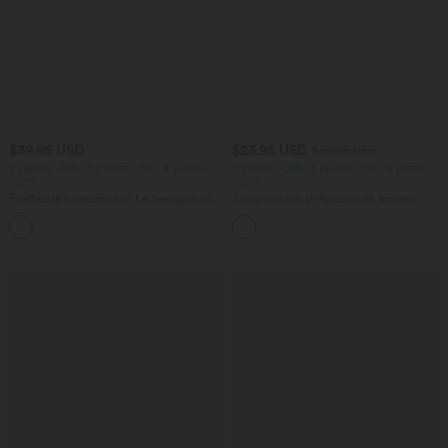
$39.95 USD
$23.95 USD
$50.95 USD
2 pieces -10%, 3 pieces -15%, 4 pieces
2 pieces -10%, 3 pieces -15%, 4 pieces
-20%
-20%
Fließende hosenrock in Leinenoptik mit
Jumpsuit mit V-Ausschnitt, kurzen
mittelhohem Bund, Seitentaschen und
Ärmeln, plissierten Seitentaschen und
+1
weitem Bein
weitem Bein, fließendem Waffelmuster