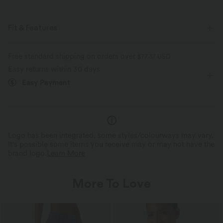
Fit & Features
Loose Fit
Side Pockets
V-neck
Crossover
Free standard shipping on orders over
$77.37 USD
Easy returns within 30 days
Pleated
Pull-on
Casual
Knee Length
Easy Payment
Baggy
Short Sleeve
Romper
Logo has been integrated, some styles/colourways may vary.
It's possible some items you receive may or may not have the
brand logo.
Learn More
More To Love