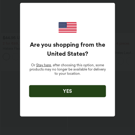
$44.95 USD
$39.95 USD
Are you shopping from the
2 for €69, 3 for €99
2 pieces -10%, 3 pieces -15%, 4 pieces
-20%
Halara Flex™ plissierte dehnbare
United States
?
Stoffhose mit hohem Bund,
Halara UltraSculpt™ Rückenfreies Lauf-
+23
Seitentaschen und geradem Bein
Tanktop mit U-Ausschnitt und
überkreuztem, abgerundetem Saum
Or
Stay here
, after choosing this option, some
products may no longer be available for delivery
to your location.
YES