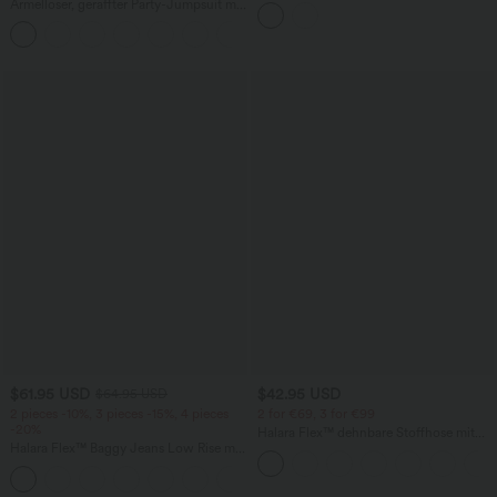
Schlitz und geschwungenem Saum
Ärmelloser, geraffter Party-Jumpsuit mit
V-Ausschnitt, Seitentaschen und
+7
unsichtbarem Reißverschluss - pipi-
praktisch
$61.95 USD
$42.95 USD
$64.95 USD
2 pieces -10%, 3 pieces -15%, 4 pieces
2 for €69, 3 for €99
-20%
Halara Flex™ dehnbare Stoffhose mit
Halara Flex™ Baggy Jeans Low Rise mit
hohem Bund, Waffelmuster,
Knopf und Reißverschluss, mehreren
Seitentaschen und weitem Bein
+5
Taschen, weitem Bein