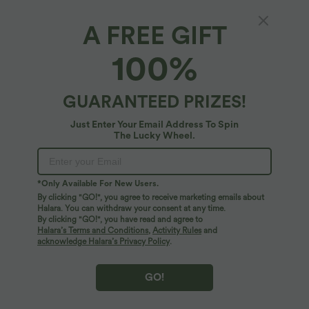
A FREE GIFT
Kurzer Jumpsuit mit V-Ausschnitt, kurzen
100%
Ärmeln, plissierten Seitentaschen und
fließendem Waffelmuster
$42.95 USD
GUARANTEED PRIZES!
Just Enter Your Email Address To Spin
The Lucky Wheel.
*Only Available For New Users.
By clicking "GO!", you agree to receive marketing emails about
Halara. You can withdraw your consent at any time.
By clicking "GO!", you have read and agree to
Halara’s Terms and Conditions
,
Activity Rules
and
acknowledge Halara’s Privacy Policy
.
GO!