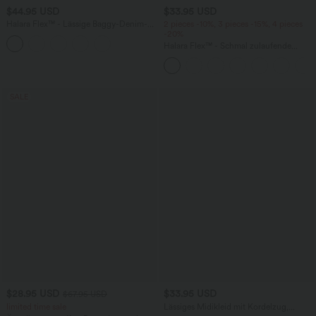
$44.95 USD
$33.95 USD
Halara Flex™ - Lässige Baggy-Denim-
2 pieces -10%, 3 pieces -15%, 4 pieces
Shorts mit hohem Crossover-Bund und
-20%
mehreren Taschen
Halara Flex™ - Schmal zulaufende
Bürohose mit hohem Bund,
Seitentaschen und Waffelstoff
SALE
$28.95 USD
$33.95 USD
$67.95 USD
limited time sale
Lässiges Midikleid mit Kordelzug,