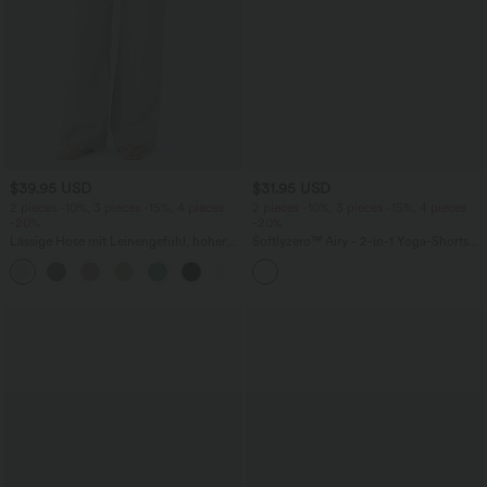
$39.95 USD
$31.95 USD
2 pieces -10%, 3 pieces -15%, 4 pieces
2 pieces -10%, 3 pieces -15%, 4 pieces
-20%
-20%
Lässige Hose mit Leinengefühl, hoher
Softlyzero™ Airy - 2-in-1 Yoga-Shorts
Taille, Kordelzug an der Seite und
mit superhohem Bund, mehreren
+15
weitem Bein
Taschen und InstantCool - 17,78 cm