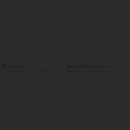
$31.95 USD
$23.95 USD
$27.95 USD
Lässige Bluse mit V-Ausschnitt und
Yoga-Tanktop mit Rundhalsausschnitt,
kurzen Puffärmeln
Rüschen und InstantCool
SALE