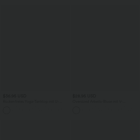
$36.95 USD
$28.95 USD
Rückenfreies Yoga-Tanktop mit U-
Oversized Arbeits-Bluse mit V-
Ausschnitt, überkreuzten Trägern und
Ausschnitt und kurzen Ärmeln -
abgerundetem Saum
knitterfrei