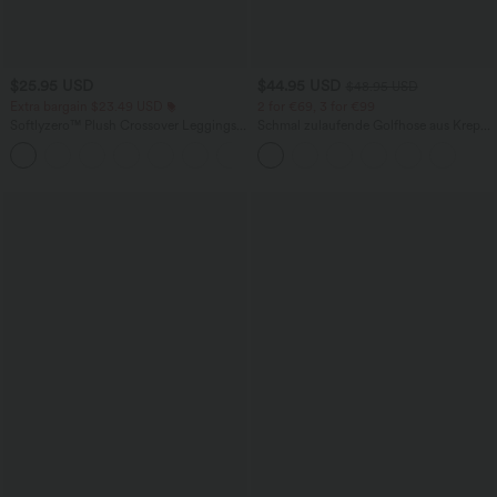
$25.95 USD
$44.95 USD
$48.95 USD
Extra bargain $23.49 USD
2 for €69, 3 for €99
Softlyzero™ Plush Crossover Leggings
Schmal zulaufende Golfhose aus Krepp
mit Taschen
mit hohem Bund und Seitentaschen
+16