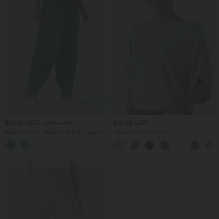
$61.95 USD
$31.95 USD
$67.95 USD
Halara Flex™ - Lässige Ballon-Joggers
Lässiges Oberteil mit
aus Denim mit mittelhohem Bund und
Rundhalsausschnitt und
mehreren Taschen
Fledermausärmeln