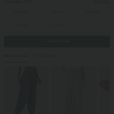
Select Size
(EU)
Size Chart
XS
(
32/34
)
S
(
34/36
)
M
(
38/40
)
L
(
42/44
)
XL
(
46
)
+ ADD TO BAG
More To Love
Similar Styles