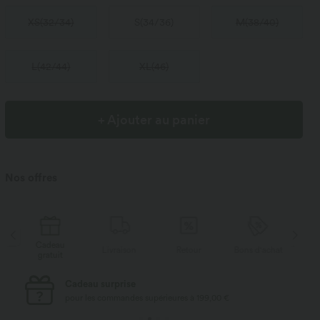
XS
(
32/34
)
S
(
34/36
)
M
(
38/40
)
L
(
42/44
)
XL
(
46
)
+ Ajouter au panier
Nos offres
Cadeau
Livraison
Retour
Bons d'achat
Li
gratuit
Livraison standard gratuite
pour les commandes supérieures à 69,00 €