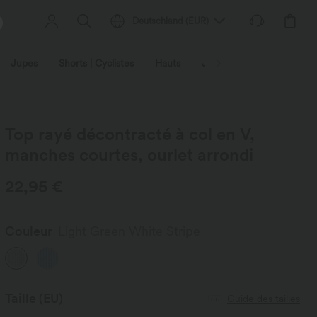
Deutschland
(
EUR
)
Jupes
Shorts | Cyclistes
Hauts
Jeans | Denim
Leggin
Top rayé décontracté à col en V,
manches courtes, ourlet arrondi
22,95 €
Couleur
Light Green White Stripe
Taille
(EU)
Guide des tailles