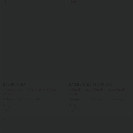
Sale
Sale
$33.95 USD
$42.95 USD
$50.95 USD
2 Stück -10%, 3 Stück -15%, 4 Stück
2 Stück -10%, 3 Stück -15%, 4 Stück
-20%
-20%
Halara Flex™ - Schmal zulaufende
Jumpsuit mit V-Ausschnitt, kurzen
Bürohose mit hohem Bund,
Ärmeln, plissierten Seitentaschen und
+8
Seitentaschen und Waffelstoff
weitem Bein, fließendem Waffelmuster
Sale