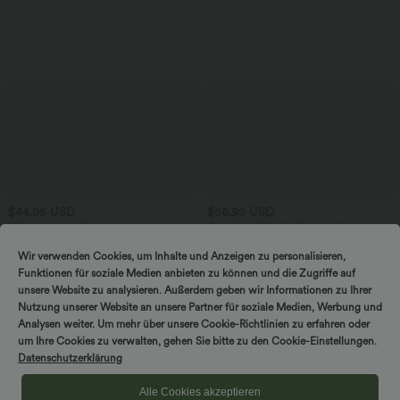
$44.95 USD
$56.95 USD
2 Stück -10%, 3 Stück -15%, 4 Stück
Ärmelloses Midikleid mit V-Ausschnitt,
-20%
Seitentaschen und Reißverschluss
Lässige Cordhose mit mittelhohem
Wir verwenden Cookies, um Inhalte und Anzeigen zu personalisieren,
Bund, Reißverschluss und Seitentaschen
Funktionen für soziale Medien anbieten zu können und die Zugriffe auf
+7
unsere Website zu analysieren. Außerdem geben wir Informationen zu Ihrer
Nutzung unserer Website an unsere Partner für soziale Medien, Werbung und
Analysen weiter. Um mehr über unsere Cookie-Richtlinien zu erfahren oder
um Ihre Cookies zu verwalten, gehen Sie bitte zu den Cookie-Einstellungen.
Datenschutzerklärung
Alle Cookies akzeptieren