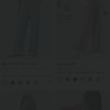
$61.95 USD
$42.95 USD
$64.95 USD
2 Stück -10%, 3 Stück -15%, 4 Stück
2 für 69 €, 3 für 99 €
-20%
Halara Flex™ dehnbare Stoffhose mit
Halara Flex™ Baggy Jeans Low Rise mit
hohem Bund, Waffelmuster,
Knopf und Reißverschluss, mehreren
Seitentaschen und weitem Bein
+5
Taschen, weitem Bein
Sale