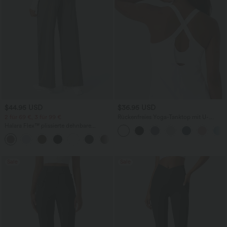
$44.95 USD
$36.95 USD
2 für 69 €, 3 für 99 €
Rückenfreies Yoga-Tanktop mit U-
Ausschnitt, überkreuzten Trägern und
Halara Flex™ plissierte dehnbare
abgerundetem Saum
Stoffhose mit hohem Bund,
+23
Seitentaschen und geradem Bein
Sale
Sale