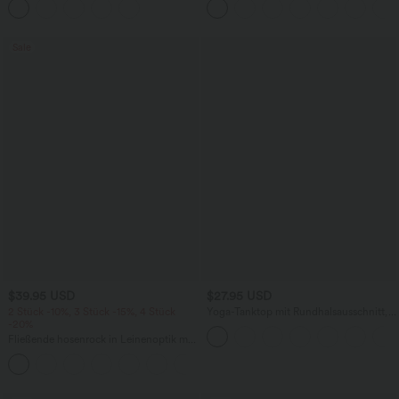
mehreren Taschen
knitterfrei
Sale
$39.95 USD
$27.95 USD
2 Stück -10%, 3 Stück -15%, 4 Stück
Yoga-Tanktop mit Rundhalsausschnitt,
-20%
Rüschen und InstantCool
Fließende hosenrock in Leinenoptik mit
mittelhohem Bund, Seitentaschen und
+1
weitem Bein