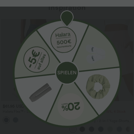
Inspiration
Sale
$61.95 USD
$31.95 USD
$67.95 USD
Halara Flex™ - Lässige Ballon-Joggers
2 Stück -10%, 3 Stück -15%, 4 Stück
aus Denim mit mittelhohem Bund und
-20%
mehreren Taschen
Softlyzero™ Airy - 2-in-1 Yoga-Shorts
mit superhohem Bund, mehreren
Taschen und InstantCool - 17,78 cm