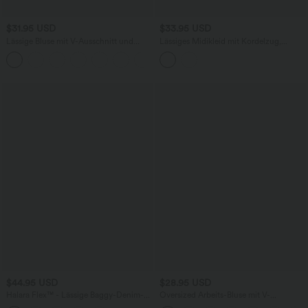
$31.95 USD
$33.95 USD
Lässige Bluse mit V-Ausschnitt und
Lässiges Midikleid mit Kordelzug,
kurzen Puffärmeln
Schlitz und geschwungenem Saum
$44.95 USD
$28.95 USD
Halara Flex™ - Lässige Baggy-Denim-
Oversized Arbeits-Bluse mit V-
Shorts mit hohem Crossover-Bund und
Ausschnitt und kurzen Ärmeln -