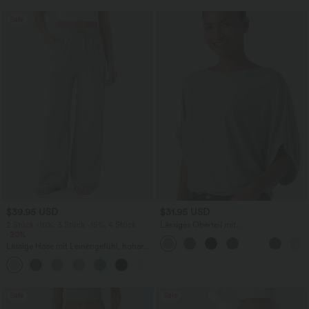
Sale
$39.95 USD
$31.95 USD
2 Stück -10%, 3 Stück -15%, 4 Stück
Lässiges Oberteil mit
-20%
Rundhalsausschnitt und
Fledermausärmeln
Lässige Hose mit Leinengefühl, hoher
Taille, Kordelzug an der Seite und
+15
weitem Bein
Sale
Sale