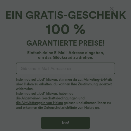
EIN GRATIS-GESCHENK
100 %
GARANTIERTE PREISE!
Einfach deine E-Mail-Adresse eingeben,
um das Glücksrad zu drehen.
Hoppla!
Wir können die von Ihnen gesuchte Seite nicht
Indem du auf „los!“ klicken, stimmen du zu, Marketing-E-Mails
finden.
über Halara zu erhalten. du können Ihre Zustimmung jederzeit
widerrufen.
Indem du auf „los!“ klicken, haben du
Mehr einkaufen
die Allgemeinen Geschäftsbedingungen
und
die Aktivitätsregeln von Halara
gelesen und stimmen ihnen zu
und
erkennen die Datenschutzrichtlinie von Halara an
.
los!