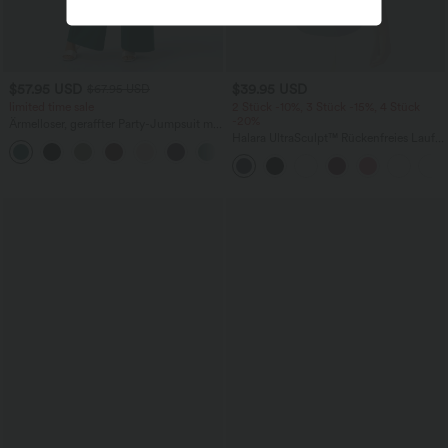
$57.95 USD
$39.95 USD
$67.95 USD
limited time sale
2 Stück -10%, 3 Stück -15%, 4 Stück
-20%
Ärmelloser, geraffter Party-Jumpsuit mit
V-Ausschnitt, Seitentaschen und
Halara UltraSculpt™ Rückenfreies Lauf-
+7
unsichtbarem Reißverschluss - pipi-
Tanktop mit U-Ausschnitt und
praktisch
überkreuztem, abgerundetem Saum