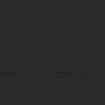
SALE
SALE
$53.95 USD
$44.95 USD
$50.95 USD
2 pieces -10%, 3 pieces -15%, 4 pieces
2 pieces -10%, 3 pieces -15%, 4 pieces
-20%
-20%
Halara Flex™ Midi-Jeansrock mit
Halara Flex™ - Lässige Capri-Jeans mit
hohem Bund, mehreren Taschen und
hohem Bund, mehreren Taschen und
+1
legerem Schnitt, figurbetonter,
geschlitztem Saum - slim
verwaschener Rock
loading...