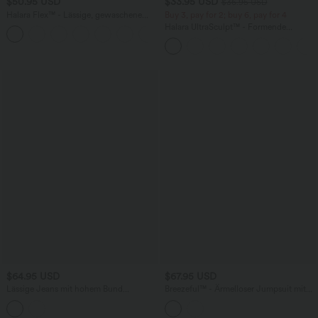
$50.95 USD
$33.95 USD
$36.95 USD
Halara Flex™ - Lässige, gewaschene
Buy 3, pay for 2; buy 6, pay for 4
Bermuda-Shorts aus elastischem Strick-
Halara UltraSculpt™ - Formende
Denim mit hohem Bund, mehreren
Workout-Leggings mit hohem Bund,
Taschen und Rollsaum
Seitentaschen und Bauchkontrolle
$64.95 USD
$67.95 USD
Lässige Jeans mit hohem Bund
Breezeful™ - Ärmelloser Jumpsuit mit
mehreren Taschen und weitem Bein
Seitentaschen - schnelltrocknend, Easy
Peezy Edition