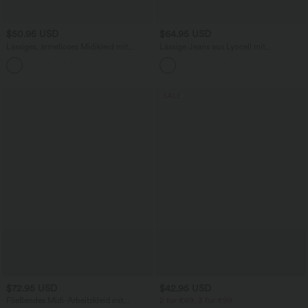
$50.95 USD
$64.95 USD
Lässiges, ärmelloses Midikleid mit
Lässige Jeans aus Lyocell mit
Rundhalsausschnitt, integriertem BH
mittelhohem Bund, mehreren Taschen
und Rüschensaum
und Kordelzug
SALE
$72.95 USD
$42.95 USD
Fließendes Midi-Arbeitskleid mit
2 for €69, 3 for €99