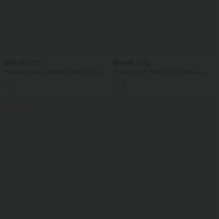
$36.95 USD
$64.95 USD
Figurbetonter, geraffter Maxirock mit
Halara Flex™ Barrel-Leg-Jeans aus
mittelhohem Bund, Streifen,
elastischem Strick-Denim mit niedrigem
Blumenmuster und Bindeband vorne
Bund, Knopf, Reißverschluss und
mehreren Taschen
SALE