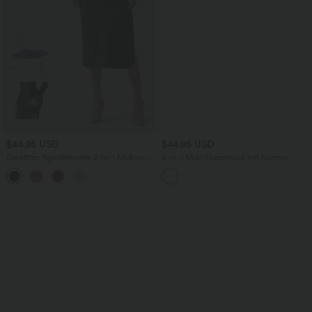
$44.95 USD
$44.95 USD
Geraffter, figurbetonter 2-in-1 Midirock
2-in-1 Midi-Hosenrock mit hohem
aus Kunstleder mit hohem Bund und
Bund, Seitentaschen, Kordelzug und
abgerundetem Saum
kontrastierendem Netz