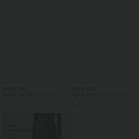
$44.95 USD
$34.95 USD
Lässiges Top mit kurzen Ärmeln,
Lässige, geraffte Shorts mit hohem
integriertem BH, One-Shoulder-Design,
Bund, mehreren Taschen und Poka-Dots
Polka-Dots und abgerundetem Saum
- 7,6 cm