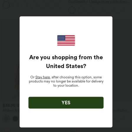
Seitentaschen, Fledermausärmeln und
DayStretch - Lässige Hose mit hohem
Bauchkontrolle
Bund, Seitentaschen und Barrel-Leg
Are you shopping from the
United States
?
Or
Stay here
, after choosing this option, some
products may no longer be available for delivery
to your location.
YES
$33.95 USD
$31.95 USD
Ribbed A-line maxi casual skirt with a
Softlyzero™ Airy - Yoga-Bermudashorts
high waistband and a slit at the hem.
mit hohem Bund, mehreren Taschen
und InstantCool
SALE
SALE