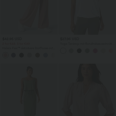
$42.95 USD
$27.95 USD
2 for €69, 3 for €99
Yoga-Tanktop mit Rundhalsausschnitt,
Rüschen und InstantCool
Halara Flex™ dehnbare Stoffhose mit
hohem Bund, Waffelmuster,
+20
Seitentaschen und weitem Bein