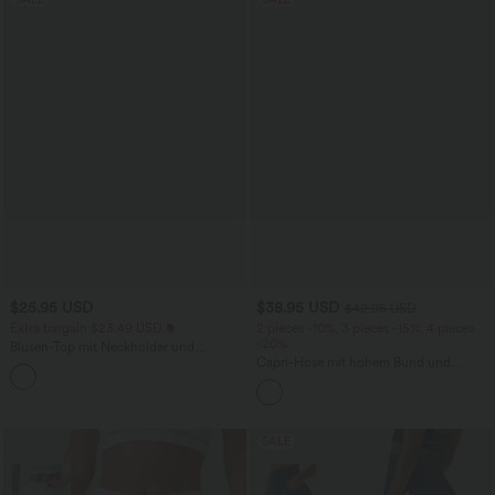
$25.95 USD
$38.95 USD
$42.95 USD
Extra bargain $23.49 USD
2 pieces -10%, 3 pieces -15%, 4 pieces
-20%
Blusen-Top mit Neckholder und
Schlüssellochausschnitt, plissiert,
Capri-Hose mit hohem Bund und
+3
ärmellos, abgerundeter Saum
Seitentaschen - leinenähnliches Material
SALE