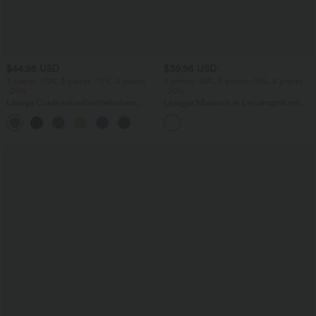
$44.95 USD
$39.95 USD
2 pieces -10%, 3 pieces -15%, 4 pieces
2 pieces -10%, 3 pieces -15%, 4 pieces
-20%
-20%
Lässige Cordhose mit mittelhohem
Lässiger Maxirock in Leinenoptik mit
Bund, Reißverschluss und Seitentaschen
hohem Bund und Kordelzug
+7