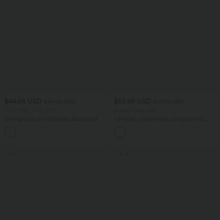
$44.95 USD
$52.95 USD
$48.95 USD
$61.95 USD
2 for €69, 3 for €99
limited time sale
Schlaghose mit mittlerem Bund und
Lässiger, rückenfreier Jumpsuit mit
seitlichen Reißverschlusstaschen
Seitentaschen
+12
SALE
SALE