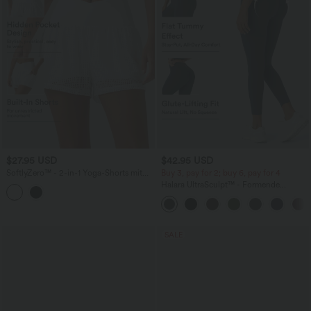
$27.95 USD
$42.95 USD
SoftlyZero™ - 2-in-1 Yoga-Shorts mit
Buy 3, pay for 2; buy 6, pay for 4
hohem Crossover-Bund, mehreren
Halara UltraSculpt™ - Formende
Taschen und Ösen - schnelltrocknend,
Workout-Leggings mit hohem Bund,
7,6 cm
Seitentaschen, Booty-Scrunch und
Bauchkontrolle
SALE