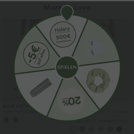
More To Love
SALE
$61.95 USD
$39.95 USD
$67.95 USD
Halara Flex™ - Lässige Ballon-Joggers
2 pieces -10%, 3 pieces -15%, 4 pieces
aus Denim mit mittelhohem Bund und
-20%
mehreren Taschen
Lässige Hose mit Leinengefühl, hoher
Taille, Kordelzug an der Seite und
weitem Bein