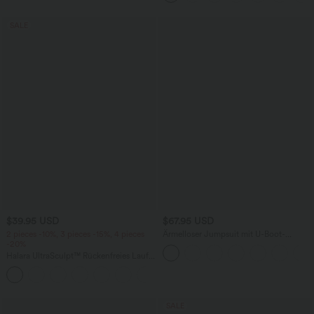
SALE
$39.95 USD
$67.95 USD
2 pieces -10%, 3 pieces -15%, 4 pieces
Ärmelloser Jumpsuit mit U-Boot-
-20%
Ausschnitt, Seitentaschen, seitlichen
Bindebändern, Streifen und InstantCool
Halara UltraSculpt™ Rückenfreies Lauf-
- Easy Peezy Edition
Tanktop mit U-Ausschnitt und
+11
überkreuztem, abgerundetem Saum
SALE