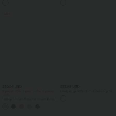
Ärmeln und Kordelzug - Easy Peezy
Edition
SALE
$39.95 USD
$33.95 USD
2 pieces -10%, 3 pieces -15%, 4 pieces
Lässiges, gerafftes 2-in-1 Cami-Top mit
-20%
verstellbaren Trägern und integriertem
BH
Lässige Leinen-Hose mit hohem Bund,
Kordelzug, weitem Bein und Taschen
+5