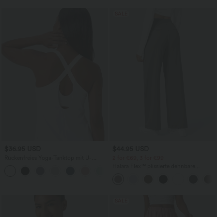
SALE
$36.95 USD
$44.95 USD
Rückenfreies Yoga-Tanktop mit U-
2 for €69, 3 for €99
Ausschnitt, überkreuzten Trägern und
Halara Flex™ plissierte dehnbare
abgerundetem Saum
Stoffhose mit hohem Bund,
Seitentaschen und geradem Bein
SALE