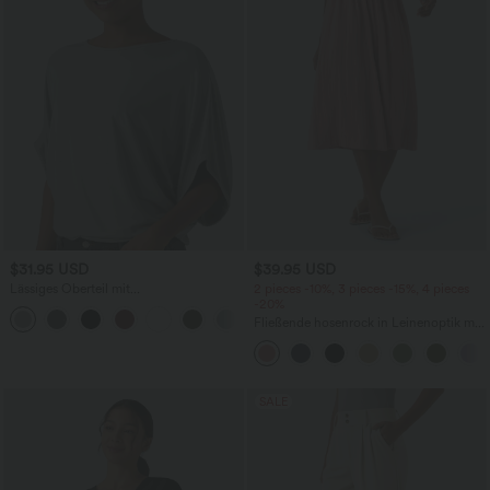
$31.95 USD
$39.95 USD
Lässiges Oberteil mit
2 pieces -10%, 3 pieces -15%, 4 pieces
Rundhalsausschnitt und
-20%
+1
Fledermausärmeln
Fließende hosenrock in Leinenoptik mit
mittelhohem Bund, Seitentaschen und
weitem Bein
SALE