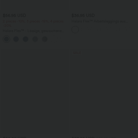
$56.95 USD
$36.95 USD
2 pieces -10%, 3 pieces -15%, 4 pieces
Halara Flex™ Arbeitsleggings aus
-20%
elastischem Strick-Denim mit hohem
Bund und mehreren Taschen
Halara Flex™ - Lässige, gewaschene
Baggy-Jeans aus drapiertem Lyocell mit
mittelhohem Bund, mehreren Taschen
und weitem Bein
SALE