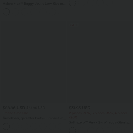
mehreren Taschen
Halara Flex™ Baggy Jeans Low Rise mit
Knopf und Reißverschluss, mehreren
+5
Taschen, weitem Bein
SALE
$28.95 USD
$31.95 USD
$67.95 USD
limited time sale
2 pieces -10%, 3 pieces -15%, 4 pieces
-20%
Ärmelloser, geraffter Party-Jumpsuit mit
V-Ausschnitt, Seitentaschen und
Softlyzero™ Airy - 2-in-1 Yoga-Shorts
+7
unsichtbarem Reißverschluss - pipi-
mit superhohem Bund, mehreren
praktisch
Taschen und InstantCool - 17,78 cm