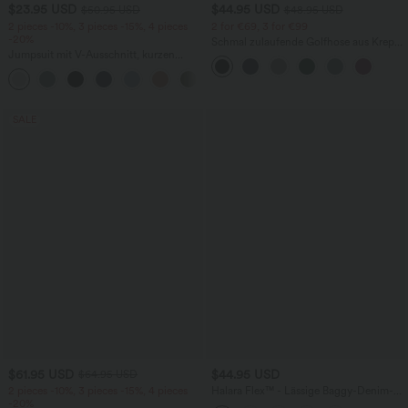
$23.95 USD
$44.95 USD
$50.95 USD
$48.95 USD
2 pieces -10%, 3 pieces -15%, 4 pieces
2 for €69, 3 for €99
-20%
Schmal zulaufende Golfhose aus Krepp
Jumpsuit mit V-Ausschnitt, kurzen
mit hohem Bund und Seitentaschen
Ärmeln, plissierten Seitentaschen und
+5
weitem Bein, fließendem Waffelmuster
SALE
$61.95 USD
$44.95 USD
$64.95 USD
2 pieces -10%, 3 pieces -15%, 4 pieces
Halara Flex™ - Lässige Baggy-Denim-
-20%
Shorts mit hohem Crossover-Bund und