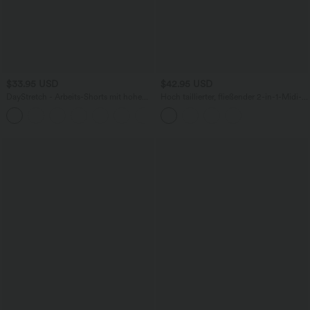
$33.95 USD
$42.95 USD
DayStretch - Arbeits-Shorts mit hohem
Hoch taillierter, fließender 2-in-1-Midi-
Bund, Seitentaschen und weitem Bein
Tanzrock mit Seitentasche
+11