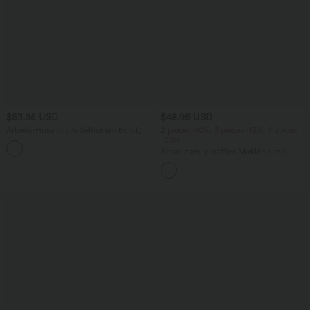
$53.95 USD
$48.95 USD
Arbeits-Hose mit mittelhohem Bund,
2 pieces -10%, 3 pieces -15%, 4 pieces
Seitentaschen und Barrel-Leg
-20%
+3
Ärmelloses, gerafftes Midikleid mit
eckigem Ausschnitt, integriertem BH
und überkreuztem Rückendesign