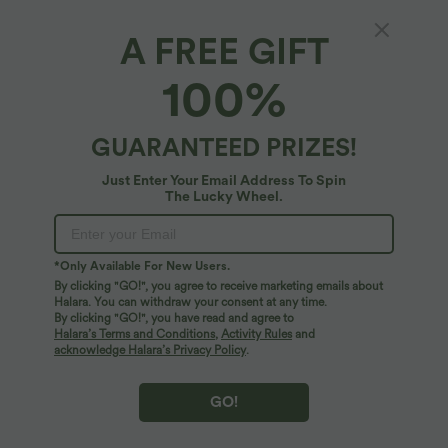
A FREE GIFT
100%
GUARANTEED PRIZES!
Just Enter Your Email Address To Spin
The Lucky Wheel.
Oops!
We can't seem to find the page you're looking for.
*Only Available For New Users.
By clicking "GO!", you agree to receive marketing emails about
Halara. You can withdraw your consent at any time.
By clicking "GO!", you have read and agree to
Shop More
Halara’s Terms and Conditions
,
Activity Rules
and
acknowledge Halara’s Privacy Policy
.
GO!