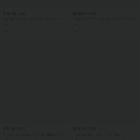
$36.95 USD
$56.95 USD
Lässiges, ärmelloses Tank-Kleid mit
Halara Flex™ - Lässige Jeans mit hohem
Rundhalsausschnitt und Seitentaschen
Crossover-Bund, Seitentaschen,
Bauchkontrolle und geradem Bein
$31.95 USD
$56.95 USD
Ärmellose, oversized Büro-Bluse mit V-
Lässiger Jumpsuit mit U-Boot-
Ausschnitt - knitterfrei
Ausschnitt, Seitentaschen, kurzen