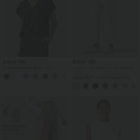
$28.95 USD
$33.95 USD
Oversized Arbeits-Bluse mit V-
2 pieces -10%, 3 pieces -15%, 4 pieces
Ausschnitt und kurzen Ärmeln -
-20%
+1
knitterfrei
Halara Flex™ - Schmal zulaufende
Bürohose mit hohem Bund,
Seitentaschen und Waffelstoff
SALE