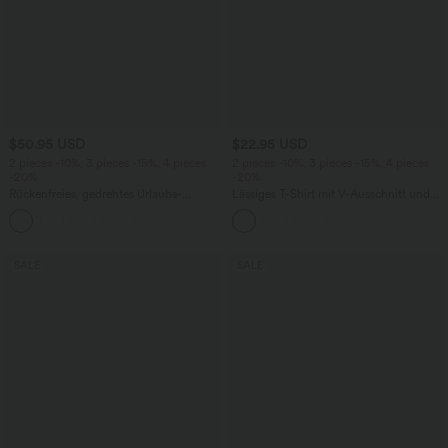
$50.95 USD
$22.95 USD
2 pieces -10%, 3 pieces -15%, 4 pieces
2 pieces -10%, 3 pieces -15%, 4 pieces
-20%
-20%
Rückenfreies, gedrehtes Urlaubs-
Lässiges T-Shirt mit V-Ausschnitt und
Maxikleid mit Seitentaschen und Schlitz
kurzen Ärmeln
+8
SALE
SALE