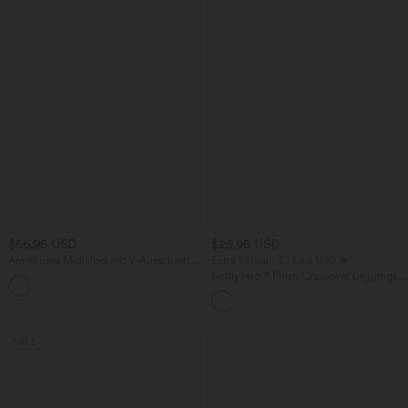
$56.95 USD
$25.95 USD
Ärmelloses Midikleid mit V-Ausschnitt,
Extra bargain $23.49 USD
Seitentaschen und Reißverschluss
Softlyzero™ Plush Crossover Leggings
mit Taschen
SALE