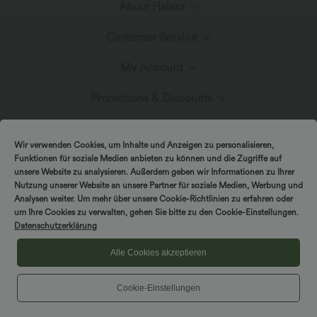
About Halara
Customer Service
Meet Halara
My Account
Help Center
Fabric Innovation
Promotions & Discounts
Log In or Register
Contact Us
Blog
Halara Coupons & Discounts
Wir verwenden Cookies, um Inhalte und Anzeigen zu personalisieren,
Order History
Funktionen für soziale Medien anbieten zu können und die Zugriffe auf
Shipping & Customs
unsere Website zu analysieren. Außerdem geben wir Informationen zu Ihrer
Presse
Ambassadors
Nutzung unserer Website an unsere Partner für soziale Medien, Werbung und
Track Your Order
Analysen weiter. Um mehr über unsere Cookie-Richtlinien zu erfahren oder
um Ihre Cookies zu verwalten, gehen Sie bitte zu den Cookie-Einstellungen.
Return Policy
|
|
Copyright © 2026 Halara
Privacy Policy
Cookie Policy
Datenschutzerklärung
Affiliate Program
|
|
Coupon Policy
Terms And Conditions
Accessibility Statement
Account Details
Alle Cookies akzeptieren
Sizing Help
Cookies Settings
Cookie-Einstellungen
Change Password
Sitemap