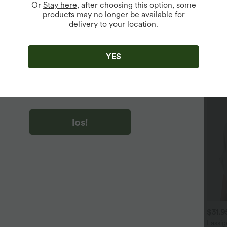
Or
Stay here
, after choosing this option, some
products may no longer be available for
delivery to your location.
u auf „los!“ klicken, stimmen du zu, Marketing-E-Mails über
zu erhalten. du können Ihre Zustimmung jederzeit widerrufen.
YES
u auf „los!“ klicken, haben du
lgemeinen Geschäftsbedingungen
und
ivitätsregeln von Halara
gelesen und stimmen ihnen zu und
n die Datenschutzrichtlinie von Halara an
.
los!
$36.95 USD
$44.95 USD
$31.
ückenfreies Yoga-Tanktop
2 für 69 €, 3 für 99 €
Lässig