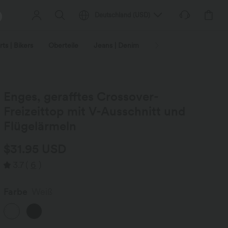
Deutschland
(
USD
)
ts | Bikers
Oberteile
Jeans | Denim
Leggings
Plus-Size
Enges, gerafftes Crossover-
Freizeittop mit V-Ausschnitt und
Flügelärmeln
$31.95 USD
3.7
(
6
)
Farbe
Weiß