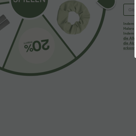
Indem d
Halara 
Indem d
Mehr zum Verlieben
Ähnliche Kleidungsstile
die Al
die Akt
erkenne
$61.95 USD
$39.95 USD
$67.95 USD
Halara Flex™ - Lässige
2 Stück -10%, 3 Stück -15%, 4
R