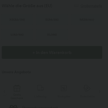
Wähle die Größe aus
(EU)
Größentabelle
XS
(
32/34
)
S
(
34/36
)
M
(
38/40
)
L
(
42/44
)
XL
(
46
)
+ In den Warenkorb
Unsere Angebote
Gratis
Lieferung
Rückgabe
Gutscheine
Li
Geschenk
Kostenloser Standard-Versand