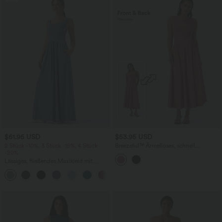
$61.95 USD
$53.95 USD
2 Stück -10%, 3 Stück -15%, 4 Stück
Breezeful™ Ärmelloses, schnell
-20%
trocknendes Maxi-Freizeitkleid mit
Aussparungen– vorne und hinten
Lässiges, fließendes Maxikleid mit
tragbar
Seitentaschen