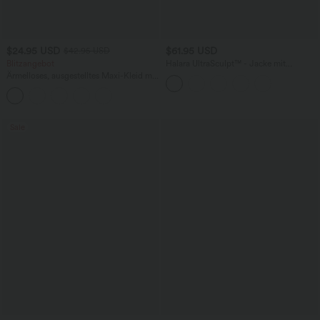
$24.95 USD
$61.95 USD
$42.95 USD
Blitzangebot
Halara UltraSculpt™ - Jacke mit
Stehkragen, Seitentaschen, langen
Ärmelloses, ausgestelltes Maxi-Kleid mit
Ärmeln, Daumenlöchern und
Rundhalsausschnitt und Knöpfen
Leopardenmuster
Sale