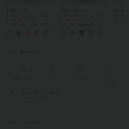
$48.95 USD
$61.95 USD
$42.95
2 Stück -10%, 3 Stück -15%, 4
2 Stück -10%, 3 Stück -15%, 4
Breezeful
Stück -20%
Stück -20%
2-in-1 Ma
Bund, Hi
Rückenfreies, fließendes Maxi-
Lässiges, fließendes Maxikleid
Rüschen -
Tankkleid mit U-Ausschnitt und
mit Seitentaschen
Rock mit 
+11
Schlitz
Unsere Angebote
Gratis
Lieferung
Rückgabe
Gutscheine
k
Geschenk
Kostenloser Standard-Versand
bei Bestellung ab $77 USD
PRODUKT ID: 02841576