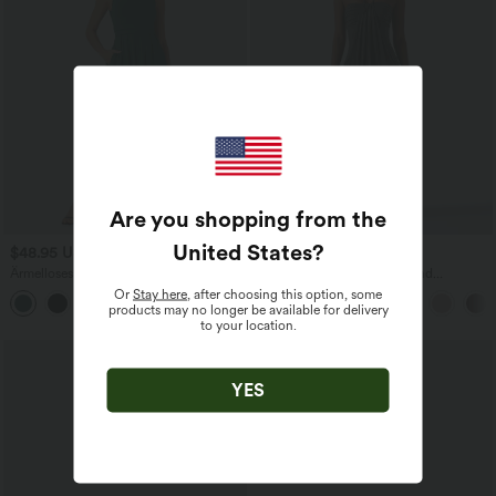
Are you shopping from the
United States
?
$48.95 USD
$50.95 USD
Ärmelloses Freizeit-Maxikleid mit
Maxikleid mit Neckholder und
Seitentaschen, Stehkragen und
Seitentaschen
Or
Stay here
, after choosing this option, some
ausgestelltem Bein
products may no longer be available for delivery
to your location.
YES