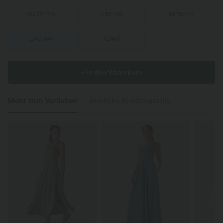
XS
(
32/34
)
S
(
34/36
)
M
(
38/40
)
L
(
42/44
)
XL
(
46
)
+ In den Warenkorb
Mehr zum Verlieben
Ähnliche Kleidungsstile