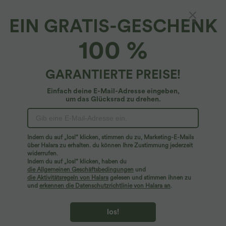
EIN GRATIS-GESCHENK
Rückenfreies, fließendes Maxikleid mit U-
100 %
Ausschnitt, Trägern und Schlitz
4.6
(
316
)
GARANTIERTE PREISE!
$53.95 USD
Einfach deine E-Mail-Adresse eingeben,
um das Glücksrad zu drehen.
Indem du auf „los!“ klicken, stimmen du zu, Marketing-E-Mails
über Halara zu erhalten. du können Ihre Zustimmung jederzeit
widerrufen.
Indem du auf „los!“ klicken, haben du
die Allgemeinen Geschäftsbedingungen
und
die Aktivitätsregeln von Halara
gelesen und stimmen ihnen zu
und
erkennen die Datenschutzrichtlinie von Halara an
.
los!