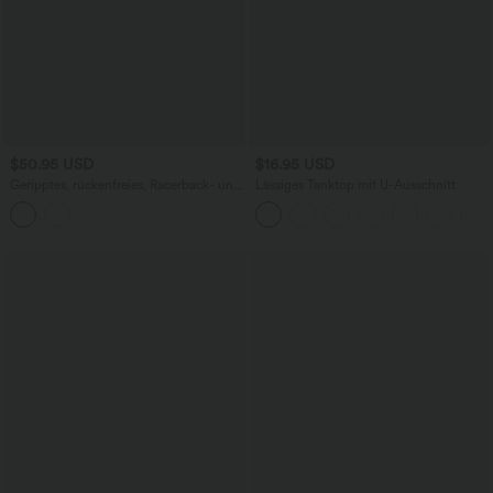
$50.95 USD
$16.95 USD
Geripptes, rückenfreies, Racerback- und
Lässiges Tanktop mit U-Ausschnitt
Schlitz-Maxikleid mit
Rundhalsausschnitt und lässigem
Schnitt