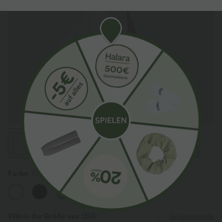
Farbe
Weiß
Wähle die Größe aus
(EU)
Größentabelle