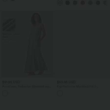
G Cups
$61.95 USD
$53.95 USD
Ärmelloses, fließendes Maxikleid aus
Figurbetontes Maxikleid mit V-
Leinenmischgewebe mit U-Ausschnitt,
Ausschnitt und integriertem BH
Seitentaschen und verdrehtem
Rückendesign