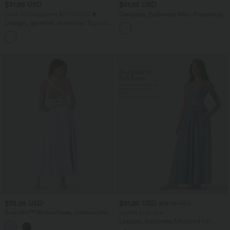
$31.95 USD
$61.95 USD
Extra Schnäppchen $29.10 USD
Geripptes, fließendes Maxi-Freizeitkleid
mit U-Boot-Ausschnitt, Rüschen und
Lässiges, gerafftes, ärmelloses Top mit
Seitentaschen
tiefem V-Ausschnitt, Neckholder und
Kordelzug
$72.95 USD
$61.95 USD
$72.95 USD
Breezeful™ Rückenfreies, überkreuztes,
limited time sale
schnelltrocknendes Maxi-Freizeitkleid
Lässiges, fließendes Maxikleid mit
mit Seitentaschen
Seitentaschen und integriertem BH - E-