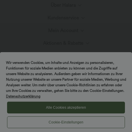
Über Halara
Kundenservice
Lerne Halara kennen
Mein Account
Live-Chat
Stoffinnovation
Aktionen & Rabatte
Anmelden oder Registrieren
Kontakt
Blog
Halara-Gutscheine & Rabatte
Wir verwenden Cookies, um Inhalte und Anzeigen zu personalisieren,
Bestellverlauf
Funktionen für soziale Medien anbieten zu können und die Zugriffe auf
Versand & Zoll
unsere Website zu analysieren. Außerdem geben wir Informationen zu Ihrer
Presse
Markenbotschafter
Nutzung unserer Website an unsere Partner für soziale Medien, Werbung und
Analysen weiter. Um mehr über unsere Cookie-Richtlinien zu erfahren oder
Bestellung verfolgen
um Ihre Cookies zu verwalten, gehen Sie bitte zu den Cookie-Einstellungen.
Rückgabebedingungen
|
Copyright © 2026 Halara
Datenschutzerklärung
Cookie-Richtlinien
Datenschutzerklärung
Affiliate-Programme
|
|
COUPON-RICHTLINIEN
Allgemeine Geschäftsbedingungen
Kontodetails
Alle Cookies akzeptieren
FAQs
|
Barrierefreiheitserklärung
Cookies-Einstellungen
Cookie-Einstellungen
Passwort ändern
Größenhilfe