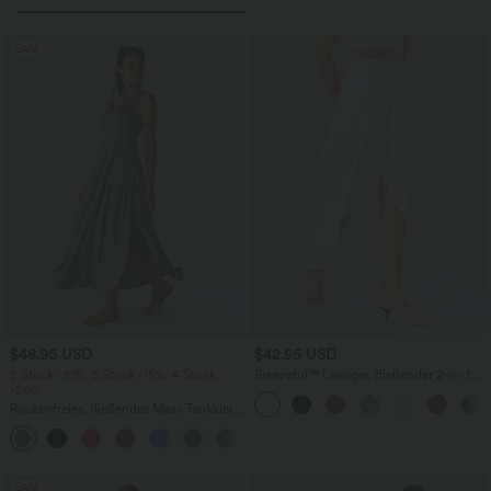
Sale
$48.95 USD
$42.95 USD
2 Stück -10%, 3 Stück -15%, 4 Stück
Breezeful™ Lässiger, fließender 2-in-1
-20%
Maxirock mit hohem Bund, High-Low-
Design und Rüschen -
Rückenfreies, fließendes Maxi-Tankkleid
schnelltrocknend, Rock mit integrierter
mit U-Ausschnitt und Schlitz
Hose lang
+11
Sale