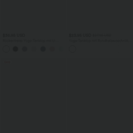
$36.95 USD
$23.95 USD
$27.95 USD
Rückenfreies Yoga-Tanktop mit U-
Yoga-Tanktop mit Rundhalsausschnitt,
Ausschnitt, überkreuzten Trägern und
Rüschen und InstantCool
abgerundetem Saum
Sale