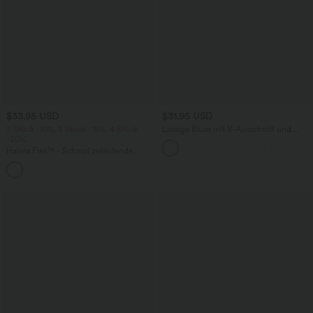
$33.95 USD
$31.95 USD
2 Stück -10%, 3 Stück -15%, 4 Stück
Lässige Bluse mit V-Ausschnitt und
-20%
kurzen Puffärmeln
Halara Flex™ - Schmal zulaufende
Bürohose mit hohem Bund,
+8
Seitentaschen und Waffelstoff