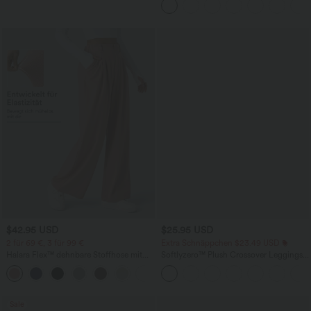
überkreuztem, abgerundetem Saum
$42.95 USD
$25.95 USD
2 für 69 €, 3 für 99 €
Extra Schnäppchen $23.49 USD
Halara Flex™ dehnbare Stoffhose mit
Softlyzero™ Plush Crossover Leggings
hohem Bund, Waffelmuster,
mit Taschen
+20
Seitentaschen und weitem Bein
Sale