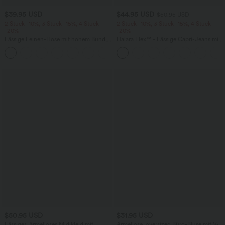
$39.95 USD
$44.95 USD
$50.95 USD
2 Stück -10%, 3 Stück -15%, 4 Stück
2 Stück -10%, 3 Stück -15%, 4 Stück
-20%
-20%
Lässige Leinen-Hose mit hohem Bund,
Halara Flex™ - Lässige Capri-Jeans mit
Kordelzug, weitem Bein und Taschen
hohem Bund, mehreren Taschen und
+5
geschlitztem Saum - slim
$50.95 USD
$31.95 USD
Lässiges, ärmelloses Midikleid mit
Ärmellose, oversized Büro-Bluse mit V-