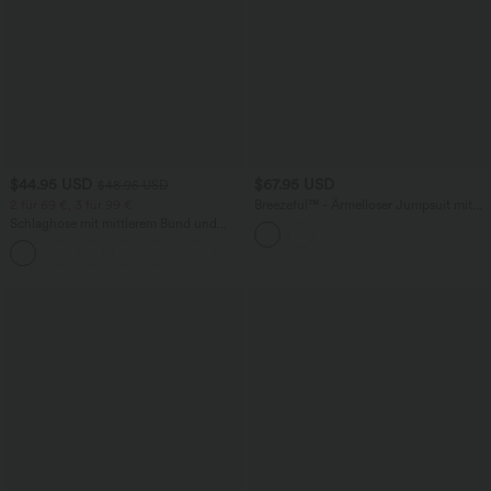
$44.95 USD
$67.95 USD
$48.95 USD
2 für 69 €, 3 für 99 €
Breezeful™ - Ärmelloser Jumpsuit mit
Seitentaschen - schnelltrocknend, Easy
Schlaghose mit mittlerem Bund und
Peezy Edition
seitlichen Reißverschlusstaschen
+12