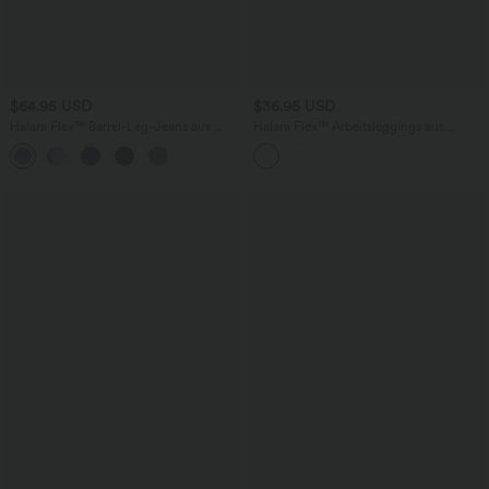
$64.95 USD
$36.95 USD
Halara Flex™ Barrel-Leg-Jeans aus
Halara Flex™ Arbeitsleggings aus
elastischem Strick-Denim mit niedrigem
elastischem Strick-Denim mit hohem
Bund, Knopf, Reißverschluss und
Bund und mehreren Taschen
mehreren Taschen