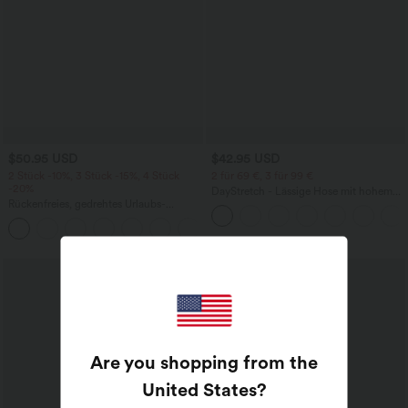
$50.95 USD
$42.95 USD
2 Stück -10%, 3 Stück -15%, 4 Stück
2 für 69 €, 3 für 99 €
-20%
DayStretch - Lässige Hose mit hohem
Rückenfreies, gedrehtes Urlaubs-
Bund, Seitentaschen und Barrel-Leg
Maxikleid mit Seitentaschen und Schlitz
+8
Are you shopping from the
United States
?