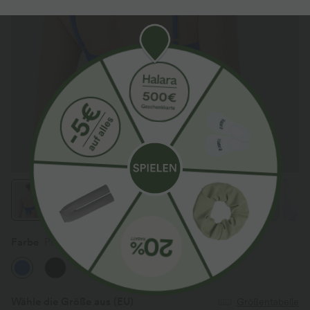
Farbe
Pure Tile Blue
Wähle die Größe aus
(EU)
Größentabelle