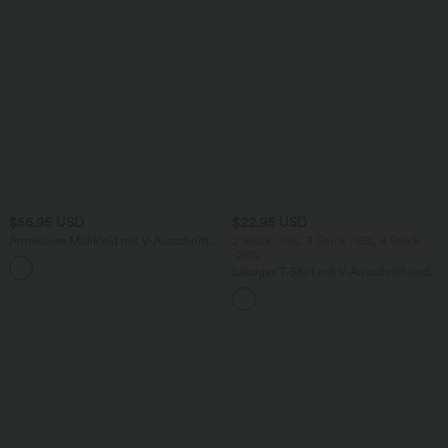
$56.95 USD
$22.95 USD
Ärmelloses Midikleid mit V-Ausschnitt,
2 Stück -10%, 3 Stück -15%, 4 Stück
Seitentaschen und Reißverschluss
-20%
Lässiges T-Shirt mit V-Ausschnitt und
kurzen Ärmeln