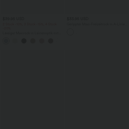
$39.95 USD
$33.95 USD
2 Stück -10%, 3 Stück -15%, 4 Stück
Gerippter Maxi-Freizeitrock in A-Linie
-20%
mit hohem Bund und Schlitzsaum
Lässiger Maxirock in Leinenoptik mit
hohem Bund und Kordelzug