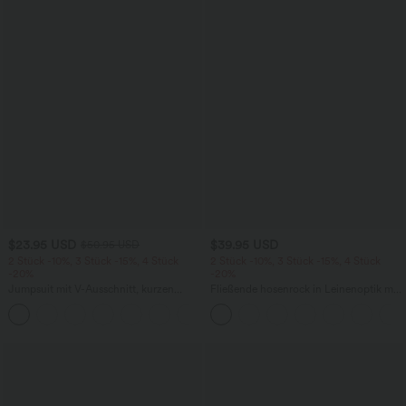
$23.95 USD
$39.95 USD
$50.95 USD
2 Stück -10%, 3 Stück -15%, 4 Stück
2 Stück -10%, 3 Stück -15%, 4 Stück
-20%
-20%
Jumpsuit mit V-Ausschnitt, kurzen
Fließende hosenrock in Leinenoptik mit
Ärmeln, plissierten Seitentaschen und
mittelhohem Bund, Seitentaschen und
+5
weitem Bein, fließendem Waffelmuster
weitem Bein