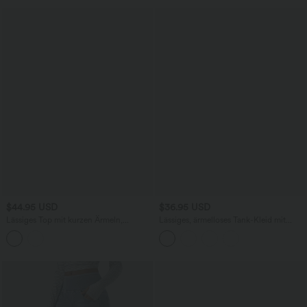
$44.95 USD
$36.95 USD
Lässiges Top mit kurzen Ärmeln,
Lässiges, ärmelloses Tank-Kleid mit
integriertem BH, One-Shoulder-Design,
Rundhalsausschnitt und Seitentaschen
Polka-Dots und abgerundetem Saum