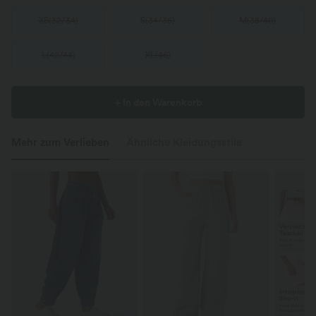
XS
(
32/34
)
S
(
34/36
)
M
(
38/40
)
L
(
42/44
)
XL
(
46
)
+ In den Warenkorb
Mehr zum Verlieben
Ähnliche Kleidungsstile