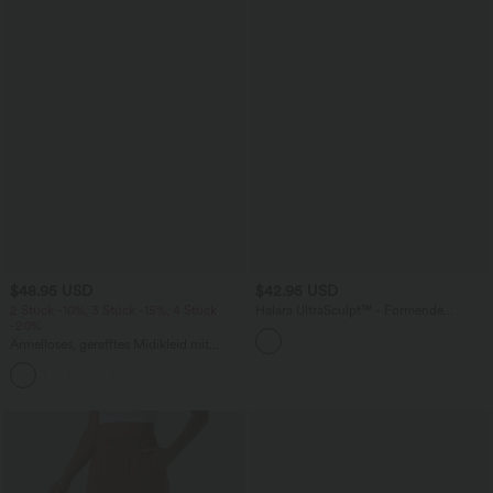
$48.95 USD
$42.95 USD
2 Stück -10%, 3 Stück -15%, 4 Stück
Halara UltraSculpt™ - Formende
-20%
Workout-Leggings mit hohem Bund,
Seitentaschen, Booty-Scrunch und
Ärmelloses, gerafftes Midikleid mit
Bauchkontrolle
eckigem Ausschnitt, integriertem BH
und überkreuztem Rückendesign