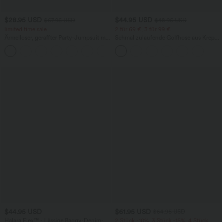
$28.95 USD
$44.95 USD
$67.95 USD
$48.95 USD
limited time sale
2 für 69 €, 3 für 99 €
Ärmelloser, geraffter Party-Jumpsuit mit
Schmal zulaufende Golfhose aus Krepp
V-Ausschnitt, Seitentaschen und
mit hohem Bund und Seitentaschen
+7
unsichtbarem Reißverschluss - pipi-
praktisch
$44.95 USD
$61.95 USD
$64.95 USD
Halara Flex™ - Lässige Baggy-Denim-
2 Stück -10%, 3 Stück -15%, 4 Stück