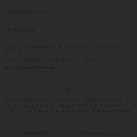
Passform & Features
eingenähter BH
Schnürung
Schwimmen
gekürzt
Stoff & Pflege
ärmellos
Vier-Wege-Stretch
Kostenloser Standardversand bei einer Bestellung über
$77.37 USD
Einfache Rückgabe innerhalb von 30 Tagen
Einfache Bezahlung
Einige Artikel werden mit Markenlogo geliefert, andere ohne.
Ob ein Logo enthalten ist, kann je nach Produkt variieren.
Auch Stil und Farben können leicht abweichen.
Mehr erfahren
Inspiration
Bewertungen(9)