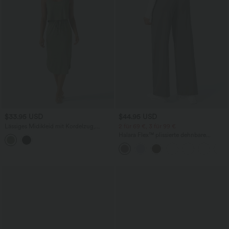
$33.95 USD
$44.95 USD
Lässiges Midikleid mit Kordelzug,
2 für 69 €, 3 für 99 €
Schlitz und geschwungenem Saum
Halara Flex™ plissierte dehnbare
Stoffhose mit hohem Bund,
Seitentaschen und geradem Bein