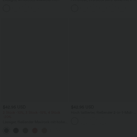
Rundhalsausschnitt, integriertem BH
Ausschnitt - knitterfrei
und Rüschensaum
$42.95 USD
$42.95 USD
2 Stück -10%, 3 Stück -15%, 4 Stück
Hoch taillierter, fließender 2-in-1-Midi-
-20%
Tanzrock mit Seitentasche
Lässiger, fließender Maxirock mit hohem
Bund und Raffung
+3