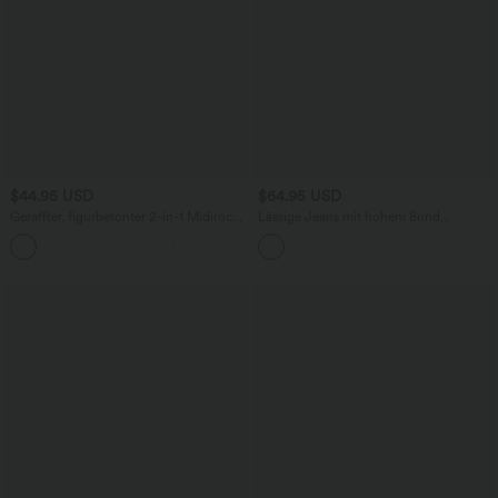
$44.95 USD
$64.95 USD
Geraffter, figurbetonter 2-in-1 Midirock
Lässige Jeans mit hohem Bund
aus Kunstleder mit hohem Bund und
mehreren Taschen und weitem Bein
abgerundetem Saum