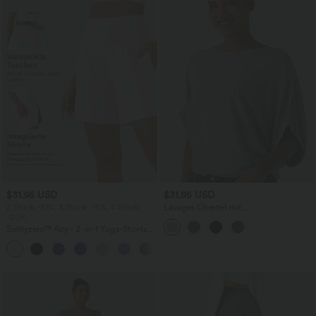
$31.95 USD
$31.95 USD
2 Stück -10%, 3 Stück -15%, 4 Stück
Lässiges Oberteil mit
-20%
Rundhalsausschnitt und
Fledermausärmeln
Softlyzero™ Airy - 2-in-1 Yoga-Shorts
mit superhohem Bund, mehreren
+23
Taschen und InstantCool - 17,78 cm