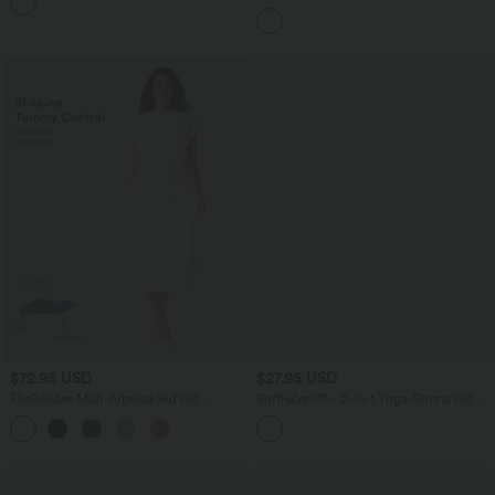
und Kordelzug
Seitentaschen
$72.95 USD
$27.95 USD
Fließendes Midi-Arbeitskleid mit
SoftlyZero™ - 2-in-1 Yoga-Shorts mit
Seitentaschen, Fledermausärmeln und
hohem Crossover-Bund, mehreren
Bauchkontrolle
Taschen und Ösen - schnelltrocknend,
7,6 cm