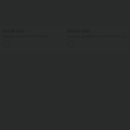
$56.95 USD
$33.95 USD
Lässiger Jumpsuit mit U-Boot-
Lässiges, gerafftes 2-in-1 Cami-Top mit
Ausschnitt, Seitentaschen, kurzen
verstellbaren Trägern und integriertem
Ärmeln und Kordelzug - Easy Peezy
BH
Edition