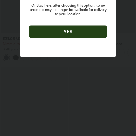
Or
Stay here
, after choosing this option, some
products may no longer be available for delivery
to your location.
YES
$31.95 USD
$67.95 USD
Nimm 3, zahle 2; nimm 6, zahle 4
Ärmelloser Jumpsuit mit U-Boot-
Ausschnitt, Seitentaschen, seitlichen
Softlyzero™ Airy - Yoga-Bermudashorts
Bindebändern, Streifen und InstantCool
mit hohem Bund, mehreren Taschen
- Easy Peezy Edition
+16
und InstantCool