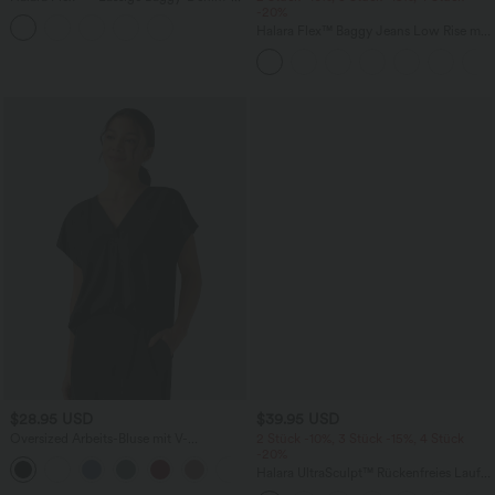
Shorts mit hohem Crossover-Bund und
-20%
mehreren Taschen
Halara Flex™ Baggy Jeans Low Rise mit
Knopf und Reißverschluss, mehreren
Taschen, weitem Bein
$28.95 USD
$39.95 USD
Oversized Arbeits-Bluse mit V-
2 Stück -10%, 3 Stück -15%, 4 Stück
Ausschnitt und kurzen Ärmeln -
-20%
+1
knitterfrei
Halara UltraSculpt™ Rückenfreies Lauf-
Tanktop mit U-Ausschnitt und