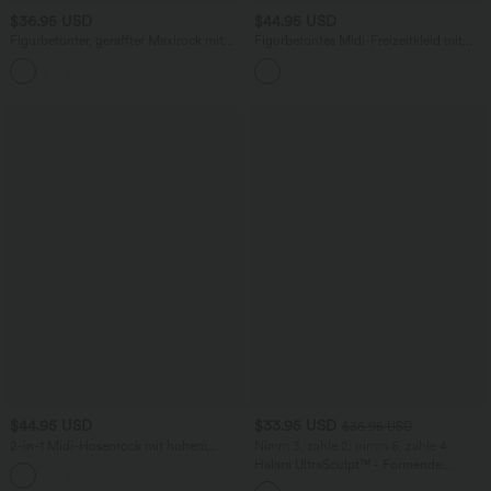
$36.95 USD
$44.95 USD
Figurbetonter, geraffter Maxirock mit
Figurbetontes Midi-Freizeitkleid mit
mittelhohem Bund, Streifen,
Schlitz, rückenfreiem Korsett mit
Blumenmuster und Bindeband vorne
quadratischem Ausschnitt und Rüschen
$44.95 USD
$33.95 USD
$36.95 USD
2-in-1 Midi-Hosenrock mit hohem
Nimm 3, zahle 2; nimm 6, zahle 4
Bund, Seitentaschen, Kordelzug und
Halara UltraSculpt™ - Formende
+15
kontrastierendem Netz
Workout-Leggings mit hohem Bund,