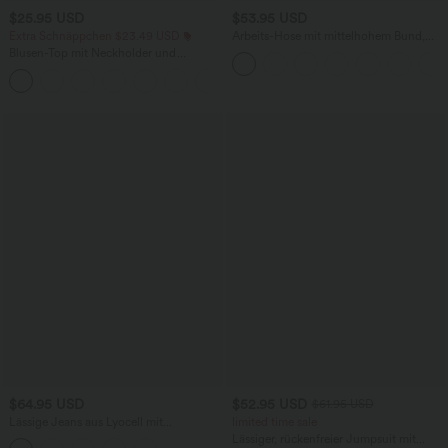
$25.95 USD
$53.95 USD
Extra Schnäppchen $23.49 USD
Arbeits-Hose mit mittelhohem Bund,
Seitentaschen und Barrel-Leg
Blusen-Top mit Neckholder und
Schlüssellochausschnitt, plissiert,
+3
ärmellos, abgerundeter Saum
$64.95 USD
$52.95 USD
$61.95 USD
Lässige Jeans aus Lyocell mit
limited time sale
mittelhohem Bund, mehreren Taschen
Lässiger, rückenfreier Jumpsuit mit