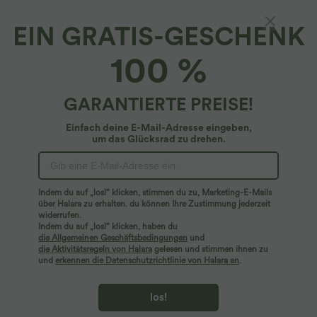
EIN GRATIS-GESCHENK
Bikinioberteil mit verdrehtem Bindeband
100 %
hinten und verstellbaren Trägern
4.4
(
9
)
GARANTIERTE PREISE!
$19.95 USD
$22.95 USD
Einfach deine E-Mail-Adresse eingeben,
um das Glücksrad zu drehen.
Indem du auf „los!“ klicken, stimmen du zu, Marketing-E-Mails
über Halara zu erhalten. du können Ihre Zustimmung jederzeit
widerrufen.
Indem du auf „los!“ klicken, haben du
die Allgemeinen Geschäftsbedingungen
und
die Aktivitätsregeln von Halara
gelesen und stimmen ihnen zu
und
erkennen die Datenschutzrichtlinie von Halara an
.
los!