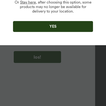
Or
Stay here
, after choosing this option, some
products may no longer be available for
delivery to your location.
u auf „los!“ klicken, stimmen du zu, Marketing-E-Mails über
zu erhalten. du können Ihre Zustimmung jederzeit widerrufen.
YES
u auf „los!“ klicken, haben du
lgemeinen Geschäftsbedingungen
und
ivitätsregeln von Halara
gelesen und stimmen ihnen zu und
n die Datenschutzrichtlinie von Halara an
.
los!