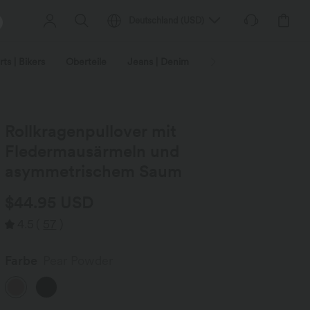
Deutschland
(
USD
)
ts | Bikers
Oberteile
Jeans | Denim
Leggings
Plus-Size
Rollkragenpullover mit
Fledermausärmeln und
asymmetrischem Saum
$44.95 USD
4.5
(
57
)
Farbe
Pear Powder