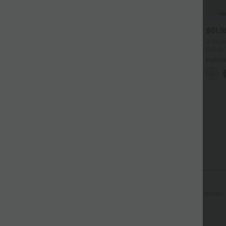
$39.95 USD
$31.95 USD
$61.
 Stück -10%, 3 Stück -15%, 4
Lässiges Oberteil mit
2 Stüc
tück -20%
Rundhalsausschnitt und
Stück
+5
Fledermausärmeln
ässige Hose mit
Halar
einengefühl, hoher Taille,
Low R
+19
ordelzug an der Seite und
Reißv
eitem Bein
Tasch
ftlang
langärmlig
Vier-Wege-Stretch
Strickjacken