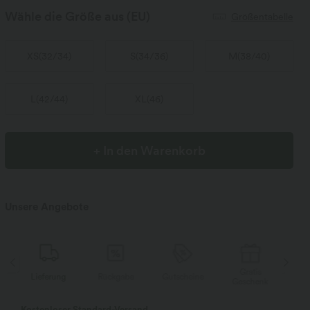
Wähle die Größe aus
(EU)
Größentabelle
XS
(
32/34
)
S
(
34/36
)
M
(
38/40
)
L
(
42/44
)
XL
(
46
)
+ In den Warenkorb
Unsere Angebote
Gratis
Lieferung
Rückgabe
Gutscheine
Li
Geschenk
Kostenloser Standard-Versand