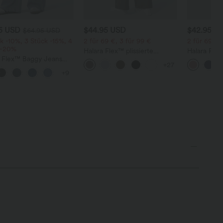
95 USD
$44.95 USD
$42.95 U
$64.95 USD
k -10%, 3 Stück -15%, 4
2 für 69 €, 3 für 99 €
2 für 69 €,
 -20%
Halara Flex™ plissierte
Halara Fle
a Flex™ Baggy Jeans
dehnbare Stoffhose mit
Stoffhose 
+27
ise mit Knopf und
hohem Bund, Seitentaschen
Waffelmust
+9
erschluss, mehreren
und geradem Bein
und weitem
en, weitem Bein