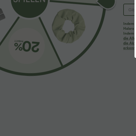
Indem d
Halara 
Indem d
die Al
die Akt
erkenne