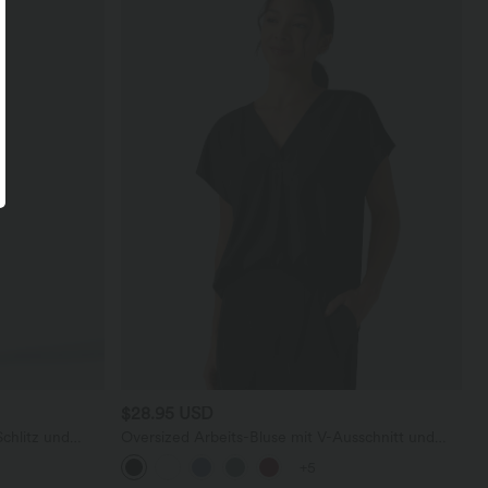
$28.95 USD
Schlitz und
Oversized Arbeits-Bluse mit V-Ausschnitt und
kurzen Ärmeln - knitterfrei
+5