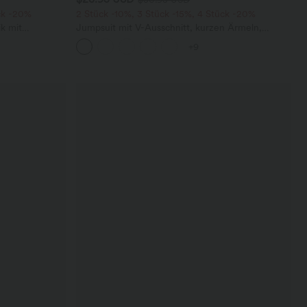
ck -20%
2 Stück -10%, 3 Stück -15%, 4 Stück -20%
k mit
Jumpsuit mit V-Ausschnitt, kurzen Ärmeln,
 und weitem
plissierten Seitentaschen und weitem Bein,
+9
fließendem Waffelmuster