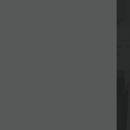
$39.95 USD
eil mit Rundhalsausschnitt und
2 Stück -10%, 3 Stück -15%, 4 Stü
eln
Lässige Hose mit Leinengefühl, hoh
+5
Kordelzug an der Seite und weite
+19