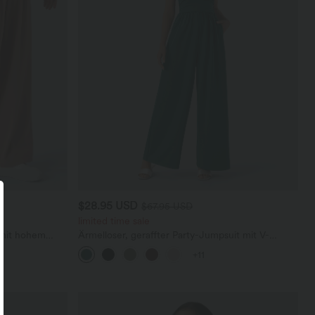
$28.95 USD
$67.95 USD
limited time sale
 mit hohem
Ärmelloser, geraffter Party-Jumpsuit mit V-
en und weitem
Ausschnitt, Seitentaschen und unsichtbarem
+11
Reißverschluss - pipi-praktisch