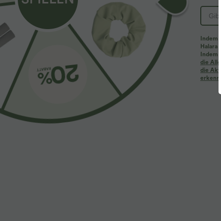
Indem d
Halara 
Indem d
die Al
die Akt
erkenne
$44.95 USD
$36.95 USD
Halara Flex™ - Lässige Baggy-Denim-Shorts mit
Rückenfreies Y
hohem Crossover-Bund und mehreren Taschen
überkreuzten 