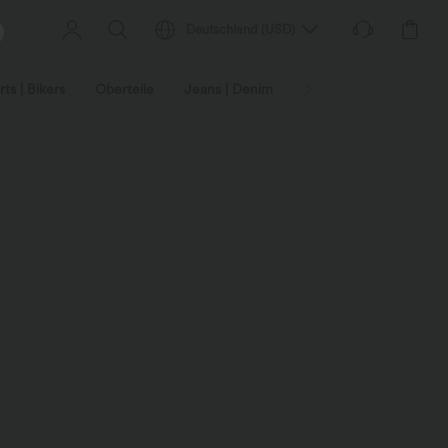
Deutschland
(
USD
)
ts | Bikers
Oberteile
Jeans | Denim
Leggings
Plus-Size