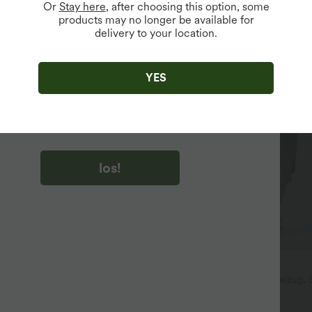
Or
Stay here
, after choosing this option, some
products may no longer be available for
delivery to your location.
u auf „los!“ klicken, stimmen du zu, Marketing-E-Mails über
zu erhalten. du können Ihre Zustimmung jederzeit widerrufen.
YES
u auf „los!“ klicken, haben du
lgemeinen Geschäftsbedingungen
und
ivitätsregeln von Halara
gelesen und stimmen ihnen zu und
n die Datenschutzrichtlinie von Halara an
.
los!
$33.95 USD
oga-Tanktop mit U-Ausschnitt,
Lässiges Midikleid mit Kordelzug, 
Trägern und abgerundetem Saum
geschwungenem Saum
+4