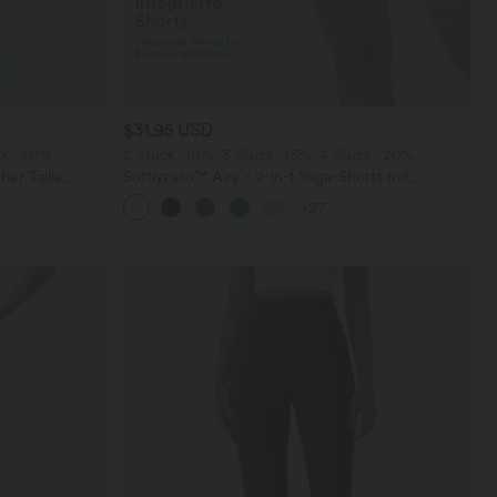
$31.95 USD
ck -20%
2 Stück -10%, 3 Stück -15%, 4 Stück -20%
er Taille,
Softlyzero™ Airy - 2-in-1 Yoga-Shorts mit
m Bein
superhohem Bund, mehreren Taschen und
+27
InstantCool - 17,78 cm