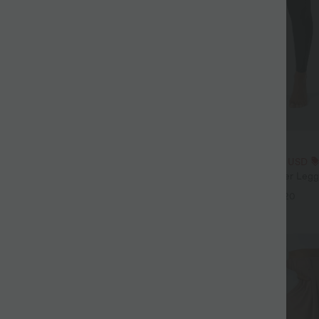
$25.95 USD
3 Stück -15%, 4 Stück -20%
Extra Schnäppchen $23.49 USD
ulpt™ Rückenfreies Lauf-Tanktop
Softlyzero™ Plush Crossover Legg
tt und überkreuztem,
Taschen
+15
+20
 Saum