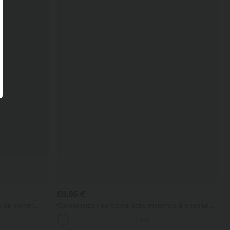
59,95 €
e en denim,
Combinaison de travail sans manches à encolure
ant sur le
bateau, côtés noués, toucher frais, rayée, avec
+12
poches — Édition Easy Peezy