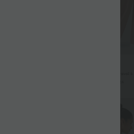
37,95 €
 pour 99 €
2 pour 69 €, 3 pour 99 €
vail Halara Flex™ DayStretch à
Halara Flex™ Pantalon de travail à t
vec poches et coupe droite
jambe large, avec poches, en mail
+27
+24
Promo