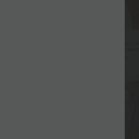
27,95 €
 3 pièces -15%, 4 pièces -20%
2 pièces -10%, 3 pièces -15%, 4 p
 haute à cordon avec poches,
Shorts de yoga SoftlyZero™ Airy 2
 coupe ample, style décontracté,
InstantCool, super taille haute, 7"
+19
+27
Promo