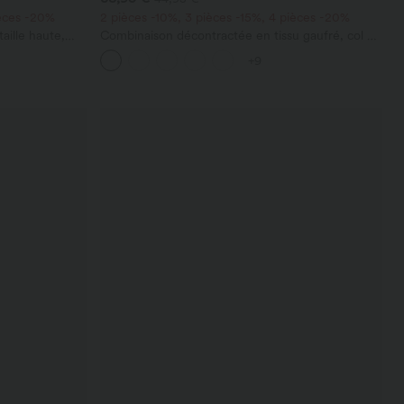
ièces -20%
2 pièces -10%, 3 pièces -15%, 4 pièces -20%
aille haute,
Combinaison décontractée en tissu gaufré, col en
ec poches
V, manches courtes, poches latérales, jambes
+9
larges et coupe fluide