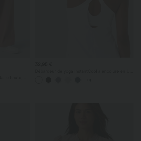
32,95 €
Débardeur de yoga InstantCool à encolure en U
et ourlet arrondi – UPF50+
aille haute,
+4
le gaufrée