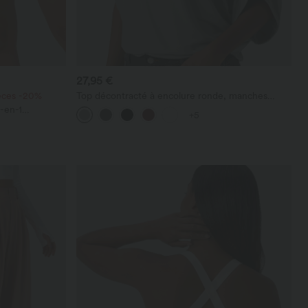
27,95 €
ièces -20%
Top décontracté à encolure ronde, manches
chauve-souris et coupe ample
-en-1
+5
 avec poches