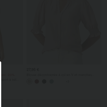
27,95 €
ièces -20%
Blouse décontractée à col en V et manches
courtes bouffantes
sport à col
+3