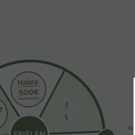
50,95 €
39,95 €
59,95 €
42,95
vente à durée limitée
2 pour 69 €, 3
Combinaison sans manches à col en V avec
Pantalon de gol
poche froncée - Easy Peezy
fuselée, avec 
+11
Ent