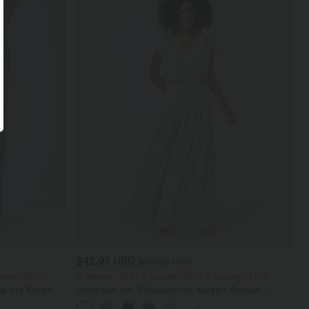
$42.95 USD
$50.95 USD
ieces -20%
2 pieces -10%, 3 pieces -15%, 4 pieces -20%
se mit Knopf
Jumpsuit mit V-Ausschnitt, kurzen Ärmeln,
schen, weitem
plissierten Seitentaschen und weitem Bein,