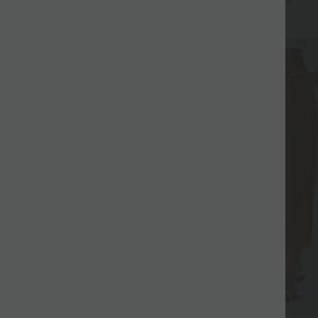
+21
+9
Bein
SALE