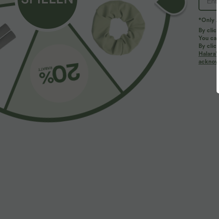
*Only A
By clic
You can
By clic
Halara’
acknowl
$27.95 USD
$33.95 USD
Yoga-Tanktop mit Rundhalsausschnitt, Rüschen
Buy 3, pay for 
und InstantCool
Halara UltraSc
+20
Leggings mit 