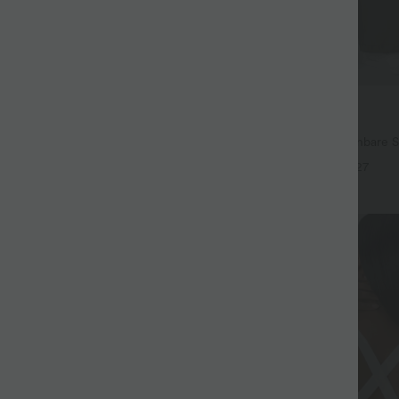
$44.95 USD
67.95 USD
 Lässige Ballon-Joggers aus Denim
2 for €69, 3 for €99
em Bund und mehreren Taschen
Halara Flex™ plissierte dehnbare S
hohem Bund, Seitentaschen und 
+27