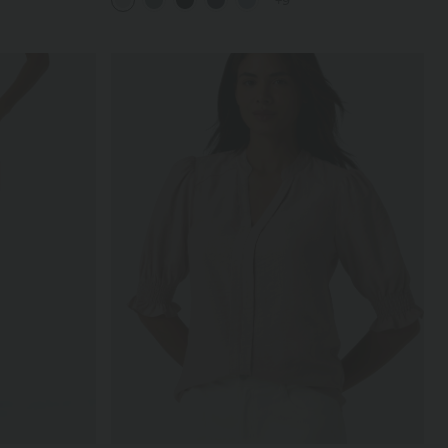
+9
fließendem Waffelmuster