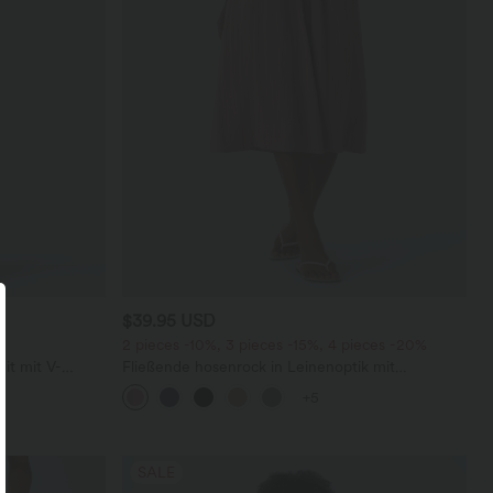
$39.95 USD
2 pieces -10%, 3 pieces -15%, 4 pieces -20%
it mit V-
Fließende hosenrock in Leinenoptik mit
sichtbarem
mittelhohem Bund, Seitentaschen und weitem
+5
Bein
SALE