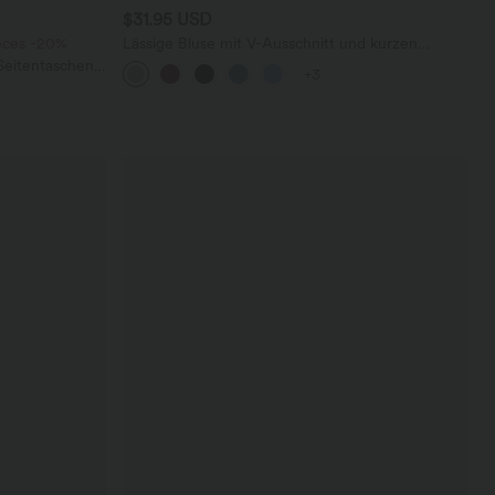
$31.95 USD
ieces -20%
Lässige Bluse mit V-Ausschnitt und kurzen
Puffärmeln
eitentaschen -
+3