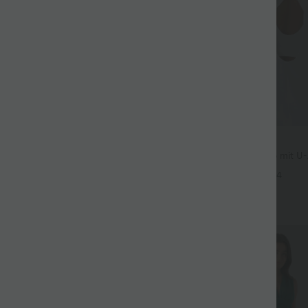
$36.95 USD
 3 pieces -15%, 4 pieces -20%
Rückenfreies Yoga-Tanktop mit U-
überkreuzten Trägern und abger
y - 2-in-1 Yoga-Shorts mit
+4
nd, mehreren Taschen und
+27
7,78 cm