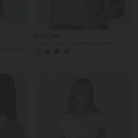
$31.95 USD
Lässiges Oberteil mit Rundhalsausschnitt und
Fledermausärmeln
toffhose mit
+5
geradem Bein
SALE