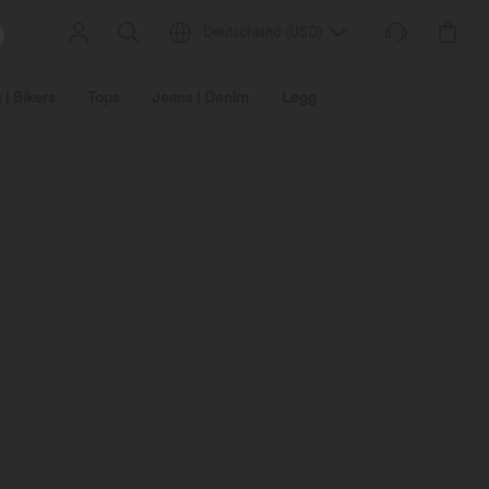
Deutschland
(
USD
)
 | Bikers
Tops
Jeans | Denim
Leggings
Plus Size