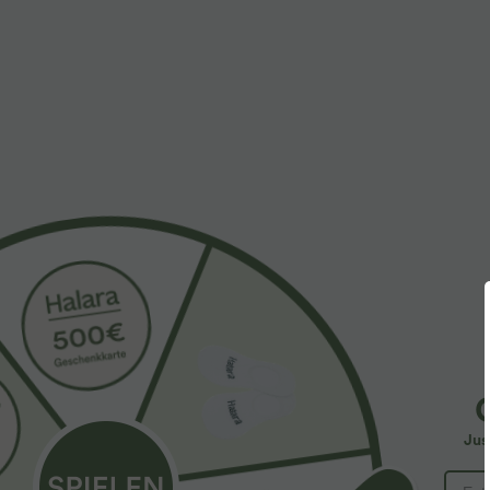
$28.95 USD
$33.95 USD
Oversized Arbeits-Bluse mit V-Ausschnitt und
2 pieces -10%,
kurzen Ärmeln - knitterfrei
Halara Flex™ -
+5
hohem Bund, Se
Jus
SALE