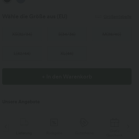
Wähle die Größe aus
(EU)
Größentabelle
XS
(
32/34
)
S
(
34/36
)
M
(
38/40
)
L
(
42/44
)
XL
(
46
)
+ In den Warenkorb
Unsere Angebote
Gratis
Lieferung
Rückgabe
Gutscheine
Li
Geschenk