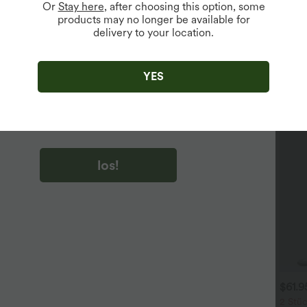
Or
Stay here
, after choosing this option, some
products may no longer be available for
delivery to your location.
u auf „los!“ klicken, stimmen du zu, Marketing-E-Mails über
zu erhalten. du können Ihre Zustimmung jederzeit widerrufen.
YES
u auf „los!“ klicken, haben du
lgemeinen Geschäftsbedingungen
und
ivitätsregeln von Halara
gelesen und stimmen ihnen zu und
n die Datenschutzrichtlinie von Halara an
.
los!
$39.95 USD
$31.95 USD
$61.
 Stück -10%, 3 Stück -15%, 4
Lässiges Oberteil mit
2 Stüc