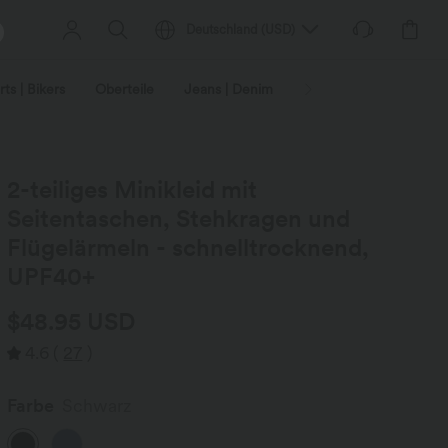
Deutschland
(
USD
)
ts | Bikers
Oberteile
Jeans | Denim
Leggings
Plus-Size
2-teiliges Minikleid mit
Seitentaschen, Stehkragen und
Flügelärmeln - schnelltrocknend,
UPF40+
$48.95 USD
4.6
(
27
)
Farbe
Schwarz