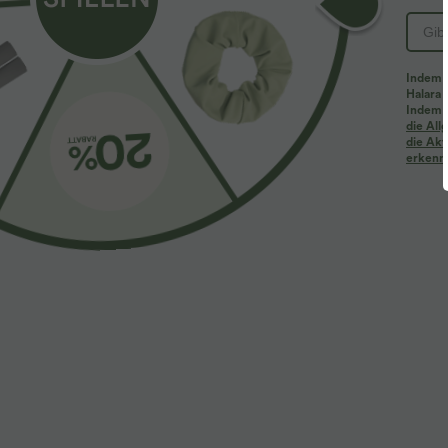
Indem d
Halara 
Indem d
Mehr zum Verlieben
Ähnliche Kleidungsstile
die Al
die Akt
erkenne
$61.95 USD
$31.95 USD
$67.95 USD
Halara Flex™ - Lässige
2 Stück -10%, 3 Stück -15%, 4
2