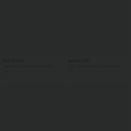
$44.95 USD
$44.95 USD
Lässiges Top mit kurzen Ärmeln,
2-in-1 Midi-Hosenrock mit hohem
integriertem BH, One-Shoulder-Design,
Bund, Seitentaschen, Kordelzug und
Polka-Dots und abgerundetem Saum
kontrastierendem Netz