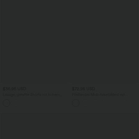
$36.95 USD
$72.95 USD
Lässige, geraffte Shorts mit hohem
Fließendes Midi-Arbeitskleid mit
Bund, mehreren Taschen und Poka-Dots
Seitentaschen, Fledermausärmeln und
- 7,6 cm
Bauchkontrolle