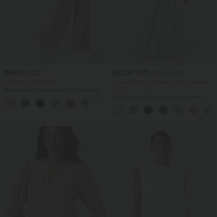
$42.95 USD
$42.95 USD
$50.95 USD
2 for €69, 3 for €99
2 pieces -10%, 3 pieces -15%, 4 pieces
-20%
Halara Flex™ dehnbare Stoffhose mit
hohem Bund, Waffelmuster,
Jumpsuit mit V-Ausschnitt, kurzen
+20
Seitentaschen und weitem Bein
Ärmeln, plissierten Seitentaschen und
weitem Bein, fließendem Waffelmuster