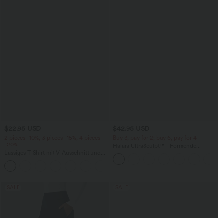
$22.95 USD
$42.95 USD
2 pieces -10%, 3 pieces -15%, 4 pieces
Buy 3, pay for 2; buy 6, pay for 4
-20%
Halara UltraSculpt™ - Formende
Lässiges T-Shirt mit V-Ausschnitt und
Workout-Leggings mit hohem Bund,
kurzen Ärmeln
Seitentaschen, Booty-Scrunch und
+9
Bauchkontrolle
SALE
SALE