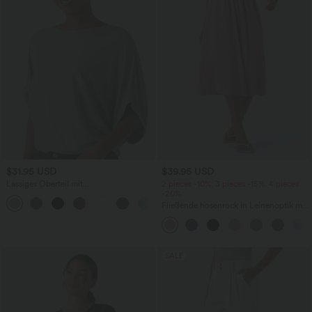
$31.95 USD
$39.95 USD
Lässiges Oberteil mit
2 pieces -10%, 3 pieces -15%, 4 pieces
Rundhalsausschnitt und
-20%
+1
Fledermausärmeln
Fließende hosenrock in Leinenoptik mit
mittelhohem Bund, Seitentaschen und
weitem Bein
SALE