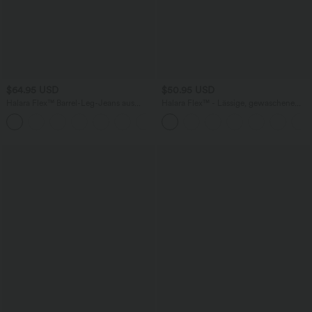
$64.95 USD
$50.95 USD
Halara Flex™ Barrel-Leg-Jeans aus
Halara Flex™ - Lässige, gewaschene
elastischem Strick-Denim mit niedrigem
Bermuda-Shorts aus elastischem Strick-
Bund, Knopf, Reißverschluss und
Denim mit hohem Bund, mehreren
mehreren Taschen
Taschen und Rollsaum