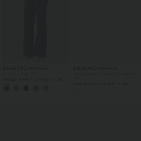
$44.95 USD
$38.95 USD
$48.95 USD
$42.95 USD
2 for €69, 3 for €99
2 pieces -10%, 3 pieces -15%, 4 pieces
-20%
Schlaghose mit mittlerem Bund und
seitlichen Reißverschlusstaschen
Capri-Hose mit hohem Bund und
+12
Seitentaschen - leinenähnliches Material
SALE