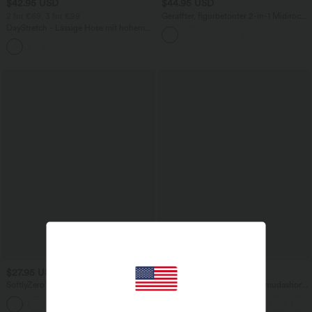
$42.95 USD
$44.95 USD
2 for €69, 3 for €99
Geraffter, figurbetonter 2-in-1 Midirock
aus Kunstleder mit hohem Bund und
DayStretch - Lässige Hose mit hohem
abgerundetem Saum
Bund, Seitentaschen und Barrel-Leg
+5
$27.95 USD
$31.95 USD
SoftlyZero™ - 2-in-1 Yoga-Shorts mit
Softlyzero™ Airy - Yoga-Bermudashorts
hohem Crossover-Bund, mehreren
mit hohem Bund, mehreren Taschen
Taschen und Ösen - schnelltrocknend,
und InstantCool