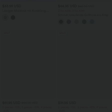
$33.95 USD
$44.95 USD
$48.95 USD
Lässiges Midikleid mit Kordelzug,
2 for €69, 3 for €99
Schlitz und geschwungenem Saum
Schmal zulaufende Golfhose aus Krepp
mit hohem Bund und Seitentaschen
SALE
SALE
$61.95 USD
$31.95 USD
$64.95 USD
2 pieces -10%, 3 pieces -15%, 4 pieces
2 pieces -10%, 3 pieces -15%, 4 pieces
-20%
-20%