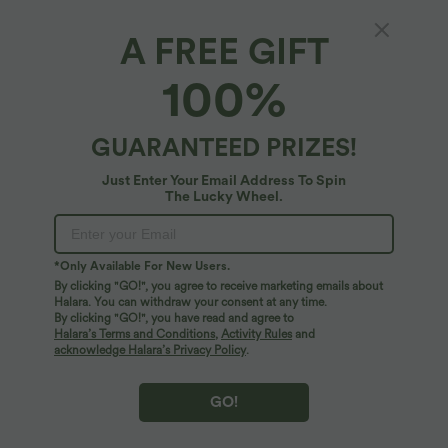
A FREE GIFT
100%
GUARANTEED PRIZES!
Just Enter Your Email Address To Spin
The Lucky Wheel.
Oops!
We can't seem to find the page you're looking for.
*Only Available For New Users.
By clicking "GO!", you agree to receive marketing emails about
Halara. You can withdraw your consent at any time.
By clicking "GO!", you have read and agree to
Shop More
Halara’s Terms and Conditions
,
Activity Rules
and
acknowledge Halara’s Privacy Policy
.
GO!