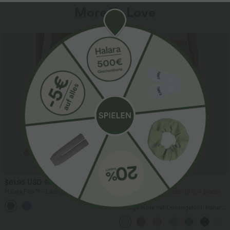
More To Love
SALE
$61.95 USD
$39.95 USD
$67.95 USD
Halara Flex™ - Lässige Ballon-Joggers
2 pieces -10%, 3 pieces -15%, 4 pieces
aus Denim mit mittelhohem Bund und
-20%
mehreren Taschen
Lässige Hose mit Leinengefühl, hoher
Taille, Kordelzug an der Seite und
weitem Bein