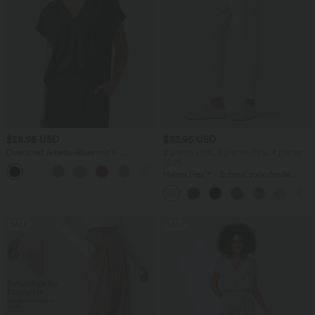
$28.95 USD
$33.95 USD
Oversized Arbeits-Bluse mit V-
2 pieces -10%, 3 pieces -15%, 4 pieces
Ausschnitt und kurzen Ärmeln -
-20%
+1
knitterfrei
Halara Flex™ - Schmal zulaufende
Bürohose mit hohem Bund,
Seitentaschen und Waffelstoff
SALE
SALE