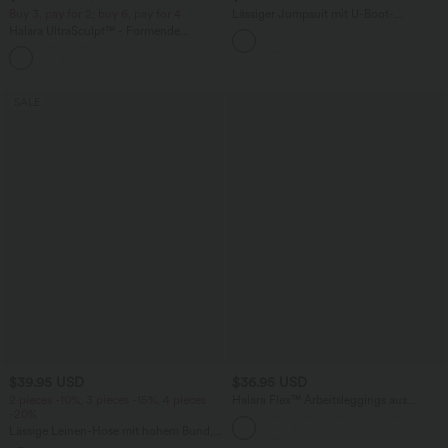
Buy 3, pay for 2; buy 6, pay for 4
Lässiger Jumpsuit mit U-Boot-
Ausschnitt, Seitentaschen, kurzen
Halara UltraSculpt™ - Formende
Ärmeln und Kordelzug - Easy Peezy
Workout-Leggings mit hohem Bund,
Edition
+17
Seitentaschen und Bauchkontrolle
SALE
$39.95 USD
$36.95 USD
2 pieces -10%, 3 pieces -15%, 4 pieces
Halara Flex™ Arbeitsleggings aus
-20%
elastischem Strick-Denim mit hohem
Bund und mehreren Taschen
Lässige Leinen-Hose mit hohem Bund,
Kordelzug, weitem Bein und Taschen