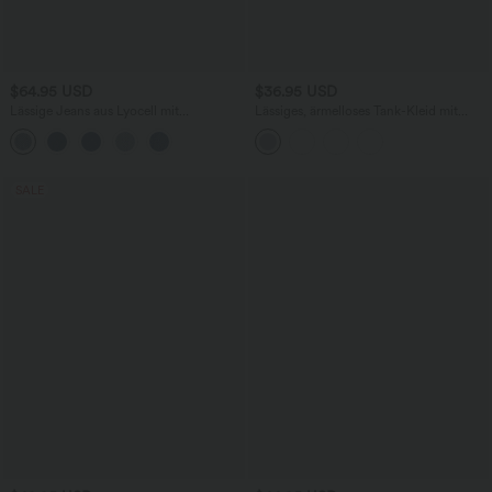
$64.95 USD
$36.95 USD
Lässige Jeans aus Lyocell mit
Lässiges, ärmelloses Tank-Kleid mit
mittelhohem Bund, mehreren Taschen
Rundhalsausschnitt und Seitentaschen
und Kordelzug
SALE