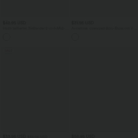
$42.95 USD
$31.95 USD
Hoch taillierter, fließender 2-in-1-Midi-
Ärmellose, oversized Büro-Bluse mit V-
Tanzrock mit Seitentasche
Ausschnitt - knitterfrei
SALE
$33.95 USD
$56.95 USD
$36.95 USD