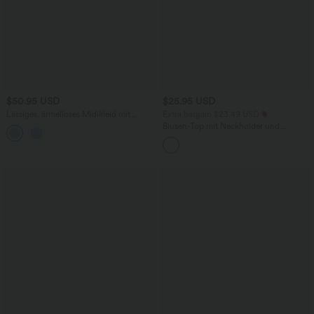
$50.95 USD
$25.95 USD
Lässiges, ärmelloses Midikleid mit
Extra bargain $23.49 USD
Rundhalsausschnitt, integriertem BH
Blusen-Top mit Neckholder und
und Rüschensaum
Schlüssellochausschnitt, plissiert,
ärmellos, abgerundeter Saum