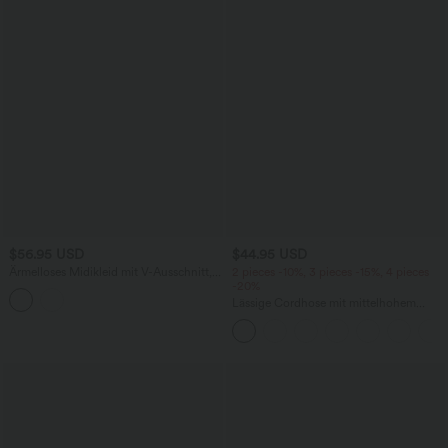
$56.95 USD
$44.95 USD
Ärmelloses Midikleid mit V-Ausschnitt,
2 pieces -10%, 3 pieces -15%, 4 pieces
Seitentaschen und Reißverschluss
-20%
Lässige Cordhose mit mittelhohem
Bund, Reißverschluss und Seitentaschen