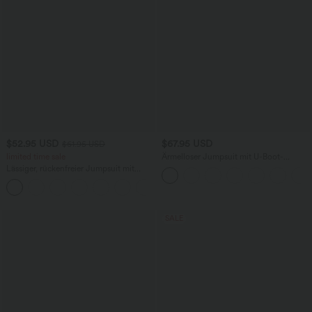
$52.95 USD
$67.95 USD
$61.95 USD
limited time sale
Ärmelloser Jumpsuit mit U-Boot-
Ausschnitt, Seitentaschen, seitlichen
Lässiger, rückenfreier Jumpsuit mit
Bindebändern, Streifen und InstantCool
Seitentaschen
- Easy Peezy Edition
+10
SALE