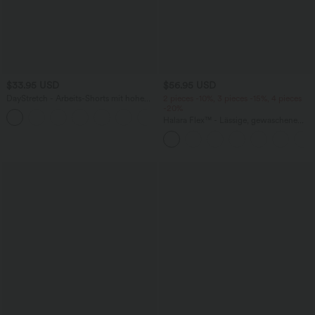
$33.95 USD
$56.95 USD
DayStretch - Arbeits-Shorts mit hohem
2 pieces -10%, 3 pieces -15%, 4 pieces
Bund, Seitentaschen und weitem Bein
-20%
+11
Halara Flex™ - Lässige, gewaschene
Baggy-Jeans aus drapiertem Lyocell mit
mittelhohem Bund, mehreren Taschen
und weitem Bein