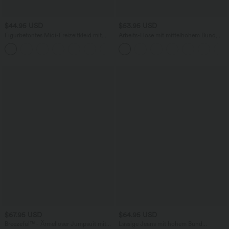
$44.95 USD
$53.95 USD
Figurbetontes Midi-Freizeitkleid mit
Arbeits-Hose mit mittelhohem Bund,
Schlitz, rückenfreiem Korsett mit
Seitentaschen und Barrel-Leg
+6
quadratischem Ausschnitt und Rüschen
$67.95 USD
$64.95 USD
Breezeful™ - Ärmelloser Jumpsuit mit
Lässige Jeans mit hohem Bund