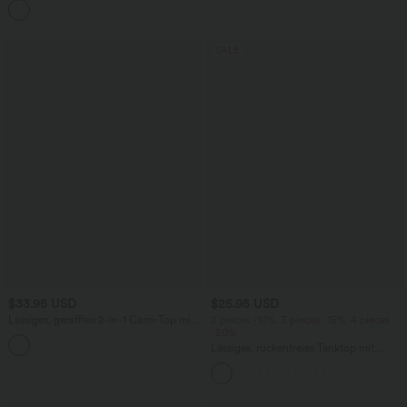
+5
SALE
$33.95 USD
$25.95 USD
Lässiges, gerafftes 2-in-1 Cami-Top mit
2 pieces -10%, 3 pieces -15%, 4 pieces
verstellbaren Trägern und integriertem
-20%
BH
Lässiges, rückenfreies Tanktop mit
verstellbaren Trägern, gedrehtem
Rückendesign und Schnalle