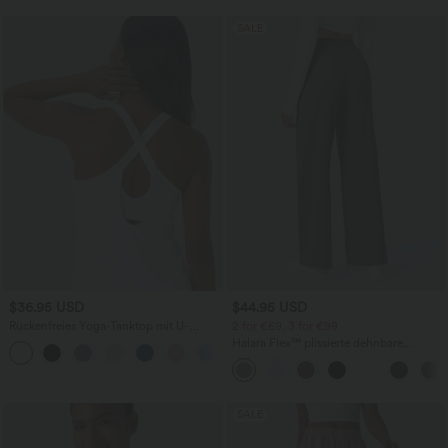
SALE
$36.95 USD
$44.95 USD
Rückenfreies Yoga-Tanktop mit U-
2 for €69, 3 for €99
Ausschnitt, überkreuzten Trägern und
Halara Flex™ plissierte dehnbare
abgerundetem Saum
Stoffhose mit hohem Bund,
Seitentaschen und geradem Bein
SALE