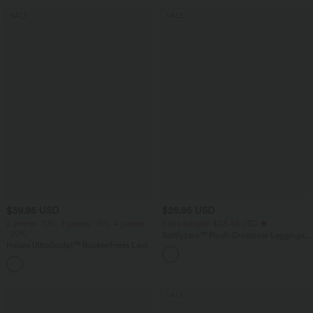
SALE
SALE
$39.95 USD
$25.95 USD
2 pieces -10%, 3 pieces -15%, 4 pieces
Extra bargain $23.49 USD
-20%
Softlyzero™ Plush Crossover Leggings
Halara UltraSculpt™ Rückenfreies Lauf-
mit Taschen
Tanktop mit U-Ausschnitt und
+11
überkreuztem, abgerundetem Saum
SALE