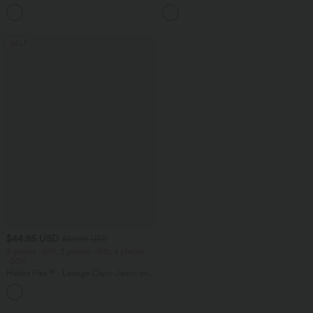
Seitentaschen - schnelltrocknend, Easy
mehreren Taschen und weitem Bein
Peezy Edition
SALE
$44.95 USD
$50.95 USD
2 pieces -10%, 3 pieces -15%, 4 pieces
-20%
Halara Flex™ - Lässige Capri-Jeans mit
hohem Bund, mehreren Taschen und
geschlitztem Saum - slim
loading...