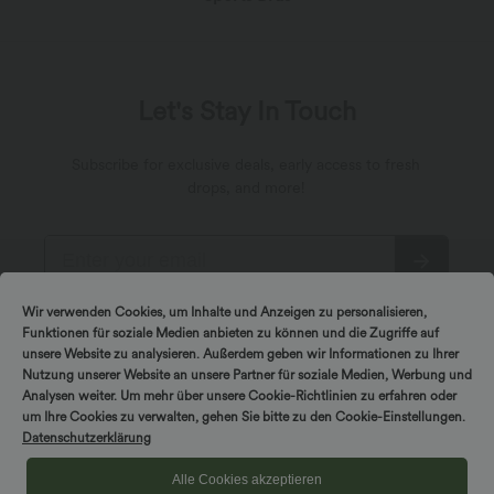
Let's Stay In Touch
Subscribe for exclusive deals, early access to fresh
drops, and more!
Wir verwenden Cookies, um Inhalte und Anzeigen zu personalisieren,
*By subscribing, you agree to receive marketing
Funktionen für soziale Medien anbieten zu können und die Zugriffe auf
communication from Halara by email. You can unsubscribe at
any point. By continuing, you agree with our
unsere Website zu analysieren. Außerdem geben wir Informationen zu Ihrer
Terms and Conditions
,
Privacy Policy
.
Nutzung unserer Website an unsere Partner für soziale Medien, Werbung und
Analysen weiter. Um mehr über unsere Cookie-Richtlinien zu erfahren oder
um Ihre Cookies zu verwalten, gehen Sie bitte zu den Cookie-Einstellungen.
Datenschutzerklärung
Alle Cookies akzeptieren