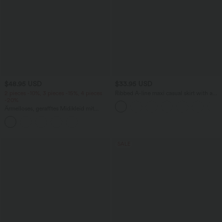
$48.95 USD
$33.95 USD
2 pieces -10%, 3 pieces -15%, 4 pieces
Ribbed A-line maxi casual skirt with a
-20%
high waistband and a slit at the hem.
Ärmelloses, gerafftes Midikleid mit
eckigem Ausschnitt, integriertem BH
und überkreuztem Rückendesign
SALE