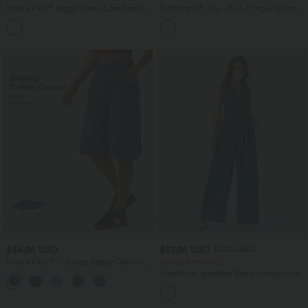
Halara Flex™ Baggy Jeans Low Rise mit
Softlyzero™ Airy - 2-in-1 Yoga-Shorts
Knopf und Reißverschluss, mehreren
mit superhohem Bund, mehreren
+5
Taschen, weitem Bein
Taschen und InstantCool - 17,78 cm
$44.95 USD
$57.95 USD
$67.95 USD
Halara Flex™ - Lässige Baggy-Denim-
limited time sale
Shorts mit hohem Crossover-Bund und
Ärmelloser, geraffter Party-Jumpsuit mit
mehreren Taschen
V-Ausschnitt, Seitentaschen und
unsichtbarem Reißverschluss - pipi-
praktisch