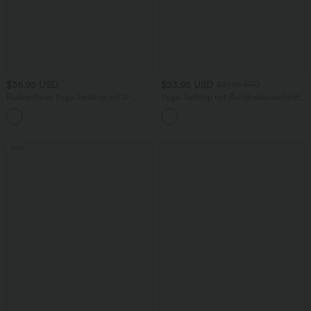
$36.95 USD
$23.95 USD
$27.95 USD
Rückenfreies Yoga-Tanktop mit U-
Yoga-Tanktop mit Rundhalsausschnitt,
Ausschnitt, überkreuzten Trägern und
Rüschen und InstantCool
abgerundetem Saum
Sale