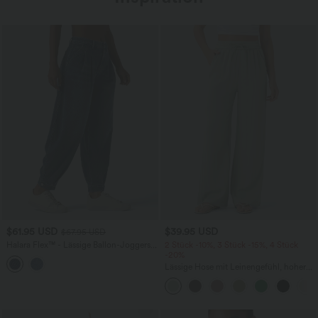
$61.95 USD
$39.95 USD
$67.95 USD
Halara Flex™ - Lässige Ballon-Joggers
2 Stück -10%, 3 Stück -15%, 4 Stück
aus Denim mit mittelhohem Bund und
-20%
mehreren Taschen
Lässige Hose mit Leinengefühl, hoher
Taille, Kordelzug an der Seite und
weitem Bein