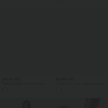
$72.95 USD
$27.95 USD
Fließendes Midi-Arbeitskleid mit
SoftlyZero™ - 2-in-1 Yoga-Shorts mit
Seitentaschen, Fledermausärmeln und
hohem Crossover-Bund, mehreren
Bauchkontrolle
Taschen und Ösen - schnelltrocknend,
7,6 cm