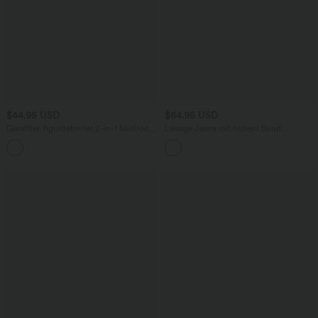
$44.95 USD
$64.95 USD
Geraffter, figurbetonter 2-in-1 Midirock
Lässige Jeans mit hohem Bund
aus Kunstleder mit hohem Bund und
mehreren Taschen und weitem Bein
abgerundetem Saum