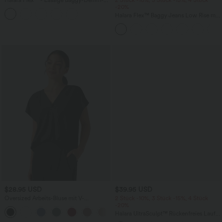
Halara Flex™ - Lässige Baggy-Denim-
2 Stück -10%, 3 Stück -15%, 4 Stück
Shorts mit hohem Crossover-Bund und
-20%
mehreren Taschen
Halara Flex™ Baggy Jeans Low Rise mit
Knopf und Reißverschluss, mehreren
Taschen, weitem Bein
$28.95 USD
$39.95 USD
Oversized Arbeits-Bluse mit V-
2 Stück -10%, 3 Stück -15%, 4 Stück
Ausschnitt und kurzen Ärmeln -
-20%
+1
knitterfrei
Halara UltraSculpt™ Rückenfreies Lauf-
Tanktop mit U-Ausschnitt und