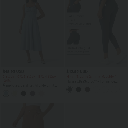
$48.95 USD
$42.95 USD
2 Stück -10%, 3 Stück -15%, 4 Stück
Nimm 3, zahle 2; nimm 6, zahle 4
-20%
Halara UltraSculpt™ - Formende
Ärmelloses, gerafftes Midikleid mit
Workout-Leggings mit hohem Bund,
eckigem Ausschnitt, integriertem BH
Seitentaschen, Booty-Scrunch und
und überkreuztem Rückendesign
Bauchkontrolle