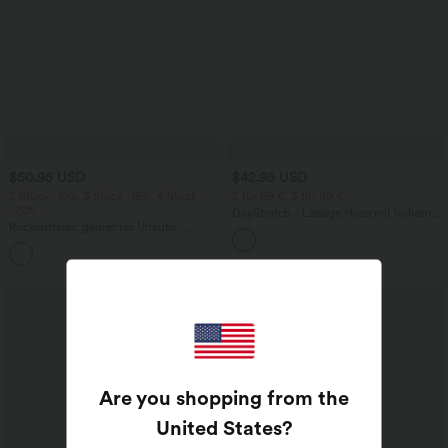
$50.95 USD
$42.95 USD
2 Stück -10%, 3 Stück -15%, 4 Stück
2 für 69 €, 3 für 99 €
-20%
DayStretch - Lässige Hose mit hohem
Rückenfreies, gedrehtes Urlaubs-
Bund, Seitentaschen und Barrel-Leg
Maxikleid mit Seitentaschen und Schlitz
+8
Are you shopping from the
United States
?