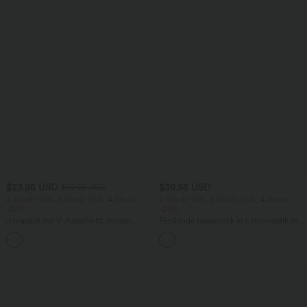
$23.95 USD
$39.95 USD
$50.95 USD
2 Stück -10%, 3 Stück -15%, 4 Stück
2 Stück -10%, 3 Stück -15%, 4 Stück
-20%
-20%
Jumpsuit mit V-Ausschnitt, kurzen
Fließende hosenrock in Leinenoptik mit
Ärmeln, plissierten Seitentaschen und
mittelhohem Bund, Seitentaschen und
+5
weitem Bein, fließendem Waffelmuster
weitem Bein