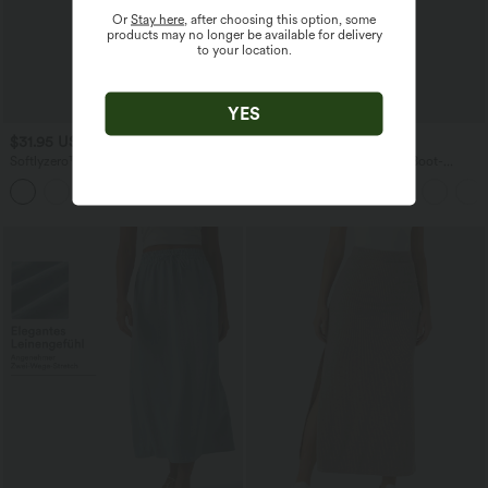
Or
Stay here
, after choosing this option, some
products may no longer be available for delivery
to your location.
YES
$31.95 USD
$67.95 USD
Softlyzero™ Airy - Yoga-Bermudashorts
Ärmelloser Jumpsuit mit U-Boot-
mit hohem Bund, mehreren Taschen
Ausschnitt, Seitentaschen, seitlichen
+16
und InstantCool
Bindebändern, Streifen und InstantCool
- Easy Peezy Edition