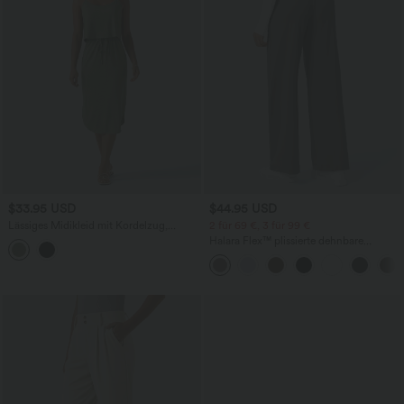
$33.95 USD
$44.95 USD
Lässiges Midikleid mit Kordelzug,
2 für 69 €, 3 für 99 €
Schlitz und geschwungenem Saum
Halara Flex™ plissierte dehnbare
Stoffhose mit hohem Bund,
Seitentaschen und geradem Bein