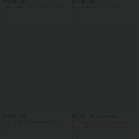
$36.95 USD
$44.95 USD
Figurbetonter, geraffter Maxirock mit
Figurbetontes Midi-Freizeitkleid mit
mittelhohem Bund, Streifen,
Schlitz, rückenfreiem Korsett mit
Blumenmuster und Bindeband vorne
quadratischem Ausschnitt und Rüschen
$44.95 USD
$33.95 USD
$36.95 USD
2-in-1 Midi-Hosenrock mit hohem
Nimm 3, zahle 2; nimm 6, zahle 4
Bund, Seitentaschen, Kordelzug und
Halara UltraSculpt™ - Formende
+15
kontrastierendem Netz
Workout-Leggings mit hohem Bund,
Seitentaschen und Bauchkontrolle