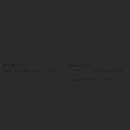
$56.95 USD
$22.95 USD
Ärmelloses Midikleid mit V-Ausschnitt,
2 Stück -10%, 3 Stück -15%, 4 Stück
Seitentaschen und Reißverschluss
-20%
Lässiges T-Shirt mit V-Ausschnitt und
kurzen Ärmeln