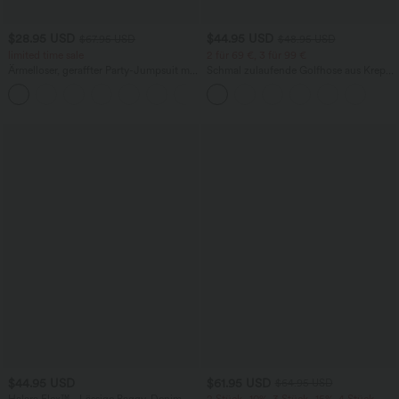
$28.95 USD
$44.95 USD
$67.95 USD
$48.95 USD
limited time sale
2 für 69 €, 3 für 99 €
Ärmelloser, geraffter Party-Jumpsuit mit
Schmal zulaufende Golfhose aus Krepp
V-Ausschnitt, Seitentaschen und
mit hohem Bund und Seitentaschen
+7
unsichtbarem Reißverschluss - pipi-
praktisch
$44.95 USD
$61.95 USD
$64.95 USD