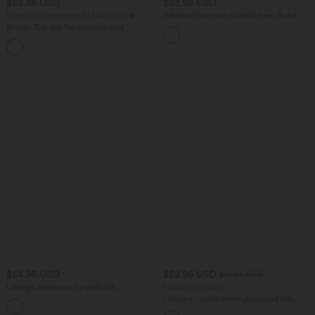
$25.95 USD
$53.95 USD
Extra Schnäppchen $23.49 USD
Arbeits-Hose mit mittelhohem Bund,
Seitentaschen und Barrel-Leg
Blusen-Top mit Neckholder und
Schlüssellochausschnitt, plissiert,
+3
ärmellos, abgerundeter Saum
$64.95 USD
$52.95 USD
$61.95 USD
Lässige Jeans aus Lyocell mit
limited time sale
mittelhohem Bund, mehreren Taschen
Lässiger, rückenfreier Jumpsuit mit
und Kordelzug
Seitentaschen