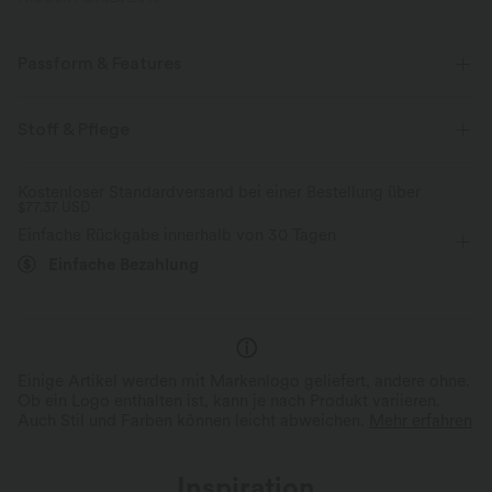
Passform & Features
Schmale Passform
quadratischer Ausschnitt
überziehen
Stoff & Pflege
lässig
kurzärmlig
Mittlere Dehnung
Kostenloser Standardversand bei einer Bestellung über
$77.37 USD
Vier-Wege-Stretch
Einfache Rückgabe innerhalb von 30 Tagen
Einfache Bezahlung
Einige Artikel werden mit Markenlogo geliefert, andere ohne.
Ob ein Logo enthalten ist, kann je nach Produkt variieren.
Auch Stil und Farben können leicht abweichen.
Mehr erfahren
Inspiration