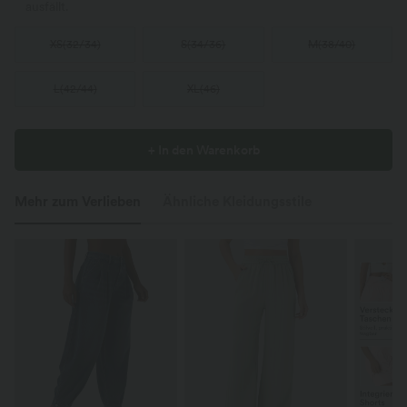
ausfällt.
XS
(
32/34
)
S
(
34/36
)
M
(
38/40
)
L
(
42/44
)
XL
(
46
)
+ In den Warenkorb
Mehr zum Verlieben
Ähnliche Kleidungsstile