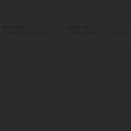
$56.95 USD
$33.95 USD
Lässiger Jumpsuit mit U-Boot-
Lässiges, gerafftes 2-in-1 Cami-Top mit
Ausschnitt, Seitentaschen, kurzen
verstellbaren Trägern und integriertem
Ärmeln und Kordelzug - Easy Peezy
BH
Edition