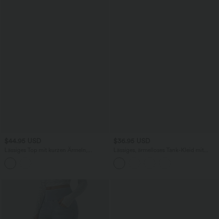
$44.95 USD
$36.95 USD
Lässiges Top mit kurzen Ärmeln,
Lässiges, ärmelloses Tank-Kleid mit
integriertem BH, One-Shoulder-Design,
Rundhalsausschnitt und Seitentaschen
Polka-Dots und abgerundetem Saum