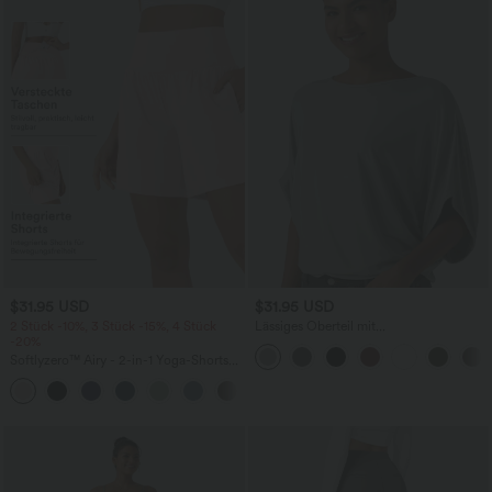
$31.95 USD
$31.95 USD
2 Stück -10%, 3 Stück -15%, 4 Stück
Lässiges Oberteil mit
-20%
Rundhalsausschnitt und
Fledermausärmeln
Softlyzero™ Airy - 2-in-1 Yoga-Shorts
mit superhohem Bund, mehreren
+23
Taschen und InstantCool - 17,78 cm