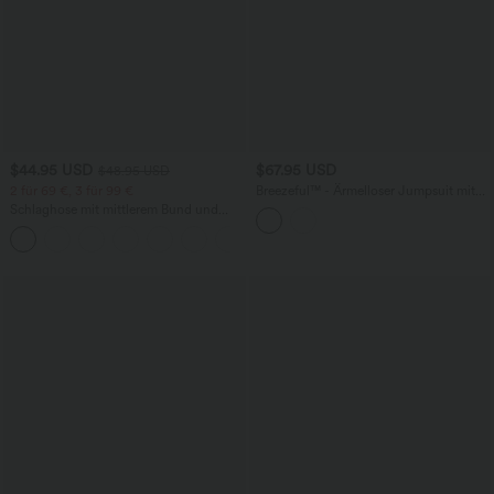
$44.95 USD
$67.95 USD
$48.95 USD
2 für 69 €, 3 für 99 €
Breezeful™ - Ärmelloser Jumpsuit mit
Seitentaschen - schnelltrocknend, Easy
Schlaghose mit mittlerem Bund und
Peezy Edition
seitlichen Reißverschlusstaschen
+12