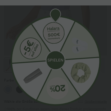
Farbe
Baby Lavender
Wähle die Größe aus
(EU)
Größentabelle
100%
der Kundinnen sagen, dass dieses Produkt größengerecht