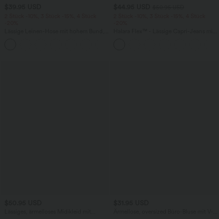
$39.95 USD
$44.95 USD
$50.95 USD
2 Stück -10%, 3 Stück -15%, 4 Stück
2 Stück -10%, 3 Stück -15%, 4 Stück
-20%
-20%
Lässige Leinen-Hose mit hohem Bund,
Halara Flex™ - Lässige Capri-Jeans mit
Kordelzug, weitem Bein und Taschen
hohem Bund, mehreren Taschen und
+5
geschlitztem Saum - slim
$50.95 USD
$31.95 USD
Lässiges, ärmelloses Midikleid mit
Ärmellose, oversized Büro-Bluse mit V-
Rundhalsausschnitt, integriertem BH
Ausschnitt - knitterfrei