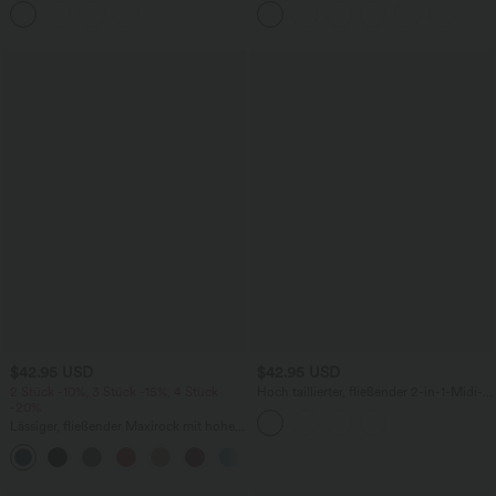
und Rüschensaum
$42.95 USD
$42.95 USD
2 Stück -10%, 3 Stück -15%, 4 Stück
Hoch taillierter, fließender 2-in-1-Midi-
-20%
Tanzrock mit Seitentasche
Lässiger, fließender Maxirock mit hohem
Bund und Raffung
+3