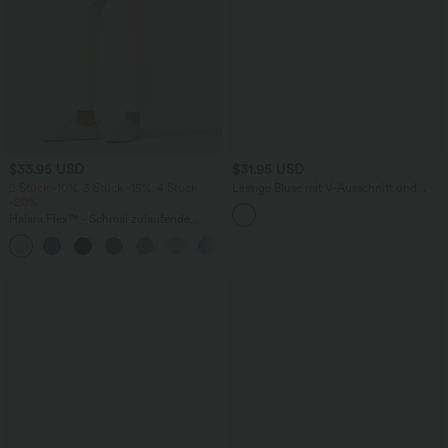
$33.95 USD
$31.95 USD
2 Stück -10%, 3 Stück -15%, 4 Stück
Lässige Bluse mit V-Ausschnitt und
-20%
kurzen Puffärmeln
Halara Flex™ - Schmal zulaufende
Bürohose mit hohem Bund,
+8
Seitentaschen und Waffelstoff