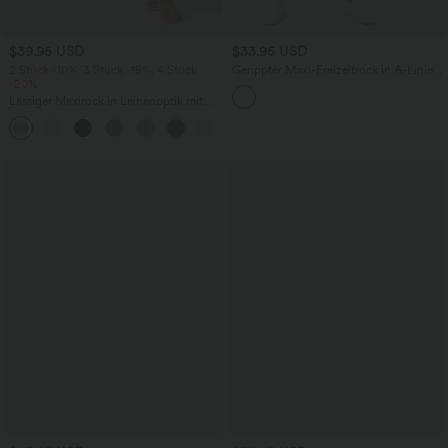
$39.95 USD
$33.95 USD
2 Stück -10%, 3 Stück -15%, 4 Stück
Gerippter Maxi-Freizeitrock in A-Linie
-20%
mit hohem Bund und Schlitzsaum
Lässiger Maxirock in Leinenoptik mit
hohem Bund und Kordelzug