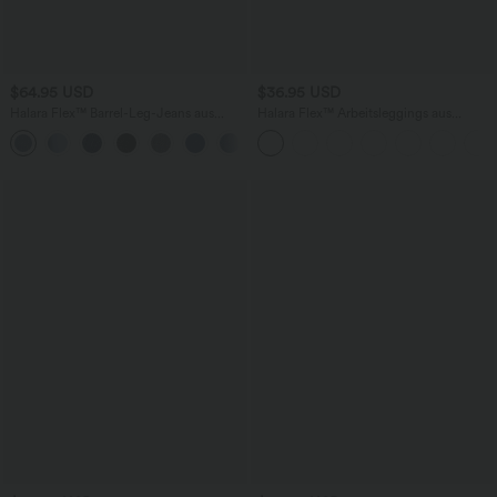
$64.95 USD
$36.95 USD
Halara Flex™ Barrel-Leg-Jeans aus
Halara Flex™ Arbeitsleggings aus
elastischem Strick-Denim mit niedrigem
elastischem Strick-Denim mit hohem
Bund, Knopf, Reißverschluss und
Bund und mehreren Taschen
mehreren Taschen