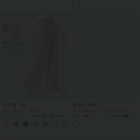
überkreuztem, abgerundetem Saum
$42.95 USD
$25.95 USD
2 für 69 €, 3 für 99 €
Extra Schnäppchen $23.49 USD
Halara Flex™ dehnbare Stoffhose mit
Softlyzero™ Plush Crossover Leggings
hohem Bund, Waffelmuster,
mit Taschen
+20
Seitentaschen und weitem Bein
Sale