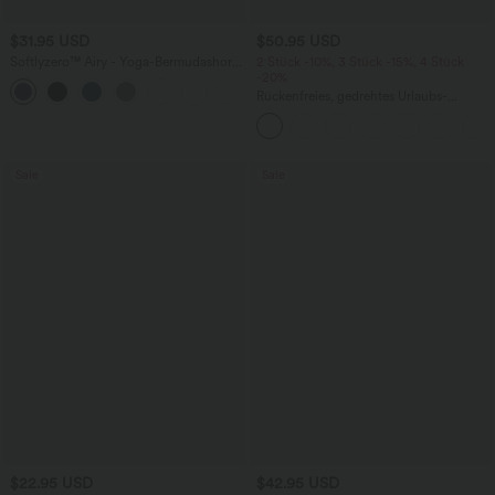
$31.95 USD
$50.95 USD
Softlyzero™ Airy - Yoga-Bermudashorts
2 Stück -10%, 3 Stück -15%, 4 Stück
mit hohem Bund, mehreren Taschen
-20%
+16
und InstantCool
Rückenfreies, gedrehtes Urlaubs-
Maxikleid mit Seitentaschen und Schlitz
Sale
Sale
$22.95 USD
$42.95 USD