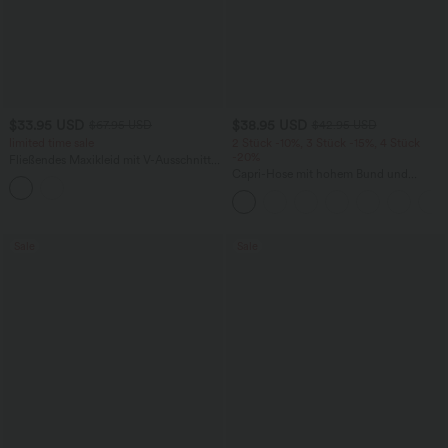
$33.95 USD
$38.95 USD
$67.95 USD
$42.95 USD
limited time sale
2 Stück -10%, 3 Stück -15%, 4 Stück
-20%
Fließendes Maxikleid mit V-Ausschnitt,
Streifen und Schnürdesign
Capri-Hose mit hohem Bund und
Seitentaschen - leinenähnliches Material
Sale
Sale