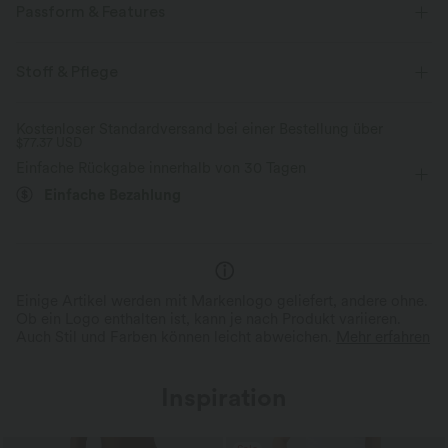
Passform & Features
quadratischer Ausschnitt
Schnürung
Urlaub
Stoff & Pflege
Maxi
kurzärmlig
A-Linie
Kostenloser Standardversand bei einer Bestellung über
$77.37 USD
Einfache Rückgabe innerhalb von 30 Tagen
Einfache Bezahlung
Einige Artikel werden mit Markenlogo geliefert, andere ohne.
Ob ein Logo enthalten ist, kann je nach Produkt variieren.
Auch Stil und Farben können leicht abweichen.
Mehr erfahren
Inspiration