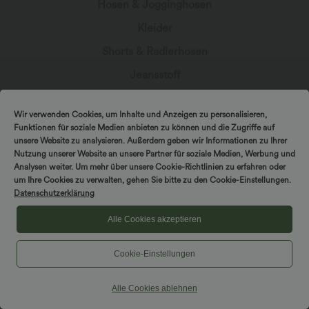
Hosen & Jogginghosen
Kleider
Shorts & Radlerhosen
Jeansstoff
Leggings
Wir verwenden Cookies, um Inhalte und Anzeigen zu personalisieren,
Oberteile
Funktionen für soziale Medien anbieten zu können und die Zugriffe auf
unsere Website zu analysieren. Außerdem geben wir Informationen zu Ihrer
Röcke
Nutzung unserer Website an unsere Partner für soziale Medien, Werbung und
Overalls
Analysen weiter. Um mehr über unsere Cookie-Richtlinien zu erfahren oder
um Ihre Cookies zu verwalten, gehen Sie bitte zu den Cookie-Einstellungen.
Große Größen
Datenschutzerklärung
Jacken & Blazer
Alle Cookies akzeptieren
Bademode
Cookie-Einstellungen
Sports-BH
Alle Cookies ablehnen