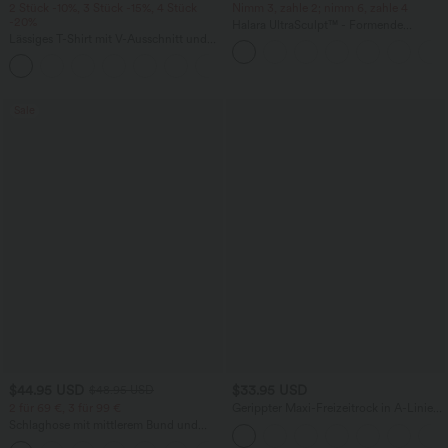
2 Stück -10%, 3 Stück -15%, 4 Stück
Nimm 3, zahle 2; nimm 6, zahle 4
-20%
Halara UltraSculpt™ - Formende
Lässiges T-Shirt mit V-Ausschnitt und
Workout-Leggings mit hohem Bund,
kurzen Ärmeln
Seitentaschen, Booty-Scrunch und
+9
Bauchkontrolle
Sale
$44.95 USD
$33.95 USD
$48.95 USD
2 für 69 €, 3 für 99 €
Gerippter Maxi-Freizeitrock in A-Linie
mit hohem Bund und Schlitzsaum
Schlaghose mit mittlerem Bund und
seitlichen Reißverschlusstaschen