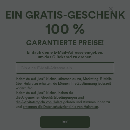
EIN GRATIS-GESCHENK
Fließendes Urlaubs-Maxikleid mit
100 %
quadratischem Ausschnitt, Puffärmeln und
Schnürung
$59.95 USD
GARANTIERTE PREISE!
Einfach deine E-Mail-Adresse eingeben,
um das Glücksrad zu drehen.
Indem du auf „los!“ klicken, stimmen du zu, Marketing-E-Mails
über Halara zu erhalten. du können Ihre Zustimmung jederzeit
widerrufen.
Indem du auf „los!“ klicken, haben du
die Allgemeinen Geschäftsbedingungen
und
die Aktivitätsregeln von Halara
gelesen und stimmen ihnen zu
und
erkennen die Datenschutzrichtlinie von Halara an
.
los!