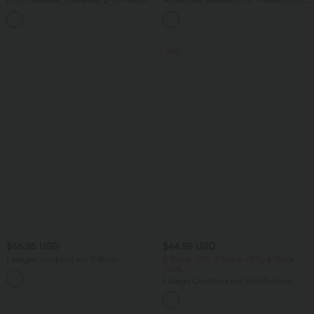
Hoch taillierter, fließender 2-in-1-Midi-
Ärmelloses Midikleid mit V-Ausschnitt,
Tanzrock mit Seitentasche
Seitentaschen und Reißverschluss
Sale
$56.95 USD
$44.95 USD
Lässiger Jumpsuit mit U-Boot-
2 Stück -10%, 3 Stück -15%, 4 Stück
Ausschnitt, Seitentaschen, kurzen
-20%
Ärmeln und Kordelzug - Easy Peezy
Lässige Cordhose mit mittelhohem
Edition
Bund, Reißverschluss und Seitentaschen