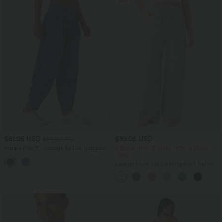
Sale
$61.95 USD
$39.95 USD
$67.95 USD
Halara Flex™ - Lässige Ballon-Joggers
2 Stück -10%, 3 Stück -15%, 4 Stück
aus Denim mit mittelhohem Bund und
-20%
mehreren Taschen
Lässige Hose mit Leinengefühl, hoher
Taille, Kordelzug an der Seite und
weitem Bein