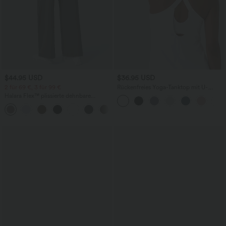
$44.95 USD
$36.95 USD
2 für 69 €, 3 für 99 €
Rückenfreies Yoga-Tanktop mit U-
Ausschnitt, überkreuzten Trägern und
Halara Flex™ plissierte dehnbare
abgerundetem Saum
Stoffhose mit hohem Bund,
+23
Seitentaschen und geradem Bein