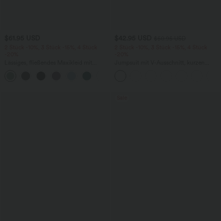
$61.95 USD
$42.95 USD
$50.95 USD
2 Stück -10%, 3 Stück -15%, 4 Stück
2 Stück -10%, 3 Stück -15%, 4 Stück
-20%
-20%
Lässiges, fließendes Maxikleid mit
Jumpsuit mit V-Ausschnitt, kurzen
Seitentaschen
Ärmeln, plissierten Seitentaschen und
weitem Bein, fließendem Waffelmuster
Sale