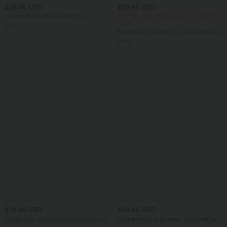
$28.95 USD
$39.95 USD
Oversized Arbeits-Bluse mit V-
2 Stück -10%, 3 Stück -15%, 4 Stück
Ausschnitt und kurzen Ärmeln -
-20%
+1
knitterfrei
Fließende hosenrock in Leinenoptik mit
mittelhohem Bund, Seitentaschen und
weitem Bein
$72.95 USD
$53.95 USD
Ärmelloses, fließendes Maxikleid mit V-
Rückenfreies, plissiertes, ausgestelltes
Ausschnitt
Maxi-Flowy-Trägerkleid mit