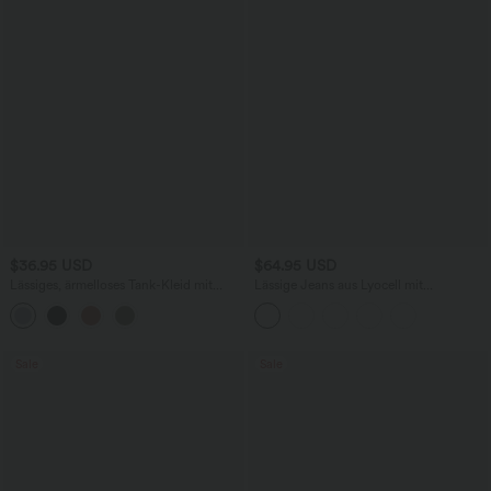
$36.95 USD
$64.95 USD
Lässiges, ärmelloses Tank-Kleid mit
Lässige Jeans aus Lyocell mit
Rundhalsausschnitt und Seitentaschen
mittelhohem Bund, mehreren Taschen
und Kordelzug
Sale
Sale