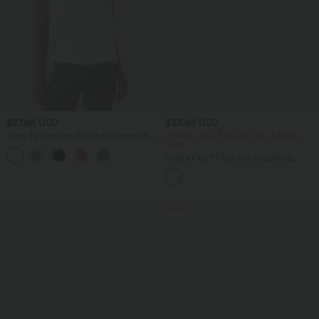
$27.95 USD
$33.95 USD
Yoga-Tanktop mit Rundhalsausschnitt,
2 Stück -10%, 3 Stück -15%, 4 Stück
Rüschen und InstantCool
-20%
+16
Halara Flex™ - Schmal zulaufende
Bürohose mit hohem Bund,
Seitentaschen und Waffelstoff
Sale