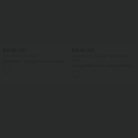
$42.95 USD
$39.95 USD
2 für 69 €, 3 für 99 €
2 Stück -10%, 3 Stück -15%, 4 Stück
-20%
DayStretch - Lässige Hose mit hohem
Bund, Seitentaschen und Barrel-Leg
Lässiger Maxirock in Leinenoptik mit
+5
hohem Bund und Kordelzug