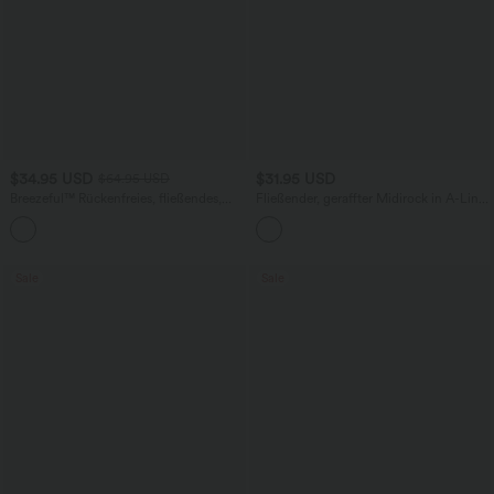
$34.95 USD
$31.95 USD
$64.95 USD
Breezeful™ Rückenfreies, fließendes,
Fließender, geraffter Midirock in A-Linie
plissiertes Midikleid mit V-Ausschnitt,
mit hohem Bund und Seitentaschen
Cut-Outs, Seitentaschen und Rüschen
für Brautjungfern und Hochzeitsgäste -
schnelltrocknend
Sale
Sale