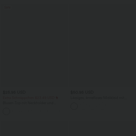
Sale
$25.95 USD
$50.95 USD
Extra Schnäppchen $23.49 USD
Lässiges, ärmelloses Midikleid mit
Rundhalsausschnitt, integriertem BH
Blusen-Top mit Neckholder und
und Rüschensaum
Schlüssellochausschnitt, plissiert,
+3
ärmellos, abgerundeter Saum