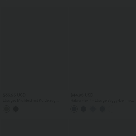
praktisch
$33.95 USD
$44.95 USD
Lässiges Midikleid mit Kordelzug,
Halara Flex™ - Lässige Baggy-Denim-
Schlitz und geschwungenem Saum
Shorts mit hohem Crossover-Bund und
mehreren Taschen