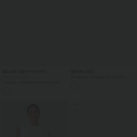
$52.95 USD
$67.95 USD
$61.95 USD
limited time sale
Ärmelloser Jumpsuit mit U-Boot-
Ausschnitt, Seitentaschen, seitlichen
Lässiger, rückenfreier Jumpsuit mit
Bindebändern, Streifen und InstantCool
Seitentaschen
- Easy Peezy Edition
+10
Sale