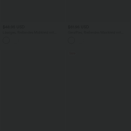
$48.95 USD
$61.95 USD
Lässiges, fließendes Midikleid mit
Gerafftes, fließendes Maxikleid mit
Seitentaschen, quadratischem
verstellbaren Trägern, integriertem BH
Ausschnitt und kurzen Ärmeln
und Kontrast-Mesh
Sale