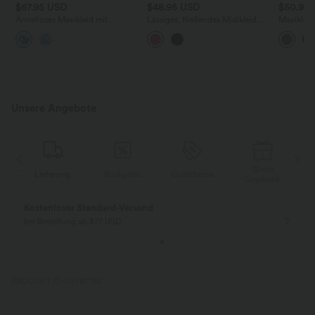
$67.95 USD
$48.95 USD
$50.95
Ärmelloses Maxikleid mit
Lässiges, fließendes Midikleid
Maxikleid
Herzausschnitt, Schnürung und
mit Seitentaschen,
Seitentas
Blumenmuster
quadratischem Ausschnitt und
kurzen Ärmeln
Unsere Angebote
Gratis
Lieferung
Rückgabe
Gutscheine
k
Geschenk
Gratis Rückgabe
Einfache Rückg
nur für Neukunden in Deutschland
innerhalb 30 Tage
PRODUKT ID: 02787785