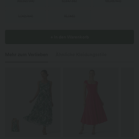
XS
(
32/34
)
S
(
34/36
)
M
(
38/40
)
L
(
42/44
)
XL
(
46
)
+ In den Warenkorb
Mehr zum Verlieben
Ähnliche Kleidungsstile