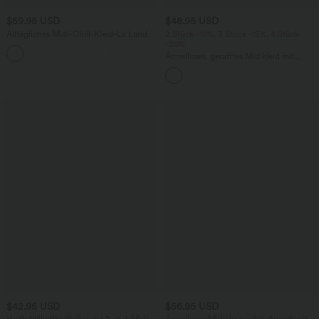
$59.95 USD
$48.95 USD
Alltägliches Midi-Chill-Kleid-La Land
2 Stück -10%, 3 Stück -15%, 4 Stück
-20%
+11
Ärmelloses, gerafftes Midikleid mit
eckigem Ausschnitt, integriertem BH
und überkreuztem Rückendesign
$42.95 USD
$56.95 USD