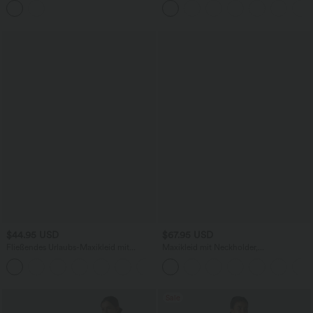
Seitentaschen
$44.95 USD
$67.95 USD
Fließendes Urlaubs-Maxikleid mit
Maxikleid mit Neckholder,
Seitentaschen und verstellbaren Trägern
Seitentaschen, integriertem BH und
Bindebändern hinten
Sale