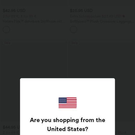
$42.95 USD
$25.95 USD
2 für 69 €, 3 für 99 €
Extra Schnäppchen $23.49 USD
Halara Flex™ dehnbare Stoffhose mit
Softlyzero™ Plush Crossover Leggings
hohem Bund, Waffelmuster,
mit Taschen
+20
Seitentaschen und weitem Bein
Sale
Sale
Are you shopping from the
$44.95 USD
$39.95 USD
$48.95 USD
United States
?
2 für 69 €, 3 für 99 €
2 Stück -10%, 3 Stück -15%, 4 Stück