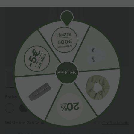
Farbe
Weiß
Wähle die Größe aus
(EU)
Größentabelle