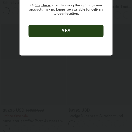
-20%
Schmal zulaufende Golfhose aus Krepp
Or
Stay here
, after choosing this option, some
mit hohem Bund und Seitentaschen
Halara UltraSculpt™ Rückenfreies Lauf-
products may no longer be available for delivery
Tanktop mit U-Ausschnitt und
to your location.
überkreuztem, abgerundetem Saum
YES
$57.95 USD
$31.95 USD
$67.95 USD
limited time sale
Lässige Bluse mit V-Ausschnitt und
kurzen Puffärmeln
Ärmelloser, geraffter Party-Jumpsuit mit
V-Ausschnitt, Seitentaschen und
+7
unsichtbarem Reißverschluss - pipi-