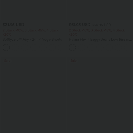
$31.95 USD
$61.95 USD
$64.95 USD
2 Stück -10%, 3 Stück -15%, 4 Stück
2 Stück -10%, 3 Stück -15%, 4 Stück
-20%
-20%
Softlyzero™ Airy - 2-in-1 Yoga-Shorts
Halara Flex™ Baggy Jeans Low Rise mit
mit superhohem Bund, mehreren
Knopf und Reißverschluss, mehreren
+23
Taschen und InstantCool - 17,78 cm
Taschen, weitem Bein
Sale
Sale