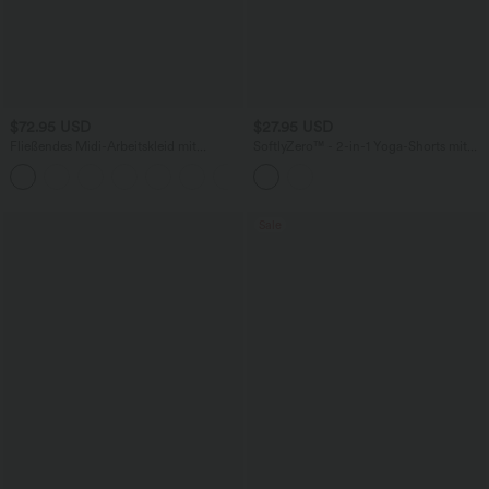
$72.95 USD
$27.95 USD
Fließendes Midi-Arbeitskleid mit
SoftlyZero™ - 2-in-1 Yoga-Shorts mit
Seitentaschen, Fledermausärmeln und
hohem Crossover-Bund, mehreren
Bauchkontrolle
Taschen und Ösen - schnelltrocknend,
7,6 cm
Sale