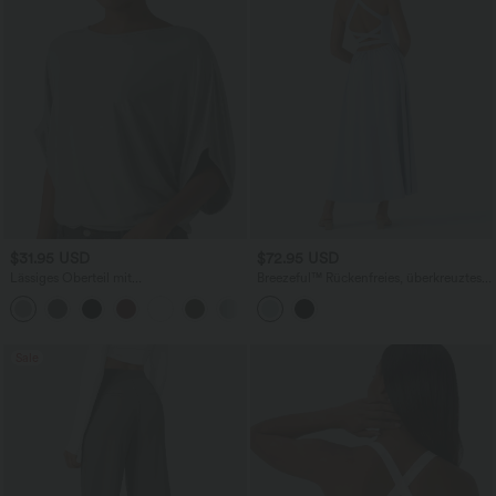
$31.95 USD
$72.95 USD
Lässiges Oberteil mit
Breezeful™ Rückenfreies, überkreuztes,
Rundhalsausschnitt und
schnelltrocknendes Maxi-Freizeitkleid
+1
Fledermausärmeln
mit Seitentaschen
Sale