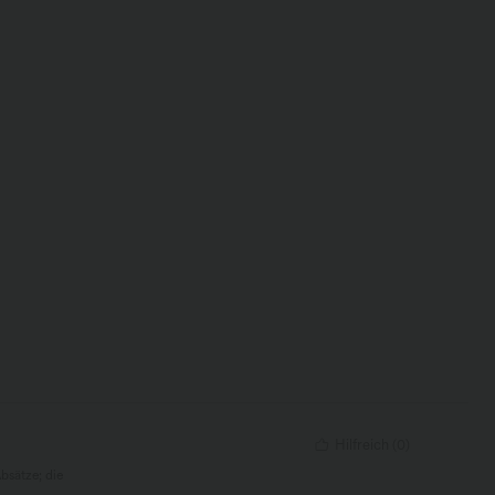
Hilfreich
(
0
)
bsätze; die
re hinweg toll