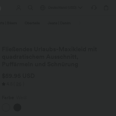
Deutschland
(
USD
)
ts | Bikers
Oberteile
Jeans | Denim
Leggings
Plus-Size
Fließendes Urlaubs-Maxikleid mit
quadratischem Ausschnitt,
Puffärmeln und Schnürung
$59.95 USD
4.5
(
26
)
Farbe
Weiß