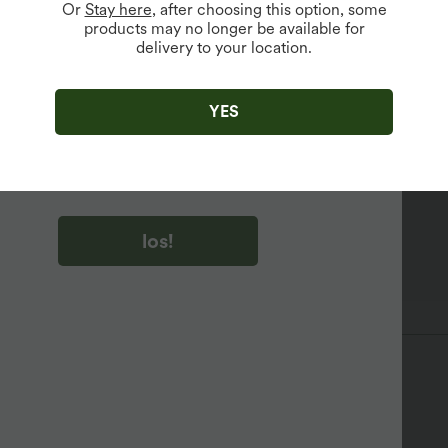
Or
Stay here
, after choosing this option, some
products may no longer be available for
delivery to your location.
u auf „los!“ klicken, stimmen du zu, Marketing-E-Mails über
zu erhalten. du können Ihre Zustimmung jederzeit widerrufen.
YES
u auf „los!“ klicken, haben du
lgemeinen Geschäftsbedingungen
und
ivitätsregeln von Halara
gelesen und stimmen ihnen zu und
n die Datenschutzrichtlinie von Halara an
.
Maxi
kurzärmlig
A-Linie
los!