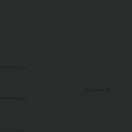
nalen Text ansehen
Hilfreich
(
1
)
 eine tolle Länge
ine
eingelaufen. Es
nalen Text ansehen