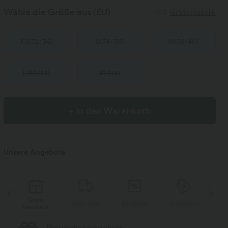
Wähle die Größe aus
(EU)
Größentabelle
XS
(
32/34
)
S
(
34/36
)
M
(
38/40
)
L
(
42/44
)
XL
(
46
)
+ In den Warenkorb
Unsere Angebote
Gratis
Lieferung
Rückgabe
Gutscheine
Li
Geschenk
Kostenloser Standard-Versand