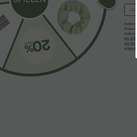
PRODUKT ID: 02787785
Indem d
Halara 
Passform & Features
Indem d
die Al
die Akt
erkenne
quadratischer Ausschnitt
Schnürung
Urlaub
Stoff & Pflege
Materialien
Hauptteil: 60 % Polyester und 40 % Viskose
Futter: 100% Polyester