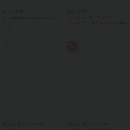
$27.95 USD
$25.95 USD
Yoga-Tanktop mit Rundhalsausschnitt,
Extra bargain $23.49 USD
Rüschen und InstantCool
Softlyzero™ Plush Crossover Leggings
+16
mit Taschen
SALE
SALE
-52%
$33.95 USD
$20.95 USD
$36.95 USD
$43.95 USD
Buy 3, pay for 2; buy 6, pay for 4
Lässige Shorts aus elastischem