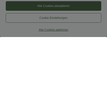
Alle Cookies akzeptieren
Cookie-Einstellungen
Alle Cookies ablehnen
$27.95 USD
$52.95 USD
$61.95 USD
SoftlyZero™ Airy - Super hoch taillierte
limited time sale
2-in-1-Yoga-Shorts mit Gesäßtasche
Lässiger, rückenfreier Jumpsuit mit
+20
und Seitentasche-längere Länge
Seitentaschen
SALE
SALE