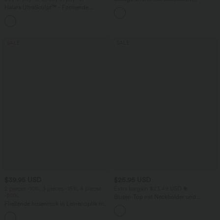
Kunstleder mit hohem Bund und
Halara UltraSculpt™ - Formende
Seitentaschen
Workout-Leggings mit hohem Bund,
+17
Seitentaschen und Bauchkontrolle
SALE
SALE
$39.95 USD
$25.95 USD
2 pieces -10%, 3 pieces -15%, 4 pieces
Extra bargain $23.49 USD
-20%
Blusen-Top mit Neckholder und
Fließende hosenrock in Leinenoptik mit
Schlüssellochausschnitt, plissiert,
mittelhohem Bund, Seitentaschen und
ärmellos, abgerundeter Saum
+1
weitem Bein