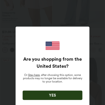
$31.95 USD
$61.95 USD
$64.95 USD
2 pieces -10%, 3 pieces -15%, 4 pieces
2 pieces -10%, 3 pieces -15%, 4 pieces
-20%
-20%
Softlyzero™ Airy - 2-in-1 Yoga-Shorts
Halara Flex™ Baggy Jeans Low Rise mit
mit superhohem Bund, mehreren
Knopf und Reißverschluss, mehreren
+23
Taschen und InstantCool - 17,78 cm
Taschen, weitem Bein
Are you shopping from the
SALE
United States
?
Or
Stay here
, after choosing this option, some
products may no longer be available for delivery
to your location.
YES