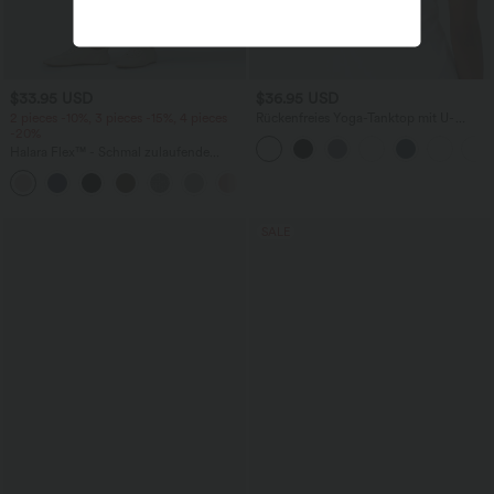
$33.95 USD
$36.95 USD
2 pieces -10%, 3 pieces -15%, 4 pieces
Rückenfreies Yoga-Tanktop mit U-
-20%
Ausschnitt, überkreuzten Trägern und
abgerundetem Saum
Halara Flex™ - Schmal zulaufende
Bürohose mit hohem Bund,
+8
Seitentaschen und Waffelstoff
SALE