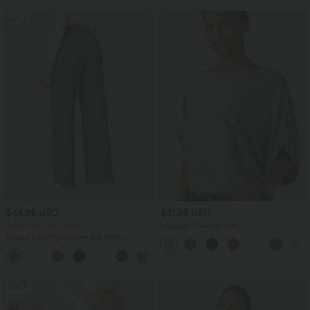
SALE
$44.95 USD
$31.95 USD
2 for €69, 3 for €99
Lässiges Oberteil mit
Rundhalsausschnitt und
Halara Flex™ plissierte dehnbare
Fledermausärmeln
Stoffhose mit hohem Bund,
+23
Seitentaschen und geradem Bein
SALE