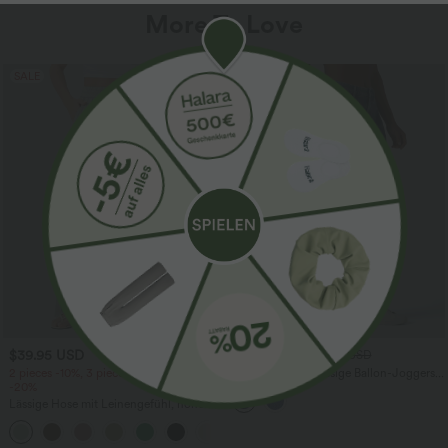
More To Love
SALE
$39.95 USD
$61.95 USD
$67.95 USD
2 pieces -10%, 3 pieces -15%, 4 pieces
Halara Flex™ - Lässige Ballon-Joggers
-20%
aus Denim mit mittelhohem Bund und
mehreren Taschen
Lässige Hose mit Leinengefühl, hoher
Taille, Kordelzug an der Seite und
+15
weitem Bein