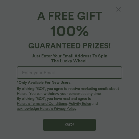
A FREE GIFT
100%
GUARANTEED PRIZES!
Just Enter Your Email Address To Spin
The Lucky Wheel.
Oops!
We can't seem to find the page you're looking for.
*Only Available For New Users.
By clicking "GO!", you agree to receive marketing emails about
Halara. You can withdraw your consent at any time.
By clicking "GO!", you have read and agree to
Shop More
Halara’s Terms and Conditions
,
Activity Rules
and
acknowledge Halara’s Privacy Policy
.
GO!