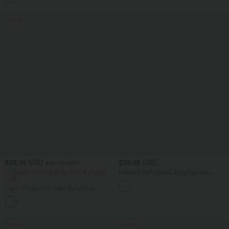
SALE
$38.95 USD
$39.95 USD
$42.95 USD
2 pieces -10%, 3 pieces -15%, 4 pieces
Halara Flex™ Jeans Jeggings aus
-20%
elastischem Strick-Denim mit hohem
Bund und Gesäßtaschen
Capri-Hose mit hohem Bund und
Seitentaschen - leinenähnliches Material
+7
SALE
SALE