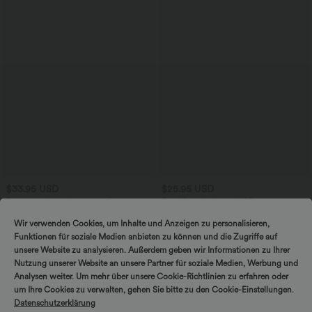
$33.95 USD
$25.95 USD
Buy 3, pay for 2; buy 6, pay for 4
Extra Bargain $20.13 USD
Halara UltraSculpt™ - Yoga-Sport-BH
Arbeits-T-Shirt mit Rundhalsausschnitt
mit leichtem Support und geformten
und kurzen Fledermausärmeln
Wir verwenden Cookies, um Inhalte und Anzeigen zu personalisieren,
Körbchen - Push-Up
Funktionen für soziale Medien anbieten zu können und die Zugriffe auf
unsere Website zu analysieren. Außerdem geben wir Informationen zu Ihrer
Nutzung unserer Website an unsere Partner für soziale Medien, Werbung und
Analysen weiter. Um mehr über unsere Cookie-Richtlinien zu erfahren oder
um Ihre Cookies zu verwalten, gehen Sie bitte zu den Cookie-Einstellungen.
Datenschutzerklärung