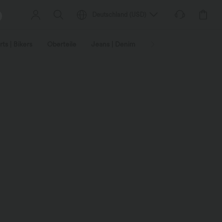
Deutschland
(
USD
)
ts | Bikers
Oberteile
Jeans | Denim
Leggings
Plus-Size