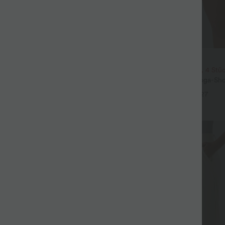
$31.95 USD
3 Stück -15%, 4 Stück -20%
2 Stück -10%, 3 Stück -15%, 4 Stü
t Leinengefühl, hoher Taille,
Softlyzero™ Airy - 2-in-1 Yoga-Sho
er Seite und weitem Bein
superhohem Bund, mehreren Tas
+19
+27
InstantCool - 17,78 cm