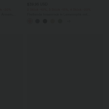
$39.95 USD
ck -20%
2 Stück -10%, 3 Stück -15%, 4 Stück -20%
n Ärmeln,
Fließende hosenrock in Leinenoptik mit
tem Bein,
mittelhohem Bund, Seitentaschen und weitem
+5
Bein