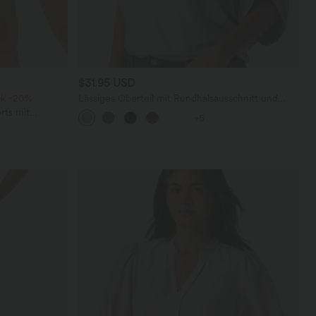
$31.95 USD
ck -20%
Lässiges Oberteil mit Rundhalsausschnitt und
Fledermausärmeln
rts mit
+5
chen und