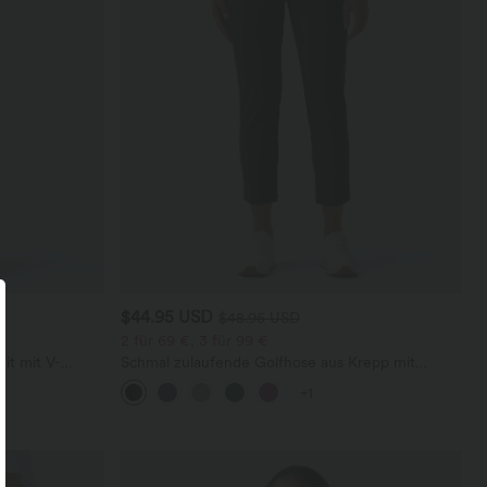
$44.95 USD
$48.95 USD
2 für 69 €, 3 für 99 €
it mit V-
Schmal zulaufende Golfhose aus Krepp mit
sichtbarem
hohem Bund und Seitentaschen
+1