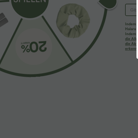
Indem d
Halara 
Indem d
die Al
die Akt
erkenne
$44.95 USD
$61.95 USD
$
Halara Flex™ - Lässige Baggy-Denim-Shorts mit
2 Stück -10%, 
hohem Crossover-Bund und mehreren Taschen
Halara Flex™ B
und Reißversch