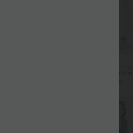
$33.95 USD
ür 99 €
2 Stück -10%, 3 Stück -15%, 4 Stü
issierte dehnbare Stoffhose mit
Halara Flex™ - Schmal zulaufende
eitentaschen und geradem Bein
hohem Bund, Seitentaschen und W
+27
+12
Sale