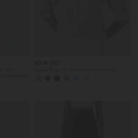
$31.95 USD
ck -20%
Lässige Bluse mit V-Ausschnitt und kurzen
Puffärmeln
 Bürohose mit
+3
affelstoff