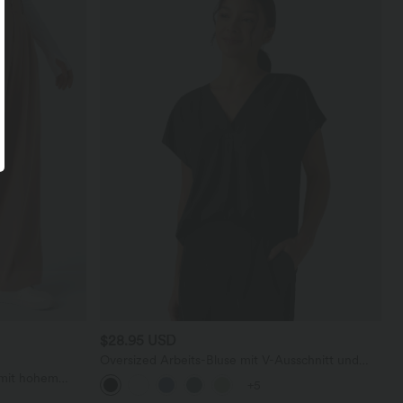
$28.95 USD
Oversized Arbeits-Bluse mit V-Ausschnitt und
kurzen Ärmeln - knitterfrei
 mit hohem
+5
en und weitem