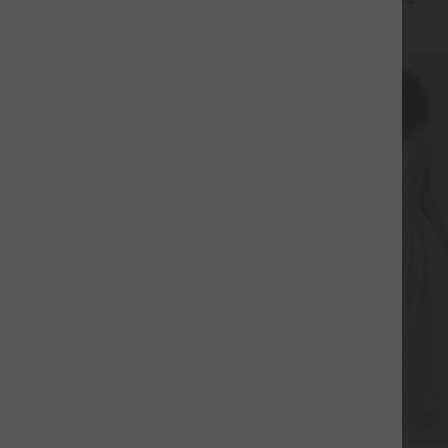
+9
+24
Bein
Sale