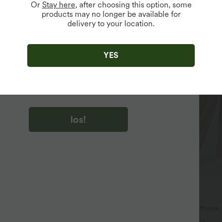
Or
Stay here
, after choosing this option, some
products may no longer be available for
delivery to your location.
u auf „los!“ klicken, stimmen du zu, Marketing-E-Mails über
zu erhalten. du können Ihre Zustimmung jederzeit widerrufen.
YES
u auf „los!“ klicken, haben du
lgemeinen Geschäftsbedingungen
und
ivitätsregeln von Halara
gelesen und stimmen ihnen zu und
n die Datenschutzrichtlinie von Halara an
.
los!
$42.95 USD
64.95 USD
3 Stück -15%, 4 Stück -20%
2 für 69 €, 3 für 99 €
aggy Jeans Low Rise mit Knopf
Halara Flex™ dehnbare Stoffhose
luss, mehreren Taschen, weitem
Bund, Waffelmuster, Seitentasch