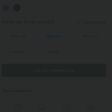
Wähle die Größe aus
(EU)
Größentabelle
XS
(
32/34
)
S
(
34/36
)
M
(
38/40
)
L
(
42/44
)
XL
(
46
)
+ In den Warenkorb
Unsere Angebote