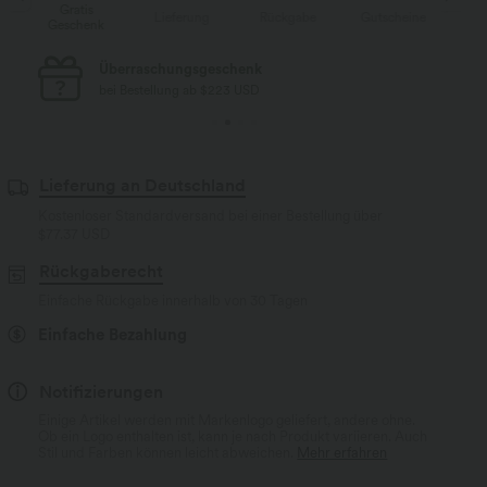
Gratis
Lieferung
Rückgabe
Gutscheine
Li
Geschenk
Kostenloser Standard-Versand
bei Bestellung ab $77 USD
Lieferung an Deutschland
Kostenloser Standardversand bei einer Bestellung über
$77.37 USD
Rückgaberecht
Einfache Rückgabe innerhalb von 30 Tagen
Einfache Bezahlung
Notifizierungen
Einige Artikel werden mit Markenlogo geliefert, andere ohne.
Ob ein Logo enthalten ist, kann je nach Produkt variieren. Auch
Stil und Farben können leicht abweichen.
Mehr erfahren