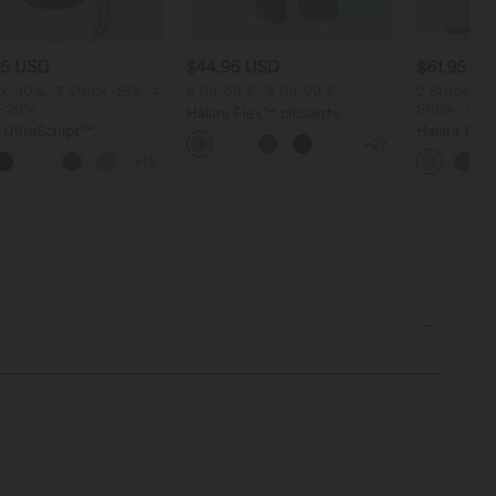
95 USD
$44.95 USD
$61.95 U
k -10%, 3 Stück -15%, 4
2 für 69 €, 3 für 99 €
2 Stück -10
 -20%
Stück -20
Halara Flex™ plissierte
 UltraSculpt™
dehnbare Stoffhose mit
Halara Fle
+27
nfreies Lauf-Tanktop
hohem Bund, Seitentaschen
Low Rise m
+15
-Ausschnitt und
und geradem Bein
Reißversch
reuztem,
Taschen, w
undetem Saum