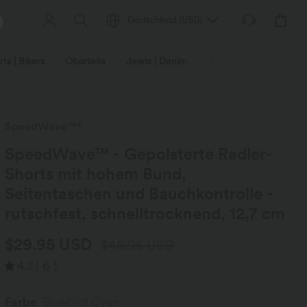
Deutschland
(
USD
)
ts | Bikers
Oberteile
Jeans | Denim
Leggings
Plus-Size
SpeedWave™*
SpeedWave™ - Gepolsterte Radler-
Shorts mit hohem Bund,
Seitentaschen und Bauchkontrolle -
rutschfest, schnelltrocknend, 12,7 cm
$29.95 USD
$48.95 USD
4.2
(
6
)
Farbe
Bluebird Cyan