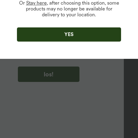
Or
Stay here
, after choosing this option, some
products may no longer be available for
delivery to your location.
u auf „los!“ klicken, stimmen du zu, Marketing-E-Mails über
zu erhalten. du können Ihre Zustimmung jederzeit widerrufen.
YES
u auf „los!“ klicken, haben du
lgemeinen Geschäftsbedingungen
und
ivitätsregeln von Halara
gelesen und stimmen ihnen zu und
n die Datenschutzrichtlinie von Halara an
.
los!