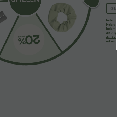
Indem d
Halara 
Indem d
die Al
die Akt
erkenne