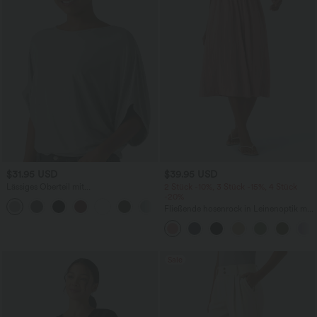
$31.95 USD
$39.95 USD
Lässiges Oberteil mit
2 Stück -10%, 3 Stück -15%, 4 Stück
Rundhalsausschnitt und
-20%
+1
Fledermausärmeln
Fließende hosenrock in Leinenoptik mit
mittelhohem Bund, Seitentaschen und
weitem Bein
Sale