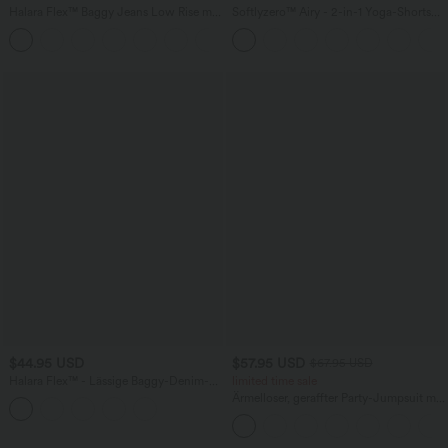
Halara Flex™ Baggy Jeans Low Rise mit
Softlyzero™ Airy - 2-in-1 Yoga-Shorts
Knopf und Reißverschluss, mehreren
mit superhohem Bund, mehreren
+5
Taschen, weitem Bein
Taschen und InstantCool - 17,78 cm
$44.95 USD
$57.95 USD
$67.95 USD
Halara Flex™ - Lässige Baggy-Denim-
limited time sale
Shorts mit hohem Crossover-Bund und
Ärmelloser, geraffter Party-Jumpsuit mit
mehreren Taschen
V-Ausschnitt, Seitentaschen und
unsichtbarem Reißverschluss - pipi-
praktisch