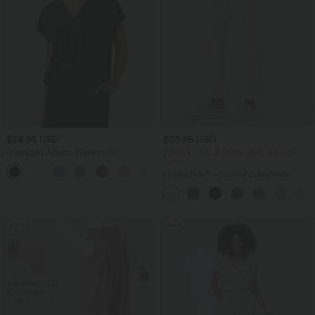
$28.95 USD
$33.95 USD
Oversized Arbeits-Bluse mit V-
2 Stück -10%, 3 Stück -15%, 4 Stück
Ausschnitt und kurzen Ärmeln -
-20%
+1
knitterfrei
Halara Flex™ - Schmal zulaufende
Bürohose mit hohem Bund,
Seitentaschen und Waffelstoff
Sale
Sale