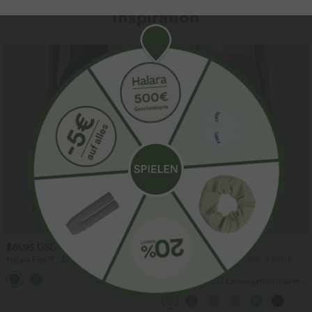
Inspiration
Sale
$61.95 USD
$39.95 USD
$67.95 USD
Halara Flex™ - Lässige Ballon-Joggers
2 Stück -10%, 3 Stück -15%, 4 Stück
aus Denim mit mittelhohem Bund und
-20%
mehreren Taschen
Lässige Hose mit Leinengefühl, hoher
Taille, Kordelzug an der Seite und
weitem Bein