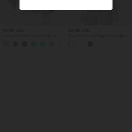
$31.95 USD
$27.95 USD
Lässige Bluse mit V-Ausschnitt und
Yoga-Tanktop mit Rundhalsausschnitt,
kurzen Puffärmeln
Rüschen und InstantCool
Sale