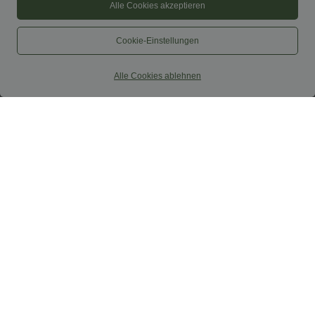
Alle Cookies akzeptieren
Cookie-Einstellungen
Alle Cookies ablehnen
$38.95 USD
$44.95 USD
$42.95 USD
$48.95 USD
2 Stück -10%, 3 Stück -15%, 4 Stück
2 für 69 €, 3 für 99 €
-20%
Schlaghose mit mittlerem Bund und
Capri-Hose mit hohem Bund und
seitlichen Reißverschlusstaschen
Seitentaschen - leinenähnliches Material
+7