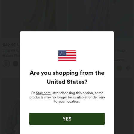
$42.95 USD
$42.95 USD
$50.95 USD
2 für 69 €, 3 für 99 €
2 Stück -10%, 3 Stück -15%, 4 Stück
-20%
Halara Flex™ dehnbare Stoffhose mit
hohem Bund, Waffelmuster,
Jumpsuit mit V-Ausschnitt, kurzen
+20
Seitentaschen und weitem Bein
Ärmeln, plissierten Seitentaschen und
weitem Bein, fließendem Waffelmuster
Are you shopping from the
United States
?
Or
Stay here
, after choosing this option, some
products may no longer be available for delivery
to your location.
YES