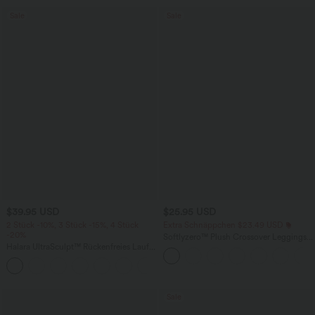
Sale
Sale
$39.95 USD
$25.95 USD
2 Stück -10%, 3 Stück -15%, 4 Stück
Extra Schnäppchen $23.49 USD
-20%
Softlyzero™ Plush Crossover Leggings
Halara UltraSculpt™ Rückenfreies Lauf-
mit Taschen
Tanktop mit U-Ausschnitt und
+11
überkreuztem, abgerundetem Saum
Sale