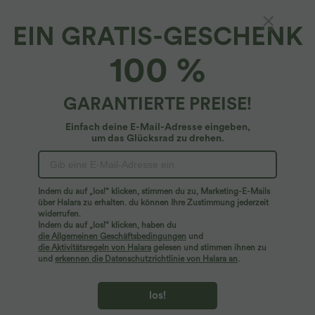
EIN GRATIS-GESCHENK
100 %
GARANTIERTE PREISE!
Einfach deine E-Mail-Adresse eingeben,
um das Glücksrad zu drehen.
Hoppla!
Wir können die von Ihnen gesuchte Seite nicht
Indem du auf „los!“ klicken, stimmen du zu, Marketing-E-Mails
finden.
über Halara zu erhalten. du können Ihre Zustimmung jederzeit
widerrufen.
Indem du auf „los!“ klicken, haben du
Mehr einkaufen
die Allgemeinen Geschäftsbedingungen
und
die Aktivitätsregeln von Halara
gelesen und stimmen ihnen zu
und
erkennen die Datenschutzrichtlinie von Halara an
.
los!