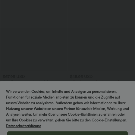
$67.95 USD
$48.95 USD
Ärmelloser Jumpsuit mit U-Boot-
2 Stück -10%, 3 Stück -15%, 4 Stück
Ausschnitt, Seitentaschen, seitlichen
-20%
+8
Bindebändern, Streifen und InstantCool
Ärmelloses, gerafftes Midikleid mit
Wir verwenden Cookies, um Inhalte und Anzeigen zu personalisieren,
- Easy Peezy Edition
eckigem Ausschnitt, integriertem BH
Funktionen für soziale Medien anbieten zu können und die Zugriffe auf
und überkreuztem Rückendesign
unsere Website zu analysieren. Außerdem geben wir Informationen zu Ihrer
Nutzung unserer Website an unsere Partner für soziale Medien, Werbung und
Sale
Sale
Analysen weiter. Um mehr über unsere Cookie-Richtlinien zu erfahren oder
um Ihre Cookies zu verwalten, gehen Sie bitte zu den Cookie-Einstellungen.
Datenschutzerklärung