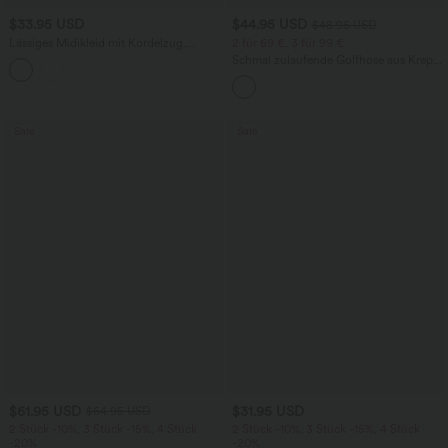
$33.95 USD
$44.95 USD
$48.95 USD
Lässiges Midikleid mit Kordelzug,
2 für 69 €, 3 für 99 €
Schlitz und geschwungenem Saum
Schmal zulaufende Golfhose aus Krepp
mit hohem Bund und Seitentaschen
Sale
Sale
$61.95 USD
$31.95 USD
$64.95 USD
2 Stück -10%, 3 Stück -15%, 4 Stück
2 Stück -10%, 3 Stück -15%, 4 Stück
-20%
-20%