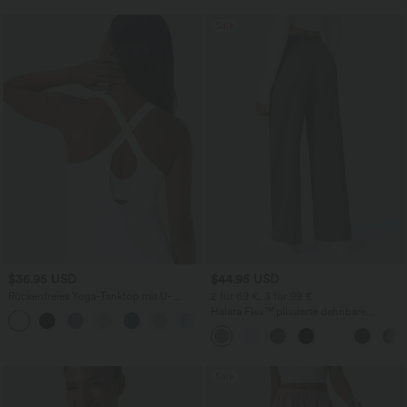
Sale
$36.95 USD
$44.95 USD
Rückenfreies Yoga-Tanktop mit U-
2 für 69 €, 3 für 99 €
Ausschnitt, überkreuzten Trägern und
Halara Flex™ plissierte dehnbare
abgerundetem Saum
Stoffhose mit hohem Bund,
Seitentaschen und geradem Bein
Sale