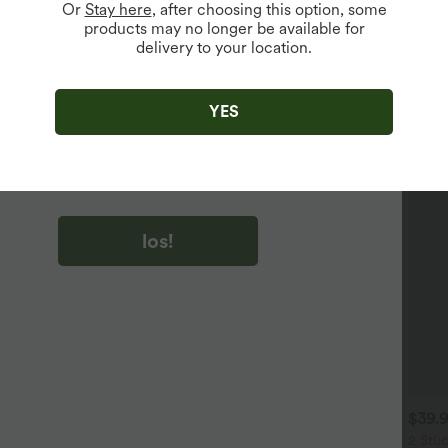
Or
Stay here
, after choosing this option, some
products may no longer be available for
delivery to your location.
u auf „los!“ klicken, stimmen du zu, Marketing-E-Mails über
zu erhalten. du können Ihre Zustimmung jederzeit widerrufen.
YES
u auf „los!“ klicken, haben du
lgemeinen Geschäftsbedingungen
und
ivitätsregeln von Halara
gelesen und stimmen ihnen zu und
n die Datenschutzrichtlinie von Halara an
.
los!
$31.95 USD
$39.95 USD
$39.
 Stück -10%, 3 Stück -15%, 4
2 Stück -10%, 3 Stück -15%, 4
2 Stüc