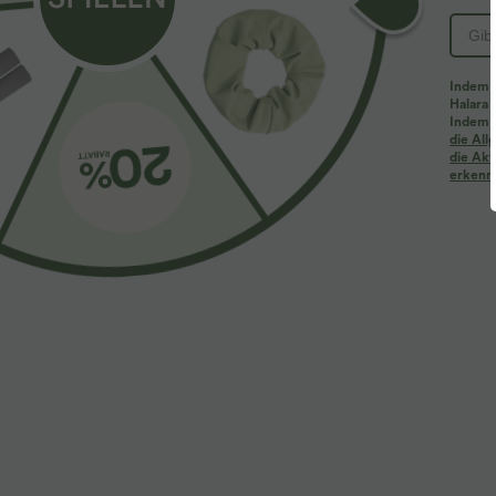
Indem d
Halara 
Indem d
Mehr zum Verlieben
Ähnliche Kleidungsstile
die Al
die Akt
erkenne
$61.95 USD
$31.95 USD
$67.95 USD
Halara Flex™ - Lässige
Lässiges Oberteil mit
2