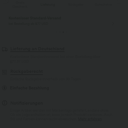
Gratis
Lieferung
Rückgabe
Gutscheine
Li
Geschenk
Kostenloser Standard-Versand
bei Bestellung ab $77 USD
Lieferung an Deutschland
Kostenloser Standardversand bei einer Bestellung über
$77.37 USD
Rückgaberecht
Einfache Rückgabe innerhalb von 30 Tagen
Einfache Bezahlung
Notifizierungen
Einige Artikel werden mit Markenlogo geliefert, andere ohne.
Ob ein Logo enthalten ist, kann je nach Produkt variieren. Auch
Stil und Farben können leicht abweichen.
Mehr erfahren