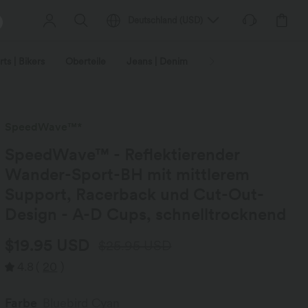
Deutschland
(
USD
)
ts | Bikers
Oberteile
Jeans | Denim
Leggings
Plus-Size
SpeedWave™*
SpeedWave™ - Reflektierender
Wander-Sport-BH mit mittlerem
Support, Racerback und Cut-Out-
Design - A-D Cups, schnelltrocknend
$19.95 USD
$25.95 USD
4.8
(
20
)
Farbe
Bluebird Cyan