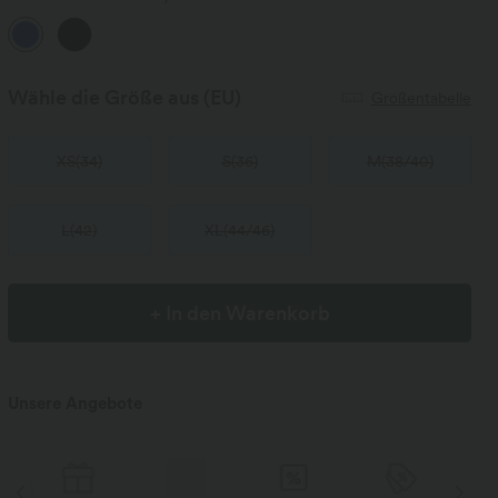
Wähle die Größe aus
(EU)
Größentabelle
XS
(
34
)
S
(
36
)
M
(
38/40
)
L
(
42
)
XL
(
44/46
)
+ In den Warenkorb
Unsere Angebote