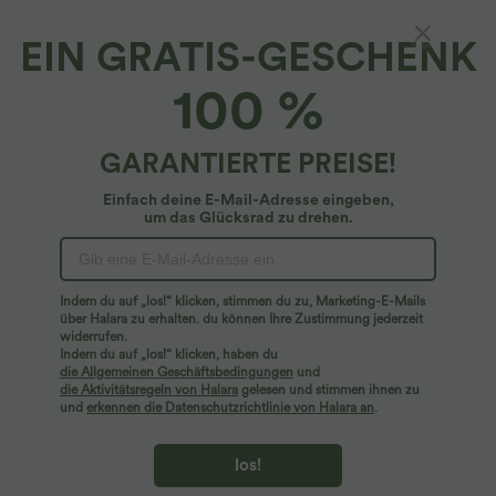
bei Bestellung ab $223 USD
EIN GRATIS-GESCHENK
100 %
PRODUKT ID: 02760103
GARANTIERTE PREISE!
Buttery Soft, SoftlyZero™ Plush Fabric
Einfach deine E-Mail-Adresse eingeben,
Buttery soft, four-way stretch, and moisture-wicking comfort for all-day
um das Glücksrad zu drehen.
wear.
Passform & Features
Butterweich
Vier-Wege-Stretch
Körperbetont
Easy Peezy
Innenshorts
Indem du auf „los!“ klicken, stimmen du zu, Marketing-E-Mails
Stoff & Pflege
über Halara zu erhalten. du können Ihre Zustimmung jederzeit
widerrufen.
Geformter Abstandshalter
Seitentaschen
Atmungsaktiv
Feuchtigkeitsableitend
Indem du auf „los!“ klicken, haben du
Kostenloser Standardversand bei einer Bestellung über
die Allgemeinen Geschäftsbedingungen
und
$77.37 USD
tiefer Rückenausschnitt
Herz-Ausschnitt
die Aktivitätsregeln von Halara
gelesen und stimmen ihnen zu
und
erkennen die Datenschutzrichtlinie von Halara an
.
Einfache Rückgabe innerhalb von 30 Tagen
halber Reißverschluss
Reißverschluss
Yoga & Pilates
Einfache Bezahlung
los!
Mini
Trapez
ärmellos
Hohe Dehnung