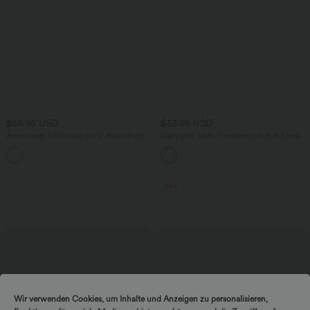
$56.95 USD
$33.95 USD
Ärmelloses Midikleid mit V-Ausschnitt,
Gerippter Maxi-Freizeitrock in A-Linie
Seitentaschen und Reißverschluss
mit hohem Bund und Schlitzsaum
Sale
Wir verwenden Cookies, um Inhalte und Anzeigen zu personalisieren,