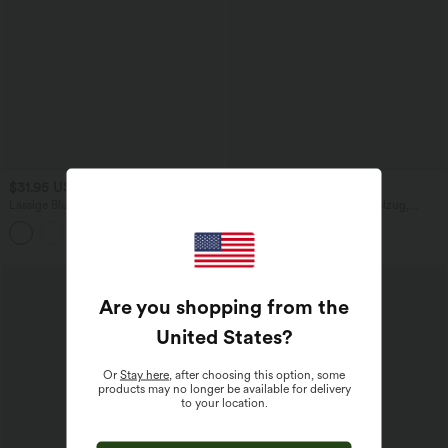
$31.95 USD
$33.95 USD
Lässige Bluse mit V-Ausschnitt und
Lässiges Midikleid mit Kordelzug,
kurzen Puffärmeln
Schlitz und geschwungenem Saum
Are you shopping from the
United States
?
Or
Stay here
, after choosing this option, some
products may no longer be available for delivery
to your location.