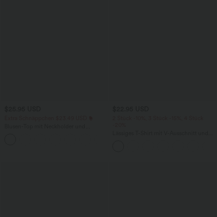
$25.95 USD
$22.95 USD
Extra Schnäppchen $23.49 USD
2 Stück -10%, 3 Stück -15%, 4 Stück
-20%
Blusen-Top mit Neckholder und
Schlüssellochausschnitt, plissiert,
Lässiges T-Shirt mit V-Ausschnitt und
+3
ärmellos, abgerundeter Saum
kurzen Ärmeln