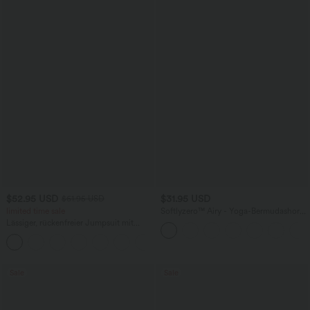
$52.95 USD
$31.95 USD
$61.95 USD
limited time sale
Softlyzero™ Airy - Yoga-Bermudashorts
mit hohem Bund, mehreren Taschen
Lässiger, rückenfreier Jumpsuit mit
und InstantCool
Seitentaschen
+10
Sale
Sale