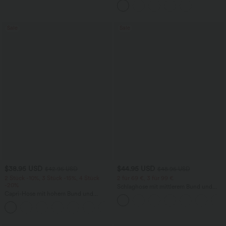
und überkreuztem Rückendesign
Sale
Sale
$38.95 USD
$44.95 USD
$42.95 USD
$48.95 USD
2 Stück -10%, 3 Stück -15%, 4 Stück
2 für 69 €, 3 für 99 €
-20%
Schlaghose mit mittlerem Bund und
Capri-Hose mit hohem Bund und
seitlichen Reißverschlusstaschen
Seitentaschen - leinenähnliches Material
+7