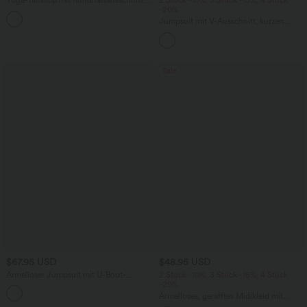
Yoga-Tanktop mit Rundhalsausschnitt,
2 Stück -10%, 3 Stück -15%, 4 Stück
Rüschen und InstantCool
-20%
+16
Jumpsuit mit V-Ausschnitt, kurzen
Ärmeln, plissierten Seitentaschen und
weitem Bein, fließendem Waffelmuster
Sale
$67.95 USD
$48.95 USD
Ärmelloser Jumpsuit mit U-Boot-
2 Stück -10%, 3 Stück -15%, 4 Stück
Ausschnitt, Seitentaschen, seitlichen
-20%
+8
Bindebändern, Streifen und InstantCool
Ärmelloses, gerafftes Midikleid mit
- Easy Peezy Edition
eckigem Ausschnitt, integriertem BH