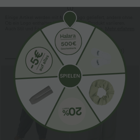
Vier-Wege-Stretch
A-Linie
Einige Artikel werden mit Markenlogo geliefert, andere ohne.
Ob ein Logo enthalten ist, kann je nach Produkt variieren.
Auch Stil und Farben können leicht abweichen.
Mehr erfahren
Inspiration
Bewertungen(21)
Sale