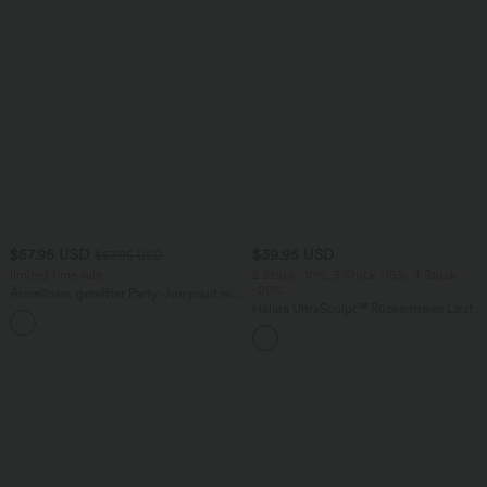
$57.95 USD
$39.95 USD
$67.95 USD
limited time sale
2 Stück -10%, 3 Stück -15%, 4 Stück
-20%
Ärmelloser, geraffter Party-Jumpsuit mit
V-Ausschnitt, Seitentaschen und
Halara UltraSculpt™ Rückenfreies Lauf-
+7
unsichtbarem Reißverschluss - pipi-
Tanktop mit U-Ausschnitt und
praktisch
überkreuztem, abgerundetem Saum