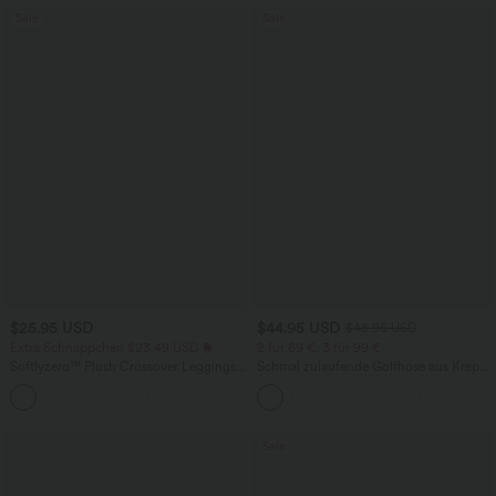
Sale
Sale
$25.95 USD
$44.95 USD
$48.95 USD
Extra Schnäppchen $23.49 USD
2 für 69 €, 3 für 99 €
Softlyzero™ Plush Crossover Leggings
Schmal zulaufende Golfhose aus Krepp
mit Taschen
mit hohem Bund und Seitentaschen
+16
Sale