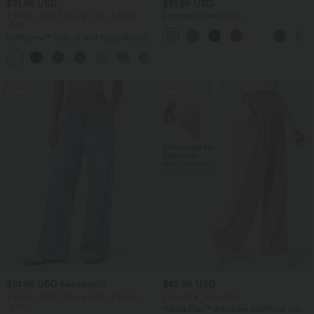
$31.95 USD
$31.95 USD
2 Stück -10%, 3 Stück -15%, 4 Stück
Lässiges Oberteil mit
-20%
Rundhalsausschnitt und
Fledermausärmeln
Softlyzero™ Airy - 2-in-1 Yoga-Shorts
mit superhohem Bund, mehreren
+23
Taschen und InstantCool - 17,78 cm
Sale
Sale
$61.95 USD
$42.95 USD
$64.95 USD
2 Stück -10%, 3 Stück -15%, 4 Stück
2 für 69 €, 3 für 99 €
-20%
Halara Flex™ dehnbare Stoffhose mit