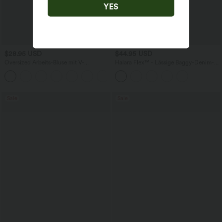
YES
$28.95 USD
$44.95 USD
Oversized Arbeits-Bluse mit V-
Halara Flex™ - Lässige Baggy-Denim-
Ausschnitt und kurzen Ärmeln -
Shorts mit hohem Crossover-Bund und
+1
knitterfrei
mehreren Taschen
Sale
Sale