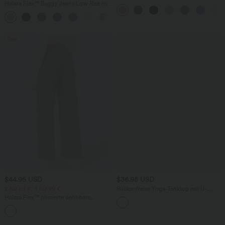
Halara Flex™ Baggy Jeans Low Rise mit
hohem Bund, Waffelmuster,
Knopf und Reißverschluss, mehreren
Seitentaschen und weitem Bein
+5
Taschen, weitem Bein
Sale
$44.95 USD
$36.95 USD
2 für 69 €, 3 für 99 €
Rückenfreies Yoga-Tanktop mit U-
Ausschnitt, überkreuzten Trägern und
Halara Flex™ plissierte dehnbare
abgerundetem Saum
Stoffhose mit hohem Bund,
+23
Seitentaschen und geradem Bein