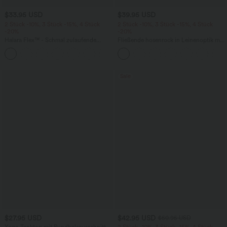
$33.95 USD
$39.95 USD
2 Stück -10%, 3 Stück -15%, 4 Stück
2 Stück -10%, 3 Stück -15%, 4 Stück
-20%
-20%
Halara Flex™ - Schmal zulaufende
Fließende hosenrock in Leinenoptik mit
Bürohose mit hohem Bund,
mittelhohem Bund, Seitentaschen und
+8
Seitentaschen und Waffelstoff
weitem Bein
Sale
$27.95 USD
$42.95 USD
$50.95 USD