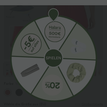
Farbe
Valiant Poppy
Wähle die Größe aus
(EU)
Größentabelle