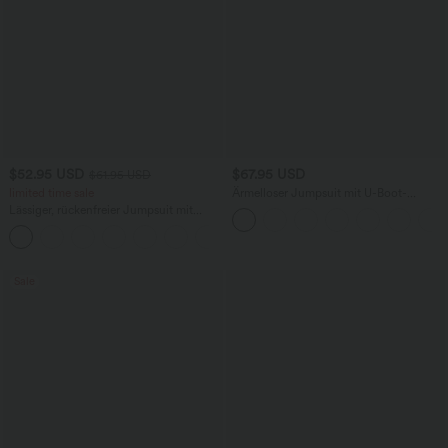
$52.95 USD
$67.95 USD
$61.95 USD
limited time sale
Ärmelloser Jumpsuit mit U-Boot-
Ausschnitt, Seitentaschen, seitlichen
Lässiger, rückenfreier Jumpsuit mit
Bindebändern, Streifen und InstantCool
Seitentaschen
- Easy Peezy Edition
+10
Sale