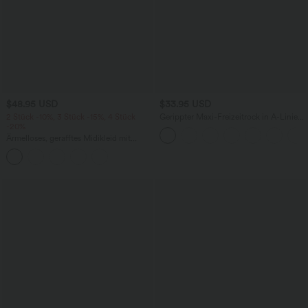
$48.95 USD
$33.95 USD
2 Stück -10%, 3 Stück -15%, 4 Stück
Gerippter Maxi-Freizeitrock in A-Linie
-20%
mit hohem Bund und Schlitzsaum
Ärmelloses, gerafftes Midikleid mit
eckigem Ausschnitt, integriertem BH
und überkreuztem Rückendesign