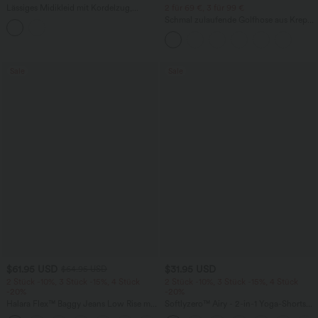
Lässiges Midikleid mit Kordelzug,
2 für 69 €, 3 für 99 €
Schlitz und geschwungenem Saum
Schmal zulaufende Golfhose aus Krepp
mit hohem Bund und Seitentaschen
Sale
Sale
$61.95 USD
$31.95 USD
$64.95 USD
2 Stück -10%, 3 Stück -15%, 4 Stück
2 Stück -10%, 3 Stück -15%, 4 Stück
-20%
-20%
Halara Flex™ Baggy Jeans Low Rise mit
Softlyzero™ Airy - 2-in-1 Yoga-Shorts
Knopf und Reißverschluss, mehreren
mit superhohem Bund, mehreren