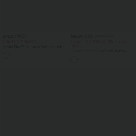
$42.95 USD
$42.95 USD
$50.95 USD
2 für 69 €, 3 für 99 €
2 Stück -10%, 3 Stück -15%, 4 Stück
-20%
Halara Flex™ dehnbare Stoffhose mit
hohem Bund, Waffelmuster,
Jumpsuit mit V-Ausschnitt, kurzen
+20
Seitentaschen und weitem Bein
Ärmeln, plissierten Seitentaschen und
weitem Bein, fließendem Waffelmuster