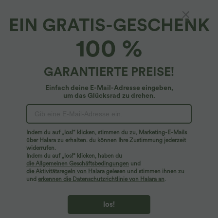
EIN GRATIS-GESCHENK
SoftlyZero™ - 2-in-1 Yoga-Jumpsuit mit
100 %
Tasche und Bauchkontrolle - schnelltrocknend
4.8
(
36
)
GARANTIERTE PREISE!
$59.95 USD
Einfach deine E-Mail-Adresse eingeben,
um das Glücksrad zu drehen.
Indem du auf „los!“ klicken, stimmen du zu, Marketing-E-Mails
über Halara zu erhalten. du können Ihre Zustimmung jederzeit
widerrufen.
Indem du auf „los!“ klicken, haben du
die Allgemeinen Geschäftsbedingungen
und
die Aktivitätsregeln von Halara
gelesen und stimmen ihnen zu
und
erkennen die Datenschutzrichtlinie von Halara an
.
los!