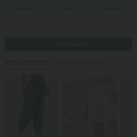
XS
(
32/34
)
S
(
34/36
)
M
(
38/40
)
L
(
42/44
)
XL
(
46
)
+ In den Warenkorb
Mehr zum Verlieben
Ähnliche Kleidungsstile