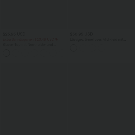
$25.95 USD
$50.95 USD
Extra Schnäppchen $23.49 USD
Lässiges, ärmelloses Midikleid mit
Rundhalsausschnitt, integriertem BH
Blusen-Top mit Neckholder und
und Rüschensaum
Schlüssellochausschnitt, plissiert,
+3
ärmellos, abgerundeter Saum