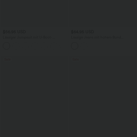
$56.95 USD
$64.95 USD
Lässiger Jumpsuit mit U-Boot-
Lässige Jeans mit hohem Bund
Ausschnitt, Seitentaschen, kurzen
mehreren Taschen und weitem Bein
Ärmeln und Kordelzug - Easy Peezy
Edition
Sale
Sale