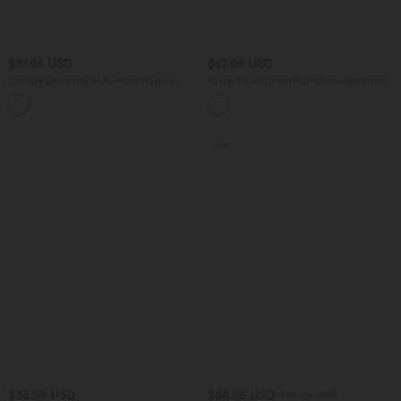
$31.95 USD
$27.95 USD
Lässige Bluse mit V-Ausschnitt und
Yoga-Tanktop mit Rundhalsausschnitt,
kurzen Puffärmeln
Rüschen und InstantCool
Sale
$33.95 USD
$44.95 USD
$48.95 USD