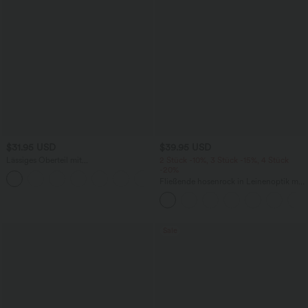
$31.95 USD
$39.95 USD
Lässiges Oberteil mit
2 Stück -10%, 3 Stück -15%, 4 Stück
Rundhalsausschnitt und
-20%
+1
Fledermausärmeln
Fließende hosenrock in Leinenoptik mit
mittelhohem Bund, Seitentaschen und
weitem Bein
Sale