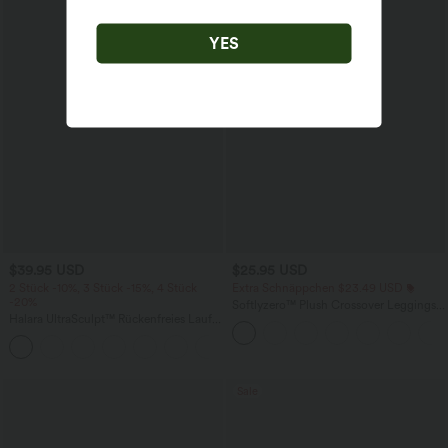
YES
$39.95 USD
$25.95 USD
2 Stück -10%, 3 Stück -15%, 4 Stück
Extra Schnäppchen $23.49 USD
-20%
Softlyzero™ Plush Crossover Leggings
Halara UltraSculpt™ Rückenfreies Lauf-
mit Taschen
Tanktop mit U-Ausschnitt und
+11
überkreuztem, abgerundetem Saum
Sale