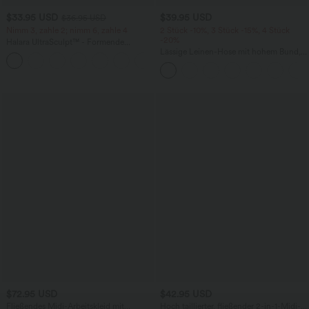
$33.95 USD
$39.95 USD
$36.95 USD
Nimm 3, zahle 2; nimm 6, zahle 4
2 Stück -10%, 3 Stück -15%, 4 Stück
-20%
Halara UltraSculpt™ - Formende
Workout-Leggings mit hohem Bund,
Lässige Leinen-Hose mit hohem Bund,
+17
Seitentaschen und Bauchkontrolle
Kordelzug, weitem Bein und Taschen
$72.95 USD
$42.95 USD
Fließendes Midi-Arbeitskleid mit
Hoch taillierter, fließender 2-in-1-Midi-