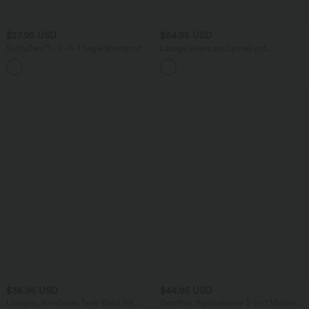
$27.95 USD
$64.95 USD
SoftlyZero™ - 2-in-1 Yoga-Shorts mit
Lässige Jeans aus Lyocell mit
hohem Crossover-Bund, mehreren
mittelhohem Bund, mehreren Taschen
Taschen und Ösen - schnelltrocknend,
und Kordelzug
7,6 cm
$36.95 USD
$44.95 USD
Lässiges, ärmelloses Tank-Kleid mit
Geraffter, figurbetonter 2-in-1 Midirock