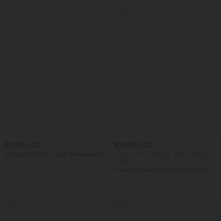
Sale
$31.95 USD
$39.95 USD
Softlyzero™ Airy - Yoga-Bermudashorts
2 Stück -10%, 3 Stück -15%, 4 Stück
mit hohem Bund, mehreren Taschen
-20%
+16
und InstantCool
Lässiger Maxirock in Leinenoptik mit
hohem Bund und Kordelzug
Sale
Sale