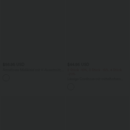
$56.95 USD
$44.95 USD
Ärmelloses Midikleid mit V-Ausschnitt,
2 Stück -10%, 3 Stück -15%, 4 Stück
Seitentaschen und Reißverschluss
-20%
Lässige Cordhose mit mittelhohem
Bund, Reißverschluss und Seitentaschen