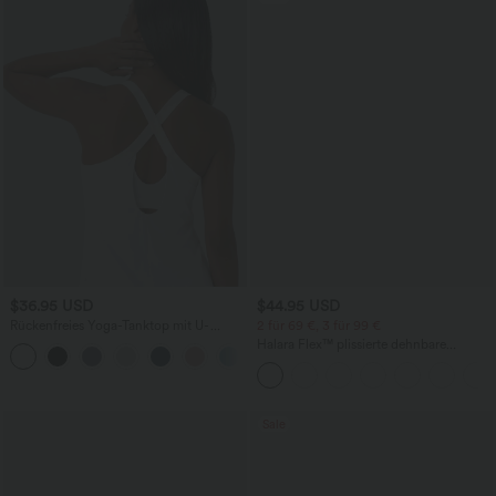
$36.95 USD
$44.95 USD
Rückenfreies Yoga-Tanktop mit U-
2 für 69 €, 3 für 99 €
Ausschnitt, überkreuzten Trägern und
Halara Flex™ plissierte dehnbare
abgerundetem Saum
Stoffhose mit hohem Bund,
Seitentaschen und geradem Bein
Sale