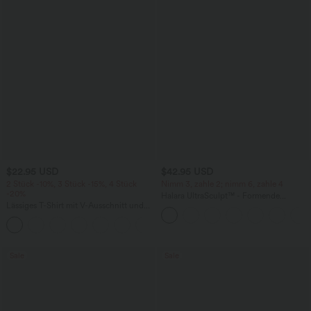
$22.95 USD
$42.95 USD
2 Stück -10%, 3 Stück -15%, 4 Stück
Nimm 3, zahle 2; nimm 6, zahle 4
-20%
Halara UltraSculpt™ - Formende
Lässiges T-Shirt mit V-Ausschnitt und
Workout-Leggings mit hohem Bund,
kurzen Ärmeln
Seitentaschen, Booty-Scrunch und
+9
Bauchkontrolle
Sale
Sale