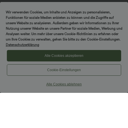
Seitentaschen, Fledermausärmeln und
Tanzrock mit Seitentasche
Bauchkontrolle
Wir verwenden Cookies, um Inhalte und Anzeigen zu personalisieren,
Funktionen für soziale Medien anbieten zu können und die Zugriffe auf
unsere Website zu analysieren. Außerdem geben wir Informationen zu Ihrer
Nutzung unserer Website an unsere Partner für soziale Medien, Werbung und
Analysen weiter. Um mehr über unsere Cookie-Richtlinien zu erfahren oder
um Ihre Cookies zu verwalten, gehen Sie bitte zu den Cookie-Einstellungen.
Datenschutzerklärung
Alle Cookies akzeptieren
Cookie-Einstellungen
Alle Cookies ablehnen
$36.95 USD
$31.95 USD
Halara Flex™ Arbeitsleggings aus
Ärmellose, oversized Büro-Bluse mit V-
elastischem Strick-Denim mit hohem
Ausschnitt - knitterfrei
+1
Bund und mehreren Taschen
Sale