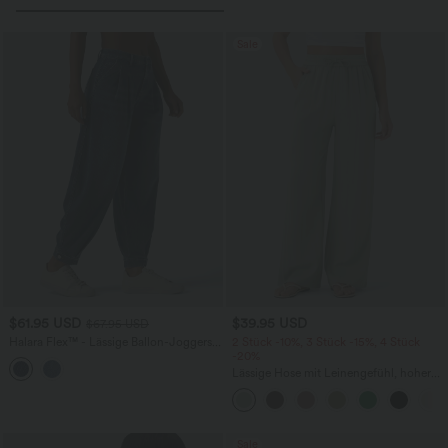
Sale
$61.95 USD
$39.95 USD
$67.95 USD
Halara Flex™ - Lässige Ballon-Joggers
2 Stück -10%, 3 Stück -15%, 4 Stück
aus Denim mit mittelhohem Bund und
-20%
mehreren Taschen
Lässige Hose mit Leinengefühl, hoher
Taille, Kordelzug an der Seite und
weitem Bein
Sale