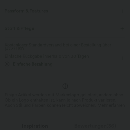
Passform & Features
Für: Yoga, Pilates und Freizeitaktivitäten
Bauchkontrolle
Stoff & Pflege
Innenshorts
eingenähter BH
versteckte Taschen
Kostenloser Standardversand bei einer Bestellung über
$77.37 USD
gedrehter Rücken
Neckholder
atmungsaktives Mesh
Einfache Rückgabe innerhalb von 30 Tagen
ärmellos
Mittlere Dehnung
Vier-Wege-Stretch
Einfache Bezahlung
Einige Artikel werden mit Markenlogo geliefert, andere ohne.
Ob ein Logo enthalten ist, kann je nach Produkt variieren.
Auch Stil und Farben können leicht abweichen.
Mehr erfahren
Inspiration
Bewertungen(36)