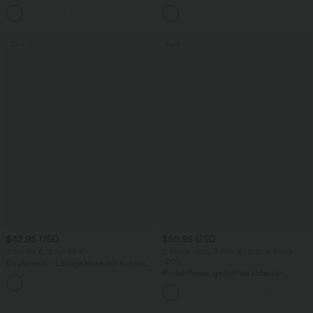
Rundhalsausschnitt und Seitentaschen
aus Kunstleder mit hohem Bund und
abgerundetem Saum
Sale
Sale
$42.95 USD
$50.95 USD
2 für 69 €, 3 für 99 €
2 Stück -10%, 3 Stück -15%, 4 Stück
-20%
DayStretch - Lässige Hose mit hohem
Bund, Seitentaschen und Barrel-Leg
Rückenfreies, gedrehtes Urlaubs-
+5
Maxikleid mit Seitentaschen und Schlitz