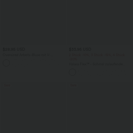
$28.95 USD
$33.95 USD
Oversized Arbeits-Bluse mit V-
2 Stück -10%, 3 Stück -15%, 4 Stück
Ausschnitt und kurzen Ärmeln -
-20%
+1
knitterfrei
Halara Flex™ - Schmal zulaufende
Bürohose mit hohem Bund,
Seitentaschen und Waffelstoff
Sale
Sale