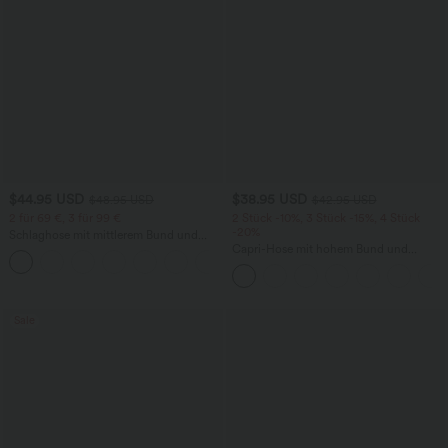
$44.95 USD
$38.95 USD
$48.95 USD
$42.95 USD
2 für 69 €, 3 für 99 €
2 Stück -10%, 3 Stück -15%, 4 Stück
-20%
Schlaghose mit mittlerem Bund und
seitlichen Reißverschlusstaschen
Capri-Hose mit hohem Bund und
+12
Seitentaschen - leinenähnliches Material
Sale