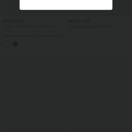
$39.95 USD
$28.95 USD
2 Stück -10%, 3 Stück -15%, 4 Stück
Oversized Arbeits-Bluse mit V-
-20%
Ausschnitt und kurzen Ärmeln -
knitterfrei
Fließende hosenrock in Leinenoptik mit
mittelhohem Bund, Seitentaschen und
+1
weitem Bein
Sale
Sale