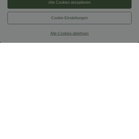
Alle Cookies akzeptieren
Cookie-Einstellungen
Alle Cookies ablehnen
$44.95 USD
$65.95 USD
$48.95 USD
$70.95 USD
2 für 69 €, 3 für 99 €
Halara Flex™ lässige, verwaschene
Baggy Jeans aus elastischem Strick-
Schmal zulaufende Golfhose aus Krepp
Denim mit niedrigem Bund, Knopf,
mit hohem Bund und Seitentaschen
Reißverschluss, mehreren Taschen und
weitem Bein
Sale