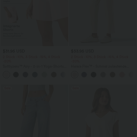
$31.95 USD
$33.95 USD
2 Stück -10%, 3 Stück -15%, 4 Stück
2 Stück -10%, 3 Stück -15%, 4 Stück
-20%
-20%
Softlyzero™ Airy - 2-in-1 Yoga-Shorts
Halara Flex™ - Schmal zulaufende
mit superhohem Bund, mehreren
Bürohose mit hohem Bund,
+23
Taschen und InstantCool - 17,78 cm
Seitentaschen und Waffelstoff
Sale
Sale