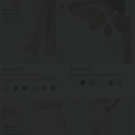
$42.95 USD
$36.95 USD
2 für 69 €, 3 für 99 €
Rückenfreies Yoga-Tanktop mit U-
Ausschnitt, überkreuzten Trägern und
Halara Flex™ dehnbare Stoffhose mit
abgerundetem Saum
hohem Bund, Waffelmuster,
+20
Seitentaschen und weitem Bein
Sale
Sale