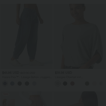
$61.95 USD
$31.95 USD
$67.95 USD
Halara Flex™ - Lässige Ballon-Joggers
Lässiges Oberteil mit
aus Denim mit mittelhohem Bund und
Rundhalsausschnitt und
mehreren Taschen
Fledermausärmeln
Sale