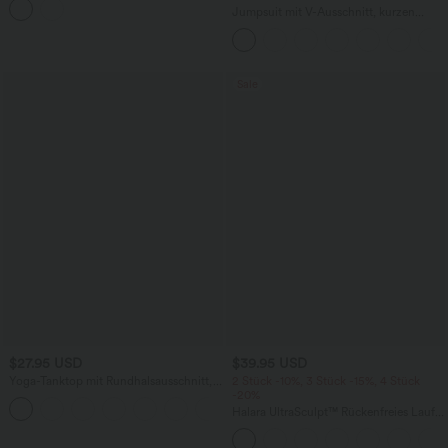
Seitentaschen
Jumpsuit mit V-Ausschnitt, kurzen
Ärmeln, plissierten Seitentaschen und
weitem Bein, fließendem Waffelmuster
Sale
$27.95 USD
$39.95 USD
Yoga-Tanktop mit Rundhalsausschnitt,
2 Stück -10%, 3 Stück -15%, 4 Stück
Rüschen und InstantCool
-20%
+16
Halara UltraSculpt™ Rückenfreies Lauf-
Tanktop mit U-Ausschnitt und
überkreuztem, abgerundetem Saum