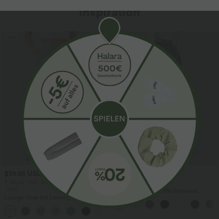
Inspiration
Sale
Sale
$39.95 USD
$44.95 USD
2 Stück -10%, 3 Stück -15%, 4 Stück
2 für 69 €, 3 für 99 €
-20%
Halara Flex™ plissierte dehnbare
Lässige Hose mit Leinengefühl, hoher
Stoffhose mit hohem Bund,
Taille, Kordelzug an der Seite und
Seitentaschen und geradem Bein
+15
weitem Bein