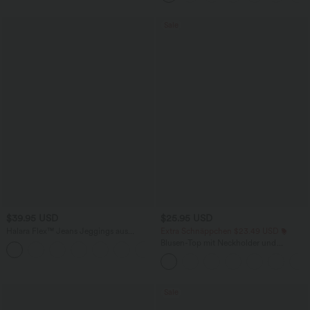
Sale
$39.95 USD
$25.95 USD
Halara Flex™ Jeans Jeggings aus
Extra Schnäppchen $23.49 USD
elastischem Strick-Denim mit hohem
Blusen-Top mit Neckholder und
Bund und Gesäßtaschen
Schlüssellochausschnitt, plissiert,
ärmellos, abgerundeter Saum
Sale