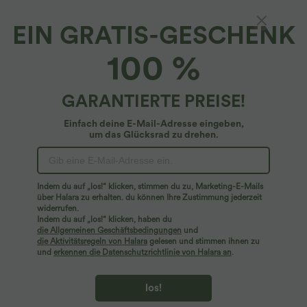
EIN GRATIS-GESCHENK
100 %
GARANTIERTE PREISE!
Einfach deine E-Mail-Adresse eingeben,
um das Glücksrad zu drehen.
Hoppla!
Wir können die von Ihnen gesuchte Seite nicht
Indem du auf „los!“ klicken, stimmen du zu, Marketing-E-Mails
finden.
über Halara zu erhalten. du können Ihre Zustimmung jederzeit
widerrufen.
Indem du auf „los!“ klicken, haben du
Mehr einkaufen
die Allgemeinen Geschäftsbedingungen
und
die Aktivitätsregeln von Halara
gelesen und stimmen ihnen zu
und
erkennen die Datenschutzrichtlinie von Halara an
.
los!