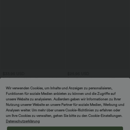
$33.95 USD
$25.95 USD
DayStretch - Arbeits-Shorts mit hohem
Extra Schnäppchen $20.13 USD
Bund, Seitentaschen und weitem Bein
Arbeits-T-Shirt mit Rundhalsausschnitt
+11
und kurzen Fledermausärmeln
Wir verwenden Cookies, um Inhalte und Anzeigen zu personalisieren,
Funktionen für soziale Medien anbieten zu können und die Zugriffe auf
unsere Website zu analysieren. Außerdem geben wir Informationen zu Ihrer
Sale
Nutzung unserer Website an unsere Partner für soziale Medien, Werbung und
Analysen weiter. Um mehr über unsere Cookie-Richtlinien zu erfahren oder
um Ihre Cookies zu verwalten, gehen Sie bitte zu den Cookie-Einstellungen.
Datenschutzerklärung