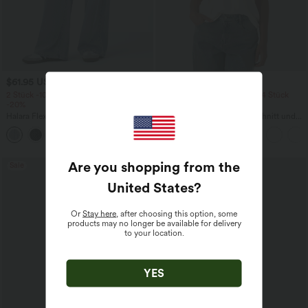
$61.95 USD
$22.95 USD
$64.95 USD
2 Stück -10%, 3 Stück -15%, 4 Stück
2 Stück -10%, 3 Stück -15%, 4 Stück
-20%
-20%
Halara Flex™ Baggy Jeans Low Rise mit
Lässiges T-Shirt mit V-Ausschnitt und
Knopf und Reißverschluss, mehreren
kurzen Ärmeln
+5
Taschen, weitem Bein
Are you shopping from the
Sale
United States
?
Or
Stay here
, after choosing this option, some
products may no longer be available for delivery
to your location.
YES