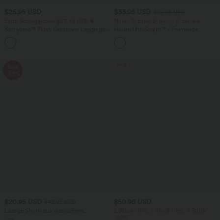
$25.95 USD
$33.95 USD
$36.95 USD
Extra Schnäppchen $23.49 USD
Nimm 3, zahle 2; nimm 6, zahle 4
Softlyzero™ Plush Crossover Leggings
Halara UltraSculpt™ - Formende
mit Taschen
Workout-Leggings mit hohem Bund,
+16
Seitentaschen und Bauchkontrolle
Sale
Sale
-52%
$20.95 USD
$50.95 USD
$43.95 USD
Lässige Shorts aus elastischem
2 Stück -10%, 3 Stück -15%, 4 Stück
Kunstleder mit hohem Bund und
-20%