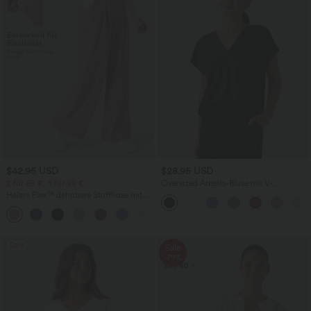
$42.95 USD
$28.95 USD
2 für 69 €, 3 für 99 €
Oversized Arbeits-Bluse mit V-
Ausschnitt und kurzen Ärmeln -
Halara Flex™ dehnbare Stoffhose mit
knitterfrei
hohem Bund, Waffelmuster,
+20
Seitentaschen und weitem Bein
Sale
Sale
-79%