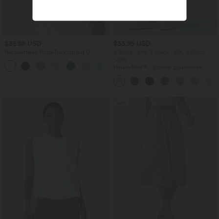
$36.95 USD
$33.95 USD
Rückenfreies Yoga-Tanktop mit U-
2 Stück -10%, 3 Stück -15%, 4 Stück
Ausschnitt, überkreuzten Trägern und
-20%
abgerundetem Saum
Halara Flex™ - Schmal zulaufende
Bürohose mit hohem Bund,
Seitentaschen und Waffelstoff
Sale