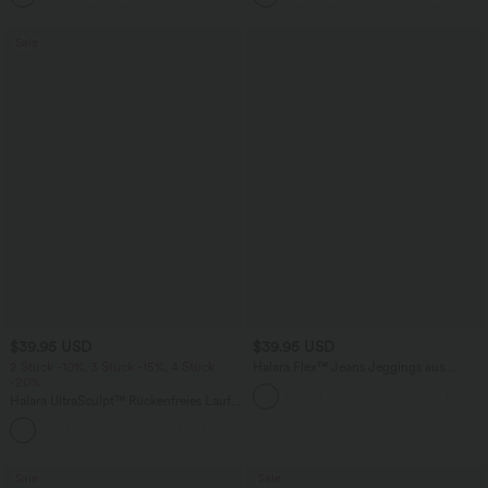
Sale
$39.95 USD
$39.95 USD
2 Stück -10%, 3 Stück -15%, 4 Stück
Halara Flex™ Jeans Jeggings aus
-20%
elastischem Strick-Denim mit hohem
Bund und Gesäßtaschen
Halara UltraSculpt™ Rückenfreies Lauf-
Tanktop mit U-Ausschnitt und
+11
überkreuztem, abgerundetem Saum
Sale
Sale