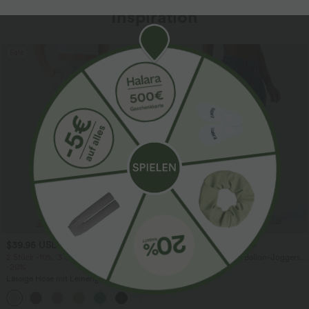
Inspiration
Sale
$39.95 USD
$61.95 USD
$67.95 USD
2 Stück -10%, 3 Stück -15%, 4 Stück
Halara Flex™ - Lässige Ballon-Joggers
-20%
aus Denim mit mittelhohem Bund und
mehreren Taschen
Lässige Hose mit Leinengefühl, hoher
Taille, Kordelzug an der Seite und
+15
weitem Bein