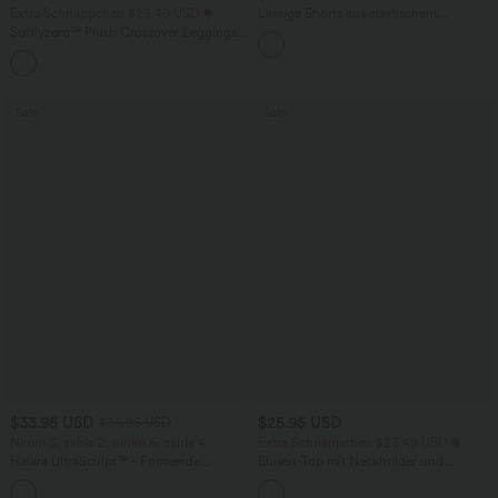
Extra Schnäppchen $23.49 USD
Lässige Shorts aus elastischem
Kunstleder mit hohem Bund und
Softlyzero™ Plush Crossover Leggings
Seitentaschen
mit Taschen
+16
Sale
Sale
$33.95 USD
$25.95 USD
$36.95 USD
Nimm 3, zahle 2; nimm 6, zahle 4
Extra Schnäppchen $23.49 USD
Halara UltraSculpt™ - Formende
Blusen-Top mit Neckholder und
Workout-Leggings mit hohem Bund,
Schlüssellochausschnitt, plissiert,
+17
Seitentaschen und Bauchkontrolle
ärmellos, abgerundeter Saum