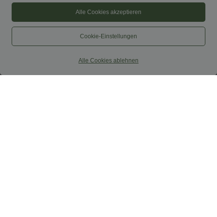
Alle Cookies akzeptieren
Cookie-Einstellungen
Alle Cookies ablehnen
$33.95 USD
$65.95 USD
$70.95 USD
Softlyzero™ Airy - 2-in-1 Yoga-Shorts
Halara Flex™ lässige, verwaschene
mit superhohem Bund, mehreren
Baggy Jeans aus elastischem Strick-
+10
Taschen und InstantCool - 22,9 cm
Denim mit niedrigem Bund, Knopf,
Reißverschluss, mehreren Taschen und
weitem Bein
Sale