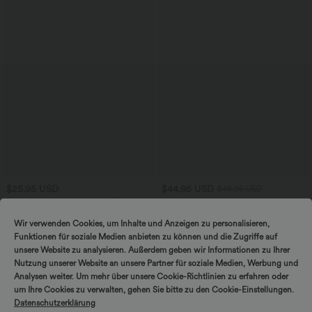
$25.95 USD
$44.95 USD
$48.95 USD
Extra Schnäppchen $20.13 USD
2 für 69 €, 3 für 99 €
Arbeits-T-Shirt mit Rundhalsausschnitt
Schmal zulaufende Golfhose aus Krepp
und kurzen Fledermausärmeln
mit hohem Bund und Seitentaschen
Wir verwenden Cookies, um Inhalte und Anzeigen zu personalisieren,
+1
Funktionen für soziale Medien anbieten zu können und die Zugriffe auf
unsere Website zu analysieren. Außerdem geben wir Informationen zu Ihrer
Nutzung unserer Website an unsere Partner für soziale Medien, Werbung und
Analysen weiter. Um mehr über unsere Cookie-Richtlinien zu erfahren oder
um Ihre Cookies zu verwalten, gehen Sie bitte zu den Cookie-Einstellungen.
Datenschutzerklärung