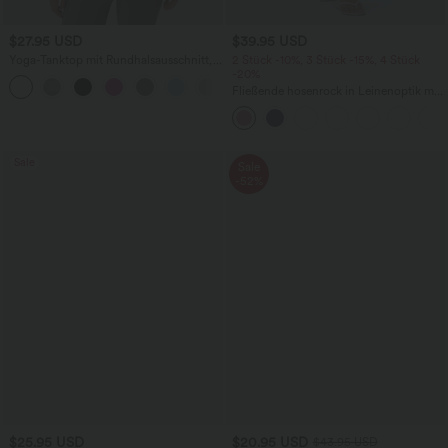
$27.95 USD
$39.95 USD
Yoga-Tanktop mit Rundhalsausschnitt,
2 Stück -10%, 3 Stück -15%, 4 Stück
Rüschen und InstantCool
-20%
+16
Fließende hosenrock in Leinenoptik mit
mittelhohem Bund, Seitentaschen und
weitem Bein
Sale
Sale
-52%
$25.95 USD
$20.95 USD
$43.95 USD