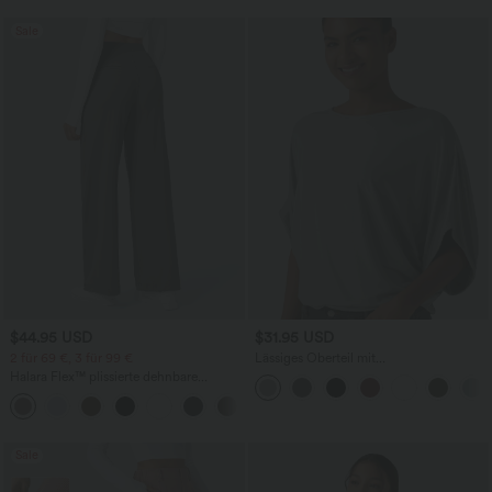
Sale
$44.95 USD
$31.95 USD
2 für 69 €, 3 für 99 €
Lässiges Oberteil mit
Rundhalsausschnitt und
Halara Flex™ plissierte dehnbare
Fledermausärmeln
Stoffhose mit hohem Bund,
+23
Seitentaschen und geradem Bein
Sale