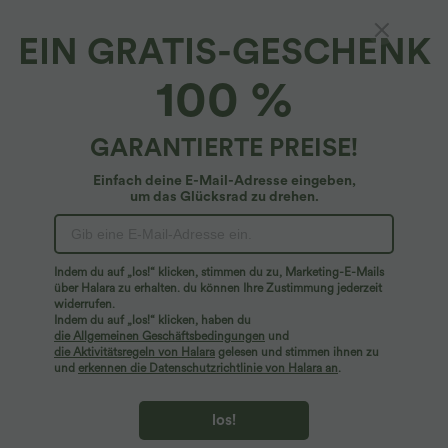
EIN GRATIS-GESCHENK
100 %
GARANTIERTE PREISE!
Einfach deine E-Mail-Adresse eingeben,
um das Glücksrad zu drehen.
Hoppla!
Wir können die von Ihnen gesuchte Seite nicht
Indem du auf „los!“ klicken, stimmen du zu, Marketing-E-Mails
finden.
über Halara zu erhalten. du können Ihre Zustimmung jederzeit
widerrufen.
Indem du auf „los!“ klicken, haben du
Mehr einkaufen
die Allgemeinen Geschäftsbedingungen
und
die Aktivitätsregeln von Halara
gelesen und stimmen ihnen zu
und
erkennen die Datenschutzrichtlinie von Halara an
.
los!