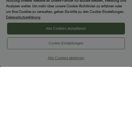
Nutzung unserer Website an unsere Partner für soziale Medien, Werbung und
Analysen weiter. Um mehr über unsere Cookie-Richtlinien zu erfahren oder
um Ihre Cookies zu verwalten, gehen Sie bitte zu den Cookie-Einstellungen.
Datenschutzerklärung
Alle Cookies akzeptieren
Cookie-Einstellungen
Alle Cookies ablehnen
$33.95 USD
$39.95 USD
Softlyzero™ Airy - 2-in-1 Yoga-Shorts
2 Stück -10%, 3 Stück -15%, 4 Stück
mit superhohem Bund, mehreren
-20%
+10
Taschen und InstantCool - 22,9 cm
Lässiger Maxirock in Leinenoptik mit
hohem Bund und Kordelzug
Sale