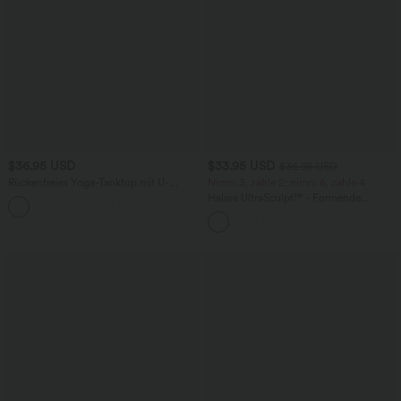
$36.95 USD
$33.95 USD
$36.95 USD
Rückenfreies Yoga-Tanktop mit U-
Nimm 3, zahle 2; nimm 6, zahle 4
Ausschnitt, überkreuzten Trägern und
Halara UltraSculpt™ - Formende
abgerundetem Saum
Workout-Leggings mit hohem Bund,
Seitentaschen und Bauchkontrolle