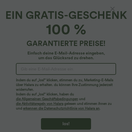
EIN GRATIS-GESCHENK
SoftlyZero™ Plush*
100 %
SoftlyZero™ Plush - Verkürzter, enger Yoga-
Sport-BH mit niedrigem Support und One-
Shoulder-Design - A-D Cups
4.8
(
24
)
GARANTIERTE PREISE!
$20.95 USD
Einfach deine E-Mail-Adresse eingeben,
um das Glücksrad zu drehen.
Indem du auf „los!“ klicken, stimmen du zu, Marketing-E-Mails
über Halara zu erhalten. du können Ihre Zustimmung jederzeit
widerrufen.
Indem du auf „los!“ klicken, haben du
die Allgemeinen Geschäftsbedingungen
und
die Aktivitätsregeln von Halara
gelesen und stimmen ihnen zu
und
erkennen die Datenschutzrichtlinie von Halara an
.
los!