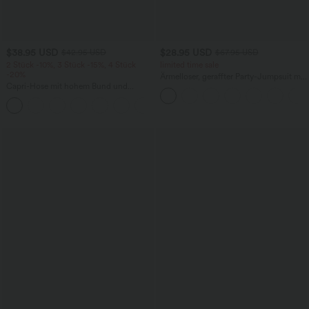
$38.95 USD
$28.95 USD
$42.95 USD
$67.95 USD
2 Stück -10%, 3 Stück -15%, 4 Stück
limited time sale
-20%
Ärmelloser, geraffter Party-Jumpsuit mit
Capri-Hose mit hohem Bund und
V-Ausschnitt, Seitentaschen und
Seitentaschen - leinenähnliches Material
unsichtbarem Reißverschluss - pipi-
+7
praktisch