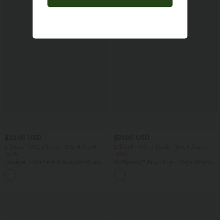
$22.95 USD
$31.95 USD
2 Stück -10%, 3 Stück -15%, 4 Stück
2 Stück -10%, 3 Stück -15%, 4 Stück
-20%
-20%
Lässiges T-Shirt mit V-Ausschnitt und
Softlyzero™ Airy - 2-in-1 Yoga-Shorts
kurzen Ärmeln
mit superhohem Bund, mehreren
+9
Taschen und InstantCool - 17,78 cm