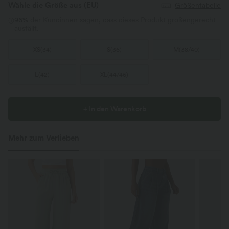
Wähle die Größe aus
(EU)
Größentabelle
96%
der Kundinnen sagen, dass dieses Produkt größengerecht
ausfällt.
XS
(
34
)
S
(
36
)
M
(
38/40
)
L
(
42
)
XL
(
44/46
)
+ In den Warenkorb
Mehr zum Verlieben