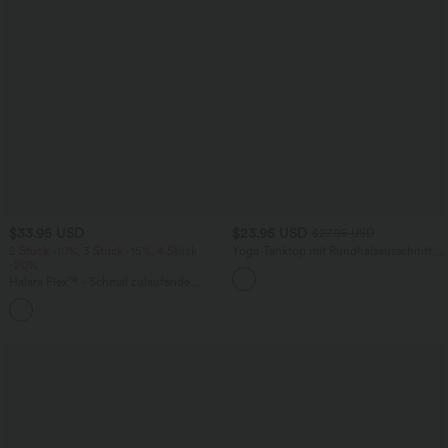
$33.95 USD
$23.95 USD
$27.95 USD
2 Stück -10%, 3 Stück -15%, 4 Stück
Yoga-Tanktop mit Rundhalsausschnitt,
-20%
Rüschen und InstantCool
Halara Flex™ - Schmal zulaufende
Bürohose mit hohem Bund,
+8
Seitentaschen und Waffelstoff