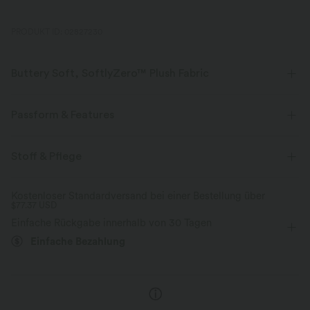
PRODUKT ID: 02827230
Buttery Soft, SoftlyZero™ Plush Fabric
Buttery soft, four-way stretch, and moisture-wicking comfort for all-day
wear.
Passform & Features
Butterweich
Vier-Wege-Stretch
Körperbetont
eingenähter BH
Gekerbter Kragen
Stoff & Pflege
asymmetrisch
Cut-Outs
rückenfrei
Atmungsaktiv
Feuchtigkeitsableitend
Kostenloser Standardversand bei einer Bestellung über
$77.37 USD
Yoga & Pilates
gekürzt
ärmellos
Hohe Dehnung
Einfache Rückgabe innerhalb von 30 Tagen
Vier-Wege-Stretch
Einfache Bezahlung