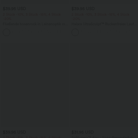
$39.95 USD
$39.95 USD
2 Stück -10%, 3 Stück -15%, 4 Stück
2 Stück -10%, 3 Stück -15%, 4 Stück
-20%
-20%
Fließende hosenrock in Leinenoptik mit
Halara UltraSculpt™ Rückenfreies Lauf-
mittelhohem Bund, Seitentaschen und
Tanktop mit U-Ausschnitt und
+1
weitem Bein
überkreuztem, abgerundetem Saum
$39.95 USD
$31.95 USD
2 Stück -10%, 3 Stück -15%, 4 Stück
Softlyzero™ Airy - Yoga-Bermudashorts