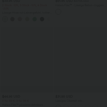
$39.95 USD
$61.95 USD
$67.95 USD
2 Stück -10%, 3 Stück -15%, 4 Stück
Halara Flex™ - Lässige Ballon-Joggers
-20%
aus Denim mit mittelhohem Bund und
mehreren Taschen
Lässige Hose mit Leinengefühl, hoher
Taille, Kordelzug an der Seite und
+15
weitem Bein
$44.95 USD
$31.95 USD
2 für 69 €, 3 für 99 €
Lässiges Oberteil mit
Rundhalsausschnitt und
Halara Flex™ plissierte dehnbare