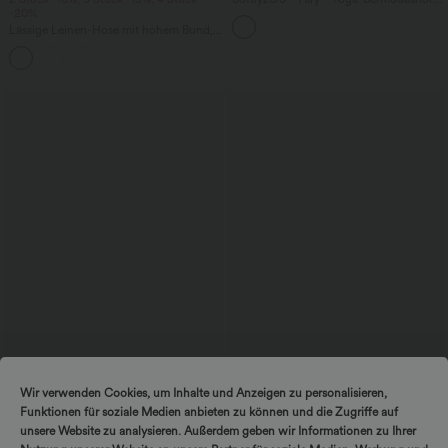
-20%
mit hohem Bund, mehreren Taschen
und InstantCool
Lässige Leinen-Hose mit hohem Bund,
Kordelzug, weitem Bein und Taschen
+5
$27.95 USD
$44.95 USD
Wir verwenden Cookies, um Inhalte und Anzeigen zu personalisieren,
SoftlyZero™ Airy - Super hoch taillierte
2-in-1 Midi-Hosenrock mit hohem
Funktionen für soziale Medien anbieten zu können und die Zugriffe auf
2-in-1-Yoga-Shorts mit Gesäßtasche
Bund, Seitentaschen, Kordelzug und
+20
und Seitentasche-längere Länge
kontrastierendem Netz
unsere Website zu analysieren. Außerdem geben wir Informationen zu Ihrer