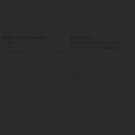
$61.95 USD
$25.95 USD
$64.95 USD
2 Stück -10%, 3 Stück -15%, 4 Stück
Extra Schnäppchen $23.49 USD
-20%
Blusen-Top mit Neckholder und
Halara Flex™ Baggy Jeans Low Rise mit
Schlüssellochausschnitt, plissiert,
Knopf und Reißverschluss, mehreren
ärmellos, abgerundeter Saum
+5
Taschen, weitem Bein
Sale